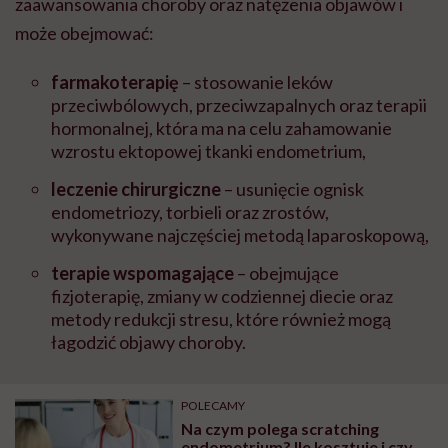
zaawansowania choroby oraz natężenia objawów i
może obejmować:
farmakoterapię
– stosowanie leków
przeciwbólowych, przeciwzapalnych oraz terapii
hormonalnej, która ma na celu zahamowanie
wzrostu ektopowej tkanki endometrium,
leczenie chirurgiczne
– usunięcie ognisk
endometriozy, torbieli oraz zrostów,
wykonywane najczęściej metodą laparoskopową,
terapie wspomagające
– obejmujące
fizjoterapię, zmiany w codziennej diecie oraz
metody redukcji stresu, które również mogą
łagodzić objawy choroby.
POLECAMY
Na czym polega scratching
endometrium? Ile kosztuje i czy