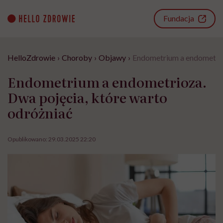
Go
to
Fundacja
content
HelloZdrowie
›
Choroby
›
Objawy
›
Endometrium a endometrio
Endometrium a endometrioza.
Dwa pojęcia, które warto
odróżniać
Opublikowano:
29.03.2025 22:20