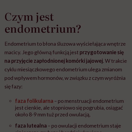
Czym jest
endometrium?
Endometrium to błona śluzowa wyściełająca wnętrze
macicy. Jego główną funkcją jest
przygotowanie się
na przyjęcie zapłodnionej komórki jajowej
. W trakcie
cyklu miesiączkowego endometrium ulega zmianom
pod wpływem hormonów, w związku z czym wyróżnia
się fazy:
faza folikularna
– po menstruacji endometrium
jest cienkie, ale stopniowo się pogrubia, osiągać
około 8-9 mm tuż przed owulacją,
faza lutealna
– po owulacji endometrium staje