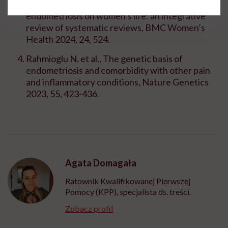
Maulenkul T. et al., Understanding the impact of
endometriosis on women’s life: an integrative
review of systematic reviews, BMC Women’s
Health 2024, 24, 524.
Rahmioglu N. et al., The genetic basis of
endometriosis and comorbidity with other pain
and inflammatory conditions, Nature Genetics
2023, 55, 423-436.
Agata Domagała
Ratownik Kwalifikowanej Pierwszej
Pomocy (KPP), specjalista ds. treści.
Zobacz profil