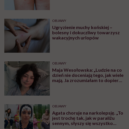
OBJAWY
Ugryzienie muchy końskiej –
bolesny i dokuczliwy towarzysz
wakacyjnych urlopów
OBJAWY
Maja Wesołowska: „Ludzie na co
dzień nie doceniają tego, jak wiele
mają. Ja zrozumiałam to dopiero,
gdy obudziłam się bez nogi”
OBJAWY
Agata choruje na narkolepsję. „To
jest trochę tak, jak w paraliżu
sennym, słyszy się wszystko
dookoła”