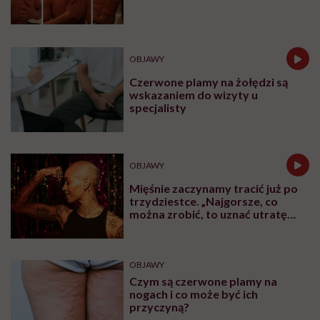
OBJAWY
Czerwone plamy na żołędzi są
wskazaniem do wizyty u
specjalisty
OBJAWY
Mięśnie zaczynamy tracić już po
trzydziestce. „Najgorsze, co
można zrobić, to uznać utratę
sprawności za nieunikniony
element starzenia”
OBJAWY
Czym są czerwone plamy na
nogach i co może być ich
przyczyną?