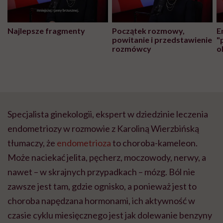
Najlepsze fragmenty
Początek rozmowy,
E
powitanie i przedstawienie
"
rozmówcy
o
Specjalista ginekologii, ekspert w dziedzinie leczenia
endometriozy w rozmowie z Karoliną Wierzbińską
tłumaczy, że
endometrioza
to choroba-kameleon.
Może naciekać jelita, pęcherz, moczowody, nerwy, a
nawet – w skrajnych przypadkach – mózg. Ból nie
zawsze jest tam, gdzie ognisko, a ponieważ jest to
choroba napędzana hormonami, ich aktywność w
czasie cyklu miesięcznego jest jak dolewanie benzyny