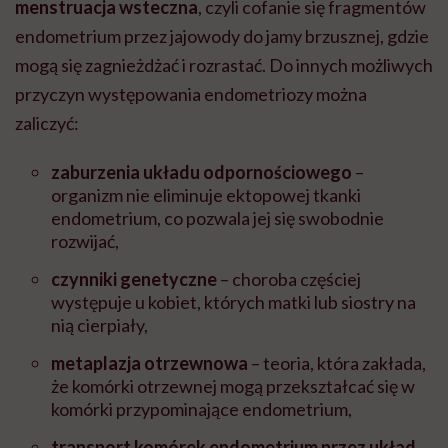
menstruacja wsteczna
, czyli cofanie się fragmentów
endometrium przez jajowody do jamy brzusznej, gdzie
mogą się zagnieżdżać i rozrastać. Do innych możliwych
przyczyn występowania endometriozy można
zaliczyć:
zaburzenia układu odpornościowego
–
organizm nie eliminuje ektopowej tkanki
endometrium, co pozwala jej się swobodnie
rozwijać,
czynniki genetyczne
– choroba częściej
występuje u kobiet, których matki lub siostry na
nią cierpiały,
metaplazja otrzewnowa
– teoria, która zakłada,
że komórki otrzewnej mogą przekształcać się w
komórki przypominające endometrium,
transport komórek endometrium przez układ