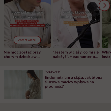
Zobacz więcej
Nie móc zostać przy
"Jestem w ciąży, co mi się
Wkró
chorym dziecku w
należy?". Headhunter o
Inst
szpitalu to tortura.
zmianie pokoleniowej u
atak
"Przeszkadzać w tym
kobiet w ciąży na rynku
wars
może chyba tylko
pracy
eksp
POLECAMY
głupota i brak
Endometrium a ciąża. Jak błona
wyobraźni"
śluzowa macicy wpływa na
płodność?