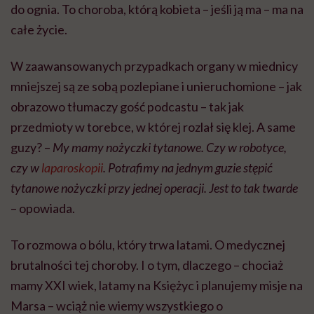
do ognia. To choroba, którą kobieta – jeśli ją ma – ma na
całe życie.
W zaawansowanych przypadkach organy w miednicy
mniejszej są ze sobą pozlepiane i unieruchomione – jak
obrazowo tłumaczy gość podcastu – tak jak
przedmioty w torebce, w której rozlał się klej. A same
guzy? –
My mamy nożyczki tytanowe. Czy w robotyce,
czy w
laparoskopii
. Potrafimy na jednym guzie stępić
tytanowe nożyczki przy jednej operacji. Jest to tak twarde
– opowiada.
To rozmowa o bólu, który trwa latami. O medycznej
brutalności tej choroby. I o tym, dlaczego – chociaż
mamy XXI wiek, latamy na Księżyc i planujemy misje na
Marsa – wciąż nie wiemy wszystkiego o