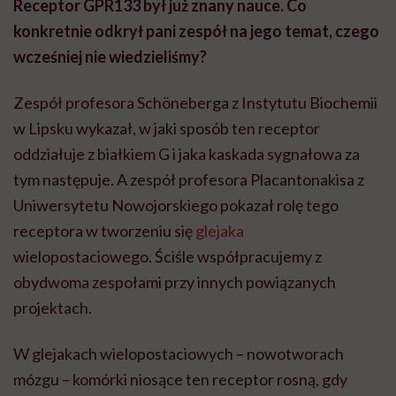
Receptor GPR133 był już znany nauce. Co
konkretnie odkrył pani zespół na jego temat, czego
wcześniej nie wiedzieliśmy?
Zespół profesora Schöneberga z Instytutu Biochemii
w Lipsku wykazał, w jaki sposób ten receptor
oddziałuje z białkiem G i jaka kaskada sygnałowa za
tym następuje. A zespół profesora Placantonakisa z
Uniwersytetu Nowojorskiego pokazał rolę tego
receptora w tworzeniu się
glejaka
wielopostaciowego. Ściśle współpracujemy z
obydwoma zespołami przy innych powiązanych
projektach.
W glejakach wielopostaciowych – nowotworach
mózgu – komórki niosące ten receptor rosną, gdy