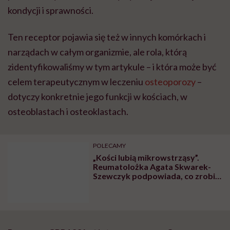
kondycji i sprawności.
Ten receptor pojawia się też w innych komórkach i
narządach w całym organizmie, ale rola, którą
zidentyfikowaliśmy w tym artykule – i która może być
celem terapeutycznym w leczeniu
osteoporozy
–
dotyczy konkretnie jego funkcji w kościach, w
osteoblastach i osteoklastach.
POLECAMY
„Kości lubią mikrowstrząsy”.
Reumatolożka Agata Skwarek-
Szewczyk podpowiada, co zrobić,
by uniknąć osteoporozy