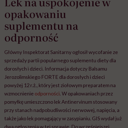
Lek na uspokojenie w
opakowaniu
suplementu na
odporność
Główny Inspektorat Sanitarny ogłosił wycofanie ze
sprzedaży partii popularnego suplementu diety dla
dorosłych i dzieci. Informacja dotyczy Balsamu
Jerozolimskiego FORTE dla dorosłych i dzieci
powyżej 12 r.ż., który jest ziołowym preparatem na
wzmocnienie
odporności
. W opakowaniach przez
pomyłkę umieszczono lek Antinervinum stosowany
przy stanach nadpobudliwości nerwowej, napięcia, a
także jako lek pomagający w zasypianiu. GIS wydał już
dwa ogłoszenia w tej sprawie. Do wcześniejszej