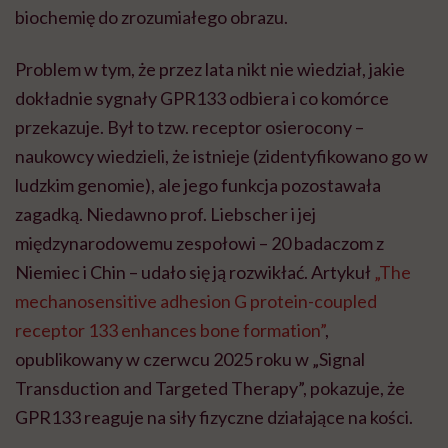
biochemię do zrozumiałego obrazu.
Problem w tym, że przez lata nikt nie wiedział, jakie
dokładnie sygnały GPR133 odbiera i co komórce
przekazuje. Był to tzw. receptor osierocony –
naukowcy wiedzieli, że istnieje (zidentyfikowano go w
ludzkim genomie), ale jego funkcja pozostawała
zagadką. Niedawno prof. Liebscher i jej
międzynarodowemu zespołowi – 20 badaczom z
Niemiec i Chin – udało się ją rozwikłać. Artykuł
„The
mechanosensitive adhesion G protein-coupled
receptor 133 enhances bone formation”
,
opublikowany w czerwcu 2025 roku w „Signal
Transduction and Targeted Therapy”, pokazuje, że
GPR133 reaguje na siły fizyczne działające na kości.