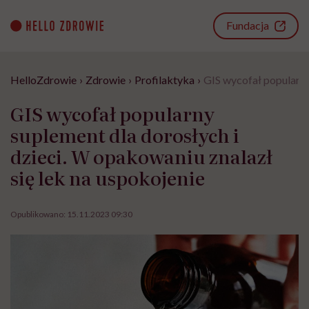
Go
to
Fundacja
content
HelloZdrowie
›
Zdrowie
›
Profilaktyka
›
GIS wycofał popularny
GIS wycofał popularny
suplement dla dorosłych i
dzieci. W opakowaniu znalazł
się lek na uspokojenie
Opublikowano:
15.11.2023 09:30