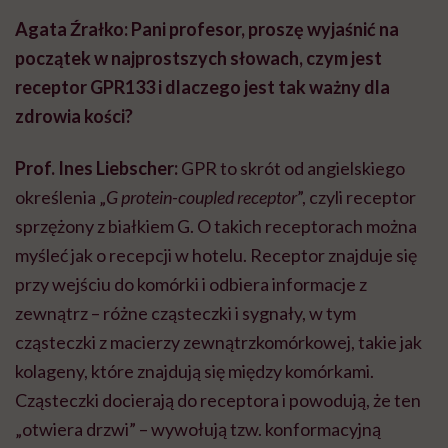
Agata Źrałko: Pani profesor, proszę wyjaśnić na
początek w najprostszych słowach, czym jest
receptor GPR133 i dlaczego jest tak ważny dla
zdrowia kości?
Prof. Ines Liebscher:
GPR to skrót od angielskiego
określenia „
G protein-coupled receptor
”, czyli receptor
sprzężony z białkiem G. O takich receptorach można
myśleć jak o recepcji w hotelu. Receptor znajduje się
przy wejściu do komórki i odbiera informacje z
zewnątrz – różne cząsteczki i sygnały, w tym
cząsteczki z macierzy zewnątrzkomórkowej, takie jak
kolageny, które znajdują się między komórkami.
Cząsteczki docierają do receptora i powodują, że ten
„otwiera drzwi” – wywołują tzw. konformacyjną