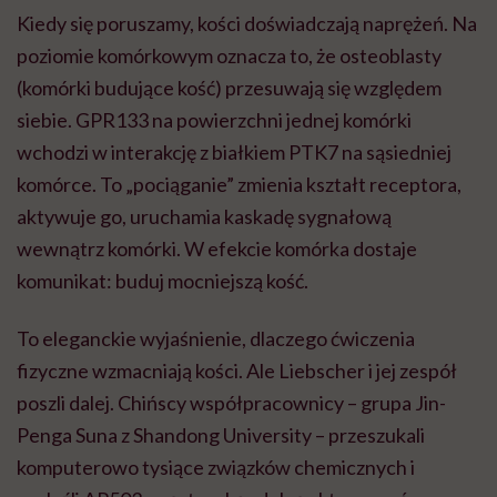
Kiedy się poruszamy, kości doświadczają naprężeń. Na
poziomie komórkowym oznacza to, że osteoblasty
(komórki budujące kość) przesuwają się względem
siebie. GPR133 na powierzchni jednej komórki
wchodzi w interakcję z białkiem PTK7 na sąsiedniej
komórce. To „pociąganie” zmienia kształt receptora,
aktywuje go, uruchamia kaskadę sygnałową
wewnątrz komórki. W efekcie komórka dostaje
komunikat: buduj mocniejszą kość.
To eleganckie wyjaśnienie, dlaczego ćwiczenia
fizyczne wzmacniają kości. Ale Liebscher i jej zespół
poszli dalej. Chińscy współpracownicy – grupa Jin-
Penga Suna z Shandong University – przeszukali
komputerowo tysiące związków chemicznych i