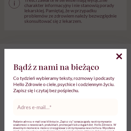
i
charakter informacyjny i nie stanowią porady
lekarskiej. Pamiętaj, że w przypadku
problemów ze zdrowiem należy bezwzględnie
skonsultować się z lekarzem.
HelloZdrowie
›
Choroby
›
Badania
›
Prof. Ines Liebscher: „Lic
Bądź z nami na bieżąco
Prof. Ines Liebscher: „Liczymy,
Co tydzień wybieramy teksty, rozmowy i podcasty
iż nasz związek sprawi, że
Hello Zdrowie o ciele, psychice i codziennym życiu.
uszkodzone kości uda się
Zapisz się i czytaj bez pośpiechu.
odbudować”. Naukowcy z
Adres
e-
Lipska na tropie nowej terapii
mail
*
Podanie adresu e-mail oraz kliknięcie „Zapisz się” oznacza zgodę na otrzymywanie
wiadomości o nowościach, produktach, promocjach lub usługach dot. Hello Zdrowie. W
dowolnym momencie możesz zrezygnować z otrzymywania newslettera. Wycofanie
Agata Źrałko