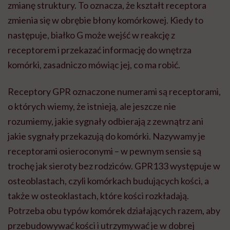
zmianę struktury. To oznacza, że kształt receptora
zmienia się w obrębie błony komórkowej. Kiedy to
następuje, białko G może wejść w reakcję z
receptorem i przekazać informację do wnętrza
komórki, zasadniczo mówiąc jej, co ma robić.
Receptory GPR oznaczone numerami są receptorami,
o których wiemy, że istnieją, ale jeszcze nie
rozumiemy, jakie sygnały odbierają z zewnątrz ani
jakie sygnały przekazują do komórki. Nazywamy je
receptorami osieroconymi – w pewnym sensie są
trochę jak sieroty bez rodziców. GPR133 występuje w
osteoblastach, czyli komórkach budujących kości, a
także w osteoklastach, które kości rozkładają.
Potrzeba obu typów komórek działających razem, aby
przebudowywać kości i utrzymywać je w dobrej