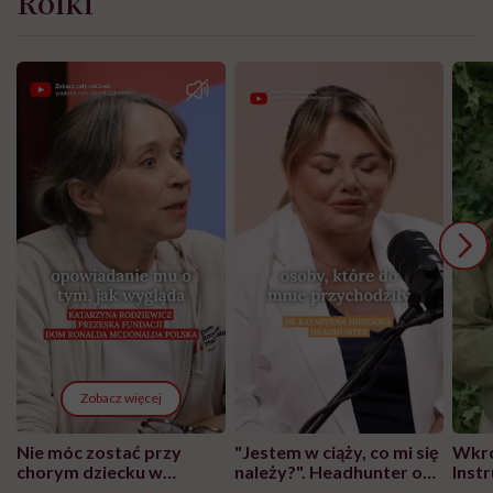
Rolki
Zobacz więcej
Nie móc zostać przy
"Jestem w ciąży, co mi się
Wkró
chorym dziecku w
należy?". Headhunter o
Inst
szpitalu to tortura.
zmianie pokoleniowej u
atak