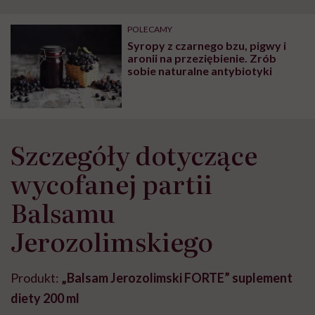
"Przeszkadzać w tym
kobiet w ciąży na rynku
wars
może chyba tylko
pracy
eksp
POLECAMY
głupota i brak
Syropy z czarnego bzu, pigwy i
wyobraźni"
aronii na przeziębienie. Zrób
sobie naturalne antybiotyki
Szczegóły dotyczące
wycofanej partii
Balsamu
Jerozolimskiego
Produkt:
„Balsam Jerozolimski FORTE” suplement
diety 200 ml