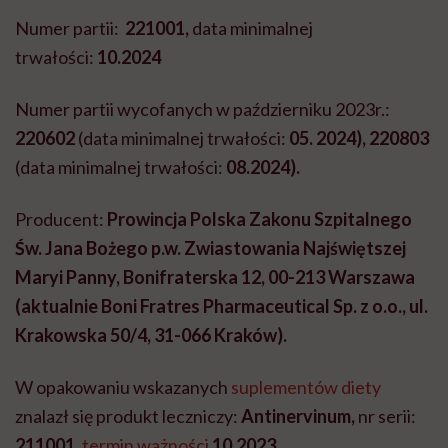
Numer partii:
221001,
data minimalnej
trwałości:
10.2024
Numer partii wycofanych w październiku 2023r.:
220602
(data minimalnej trwałości:
05. 2024),
220803
(data minimalnej trwałości:
08.2024).
Producent:
Prowincja Polska Zakonu Szpitalnego
Św. Jana Bożego p.w. Zwiastowania Najświętszej
Maryi Panny, Bonifraterska 12, 00-213 Warszawa
(aktualnie Boni Fratres Pharmaceutical Sp. z o.o., ul.
Krakowska 50/4, 31-066 Kraków).
W opakowaniu wskazanych
suplementów diety
znalazł się produkt leczniczy:
Antinervinum,
nr serii:
211001
,
termin ważności
10.2023
.