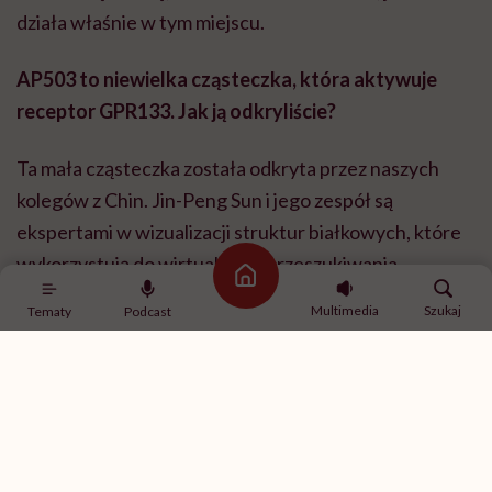
działa właśnie w tym miejscu.
AP503 to niewielka cząsteczka, która aktywuje
receptor GPR133. Jak ją odkryliście?
Ta mała cząsteczka została odkryta przez naszych
kolegów z Chin. Jin-Peng Sun i jego zespół są
ekspertami w wizualizacji struktur białkowych, które
wykorzystują do wirtualnego przeszukiwania
Strona główna
wszystkich znanych ligandów z bibliotek związków
Multimedia
Szukaj
Tematy
Podcast
chemicznych. W ten sposób zidentyfikowali AP503
wśród innych cząsteczek i wykazali, że to ona właśnie
aktywuje GPR133. My użyliśmy AP503 do
wzmocnienia wytrzymałości kości u myszy.