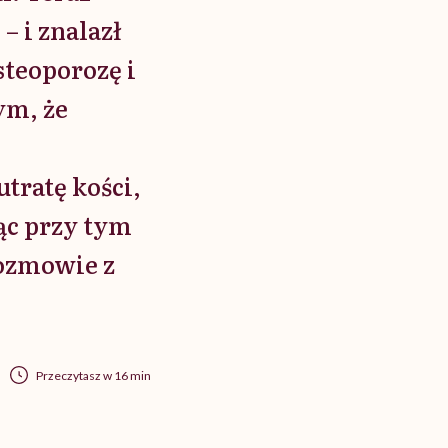
– i znalazł
steoporozę i
ym, że
tratę kości,
jąc przy tym
rozmowie z
Przeczytasz w 16 min