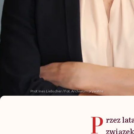
Prof. Ines Liebscher / Fot. Archiwum prywatne
P
rzez la
związek 