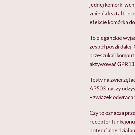
jednej komórki wcho
zmienia kształt re
efekcie komórka do
To eleganckie wyjaś
zespół poszli dalej
przeszukali komput
aktywować GPR133 
Testy na zwierzęta
AP503 myszy odzyska
– związek odwracał
Czy to oznacza prze
receptor funkcjonu
potencjalne działan