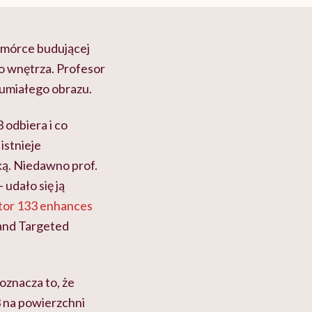
komórce budującej
do wnętrza. Profesor
zumiałego obrazu.
 odbiera i co
istnieje
ką. Niedawno prof.
udało się ją
tor 133 enhances
 and Targeted
oznacza to, że
3 na powierzchni