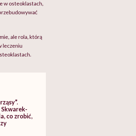
e w osteoklastach,
y przebudowywać
e, ale rola, którą
w leczeniu
osteoklastach.
rząsy”.
 Skwarek-
, co zrobić,
ozy