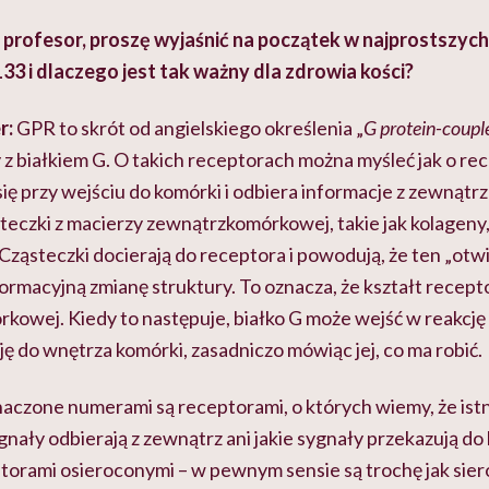
 profesor, proszę wyjaśnić na początek w najprostszyc
33 i dlaczego jest tak ważny dla zdrowia kości?
r:
GPR to skrót od angielskiego określenia „
G protein-coupl
z białkiem G. O takich receptorach można myśleć jak o rec
ię przy wejściu do komórki i odbiera informacje z zewnątrz 
teczki z macierzy zewnątrzkomórkowej, takie jak kolageny, 
ząsteczki docierają do receptora i powodują, że ten „otwi
rmacyjną zmianę struktury. To oznacza, że kształt recepto
kowej. Kiedy to następuje, białko G może wejść w reakcję
ę do wnętrza komórki, zasadniczo mówiąc jej, co ma robić.
zone numerami są receptorami, o których wiemy, że istnie
gnały odbierają z zewnątrz ani jakie sygnały przekazują do
orami osieroconymi – w pewnym sensie są trochę jak sier