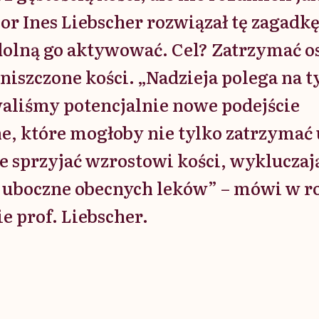
or Ines Liebscher rozwiązał tę zagadkę 
dolną go aktywować. Cel? Zatrzymać o
iszczone kości. „Nadzieja polega na t
aliśmy potencjalnie nowe podejście
e, które mogłoby nie tylko zatrzymać u
ie sprzyjać wzrostowi kości, wyklucza
i uboczne obecnych leków” – mówi w 
e prof. Liebscher.