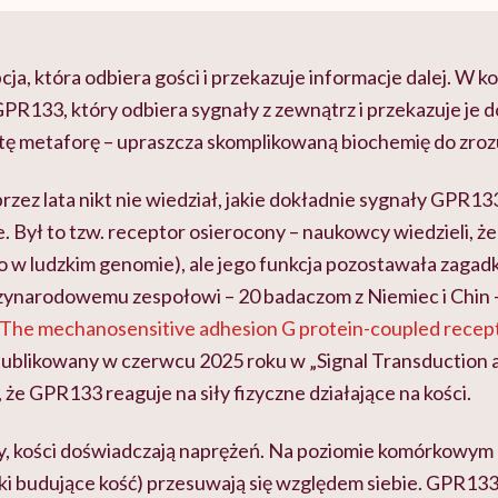
cja, która odbiera gości i przekazuje informacje dalej. W 
GPR133, który odbiera sygnały z zewnątrz i przekazuje je 
i tę metaforę – upraszcza skomplikowaną biochemię do zro
rzez lata nikt nie wiedział, jakie dokładnie sygnały GPR133
 Był to tzw. receptor osierocony – naukowcy wiedzieli, że 
o w ludzkim genomie), ale jego funkcja pozostawała zagad
dzynarodowemu zespołowi – 20 badaczom z Niemiec i Chin – 
„The mechanosensitive adhesion G protein-coupled recep
publikowany w czerwcu 2025 roku w „Signal Transduction
 że GPR133 reaguje na siły fizyczne działające na kości.
y, kości doświadczają naprężeń. Na poziomie komórkowym 
ki budujące kość) przesuwają się względem siebie. GPR13