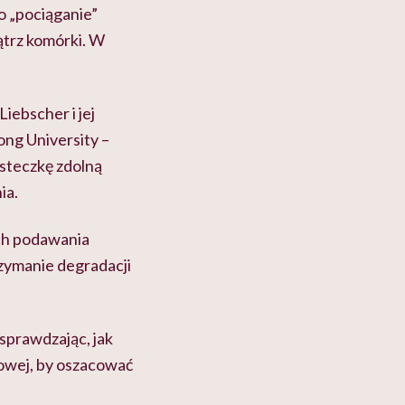
o „pociąganie”
ątrz komórki. W
iebscher i jej
ong University –
steczkę zdolną
ia.
ach podawania
rzymanie degradacji
 sprawdzając, jak
zowej, by oszacować