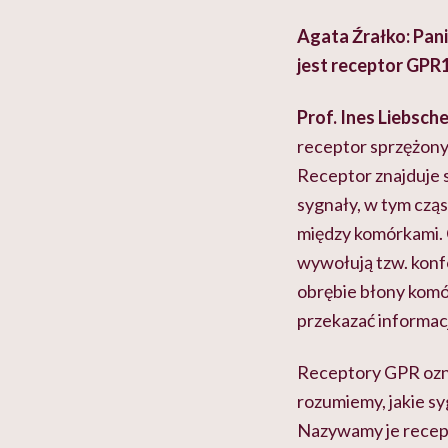
Agata Źrałko: Pani
jest receptor GPR1
Prof. Ines Liebsche
receptor sprzężony 
Receptor znajduje s
sygnały, w tym cząs
między komórkami. C
wywołują tzw. konfo
obrębie błony komór
przekazać informacj
Receptory GPR oznac
rozumiemy, jakie sy
Nazywamy je recept