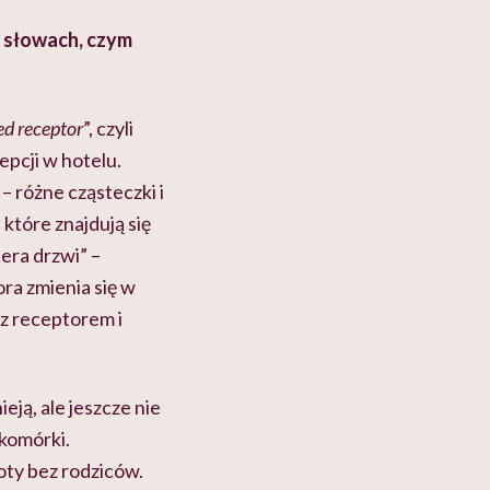
h słowach, czym
ed receptor
”, czyli
epcji w hotelu.
– różne cząsteczki i
które znajdują się
era drzwi” –
ra zmienia się w
 z receptorem i
ją, ale jeszcze nie
 komórki.
oty bez rodziców.