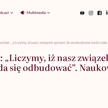
Multimedia
dcast
ebscher: „Liczymy, iż nasz związek sprawi, że uszkodzone kości ud
: „Liczymy, iż nasz związe
da się odbudować”. Nauko
i