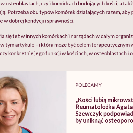
 osteoblastach, czyli komórkach budujących kości, a takż
dają. Potrzeba obu typów komórek działających razem, ab
je w dobrej kondycji i sprawności.
a się też w innych komórkach i narządach w całym organizmi
 w tym artykule – i która może być celem terapeutycznym 
czy konkretnie jego funkcji w kościach, w osteoblastach i 
POLECAMY
„Kości lubią mikrowst
Reumatolożka Agata
Szewczyk podpowiada
by uniknąć osteopor