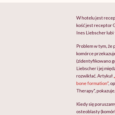
W hotelu jest recep
kość jest receptor 
Ines Liebscher lub
Problem w tym, że p
komórce przekazuje.
(zidentyfikowano g
Liebscher i jej mię
rozwikłać. Artykuł
bone formation”
, o
Therapy”, pokazuje,
Kiedy się poruszam
osteoblasty (komór