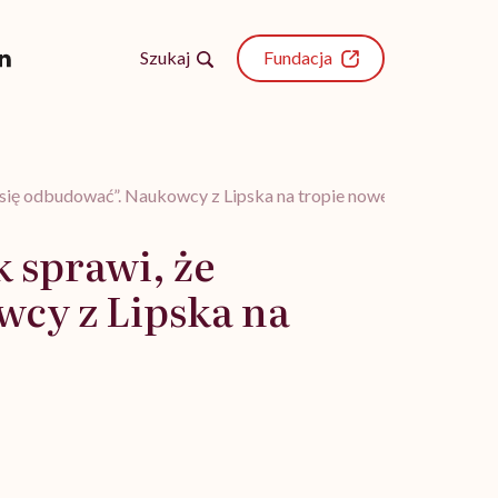
Szukaj
Fundacja
a się odbudować”. Naukowcy z Lipska na tropie nowej terapii
k sprawi, że
wcy z Lipska na