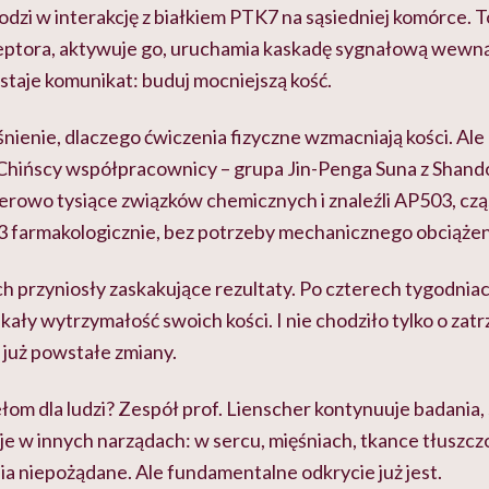
dzi w interakcję z białkiem PTK7 na sąsiedniej komórce. T
ceptora, aktywuje go, uruchamia kaskadę sygnałową wewn
staje komunikat: buduj mocniejszą kość.
nienie, dlaczego ćwiczenia fizyczne wzmacniają kości. Ale L
. Chińscy współpracownicy – grupa Jin-Penga Suna z Shand
erowo tysiące związków chemicznych i znaleźli AP503, czą
farmakologicznie, bez potrzeby mechanicznego obciążen
ch przyniosły zaskakujące rezultaty. Po czterech tygodni
ły wytrzymałość swoich kości. I nie chodziło tylko o zat
 już powstałe zmiany.
łom dla ludzi? Zespół prof. Lienscher kontynuuje badania,
je w innych narządach: w sercu, mięśniach, tkance tłuszc
ia niepożądane. Ale fundamentalne odkrycie już jest.