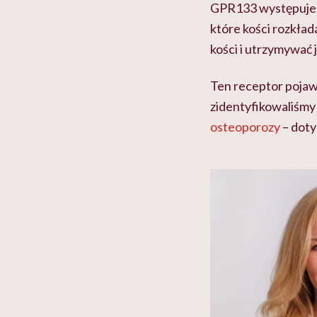
GPR133 występuje w
które kości rozkła
kości i utrzymywać 
Ten receptor pojawi
zidentyfikowaliśmy
osteoporozy
– doty