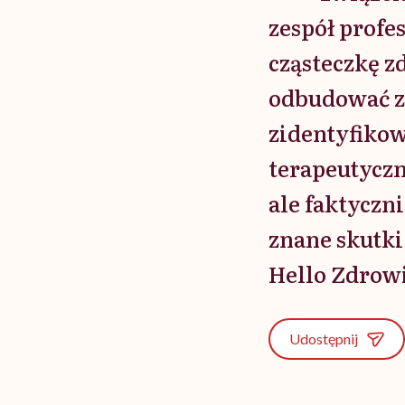
zespół profes
cząsteczkę z
odbudować zn
zidentyfikow
terapeutyczn
ale faktyczn
znane skutk
Hello Zdrowi
Udostępnij