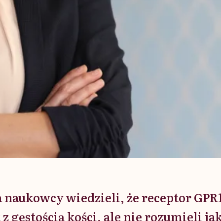
ta naukowcy wiedzieli, że receptor GPR
z gęstością kości, ale nie rozumieli ja