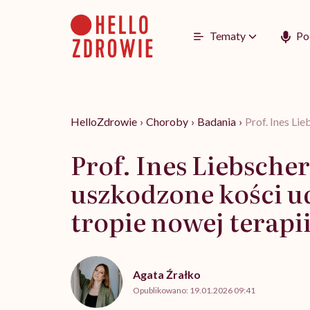
Go
to
content
Tematy
Po
HelloZdrowie
›
Choroby
›
Badania
›
Prof. Ines Li
Prof. Ines Liebscher
uszkodzone kości u
tropie nowej terapi
Agata Źrałko
Opublikowano:
19.01.2026 09:41