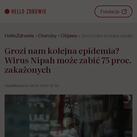
Go
to
Fundacja
content
HelloZdrowie
›
Choroby
›
Objawy
›
Grozi nam kolejna epidemi
Grozi nam kolejna epidemia?
Wirus Nipah może zabić 75 proc.
zakażonych
Opublikowano:
16.01.2021 12:10