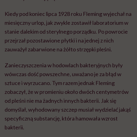
Kiedy pod koniec lipca 1928 roku Fleming wyjechał na
miesięczny urlop, jak zwykle zostawił laboratorium w
stanie dalekim od sterylnego porządku. Po powrocie
przejrzał pozostawione płytki i na jednej z nich
zauważył zabarwione na żółto strzępki pleśni.
Zanieczyszczenia w hodowlach bakteryjnych były
wówczas dość powszechne, uważano je za błąd w
sztuce i wyrzucano. Tym razem jednak Fleming
zobaczył, że w promieniu około dwóch centymetrów
od pleśni nie ma żadnych innych bakterii. Jak się
domyślał, wyhodowany szczep musiał wydzielać jakąś
specyficzną substancję, która hamowała wzrost
bakterii.