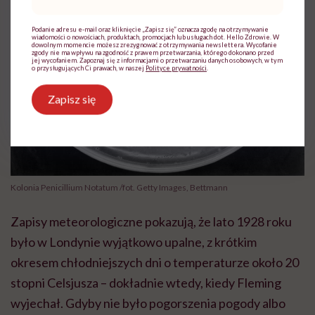
mail
*
Podanie adresu e-mail oraz kliknięcie „Zapisz się” oznacza zgodę na otrzymywanie
wiadomości o nowościach, produktach, promocjach lub usługach dot. Hello Zdrowie. W
dowolnym momencie możesz zrezygnować z otrzymywania newslettera. Wycofanie
zgody nie ma wpływu na zgodność z prawem przetwarzania, którego dokonano przed
jej wycofaniem. Zapoznaj się z informacjami o przetwarzaniu danych osobowych, w tym
o przysługujących Ci prawach, w naszej
Polityce prywatności
.
Zapisz się
Kolonia Penicillium Notatum /fot. Getty Images, Bettmann
Zapisy meteorologiczne pokazują, że lato 1928 roku
było w Londynie wyjątkowo upalne, z krótkim
okresem chłodniejszych dni o temperaturze około 20
stopni Celsjusza – dokładnie wtedy, kiedy Fleming
wyjechał. Gdyby nie było pogorszenia pogody albo