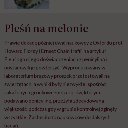
Pleśń na melonie
Prawie dekadę później dwaj naukowcy z Oxfordu prof.
Howard Florey i Ernset Chain trafili na artykuł
Fleminga o jego doświadczeniach z penicyliną i
postanowili je powtórzyć. Wyprodukowany w
laboratorium brązowy proszek przetestowali na
zwierzętach, a wyniki były niezwykłe: spośród
zakażonych gronkowcem szczurów, którym
podawano penicylinę, przeżyła zdecydowana
większość, podczas gdy w grupie kontrolnej zginęły
wszystkie. Zachęciło to naukowców do dalszych
badań.