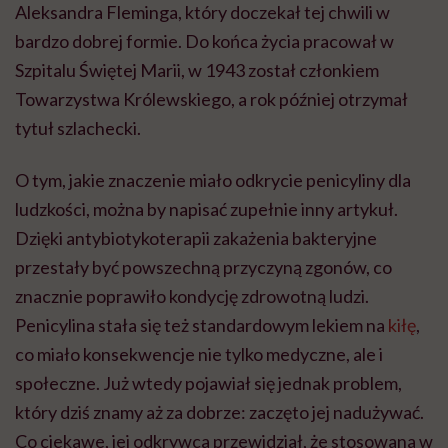
Aleksandra Fleminga, który doczekał tej chwili w
bardzo dobrej formie. Do końca życia pracował w
Szpitalu Świętej Marii, w 1943 został członkiem
Towarzystwa Królewskiego, a rok później otrzymał
tytuł szlachecki.
O tym, jakie znaczenie miało odkrycie penicyliny dla
ludzkości, można by napisać zupełnie inny artykuł.
Dzięki antybiotykoterapii zakażenia bakteryjne
przestały być powszechną przyczyną zgonów, co
znacznie poprawiło kondycję zdrowotną ludzi.
Penicylina stała się też standardowym lekiem na
kiłę
,
co miało konsekwencje nie tylko medyczne, ale i
społeczne. Już wtedy pojawiał się jednak problem,
który dziś znamy aż za dobrze: zaczęto jej nadużywać.
Co ciekawe, jej odkrywca przewidział, że stosowana w