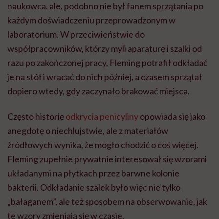
naukowca, ale, podobno nie był fanem sprzątania po
każdym doświadczeniu przeprowadzonym w
laboratorium. W przeciwieństwie do
współpracowników, którzy myli aparaturę i szalki od
razu po zakończonej pracy, Fleming potrafił odkładać
je na stół i wracać do nich później, a czasem sprzątał
dopiero wtedy, gdy zaczynało brakować miejsca.
Często historię
odkrycia penicyliny
opowiada się jako
anegdotę o niechlujstwie, ale z materiałów
źródłowych wynika, że mogło chodzić o coś więcej.
Fleming zupełnie prywatnie interesował się wzorami
układanymi na płytkach przez barwne kolonie
bakterii. Odkładanie szalek było więc nie tylko
„bałaganem”, ale też sposobem na obserwowanie, jak
te wzory zmieniają się w czasie.