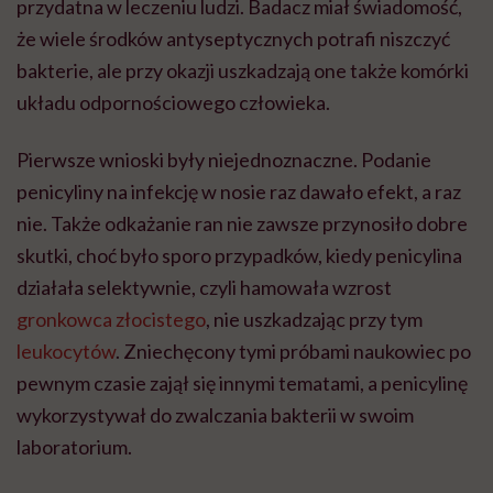
przydatna w leczeniu ludzi. Badacz miał świadomość,
że wiele środków antyseptycznych potrafi niszczyć
bakterie, ale przy okazji uszkadzają one także komórki
układu odpornościowego człowieka.
Pierwsze wnioski były niejednoznaczne. Podanie
penicyliny na infekcję w nosie raz dawało efekt, a raz
nie. Także odkażanie ran nie zawsze przynosiło dobre
skutki, choć było sporo przypadków, kiedy penicylina
działała selektywnie, czyli hamowała wzrost
gronkowca złocistego
, nie uszkadzając przy tym
leukocytów
. Zniechęcony tymi próbami naukowiec po
pewnym czasie zajął się innymi tematami, a penicylinę
wykorzystywał do zwalczania bakterii w swoim
laboratorium.