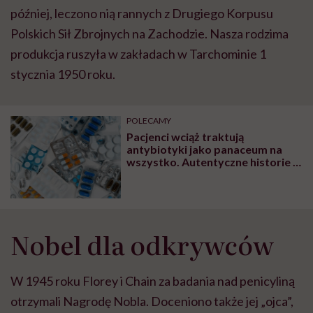
później, leczono nią rannych z Drugiego Korpusu
Polskich Sił Zbrojnych na Zachodzie. Nasza rodzima
produkcja ruszyła w zakładach w Tarchominie 1
stycznia 1950 roku.
POLECAMY
Pacjenci wciąż traktują
antybiotyki jako panaceum na
wszystko. Autentyczne historie z
apteki przytacza farmaceutka
Nobel dla odkrywców
W 1945 roku Florey i Chain za badania nad penicyliną
otrzymali Nagrodę Nobla. Doceniono także jej „ojca”,