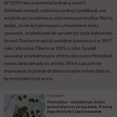
W 1929 roku wspomniał jednak o swoich
doświadczeniach z pleśnią w jednej z publikacji, a w
artykule po raz pierwszy użył nazwy penicylina. Warto
dodać, że nie był pierwszym człowiekiem, który
zauważył, że pleśń potrafi uprzykrzyć życie bakteriom.
Ernest Duchesne opisał podobne zjawisko już w 1897
roku, Vincenzo Tiberio w 1895, a John Tyndall
zauważał antybakteryjne efekty obecności
Penicillium
nawet dwie dekady wcześniej. W ich czasach nie
znano jeszcze jednak drobnoustrojów na tyle dobrze,
by zrozumieć te procesy.
POLECAMY
Penicylina – antybiotyk, który
powstał przez przypadek. Poznaj
jego historię i zastosowanie