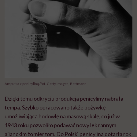
Ampułka z penicyliną /fot. Getty Images, Bettmann
Dzięki temu odkryciu produkcja penicyliny nabrała
tempa. Szybko opracowano także pożywkę
umożliwiającą hodowlę na masową skalę, co już w
1943 roku pozwoliło podawać nowy lek rannym
alianckim żołnierzom. Do Polski penicylina dotarła rok