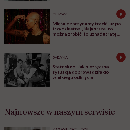
OBJAWY
Mięśnie zaczynamy tracić już po
trzydziestce. „Najgorsze, co
można zrobić, to uznać utratę
sprawności za nieunikniony
element starzenia”
BADANIA
Stetoskop. Jak niezręczna
sytuacja doprowadziła do
wielkiego odkrycia
Najnowsze w naszym serwisie
ZDROWIE PSYCHICZNE