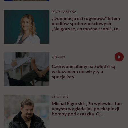
PROFILAKTYKA
„Dominacja estrogenowa” hitem
mediów społecznościowych.
„Najgorsze, co można zrobić, to
leczyć modne hasło”
OBJAWY
Czerwone plamy na żołędzi są
wskazaniem do wizyty u
specjalisty
CHOROBY
Michał Figurski: „Po wylewie stan
umysłu wygląda jak po eksplozji
bomby pod czaszką. O
jakiejkolwiek pracy myśli się na
samym końcu”