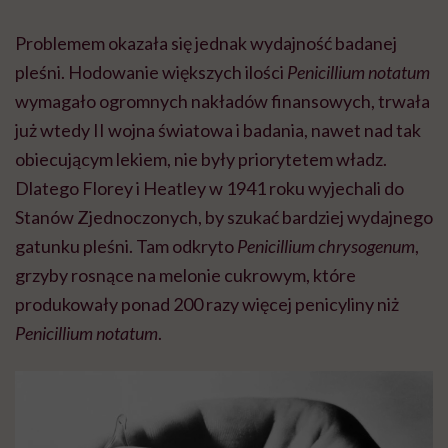
Problemem okazała się jednak wydajność badanej
pleśni. Hodowanie większych ilości
Penicillium notatum
wymagało ogromnych nakładów finansowych, trwała
już wtedy II wojna światowa i badania, nawet nad tak
obiecującym lekiem, nie były priorytetem władz.
Dlatego Florey i Heatley w 1941 roku wyjechali do
Stanów Zjednoczonych, by szukać bardziej wydajnego
gatunku pleśni. Tam odkryto
Penicillium chrysogenum
,
grzyby rosnące na melonie cukrowym, które
produkowały ponad 200 razy więcej penicyliny niż
Penicillium notatum
.