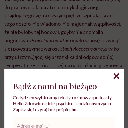
do pracowni z laboratorium mykologicznego
znajdującego się na niższym piętrze szpitala. Jak do
tego doszło, nie wiadomo, nie ma jednak wątpliwości,
że nie byłoby tej hodowli, gdyby nie anomalia
pogodowa.
Penicillium notatum
miało szansę rozwinąć
się i powstrzymać wzrost
Staphylococcus aureus
tylko
przy utrzymującej się przez kilka dni odpowiedniej
temperaturze, która sprzyjała namnażaniu grzybów, a
nie bakterii.
Bądź z nami na bieżąco
Co tydzień wybieramy teksty, rozmowy i podcasty
Hello Zdrowie o ciele, psychice i codziennym życiu.
Zapisz się i czytaj bez pośpiechu.
Adres
e-