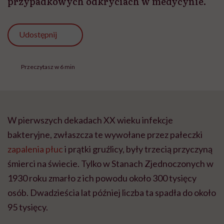
przypadkowych odkryciach w medycynie.
Udostępnij
Przeczytasz w 6 min
W pierwszych dekadach XX wieku infekcje
bakteryjne, zwłaszcza te wywołane przez pałeczki
zapalenia płuc
i prątki gruźlicy, były trzecią przyczyną
śmierci na świecie. Tylko w Stanach Zjednoczonych w
1930 roku zmarło z ich powodu około 300 tysięcy
osób. Dwadzieścia lat później liczba ta spadła do około
95 tysięcy.