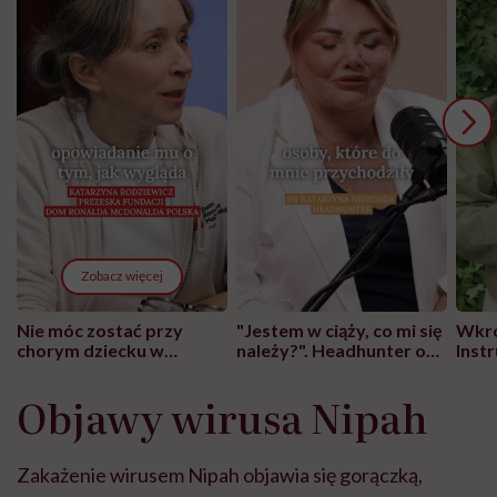
Zobacz więcej
Nie móc zostać przy
"Jestem w ciąży, co mi się
Wkró
chorym dziecku w
należy?". Headhunter o
Inst
szpitalu to tortura.
zmianie pokoleniowej u
atak
"Przeszkadzać w tym
kobiet w ciąży na rynku
wars
Objawy wirusa Nipah
może chyba tylko
pracy
eksp
głupota i brak
wyobraźni"
Zakażenie wirusem Nipah objawia się gorączką,