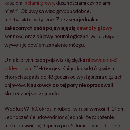
kaszlem,
bólami głowy
, dusznościami czy bólami
mięśni. Objawy są więc grypopodobne,
niecharakterystyczne.
Z czasem jednak u
zakażonych osób pojawiają się
zawroty głowy
,
senność oraz objawy neurologiczne.
Wirus Nipah
wywołuje bowiem zapalenie mózgu.
U niektórych osób pojawia się ciężka
niewydolność
oddechowa
. Efektem jest śpiączka, w którą wielu
chorych zapada do 48 godzin od wystąpienia ciężkich
objawów.
Naukowcy do tej pory nie opracowali
skutecznej szczepionki.
Według WHO, okres inkubacji wirusa wynosi 4-14 dni.
Jednocześnie udowodniono jednak, że zakażenie
może objawić się dopiero po 45 dniach. Śmiertelność