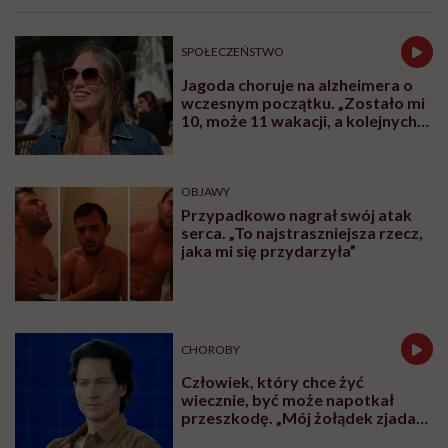
SPOŁECZEŃSTWO
Jagoda choruje na alzheimera o
wczesnym początku. „Zostało mi
10, może 11 wakacji, a kolejnych
nie będę już świadoma”
OBJAWY
Przypadkowo nagrał swój atak
serca. „To najstraszniejsza rzecz,
jaka mi się przydarzyła”
CHOROBY
Człowiek, który chce żyć
wiecznie, być może napotkał
przeszkodę. „Mój żołądek zjada
sam siebie”