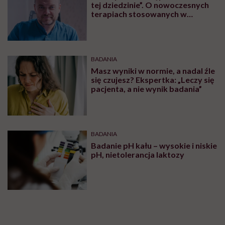
tej dziedzinie”. O nowoczesnych
terapiach stosowanych w
nietrzymaniu moczu rozmawiamy
z dr n. med. Tomaszem Bastą
BADANIA
Masz wyniki w normie, a nadal źle
się czujesz? Ekspertka: „Leczy się
pacjenta, a nie wynik badania”
BADANIA
Badanie pH kału – wysokie i niskie
pH, nietolerancja laktozy