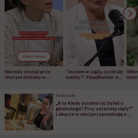
Zobacz więcej
Nie móc zostać przy
"Jestem w ciąży, co mi się
Wkró
chorym dziecku w
należy?". Headhunter o
Inst
szpitalu to tortura.
zmianie pokoleniowej u
atak
"Przeszkadzać w tym
kobiet w ciąży na rynku
wars
może chyba tylko
pracy
eksp
POLECAMY
głupota i brak
„A ty kiedy ostatni raz byłaś u
wyobraźni"
ginekologa? Przy ostatniej ciąży?”
Lekarze w sieci przypominają o
badaniach profilaktycznych