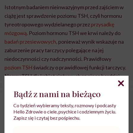
Istotnym badaniem nieinwazyjnym przed zajściem w
ciążę jest sprawdzenie poziomu TSH, czyli hormonu
tyreotropowego wydzielanego przez
przysadkę
mózgową
. Poziom hormonu TSH we krwi należy do
badań przesiewowych
, ponieważ wynik wskazuje na
zaburzenie pracy tarczycy polegające na jej
niedoczynności czy nadczynności. Prawidłowy
poziom TSH
świadczy o prawidłowej funkcji tarczycy.
Normy TSH dla kobiet ciężarnych są nieco bardziej
rygorystyczne niż dla pozostałej populacji.
Bądź z nami na bieżąco
Co tydzień wybieramy teksty, rozmowy i podcasty
Hello Zdrowie o ciele, psychice i codziennym życiu.
Zapisz się i czytaj bez pośpiechu.
lek. Agnieszka Widera
Adres