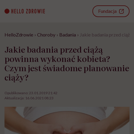
Go
to
Fundacja
content
HelloZdrowie
›
Choroby
›
Badania
›
Jakie badania przed ciąż
Jakie badania przed ciążą
powinna wykonać kobieta?
Czym jest świadome planowanie
ciąży?
Opublikowano:
23.01.2019 21:42
Aktualizacja:
16.06.2021 08:23