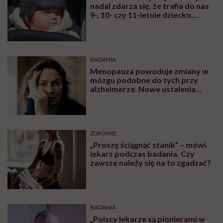
nadal zdarza się, że trafia do nas
9-, 10- czy 11-letnie dziecko,
które ma na przykład dwa lata
odroczenia szkolnego, a dopiero
teraz ktoś zwrócił uwagę na
nieprawidłowy kształt jego
głowy”
BADANIA
Menopauza powoduje zmiany w
mózgu podobne do tych przy
alzheimerze. Nowe ustalenia
naukowców
ZDROWIE
„Proszę ściągnąć stanik” – mówi
lekarz podczas badania. Czy
zawsze należy się na to zgadzać?
BADANIA
„Polscy lekarze są pionierami w