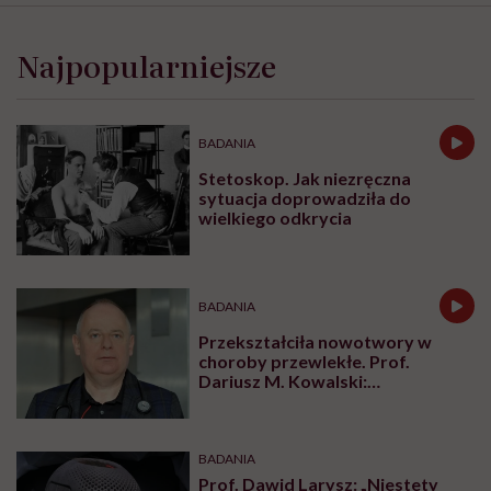
Najpopularniejsze
BADANIA
Stetoskop. Jak niezręczna
sytuacja doprowadziła do
wielkiego odkrycia
BADANIA
Przekształciła nowotwory w
choroby przewlekłe. Prof.
Dariusz M. Kowalski:
„Immunoterapia to rewolucja,
która zmieniła onkologię”
BADANIA
Prof. Dawid Larysz: „Niestety