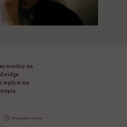
am wiedzy na
mbridge
aki wpływ na
erapia
Przeczytasz w 4 min