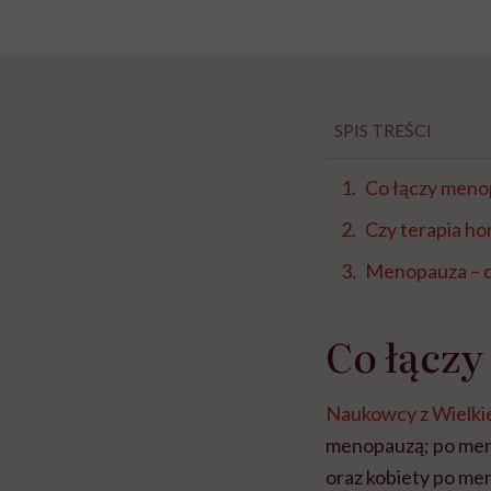
SPIS TREŚCI
Co łączy meno
Czy terapia h
Menopauza – cz
Co łącz
Naukowcy z Wielkie
menopauzą; po meno
oraz kobiety po men