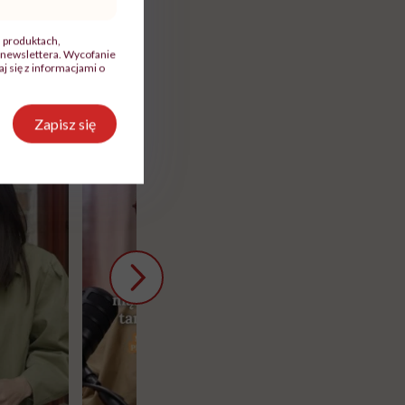
, produktach,
newslettera. Wycofanie
 się z informacjami o
Zapisz się