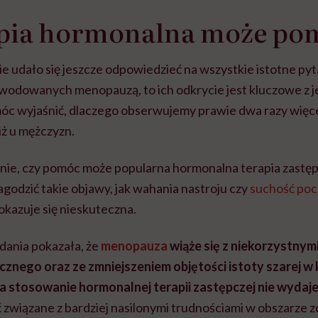
apia hormonalna może po
 udało się jeszcze odpowiedzieć na wszystkie istotne py
wodowanych menopauzą, to ich odkrycie jest kluczowe z
c wyjaśnić, dlaczego obserwujemy prawie dwa razy więc
iż u mężczyzn.
ytanie, czy pomóc może popularna hormonalna terapia zastę
agodzić takie objawy, jak wahania nastroju czy
suchość po
kazuje się nieskuteczna.
dania pokazała, że
menopauza
wiąże się z niekorzystny
cznego oraz ze zmniejszeniem objętości istoty szarej 
 stosowanie hormonalnej terapii zastępczej nie wydaje 
ć związane z bardziej nasilonymi trudnościami w obszarze 