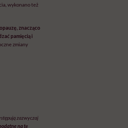
ia, wykonano też
nopauzę, znacząco
dzać pamięcią i
doczne zmiany
ystępują zazwyczaj
podatne na tę