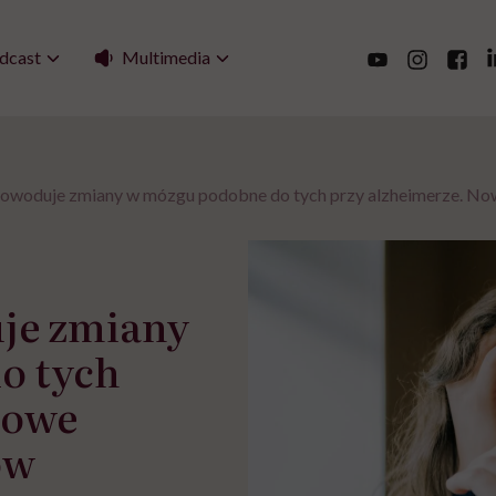
Multimedia
dcast
woduje zmiany w mózgu podobne do tych przy alzheimerze. No
je zmiany
o tych
Nowe
ów