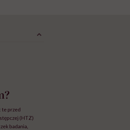
m?
: te przed
astępczej (HTZ)
czek badania,