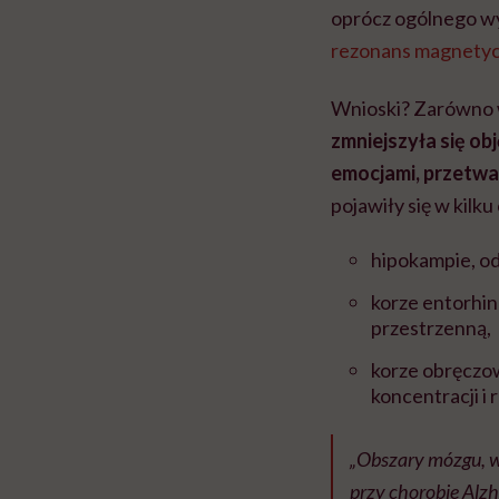
oprócz ogólnego w
rezonans magnety
Wnioski? Zarówno w 
zmniejszyła się ob
emocjami, przetwa
pojawiły się w kilk
hipokampie, od
korze entorhin
przestrzenną,
korze obręczow
koncentracji i 
„Obszary mózgu, w
przy chorobie Alz