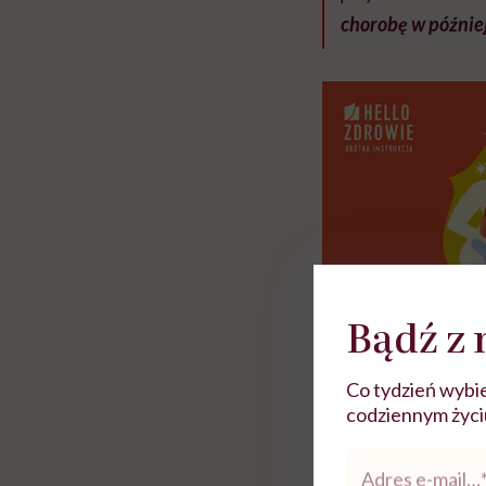
chorobę w późnie
Bądź z 
Co tydzień wybie
codziennym życiu.
Adres
e-