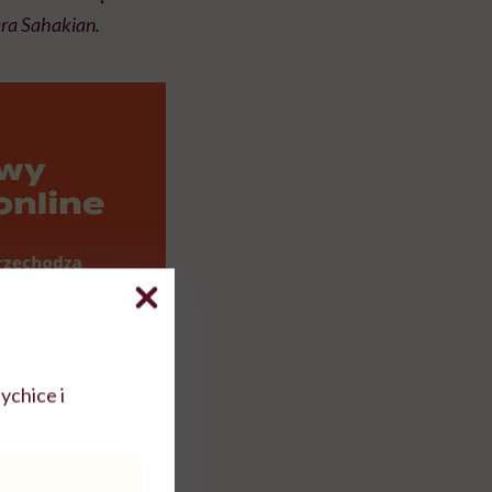
ara Sahakian.
ychice i