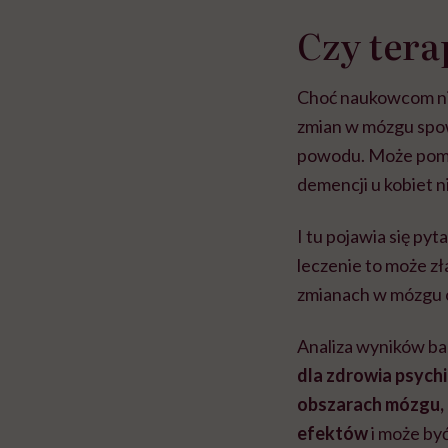
Czy ter
Choć naukowcom nie
zmian w mózgu spo
powodu. Może pomó
demencji u kobiet n
I tu pojawia się p
leczenie to może zł
zmianach w mózgu o
Analiza wyników ba
dla zdrowia psychi
obszarach mózgu, a
efektów
i może by