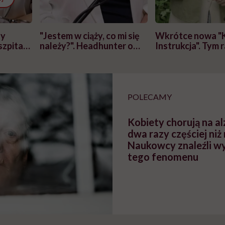
zy
"Jestem w ciąży, co mi się
Wkrótce nowa "
szpitalu
należy?". Headhunter o
Instrukcja". Tym 
szkadzać
zmianie pokoleniowej u
atakach paniki. Z
tylko
kobiet w ciąży na rynku
warsztat pacjen
braźni"
pracy
ekspercki
POLECAMY
Kobiety chorują na a
dwa razy częściej niż
Naukowcy znaleźli wy
tego fenomenu