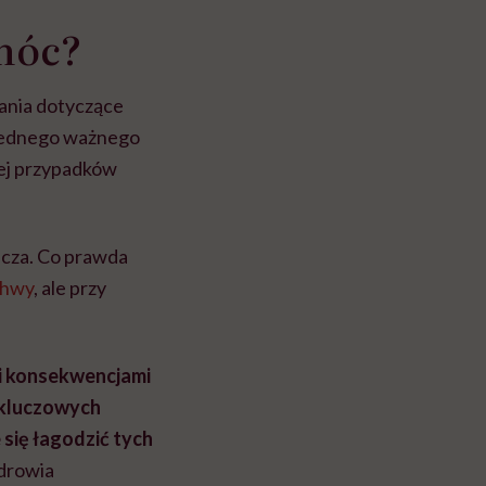
móc?
tania dotyczące
 jednego ważnego
ej przypadków
pcza. Co prawda
chwy
, ale przy
mi konsekwencjami
w kluczowych
się łagodzić tych
zdrowia