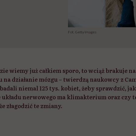
Fot. Getty Images
ie wiemy już całkiem sporo, to wciąż brakuje n
u na działanie mózgu – twierdzą naukowcy z Ca
badali niemal 125 tys. kobiet, żeby sprawdzić, j
 układu nerwowego ma klimakterium oraz czy t
 złagodzić te zmiany.