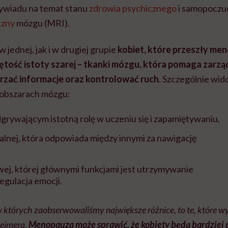
ywiadu na temat stanu
zdrowia psychicznego
i samopoczuc
czny
mózgu (MRI).
jednej, jak i w drugiej grupie
kobiet, które przeszły me
jętość istoty szarej – tkanki mózgu, która pomaga zarzą
rzać informacje oraz kontrolować ruch
. Szczególnie wi
u obszarach mózgu:
grywającym istotną rolę w uczeniu się i zapamiętywaniu,
alnej, która odpowiada między innymi za nawigację
ej, której głównymi funkcjami jest utrzymywanie
regulacja emocji.
 których zaobserwowaliśmy największe różnice, to te, które w
heimera.
Menopauza może sprawić, że kobiety będą bardziej 