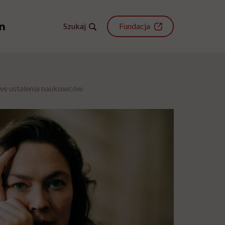
Szukaj
Fundacja
we ustalenia naukowców