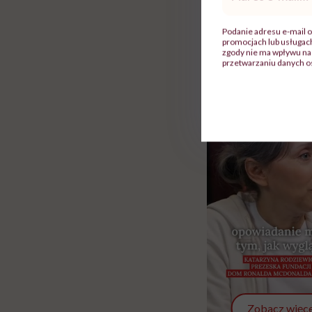
mail
*
Rolki
Podanie adresu e-mail o
promocjach lub usługa
zgody nie ma wpływu na 
przetwarzaniu danych o
Zobacz więce