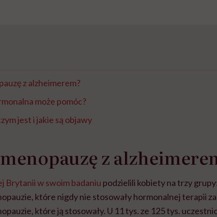
pauzę z alzheimerem?
ormonalna może pomóc?
ym jest i jakie są objawy
y menopauzę z alzheimere
j Brytanii w swoim badaniu
podzielili kobiety na trzy grupy
pauzie, które nigdy nie stosowały hormonalnej terapii z
opauzie, które ją stosowały. U 11 tys. ze 125 tys. uczestni