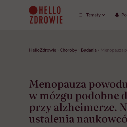
Go
to
content
Tematy
Po
HelloZdrowie
›
Choroby
›
Badania
›
Menopauza po
Menopauza powodu
w mózgu podobne d
przy alzheimerze. 
ustalenia naukowc