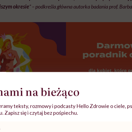
jszym okresie
” – podkreśla główna autorka badania prof. Barb
nami na bieżąco
ramy teksty, rozmowy i podcasty Hello Zdrowie o ciele, ps
 Zapisz się i czytaj bez pośpiechu.