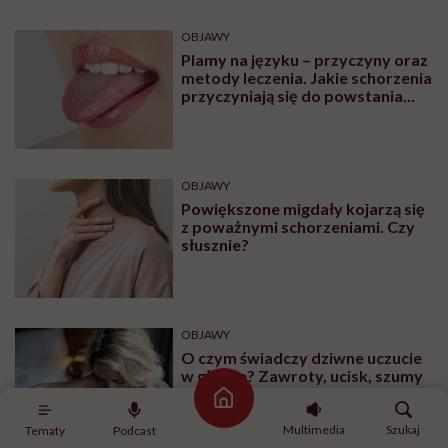
OBJAWY
Plamy na języku – przyczyny oraz
metody leczenia. Jakie schorzenia
przyczyniają się do powstania
plam na języku?
OBJAWY
Powiększone migdały kojarzą się
z poważnymi schorzeniami. Czy
słusznie?
OBJAWY
O czym świadczy dziwne uczucie
w głowie? Zawroty, ucisk, szumy
Strona główna
Multimedia
Szukaj
Tematy
Podcast