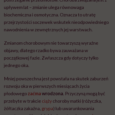
upływem lat – zmianie ulega równowaga
biochemiczna i osmotyczna. Oznacza to utratę
przejrzystości soczewek wskutek nieodpowiedniego
nawodnienia w zewnętrznych jej warstwach.
Zmianom chorobowym nie towarzyszą wyraźne
objawy, dlatego rzadko bywa zauważana w
początkowej fazie. Zwłaszcza gdy dotyczy tylko
jednego oka.
Mniej powszechna jest powstała na skutek zaburzeń
rozwoju oka w pierwszych miesiącach życia
płodowego
zaćma
wrodzona
. Przyczyną mogą być
przebyte w trakcie
ciąży
choroby matki (różyczka,
żółtaczka zakaźna,
grypa
) lub uwarunkowania