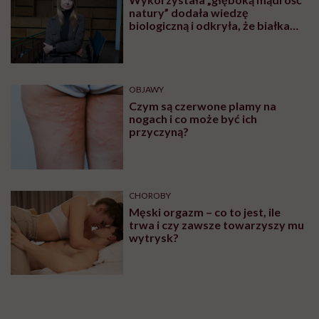
natury” dodała wiedzę
biologiczną i odkryła, że białka
pasożytów mogą nas leczyć.
Rozmowa z Katarzyną Donskow-
Łysoniewską
OBJAWY
Czym są czerwone plamy na
nogach i co może być ich
przyczyną?
CHOROBY
Męski orgazm – co to jest, ile
trwa i czy zawsze towarzyszy mu
wytrysk?