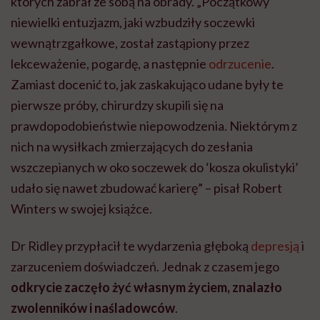
których zabrał ze sobą na obrady. „Początkowy
niewielki entuzjazm, jaki wzbudziły soczewki
wewnątrzgałkowe, został zastąpiony przez
lekceważenie, pogardę, a następnie
odrzucenie
.
Zamiast docenić to, jak zaskakująco udane były te
pierwsze próby, chirurdzy skupili się na
prawdopodobieństwie niepowodzenia. Niektórym z
nich na wysiłkach zmierzających do zesłania
wszczepianych w oko soczewek do ‘kosza okulistyki’
udało się nawet zbudować karierę” – pisał Robert
Winters w swojej książce.
Dr Ridley przypłacił te wydarzenia głęboką
depresją
i
zarzuceniem doświadczeń. Jednak z czasem jego
odkrycie zaczęło żyć własnym życiem, znalazło
zwolenników i naśladowców
.