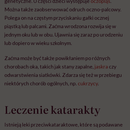
genetyczne. U części dzieci występuje
oczopląs
.
Można także zaobserwować odruch oczno-palcowy.
Polega on na częstym przyciskaniu gałki ocznej
piąstką lub palcami. Zaćma wrodzona rozwija się w
jednym oku lub w obu. Ujawnia się zaraz po urodzeniu
lub dopiero w wieku szkolnym.
Zaćma może być także powikłaniem po różnych
chorobach oka, takich jak stany zapalne,
jaskra
czy
odwarstwienia siatkówki. Zdarza się też w przebiegu
niektórych chorób ogólnych, np.
cukrzycy
.
Leczenie katarakty
Istnieją leki przeciwkataraktowe, które są podawane