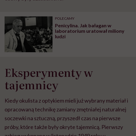
POLECAMY
Penicylina. Jak bałagan w
laboratorium uratował miliony
ludzi
Eksperymenty w
tajemnicy
Kiedy okulista z optykiem mieli już wybrany materiał i
opracowaną technikę zamiany zmętniałej naturalnej
soczewki na sztuczną, przyszedł czas na pierwsze
próby, które także były okryte tajemnicą. Pierwszy
zabieg wykonano w listopadzie 1949 roku u