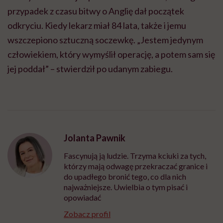
przypadek z czasu bitwy o Anglię dał początek
odkryciu. Kiedy lekarz miał 84 lata, także i jemu
wszczepiono sztuczną soczewkę. „Jestem jedynym
człowiekiem, który wymyślił operację, a potem sam się
jej poddał” – stwierdził po udanym zabiegu.
Jolanta Pawnik
Fascynują ją ludzie. Trzyma kciuki za tych,
którzy mają odwagę przekraczać granice i
do upadłego bronić tego, co dla nich
najważniejsze. Uwielbia o tym pisać i
opowiadać
Zobacz profil