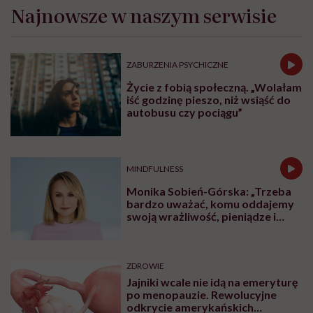
Najnowsze w naszym serwisie
ZABURZENIA PSYCHICZNE
Życie z fobią społeczną. „Wolałam
iść godzinę pieszo, niż wsiąść do
autobusu czy pociągu”
MINDFULNESS
Monika Sobień-Górska: „Trzeba
bardzo uważać, komu oddajemy
swoją wrażliwość, pieniądze i
zaufanie”
ZDROWIE
Jajniki wcale nie idą na emeryturę
po menopauzie. Rewolucyjne
odkrycie amerykańskich