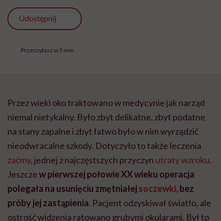
Udostępnij
Przeczytasz w 5 min
Przez wieki oko traktowano w medycynie jak narząd
niemal nietykalny. Było zbyt delikatne, zbyt podatne
na stany zapalne i zbyt łatwo było w nim wyrządzić
nieodwracalne szkody. Dotyczyło to także leczenia
zaćmy
, jednej z najczęstszych przyczyn
utraty wzroku
.
Jeszcze
w pierwszej połowie XX wieku operacja
polegała na usunięciu zmętniałej
soczewki
, bez
próby jej zastąpienia
. Pacjent odzyskiwał światło, ale
ostrość widzenia ratowano grubymi okularami. Był to