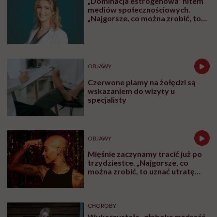
„Dominacja estrogenowa” hitem
mediów społecznościowych.
„Najgorsze, co można zrobić, to
leczyć modne hasło”
OBJAWY
Czerwone plamy na żołędzi są
wskazaniem do wizyty u
specjalisty
OBJAWY
Mięśnie zaczynamy tracić już po
trzydziestce. „Najgorsze, co
można zrobić, to uznać utratę
sprawności za nieunikniony
element starzenia”
CHOROBY
Wykorzystała „głęboką mądrość