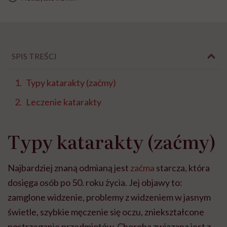
SPIS TREŚCI
Typy katarakty (zaćmy)
Leczenie katarakty
Typy katarakty (zaćmy)
Najbardziej znaną odmianą jest
zaćma
starcza, która
dosięga osób po 50. roku życia. Jej objawy to:
zamglone widzenie, problemy z widzeniem w jasnym
świetle, szybkie męczenie się oczu, zniekształcone
postrzeganie przedmiotów. Choroba związana jest z