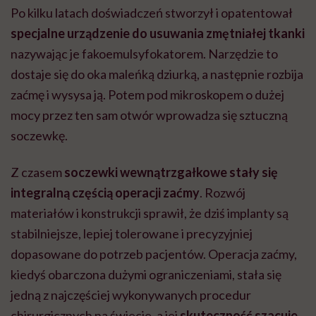
Po kilku latach doświadczeń stworzył i opatentował
specjalne urządzenie do usuwania zmętniałej tkanki
nazywając je fakoemulsyfokatorem. Narzędzie to
dostaje się do oka maleńką dziurką, a następnie rozbija
zaćmę i wysysa ją. Potem pod mikroskopem o dużej
mocy przez ten sam otwór wprowadza się sztuczną
soczewkę.
Z czasem
soczewki wewnątrzgałkowe stały się
integralną częścią operacji zaćmy
. Rozwój
materiałów i konstrukcji sprawił, że dziś implanty są
stabilniejsze, lepiej tolerowane i precyzyjniej
dopasowane do potrzeb pacjentów. Operacja zaćmy,
kiedyś obarczona dużymi ograniczeniami, stała się
jedną z najczęściej wykonywanych procedur
chirurgicznych na świecie, a jej
skuteczność szacuje