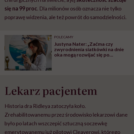
się na 99 proc
. Dla milionów osób oznacza nie tylko
poprawę widzenia, ale też powrót do samodzielności.
POLECAMY
Justyna Nater: „Zaćma czy
zwyrodnienia siatkówki na dnie
oka mogą rozwijać się po
kilkunastu latach od zaniedbań, a
brak ochrony UV często jest
jedną z przyczyn”
Lekarz pacjentem
Historia dra Ridleya zatoczyła koło.
Zrehabilitowanemu przez środowisko lekarzowi dane
było po latach wszczepić sztuczną soczewkę
emerytowanemu już pilotowi Cleaverowi, którego