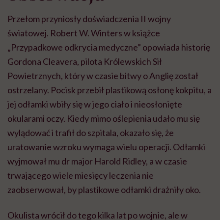
Przełom przyniosły doświadczenia II wojny
światowej. Robert W. Winters w książce
„Przypadkowe odkrycia medyczne” opowiada historię
Gordona Cleavera, pilota Królewskich Sił
Powietrznych, który w czasie bitwy o Anglię został
ostrzelany. Pocisk przebił plastikową osłonę kokpitu, a
jej odłamki wbiły się w jego ciało i nieosłonięte
okularami oczy. Kiedy mimo oślepienia udało mu się
wylądować i trafił do szpitala, okazało się, że
uratowanie wzroku wymaga wielu operacji. Odłamki
wyjmował mu dr major Harold Ridley, a w czasie
trwającego wiele miesięcy leczenia nie
zaobserwował, by plastikowe odłamki drażniły oko.
Okulista wrócił do tego kilka lat po wojnie, ale w