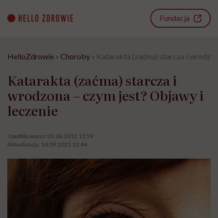
Go
to
Fundacja
content
HelloZdrowie
›
Choroby
›
Katarakta (zaćma) starcza i wrodzon
Katarakta (zaćma) starcza i
wrodzona – czym jest? Objawy i
leczenie
Opublikowano:
01.06.2012 11:59
Aktualizacja:
14.09.2023 13:44