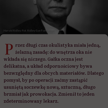
Harold Ridley /fot. Ridley Eye Fondation
P
rzez długi czas okulistyka miała jedną,
żelazną zasadę: do wnętrza oka nie
wkłada się niczego. Gałka oczna jest
delikatna, a układ odpornościowy bywa
bezwzględny dla obcych materiałów. Dlatego
pomysł, by po operacji zaćmy zastąpić
usuniętą soczewkę nową, sztuczną, długo
brzmiał jak prowokacja. Zmienił to jeden
zdeterminowany lekarz.