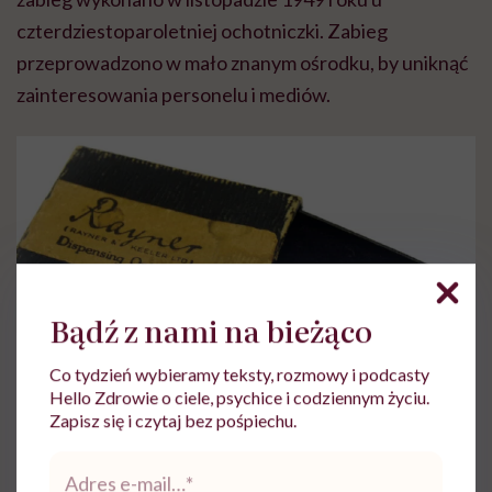
czterdziestoparoletniej ochotniczki. Zabieg
przeprowadzono w mało znanym ośrodku, by uniknąć
zainteresowania personelu i mediów.
Bądź z nami na bieżąco
Co tydzień wybieramy teksty, rozmowy i podcasty
Hello Zdrowie o ciele, psychice i codziennym życiu.
Zapisz się i czytaj bez pośpiechu.
Adres
e-