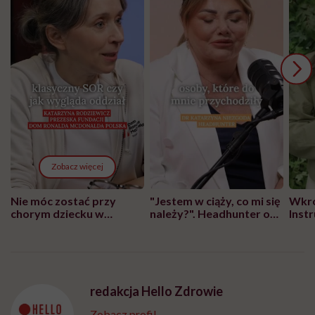
Zobacz więcej
Nie móc zostać przy
"Jestem w ciąży, co mi się
Wkró
chorym dziecku w
należy?". Headhunter o
Inst
szpitalu to tortura.
zmianie pokoleniowej u
atak
"Przeszkadzać w tym
kobiet w ciąży na rynku
wars
może chyba tylko
pracy
eksp
głupota i brak
wyobraźni"
redakcja Hello Zdrowie
Zobacz profil