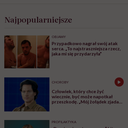
Najpopularniejsze
OBJAWY
Przypadkowo nagrał swój atak
serca. „To najstraszniejsza rzecz,
jaka mi się przydarzyła”
CHOROBY
Człowiek, który chce żyć
wiecznie, być może napotkał
przeszkodę. „Mój żołądek zjada
sam siebie”
PROFILAKTYKA