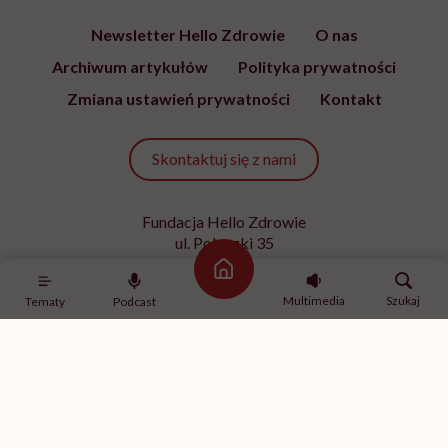
Newsletter Hello Zdrowie
O nas
Archiwum artykułów
Polityka prywatności
Zmiana ustawień prywatności
Kontakt
Skontaktuj się z nami
Fundacja Hello Zdrowie
ul. Poleczki 35
02-822 Warszawa
Strona główna
NIP 9512613236
Multimedia
Szukaj
Tematy
Podcast
Kontakt z redakcją
redakcja@hellozdrowie.pl
Dołącz do naszej społeczności