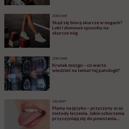
ZDROWIE
Skąd się biorą skurcze w nogach?
Leki i domowe sposoby na
skurcze nóg
ZDROWIE
Krwiak mózgu – co warto
wiedzieć na temat tej patologii?
OBJAWY
Plamy na języku – przyczyny oraz
metody leczenia. Jakie schorzenia
przyczyniają się do powstania
plam na języku?