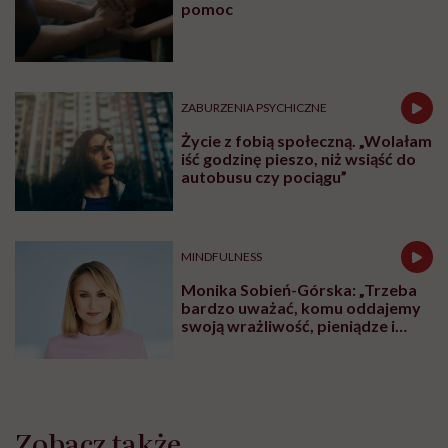
pomoc
ZABURZENIA PSYCHICZNE
Życie z fobią społeczną. „Wolałam
iść godzinę pieszo, niż wsiąść do
autobusu czy pociągu”
MINDFULNESS
Monika Sobień-Górska: „Trzeba
bardzo uważać, komu oddajemy
swoją wrażliwość, pieniądze i
zaufanie”
Zobacz także