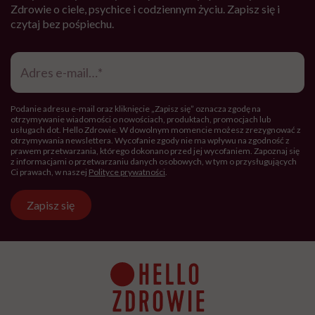
Zdrowie o ciele, psychice i codziennym życiu. Zapisz się i
czytaj bez pośpiechu.
Adres
e-
mail
*
Podanie adresu e-mail oraz kliknięcie „Zapisz się” oznacza zgodę na
otrzymywanie wiadomości o nowościach, produktach, promocjach lub
usługach dot. Hello Zdrowie. W dowolnym momencie możesz zrezygnować z
otrzymywania newslettera. Wycofanie zgody nie ma wpływu na zgodność z
prawem przetwarzania, którego dokonano przed jej wycofaniem. Zapoznaj się
z informacjami o przetwarzaniu danych osobowych, w tym o przysługujących
Ci prawach, w naszej
Polityce prywatności
.
Zapisz się