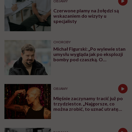
OBJAWY
Czerwone plamy na żołędzi są
wskazaniem do wizyty u
specjalisty
CHOROBY
Michał Figurski: „Po wylewie stan
umysłu wygląda jak po eksplozji
bomby pod czaszką. O
jakiejkolwiek pracy myśli się na
samym końcu”
OBJAWY
Mięśnie zaczynamy tracić już po
trzydziestce. „Najgorsze, co
można zrobić, to uznać utratę
sprawności za nieunikniony
element starzenia”