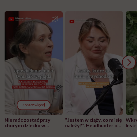
Zobacz więcej
Nie móc zostać przy
"Jestem w ciąży, co mi się
Wkró
chorym dziecku w
należy?". Headhunter o
Inst
szpitalu to tortura.
zmianie pokoleniowej u
atak
"Przeszkadzać w tym
kobiet w ciąży na rynku
wars