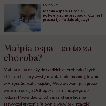
może chyba tylko
pracy
eksp
POLECAMY
głupota i brak
Małpia ospa w Europie –
wyobraźni"
potwierdzone przypadki. Czy jest
groźna i jakie daje objawy?
Małpia ospa – co to za
choroba?
Małpia
ospa
należy do rzadkich chorób zakaźnych,
która do tej pory występowała endemicznie głównie
w Afryce Subsaharysjskiej. Wywoływana jest przez
wirusa z rodzaju Orthopoxvirus, należącego do
rodziny Poxviridae. Źródłem infekcji u ludzi są
zazwyczaj gryzonie (głównie wiewiórki, rzadziej