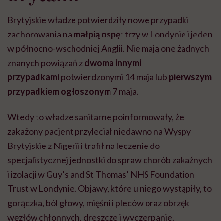
Brytyjskie władze potwierdziły nowe przypadki
zachorowania na
małpią ospę
: trzy w Londynie i jeden
w północno-wschodniej Anglii. Nie mają one żadnych
znanych powiązań z
dwoma innymi
przypadkami
potwierdzonymi 14 maja lub
pierwszym
przypadkiem ogłoszonym
7 maja.
Wtedy to władze sanitarne poinformowały, że
zakażony pacjent przyleciał niedawno na Wyspy
Brytyjskie z Nigerii i trafił na leczenie do
specjalistycznej jednostki do spraw chorób zakaźnych
i izolacji w Guy’s and St Thomas’ NHS Foundation
Trust w Londynie. Objawy, które u niego wystąpiły, to
gorączka, ból głowy, mięśni i pleców oraz obrzęk
węzłów chłonnych, dreszcze i wyczerpanie.