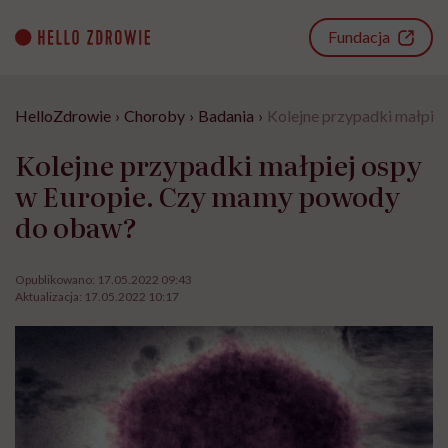
Go
to
Fundacja
content
HelloZdrowie
›
Choroby
›
Badania
›
Kolejne przypadki małpie
Kolejne przypadki małpiej ospy
w Europie. Czy mamy powody
do obaw?
Opublikowano:
17.05.2022 09:43
Aktualizacja:
17.05.2022 10:17