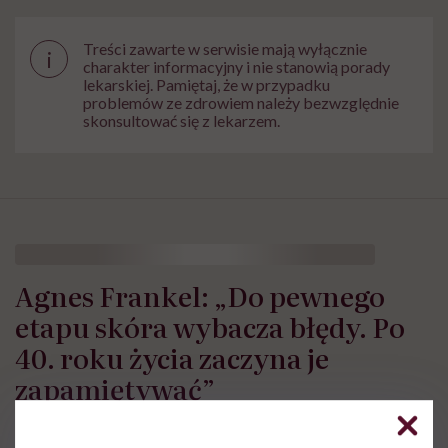
Treści zawarte w serwisie mają wyłącznie
i
charakter informacyjny i nie stanowią porady
lekarskiej. Pamiętaj, że w przypadku
problemów ze zdrowiem należy bezwzględnie
skonsultować się z lekarzem.
Agnes Frankel: „Do pewnego
etapu skóra wybacza błędy. Po
40. roku życia zaczyna je
zapamiętywać”