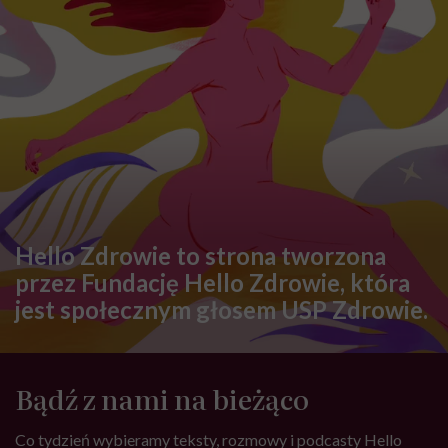
Hello Zdrowie to strona tworzona
przez Fundację Hello Zdrowie, która
jest społecznym głosem USP Zdrowie.
Bądź z nami na bieżąco
Co tydzień wybieramy teksty, rozmowy i podcasty Hello