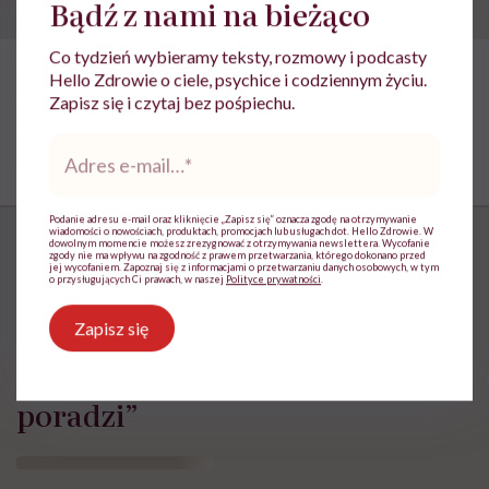
Bądź z nami na bieżąco
Co tydzień wybieramy teksty, rozmowy i podcasty
Hello Zdrowie o ciele, psychice i codziennym życiu.
Zapisz się i czytaj bez pośpiechu.
Adres
e-
mail
*
Podanie adresu e-mail oraz kliknięcie „Zapisz się” oznacza zgodę na otrzymywanie
wiadomości o nowościach, produktach, promocjach lub usługach dot. Hello Zdrowie. W
dowolnym momencie możesz zrezygnować z otrzymywania newslettera. Wycofanie
zgody nie ma wpływu na zgodność z prawem przetwarzania, którego dokonano przed
jej wycofaniem. Zapoznaj się z informacjami o przetwarzaniu danych osobowych, w tym
o przysługujących Ci prawach, w naszej
Polityce prywatności
.
„Opieka skoncentrowana na
Zapisz się
rodzinie to jest coś, bez czego
współczesna medycyna sobie nie
poradzi”