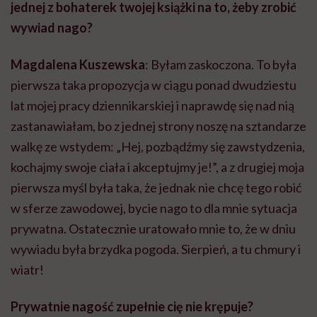
jednej z bohaterek twojej książki na to, żeby zrobić
wywiad nago?
Magdalena Kuszewska
: Byłam zaskoczona. To była
pierwsza taka propozycja w ciągu ponad dwudziestu
lat mojej pracy dziennikarskiej i naprawdę się nad nią
zastanawiałam, bo z jednej strony noszę na sztandarze
walkę ze wstydem: „Hej, pozbądźmy się zawstydzenia,
kochajmy swoje ciała i akceptujmy je!”, a z drugiej moja
pierwsza myśl była taka, że jednak nie chcę tego robić
w sferze zawodowej, bycie nago to dla mnie sytuacja
prywatna. Ostatecznie uratowało mnie to, że w dniu
wywiadu była brzydka pogoda. Sierpień, a tu chmury i
wiatr!
Prywatnie nagość zupełnie cię nie krępuje?