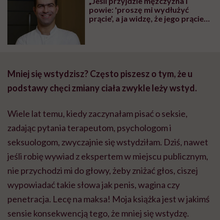
„Jeśli przyjdzie mężczyzna i
powie: 'proszę mi wydłużyć
prącie’, a ja widzę, że jego prącie
jest ok, to tego nie zrobię”. O
ciałopozytywności męskich
narządów płciowych mówi Piotr
Świniarski, urolog
Mniej się wstydzisz? Często piszesz o tym, że u
podstawy chęci zmiany ciała zwykle leży wstyd.
Wiele lat temu, kiedy zaczynałam pisać o seksie,
zadając pytania terapeutom, psychologom i
seksuologom, zwyczajnie się wstydziłam. Dziś, nawet
jeśli robię wywiad z ekspertem w miejscu publicznym,
nie przychodzi mi do głowy, żeby zniżać głos, ciszej
wypowiadać takie słowa jak penis, wagina czy
penetracja. Lecę na maksa! Moja książka jest w jakimś
sensie konsekwencją tego, że mniej się wstydzę.