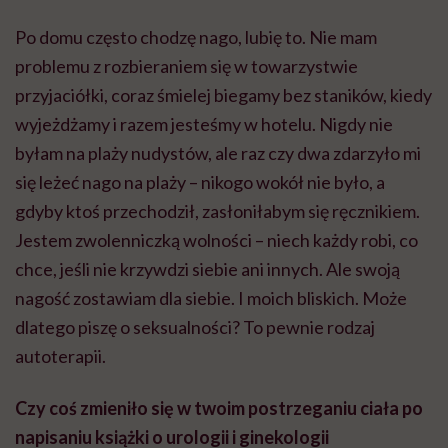
Po domu często chodzę nago, lubię to. Nie mam
problemu z rozbieraniem się w towarzystwie
przyjaciółki, coraz śmielej biegamy bez staników, kiedy
wyjeżdżamy i razem jesteśmy w hotelu. Nigdy nie
byłam na plaży nudystów, ale raz czy dwa zdarzyło mi
się leżeć nago na plaży – nikogo wokół nie było, a
gdyby ktoś przechodził, zasłoniłabym się ręcznikiem.
Jestem zwolenniczką wolności – niech każdy robi, co
chce, jeśli nie krzywdzi siebie ani innych. Ale swoją
nagość zostawiam dla siebie. I moich bliskich. Może
dlatego piszę o seksualności? To pewnie rodzaj
autoterapii.
Czy coś zmieniło się w twoim postrzeganiu ciała po
napisaniu książki o urologii i ginekologii