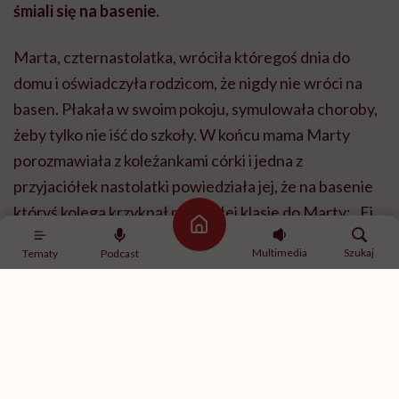
śmiali się na basenie.
Marta, czternastolatka, wróciła któregoś dnia do
domu i oświadczyła rodzicom, że nigdy nie wróci na
basen. Płakała w swoim pokoju, symulowała choroby,
żeby tylko nie iść do szkoły. W końcu mama Marty
porozmawiała z koleżankami córki i jedna z
przyjaciółek nastolatki powiedziała jej, że na basenie
któryś kolega krzyknął przy całej klasie do Marty: „Ej,
Strona główna
ty! Masz penisa, jesteś facetem?”.
Multimedia
Szukaj
Tematy
Podcast
Dzieci zaczęły przyglądać się koleżance, a potem
szydzić z niej.
Marta miała
przerost warg sromowych
większych, co
stało się obiektem szyderstw. Matka nastolatki