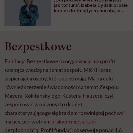
jak tortura”. Izabela Cydzik o losie
kobiet dotkniętych chorobą, o
której się milczy
Bezpestkowe
Fundacja Bezpestkowe to organizacja non profit
szerząca wiedzę na temat zespołu MRKH oraz
wspierająca osoby, którego go mają. Ma na celu
również szerzenie świadomości na temat Zespołu
Mayera-Rokitansky’ego-Küstera-Hausera, czyli
zespołu wad wrodzonych u kobiet,
charakteryzującego się brakiem rozwiniętej pochwy i
macicy, pierwotnym
brakiem miesiączki
i
bezpłodnością. Profil fundacji obserwuje ponad 1,6