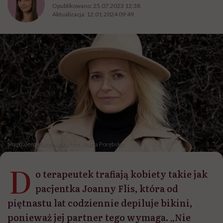
Opublikowano:
25.07.2023 12:38
Aktualizacja:
12.01.2024 09:49
Magdalena Kuszewska / fot. Marta Porębska
D
o terapeutek trafiają kobiety takie jak
pacjentka Joanny Flis, która od
piętnastu lat codziennie depiluje bikini,
ponieważ jej partner tego wymaga. „Nie