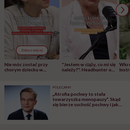
Zobacz więcej
Nie móc zostać przy
"Jestem w ciąży, co mi się
Wkró
chorym dziecku w
należy?". Headhunter o
Inst
szpitalu to tortura.
zmianie pokoleniowej u
atak
"Przeszkadzać w tym
kobiet w ciąży na rynku
wars
może chyba tylko
pracy
eksp
POLECAMY
głupota i brak
„Atrofia pochwy to stała
wyobraźni"
towarzyszka menopauzy”. Skąd
się bierze suchość pochwy i jak
sobie z nią poradzić, mówi prof.
Paweł Miotła