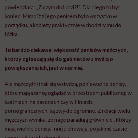
powiedziała: „Z czym do ludzi?!”. Dla niego to był
koniec. Mimo iż z jego penisem było wszystko w
porządku, a kobiety praktycznie wchodziły mu do
łóżka.
To bardzo ciekawe: większość penisów mężczyzn,
którzy zgłaszają się do gabinetów z myślą o
powiększaniu ich, jest w normie.
Ale mężczyźni i tak się wstydzą, ponieważ te penisy,
które mają szansę oglądać w przestrzeni publicznej: w
szatniach, na basenach czy w filmach
pornograficznych, są zwykle ogromne. Z relacji wielu
mężczyzn wynika, że nago paradują głównie ci, którzy
mają wielkie penisy. Inni je chowają, po jakimś czasie
ewentualnie idą do urologa.