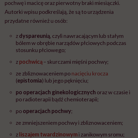
pochwę i macicę oraz pierwotny braki miesiączki.
Autorki wpisu podkreślają, że są to urządzenia
przydatne również u osób:
z
dyspareunią
, czyli nawracającym lub stałym
bólem w obrębie narządów płciowych podczas
stosunku płciowego;
z
pochwicą
– skurczami mięśni pochwy;
ze zbliznowaceniem po
nacięciu krocza
(
epistomia
) lub jego pęknięciu;
po operacjach ginekologicznych
oraz w czasie i
po radioterapii bądź chemioterapii;
po
operacjach pochwy
;
ze zmniejszeniem pochwy i zbliznowaceniem;
z
liszajem twardzinowym
i zanikowym sromu;