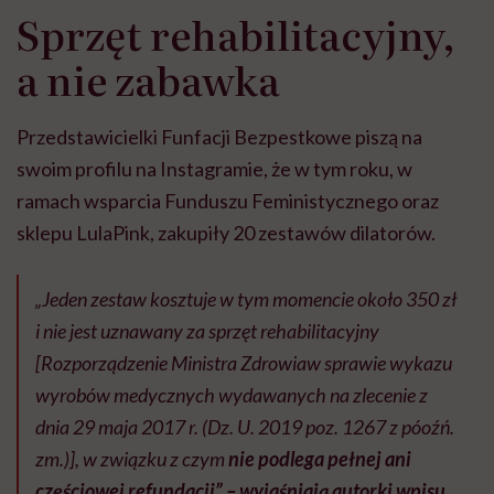
Sprzęt rehabilitacyjny,
a nie zabawka
Przedstawicielki Funfacji Bezpestkowe piszą na
swoim profilu na Instagramie, że w tym roku, w
ramach wsparcia Funduszu Feministycznego oraz
sklepu LulaPink, zakupiły 20 zestawów dilatorów.
„Jeden zestaw kosztuje w tym momencie około 350 zł
i nie jest uznawany za sprzęt rehabilitacyjny
[Rozporządzenie Ministra Zdrowiaw sprawie wykazu
wyrobów medycznych wydawanych na zlecenie z
dnia 29 maja 2017 r. (Dz. U. 2019 poz. 1267 z póoźń.
zm.)], w związku z czym
nie podlega pełnej ani
częściowej refundacji” – wyjaśniają autorki wpisu.