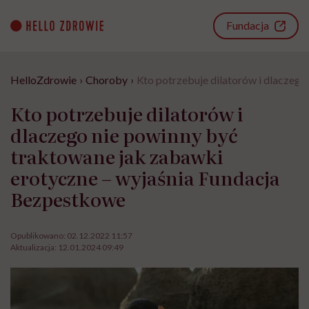
Go
to
Fundacja
content
HelloZdrowie
›
Choroby
›
Kto potrzebuje dilatorów i dlaczeg
Kto potrzebuje dilatorów i
dlaczego nie powinny być
traktowane jak zabawki
erotyczne – wyjaśnia Fundacja
Bezpestkowe
Opublikowano:
02.12.2022 11:57
Aktualizacja:
12.01.2024 09:49