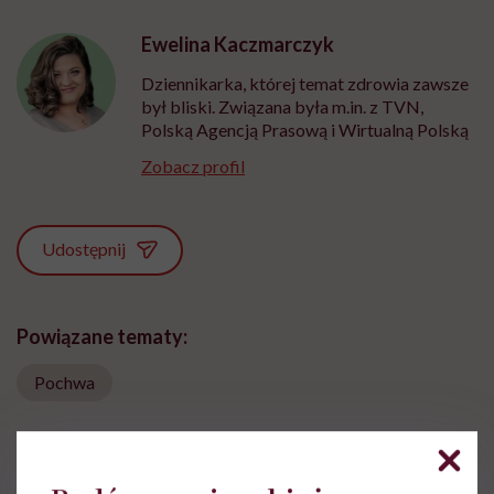
Ewelina Kaczmarczyk
Dziennikarka, której temat zdrowia zawsze
był bliski. Związana była m.in. z TVN,
Polską Agencją Prasową i Wirtualną Polską
Zobacz profil
Udostępnij
Powiązane tematy:
Pochwa