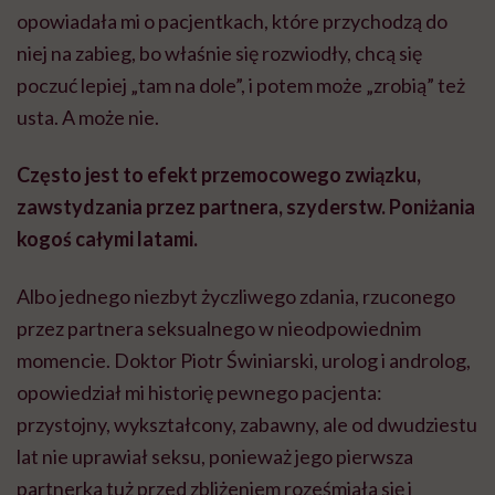
opowiadała mi o pacjentkach, które przychodzą do
niej na zabieg, bo właśnie się rozwiodły, chcą się
poczuć lepiej „tam na dole”, i potem może „zrobią” też
usta. A może nie.
Często jest to efekt przemocowego związku,
zawstydzania przez partnera, szyderstw. Poniżania
kogoś całymi latami.
Albo jednego niezbyt życzliwego zdania, rzuconego
przez partnera seksualnego w nieodpowiednim
momencie. Doktor Piotr Świniarski, urolog i androlog,
opowiedział mi historię pewnego pacjenta:
przystojny, wykształcony, zabawny, ale od dwudziestu
lat nie uprawiał seksu, ponieważ jego pierwsza
partnerka tuż przed zbliżeniem roześmiała się i