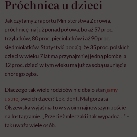
Próchnica u dzieci
Jak czytamy z raportu Ministerstwa Zdrowia,
próchnicę ma już ponad połowa, bo aż 57 proc.
trzylatków, 80 proc. pięciolatków i aż 90 proc.
siedmiolatków. Statystyki podają, że 35 proc. polskich
dzieci w wieku 7 lat ma przynajmniej jedną plombę, a
12 proc. dzieci w tym wieku ma już za sobą usunięcie
chorego zęba.
Dlaczego tak wiele rodziców nie dba o stan
jamy
ustnej
swoich dzieci? Lek. dent. Małgorzata
Olszewska wyjaśnia to w swoim najnowszym poście
na Instagramie. „Przecież mleczaki i tak wypadną…” –
tak uważa wiele osób.