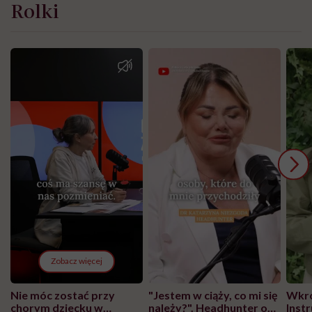
Rolki
Zobacz więcej
Nie móc zostać przy
"Jestem w ciąży, co mi się
Wkró
chorym dziecku w
należy?". Headhunter o
Inst