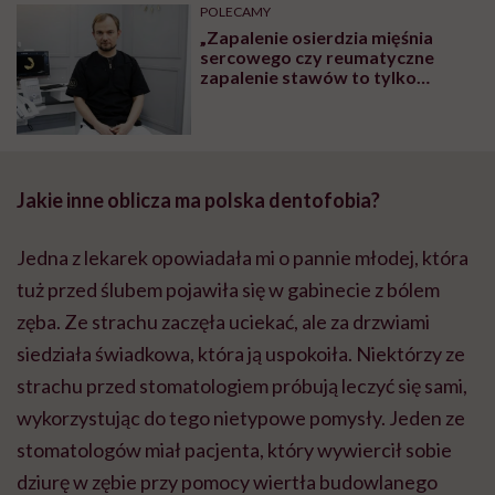
POLECAMY
„Zapalenie osierdzia mięśnia
sercowego czy reumatyczne
zapalenie stawów to tylko
niektóre choroby, które mogą
mieć początek w jamie ustnej” –
alarmuje lek. dent. Bartosz
Leończak
Jakie inne oblicza ma polska
dentofobia
?
Jedna z lekarek opowiadała mi o pannie młodej, która
tuż przed ślubem pojawiła się w gabinecie z bólem
zęba. Ze strachu zaczęła uciekać, ale za drzwiami
siedziała świadkowa, która ją uspokoiła. Niektórzy ze
strachu przed stomatologiem próbują leczyć się sami,
wykorzystując do tego nietypowe pomysły. Jeden ze
stomatologów miał pacjenta, który wywiercił sobie
dziurę w zębie przy pomocy wiertła budowlanego