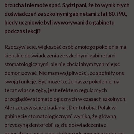
brzucha i nie może spać. Sądzi pani, że to wynik złych
doświadczeń ze szkolnymi gabinetami z lat 80. i 90.,
kiedy uczniowie byli wywoływani do gabinetu
podczas lekcji?
Rzeczywiście, większość osób z mojego pokolenia ma
kiepskie doświadczenia ze szkolnymi gabinetami
stomatologicznymi, ale nie chciałabym tych miejsc
demonizować. Nie mam wątpliwości, że spełniły one
swoją funkcję. Być może to, że nasze pokolenie ma
teraz własne zęby, jest efektem regularnych
przeglądów stomatologicznych w czasach szkolnych.
Ale
rzeczywiście z badania „
Dentofobia
. Polak w
gabinecie stomatologicznym” wynika, że główną
przyczyną
dentofobii
są złe doświadczenia z
przeszłości, związane z bólem odczuwanym podczas