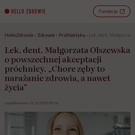
Go
to
Fundacja
content
HelloZdrowie
›
Zdrowie
›
Profilaktyka
›
Lek. dent. Małgorzata
Lek. dent. Małgorzata Olszewska
o powszechnej akceptacji
próchnicy. „Chore zęby to
narażanie zdrowia, a nawet
życia”
Opublikowano:
12.11.2020 09:14