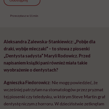
Przeczytasz w 11 min
Aleksandra Zalewska-Stankiewicz: „Pobije dla
draki, wybije mleczaki” – to słowa z piosenki
„Dentysta sadysta” Maryli Rodowicz. Przed
napisaniem książki pani również miała takie
wyobrażenie o dentystach?
Agnieszka Fiedorowicz
: Nie mogę powiedzieć, że
wcześniej patrzyłam na stomatologów przez pryzmat
tej piosenki czy teledysku, w którym Steve Martin grał
dentystę niczym z horroru. W dzieciństwie zetknęłam