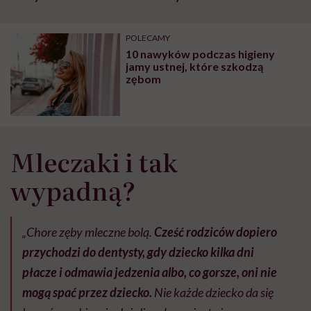
szpitalu to tortura.
zmianie pokoleniowej u
atak
"Przeszkadzać w tym
kobiet w ciąży na rynku
wars
może chyba tylko
pracy
eksp
POLECAMY
głupota i brak
10 nawyków podczas higieny
wyobraźni"
jamy ustnej, które szkodzą
zębom
Mleczaki i tak
wypadną?
„Chore zęby mleczne bolą.
Cześć rodziców dopiero
przychodzi do dentysty, gdy dziecko kilka dni
płacze i odmawia jedzenia albo, co gorsze, oni nie
mogą spać przez dziecko.
Nie każde dziecko da się