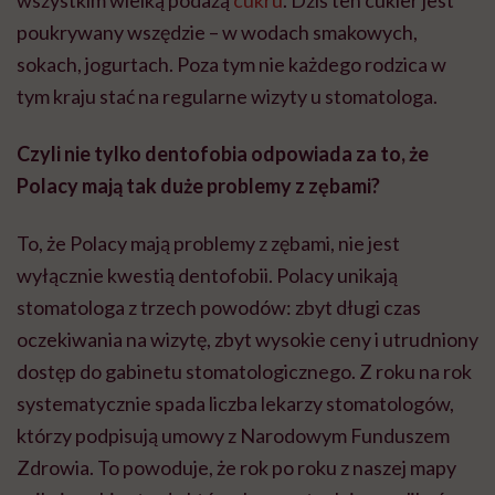
wszystkim wielką podażą
cukru
. Dziś ten cukier jest
poukrywany wszędzie – w wodach smakowych,
sokach, jogurtach. Poza tym nie każdego rodzica w
tym kraju stać na regularne wizyty u stomatologa.
Czyli nie tylko
dentofobia
odpowiada za to, że
Polacy mają tak duże problemy z zębami?
To, że Polacy mają problemy z zębami, nie jest
wyłącznie kwestią
dentofobii
. Polacy unikają
stomatologa z trzech powodów: zbyt długi czas
oczekiwania na wizytę, zbyt wysokie ceny i utrudniony
dostęp do gabinetu stomatologicznego. Z roku na rok
systematycznie spada liczba lekarzy stomatologów,
którzy podpisują umowy z Narodowym Funduszem
Zdrowia. To powoduje, że rok po roku z naszej mapy