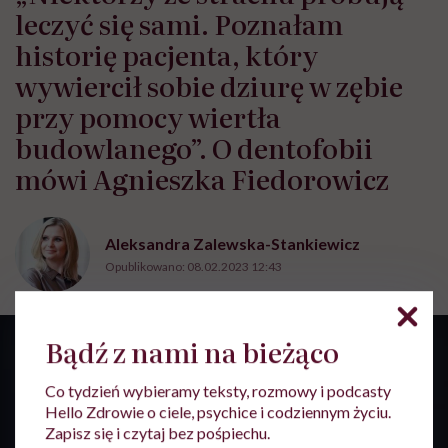
leczyć się sami. Poznałam
historię pacjenta, który
wywiercił sobie dziurę w zębie
przy pomocy wiertła
budowlanego”. O dentofobii
mówi Agnieszka Fiedorowicz
Aleksandra Zalewska-Stankiewicz
Opublikowano:
08.02.2023 12:43
Bądź z nami na bieżąco
Co tydzień wybieramy teksty, rozmowy i podcasty
Hello Zdrowie o ciele, psychice i codziennym życiu.
Zapisz się i czytaj bez pośpiechu.