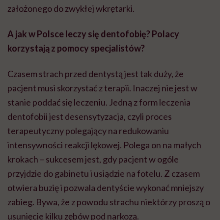
założonego do zwykłej wkrętarki.
A jak w Polsce leczy się
dentofobię
? Polacy
korzystają z pomocy specjalistów?
Czasem strach przed dentystą jest tak duży, że
pacjent musi skorzystać z terapii. Inaczej nie jest w
stanie poddać się leczeniu. Jedną z form leczenia
dentofobii
jest
desensytyzacja
, czyli proces
terapeutyczny polegający na redukowaniu
intensywności reakcji lękowej. Polega on na małych
krokach – sukcesem jest, gdy pacjent w ogóle
przyjdzie do gabinetu i usiądzie na fotelu. Z czasem
otwiera buzię i pozwala dentyście wykonać mniejszy
zabieg. Bywa, że z powodu strachu niektórzy proszą o
usunięcie kilku zębów pod narkozą.