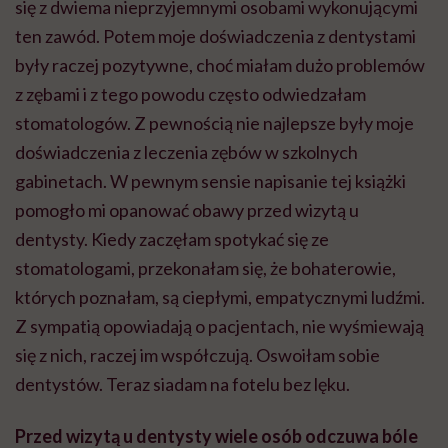
się z dwiema nieprzyjemnymi osobami wykonującymi
ten zawód. Potem moje doświadczenia z dentystami
były raczej pozytywne, choć miałam dużo problemów
z zębami i z tego powodu często odwiedzałam
stomatologów. Z pewnością nie najlepsze były moje
doświadczenia z leczenia zębów w szkolnych
gabinetach. W pewnym sensie napisanie tej książki
pomogło mi opanować obawy przed wizytą u
dentysty. Kiedy
zaczęłam spotykać się ze
stomatologami, przekonałam się,
że bohaterowie,
których poznałam, są ciepłymi, empatycznymi ludźmi.
Z sympatią opowiadają o pacjentach, nie wyśmiewają
się z nich, raczej im współczują. Oswoiłam sobie
dentystów. Teraz siadam na fotelu bez lęku.
Przed wizytą u dentysty wiele osób odczuwa bóle