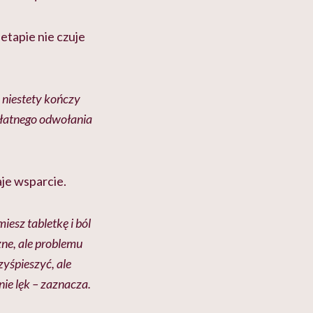
tapie nie czuje
o niestety kończy
płatnego odwołania
je wsparcie.
miesz tabletkę i ból
zne, ale problemu
rzyśpieszyć, ale
nie lęk – zaznacza.