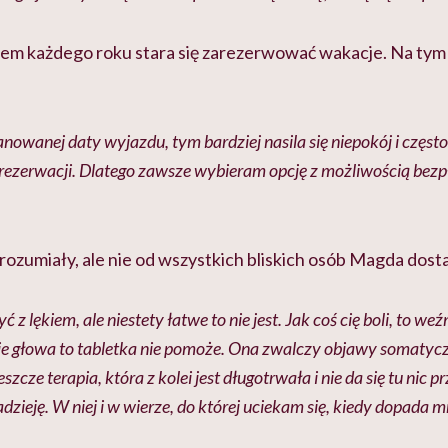
m każdego roku stara się zarezerwować wakacje. Na tym e
lanowanej daty wyjazdu, tym bardziej nasila się niepokój i częst
 rezerwacji. Dlatego zawsze wybieram opcję z możliwością bez
ozumiały, ale nie od wszystkich bliskich osób Magda dosta
 z lękiem, ale niestety łatwe to nie jest. Jak coś cię boli, to weź
uje głowa to tabletka nie pomoże. Ona zwalczy objawy somatyc
eszcze terapia, która z kolei jest długotrwała i nie da się tu nic p
zieję. W niej i w wierze, do której uciekam się, kiedy dopada m