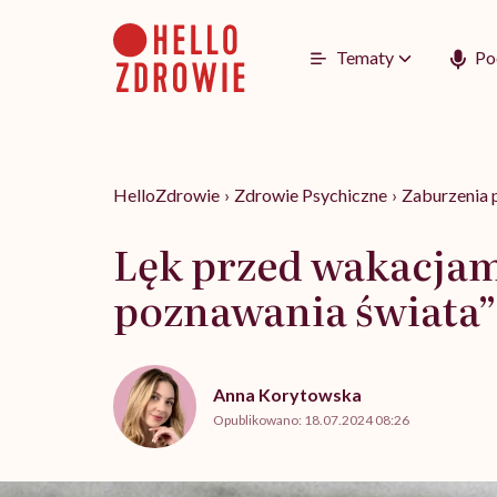
Go
to
content
Tematy
Po
HelloZdrowie
›
Zdrowie Psychiczne
›
Zaburzenia 
Lęk przed wakacjam
poznawania świata”
Anna Korytowska
Opublikowano:
18.07.2024 08:26