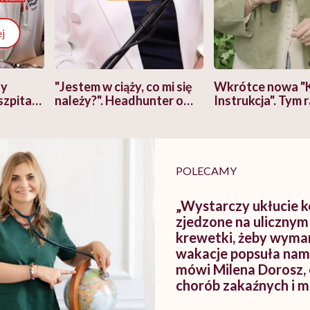
j
zy
"Jestem w ciąży, co mi się
Wkrótce nowa "
szpitalu
należy?". Headhunter o
Instrukcja". Tym 
szkadzać
zmianie pokoleniowej u
atakach paniki. Z
tylko
kobiet w ciąży na rynku
warsztat pacjen
braźni"
pracy
ekspercki
POLECAMY
„Wystarczy ukłucie k
zjedzone na ulicznym
krewetki, żeby wyma
wakacje popsuła nam
mówi Milena Dorosz,
chorób zakaźnych i 
podróży