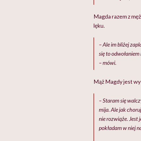
Magda razem z męże
lęku.
– Ale im bliżej zap
się to odwołaniem
– mówi.
Mąż Magdy jest wyr
– Staram się walczyć
mija. Ale jak chor
nie rozwiąże. Jest j
pokładam w niej nad