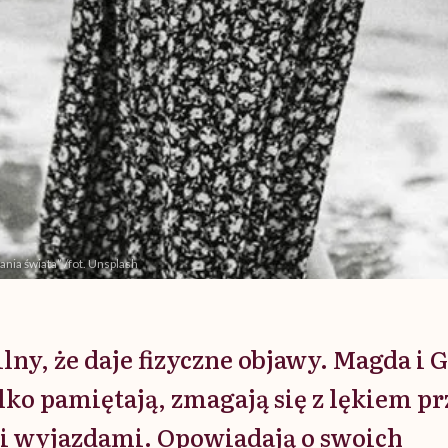
nia świata” /fot. Unsplash
silny, że daje fizyczne objawy. Magda i 
lko pamiętają, zmagają się z lękiem p
 wyjazdami. Opowiadają o swoich