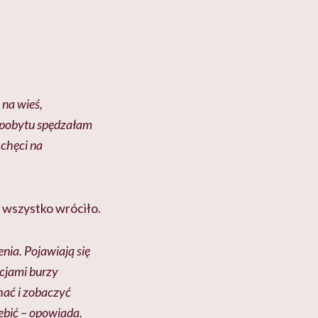
 na wieś,
i pobytu spędzałam
 chęci na
u wszystko wróciło.
enia. Pojawiają się
cjami burzy
hać i zobaczyć
zebić – opowiada.