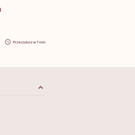
h
Przeczytasz w 7 min