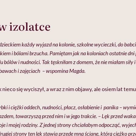
w izolatce
dzieckiem każdy wyjazd na kolonie, szkolne wycieczki, do babci
kiem i bólami brzucha. Pamiętam jak na koloniach ostatnie dn
u bólów i nudności. Tak tęskniłam z domem, że nie miałam siły i
bawach i zajęciach – wspomina Magda.
 nieco się wyciszył, a wraz z nim objawy, ale osiem lat tem
bki i ciężki oddech, nudności, płacz, osłabienie i panika – wymi
zdem, towarzyszą przed nim i w jego trakcie. – Lęk przed waka
e i mojej rodziny. Z jednej strony chciałabym odpocząć, wyjec
rugiej strony ten lęk stawia przede mną ścianę, którą ciężko pr