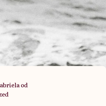
Gabriela od
rzed