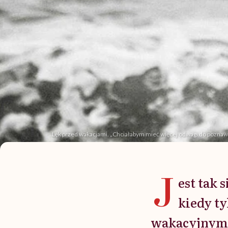
Lęk przed wakacjami. „Chciałabym mieć więcej odwagi do poznawa
J
est tak 
kiedy ty
wakacyjnymi