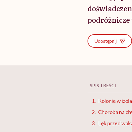
doświadczeni
podróżnicze
Udostępnij
SPIS TREŚCI
Kolonie w izol
Choroba na ch
Lęk przed wak