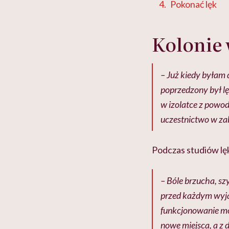
Pokonać lęk
Kolonie 
– Już kiedy byłam 
poprzedzony był lę
w izolatce z powod
uczestnictwo w za
Podczas studiów lęk
– Bóle brzucha, szy
przed każdym wyja
funkcjonowanie moj
nowe miejsca, a z d