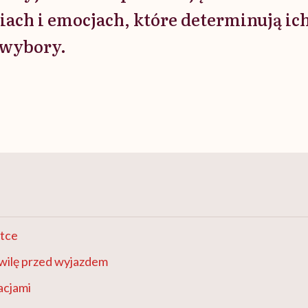
ach i emocjach, które determinują ic
 wybory.
atce
wilę przed wyjazdem
acjami