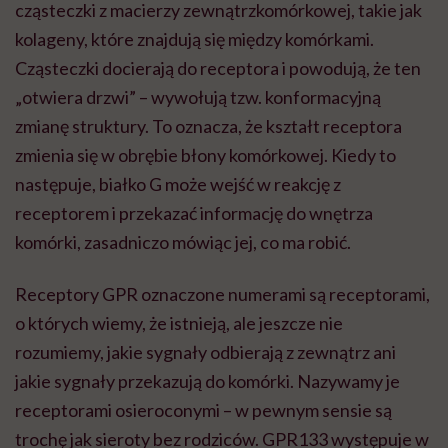
cząsteczki z macierzy zewnątrzkomórkowej, takie jak
kolageny, które znajdują się między komórkami.
Cząsteczki docierają do receptora i powodują, że ten
„otwiera drzwi” – wywołują tzw. konformacyjną
zmianę struktury. To oznacza, że kształt receptora
zmienia się w obrębie błony komórkowej. Kiedy to
następuje, białko G może wejść w reakcję z
receptorem i przekazać informację do wnętrza
komórki, zasadniczo mówiąc jej, co ma robić.
Receptory GPR oznaczone numerami są receptorami,
o których wiemy, że istnieją, ale jeszcze nie
rozumiemy, jakie sygnały odbierają z zewnątrz ani
jakie sygnały przekazują do komórki. Nazywamy je
receptorami osieroconymi – w pewnym sensie są
trochę jak sieroty bez rodziców. GPR133 występuje w