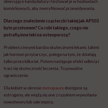
obiecujące kandydatury i testował je w hodowlach
komórkowych, aby zweryfikować przewidywania.
Dlaczego znalezienie cząsteczki takiej jak AP503
było przełomem? Co robi takiego, czego nie
potrafią inne leki na osteoporozę?
Problem z innymi bardzo skutecznymi lekami, takimi
jak hormon przytarczyc, polega na tym, że działają
tylko przez kilka lat. Potem następuje efekt odbicia i
traci się skuteczność leczenia. To poważne
ograniczenie.
Dla kobiet w okresie
menopauzy
dostępne są
estrogeny, ale wiążą się one z ryzykiem wywołania
nowotworu lub zakrzepicy.