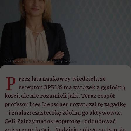
Prof. Ines Liebscher / Fot. Archiwum prywatne
P
rzez lata naukowcy wiedzieli, że
receptor GPR133 ma związek z gęstością
kości, ale nie rozumieli jaki. Teraz zespół
profesor Ines Liebscher rozwiązał tę zagadkę
– i znalazł cząsteczkę zdolną go aktywować.
Cel? Zatrzymać osteoporozę i odbudować
zniszczone kości. „Nadzieja polega na tym, że