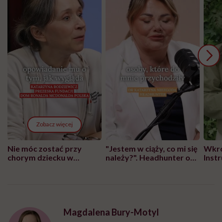
Zobacz więcej
Nie móc zostać przy
"Jestem w ciąży, co mi się
Wkró
chorym dziecku w
należy?". Headhunter o
Inst
szpitalu to tortura.
zmianie pokoleniowej u
atak
"Przeszkadzać w tym
kobiet w ciąży na rynku
wars
może chyba tylko
pracy
eksp
głupota i brak
wyobraźni"
Magdalena Bury-Motyl