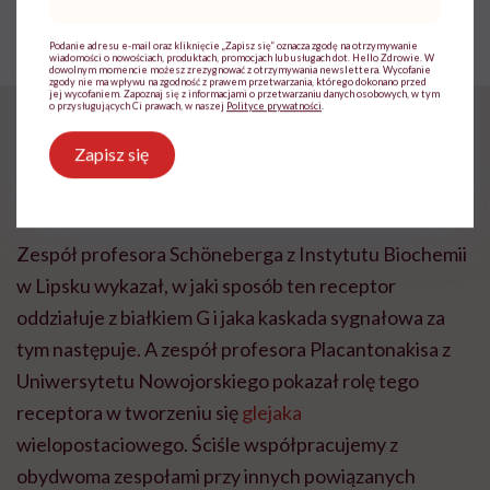
mail
*
Szewczyk podpowiada, co zrobić,
by uniknąć osteoporozy
Podanie adresu e-mail oraz kliknięcie „Zapisz się” oznacza zgodę na otrzymywanie
wiadomości o nowościach, produktach, promocjach lub usługach dot. Hello Zdrowie. W
dowolnym momencie możesz zrezygnować z otrzymywania newslettera. Wycofanie
zgody nie ma wpływu na zgodność z prawem przetwarzania, którego dokonano przed
jej wycofaniem. Zapoznaj się z informacjami o przetwarzaniu danych osobowych, w tym
o przysługujących Ci prawach, w naszej
Polityce prywatności
.
Receptor GPR133 był już znany nauce. Co
Zapisz się
konkretnie odkrył pani zespół na jego temat, czego
wcześniej nie wiedzieliśmy?
Zespół profesora Schöneberga z Instytutu Biochemii
w Lipsku wykazał, w jaki sposób ten receptor
oddziałuje z białkiem G i jaka kaskada sygnałowa za
tym następuje. A zespół profesora Placantonakisa z
Uniwersytetu Nowojorskiego pokazał rolę tego
receptora w tworzeniu się
glejaka
wielopostaciowego. Ściśle współpracujemy z
obydwoma zespołami przy innych powiązanych