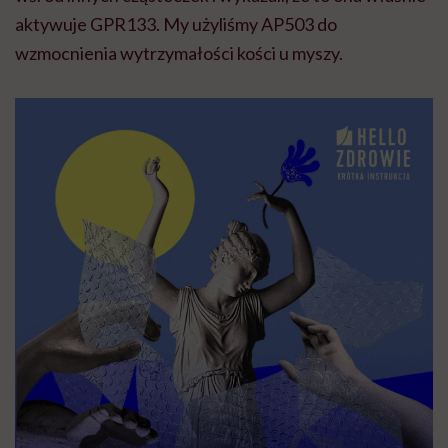
aktywuje GPR133. My użyliśmy AP503 do
wzmocnienia wytrzymałości kości u myszy.