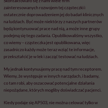
Skontaktowało się z nami wiele firm
zainteresowanych rozwojem tej cząsteczki i
ostatecznie doprowadzeniem jej do badań klinicznych
na ludziach. Być może niektórzy z naszych partnerów
będą kontynuować prace nad nią, a może inne grupy
podejmą się tego zadania. Opublikowaliśmy wszystko,
co wiemy – cząsteczka jest opublikowana, więc
zasadniczo każdy może teraz wziąć te informacje,
przekształcić je w lek i zacząć testować na ludziach.
My jednak kontynuujemy pracę nad tym receptorem.
Wiemy, że występuje w innych narządach, i badamy,
co tam robi, aby oszacować potencjalne działania
niepożądane, których mogliby doświadczać pacjenci.
Kiedy podaje się AP503, nie można celować tylko w