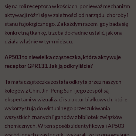
się na roli receptora w kościach, ponieważ mechanizm
aktywacji różni się w zależności od narządu, choroby i
stanu fizjologicznego. Za każdym razem, gdy bada się
konkretną tkankę, trzeba dokładnie ustalić, jak ona
działa właśnie w tym miejscu.
AP503 to niewielka cząsteczka, która aktywuje
receptor GPR133. Jak ją odkryliście?
Ta mała cząsteczka została odkryta przez naszych
kolegów z Chin. Jin-Peng Sun i jego zespół są
ekspertami w wizualizacji struktur białkowych, które
wykorzystują do wirtualnego przeszukiwania
wszystkich znanych ligandów z bibliotek związków
chemicznych. W ten sposób zidentyfikowali AP503
wśród innych cząsteczek i wykazali, że to ona właśnie