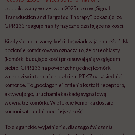
opublikowany w czerwcu 2025 roku w „Signal
Transduction and Targeted Therapy”, pokazuje, że
GPR133 reaguje na siły fizyczne działające na kości.
Kiedy się poruszamy, kości doświadczają naprężeń. Na
poziomie komórkowym oznacza to, że osteoblasty
(komórki budujące kość) przesuwają się względem
siebie. GPR133 na powierzchni jednej komórki
wchodzi w interakcję z białkiem PTK7 na sąsiedniej
komórce. To „pociąganie” zmienia kształt receptora,
aktywuje go, uruchamia kaskadę sygnałową
wewnątrz komórki. W efekcie komórka dostaje
komunikat: buduj mocniejszą kość.
To eleganckie wyjaśnienie, dlaczego ćwiczenia