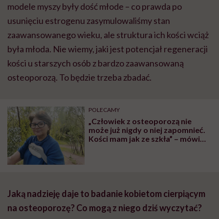
modele myszy były dość młode – co prawda po
usunięciu estrogenu zasymulowaliśmy stan
zaawansowanego wieku, ale struktura ich kości wciąż
była młoda. Nie wiemy, jaki jest potencjał regeneracji
kości u starszych osób z bardzo zaawansowaną
osteoporozą. To będzie trzeba zbadać.
POLECAMY
„Człowiek z osteoporozą nie
może już nigdy o niej zapomnieć.
Kości mam jak ze szkła” – mówi
Anna Głowacka
Jaką nadzieję daje to badanie kobietom cierpiącym
na osteoporozę? Co mogą z niego dziś wyczytać?