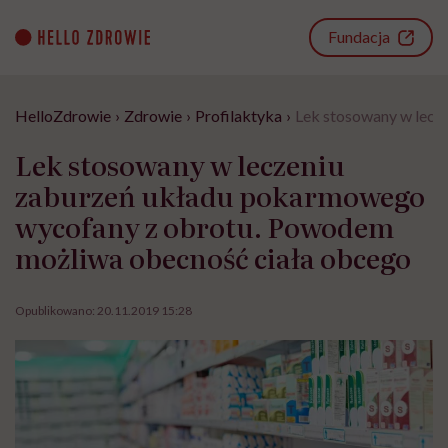
Go
to
Fundacja
content
HelloZdrowie
›
Zdrowie
›
Profilaktyka
›
Lek stosowany w lecz
Lek stosowany w leczeniu
zaburzeń układu pokarmowego
wycofany z obrotu. Powodem
możliwa obecność ciała obcego
Opublikowano:
20.11.2019 15:28