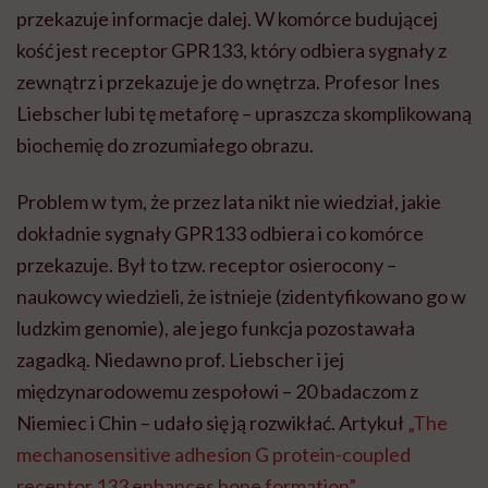
przekazuje informacje dalej. W komórce budującej
kość jest receptor GPR133, który odbiera sygnały z
zewnątrz i przekazuje je do wnętrza. Profesor Ines
Liebscher lubi tę metaforę – upraszcza skomplikowaną
biochemię do zrozumiałego obrazu.
Problem w tym, że przez lata nikt nie wiedział, jakie
dokładnie sygnały GPR133 odbiera i co komórce
przekazuje. Był to tzw. receptor osierocony –
naukowcy wiedzieli, że istnieje (zidentyfikowano go w
ludzkim genomie), ale jego funkcja pozostawała
zagadką. Niedawno prof. Liebscher i jej
międzynarodowemu zespołowi – 20 badaczom z
Niemiec i Chin – udało się ją rozwikłać. Artykuł
„The
mechanosensitive adhesion G protein-coupled
receptor 133 enhances bone formation”
,