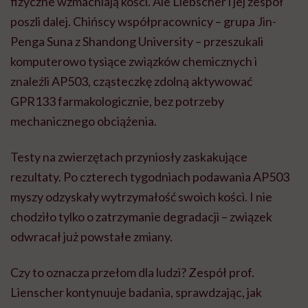
fizyczne wzmacniają kości. Ale Liebscher i jej zespół
poszli dalej. Chińscy współpracownicy – grupa Jin-
Penga Suna z Shandong University – przeszukali
komputerowo tysiące związków chemicznych i
znaleźli AP503, cząsteczkę zdolną aktywować
GPR133 farmakologicznie, bez potrzeby
mechanicznego obciążenia.
Testy na zwierzętach przyniosły zaskakujące
rezultaty. Po czterech tygodniach podawania AP503
myszy odzyskały wytrzymałość swoich kości. I nie
chodziło tylko o zatrzymanie degradacji – związek
odwracał już powstałe zmiany.
Czy to oznacza przełom dla ludzi? Zespół prof.
Lienscher kontynuuje badania, sprawdzając, jak