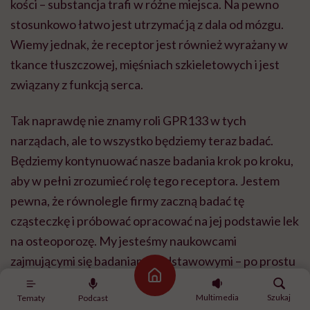
kości – substancja trafi w różne miejsca. Na pewno
stosunkowo łatwo jest utrzymać ją z dala od mózgu.
Wiemy jednak, że receptor jest również wyrażany w
tkance tłuszczowej, mięśniach szkieletowych i jest
związany z funkcją serca.
Tak naprawdę nie znamy roli GPR133 w tych
narządach, ale to wszystko będziemy teraz badać.
Będziemy kontynuować nasze badania krok po kroku,
aby w pełni zrozumieć rolę tego receptora. Jestem
pewna, że równolegle firmy zaczną badać tę
cząsteczkę i próbować opracować na jej podstawie lek
na osteoporozę. My jesteśmy naukowcami
zajmującymi się badaniami podstawowymi – po prostu
Strona główna
poszukujemy nowych odkryć.
Multimedia
Szukaj
Tematy
Podcast