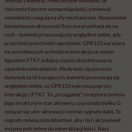
zewnątrz komórki. Powszechnie wiadomo, że
ćwiczenia fizyczne wzmacniają kości, ponieważ
osteoblasty reagują na siły mechaniczne. Na poziomie
komórkowym aktywność fizyczna przekłada się na
ruch – komórki przesuwają się względem siebie, gdy
przez kość przechodzi naprężenie. GPR133 wyrażany
na osteoblastach wchodzi w interakcję ze swoim
ligandem PTK7, kolejną cząsteczką błonową na
sąsiednim osteoblaście. Kiedy kość się porusza i
doświadcza sił ścinających, komórki przesuwają się
względem siebie, co GPR133 wykrywa poprzez
interakcję z PTK7. To „pociąganie” receptora zmienia
jego strukturę w stan aktywny, co pozwala białku G
związać się, ulec aktywacji i wysłać sygnały dalej. Te
sygnały mówią osteoblastowi, aby rósł i aktywował
enzymy potrzebne do mineralizacji kości. Nasz