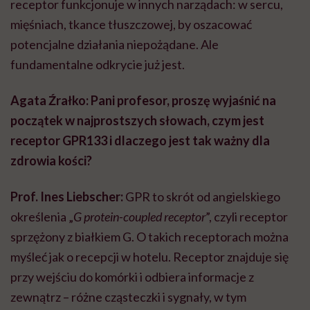
receptor funkcjonuje w innych narządach: w sercu,
mięśniach, tkance tłuszczowej, by oszacować
potencjalne działania niepożądane. Ale
fundamentalne odkrycie już jest.
Agata Źrałko: Pani profesor, proszę wyjaśnić na
początek w najprostszych słowach, czym jest
receptor GPR133 i dlaczego jest tak ważny dla
zdrowia kości?
Prof. Ines Liebscher:
GPR to skrót od angielskiego
określenia „
G protein-coupled receptor
”, czyli receptor
sprzężony z białkiem G. O takich receptorach można
myśleć jak o recepcji w hotelu. Receptor znajduje się
przy wejściu do komórki i odbiera informacje z
zewnątrz – różne cząsteczki i sygnały, w tym