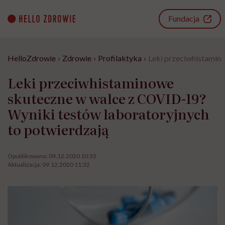
Go
to
Fundacja
content
HelloZdrowie
›
Zdrowie
›
Profilaktyka
›
Leki przeciwhistamin
Leki przeciwhistaminowe
skuteczne w walce z COVID-19?
Wyniki testów laboratoryjnych
to potwierdzają
Opublikowano:
09.12.2020 10:35
Aktualizacja:
09.12.2020 11:32