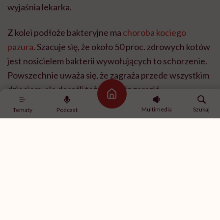
wyjaśnia lekarka.
Z kolei podłoże bakteryjne ma
choroba kociego
pazura
. Szacuje się, że około 50 proc. zdrowych kotów
jest nosicielem bakterii wywołujących to schorzenie.
Powszechnie uważa się, że zagraża przede wszystkim
dzieciom, ale dorośli też mogą się zarazić.
Strona główna
Multimedia
Szukaj
Tematy
Podcast
– Jak wskazuje nazwa, po zadrapaniu kocim pazurem
na ciele w miejscu urazu dochodzi do infekcji,
zaczerwienienia i obrzęku. Może pojawić się
wydzielina. Po jakimś czasie boleśnie powiększa się
węzeł chłonny zbierający chłonkę ze zranionej okolicy.
W nim powstaje stan zapalny, któremu towarzyszy
obrzęk i pojawienie się wydzieliny ropnej – guza, który
może sam ulec perforacji. W chorobie kociego pazura