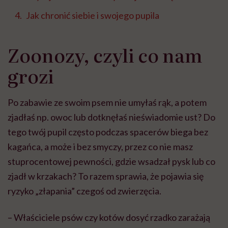
Jak chronić siebie i swojego pupila
Zoonozy, czyli co nam
grozi
Po zabawie ze swoim psem nie umyłaś rąk, a potem
zjadłaś np. owoc lub dotknęłaś nieświadomie ust? Do
tego twój pupil często podczas spacerów biega bez
kagańca, a może i bez smyczy, przez co nie masz
stuprocentowej pewności, gdzie wsadzał pysk lub co
zjadł w krzakach? To razem sprawia, że pojawia się
ryzyko „złapania” czegoś od zwierzęcia.
– Właściciele psów czy kotów dosyć rzadko zarażają