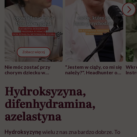
Zobacz więcej
Nie móc zostać przy
"Jestem w ciąży, co mi się
Wkró
chorym dziecku w
należy?". Headhunter o
Inst
szpitalu to tortura.
zmianie pokoleniowej u
atak
"Przeszkadzać w tym
kobiet w ciąży na rynku
wars
Hydroksyzyna,
może chyba tylko
pracy
eksp
głupota i brak
d
ifenhydramina,
wyobraźni"
azelastyna
Hydroksyzynę
wielu z nas zna bardzo dobrze. To