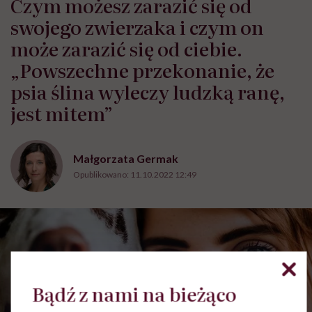
Czym możesz zarazić się od
swojego zwierzaka i czym on
może zarazić się od ciebie.
„Powszechne przekonanie, że
psia ślina wyleczy ludzką ranę,
jest mitem”
Małgorzata Germak
Opublikowano:
11.10.2022 12:49
Bądź z nami na bieżąco