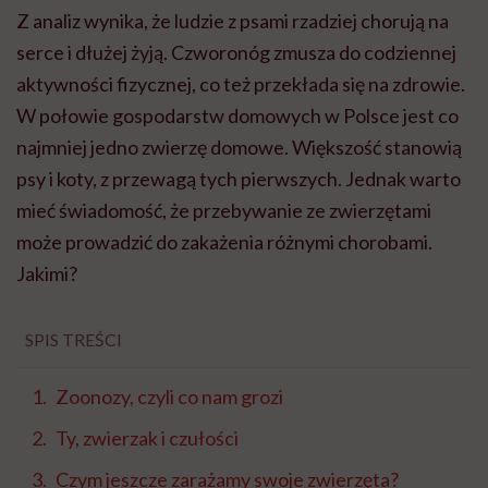
Z analiz wynika, że ludzie z psami rzadziej chorują na
serce i dłużej żyją. Czworonóg zmusza do codziennej
aktywności fizycznej, co też przekłada się na zdrowie.
W połowie gospodarstw domowych w Polsce jest co
najmniej jedno zwierzę domowe. Większość stanowią
psy i koty, z przewagą tych pierwszych. Jednak warto
mieć świadomość, że przebywanie ze zwierzętami
może prowadzić do zakażenia różnymi chorobami.
Jakimi?
SPIS TREŚCI
Zoonozy, czyli co nam grozi
Ty, zwierzak i czułości
Czym jeszcze zarażamy swoje zwierzęta?