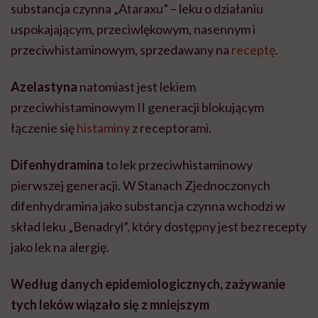
substancja czynna „Ataraxu” – leku o działaniu
uspokajającym, przeciwlękowym, nasennym i
przeciwhistaminowym, sprzedawany na
receptę
.
Azelastyna
natomiast jest lekiem
przeciwhistaminowym II generacji blokującym
łączenie się
histaminy
z receptorami.
Difenhydramina
to lek przeciwhistaminowy
pierwszej generacji. W Stanach Zjednoczonych
difenhydramina jako substancja czynna wchodzi w
skład leku „Benadryl”, który dostępny jest bez recepty
jako lek na alergię.
Według danych epidemiologicznych, zażywanie
tych leków wiązało się z mniejszym