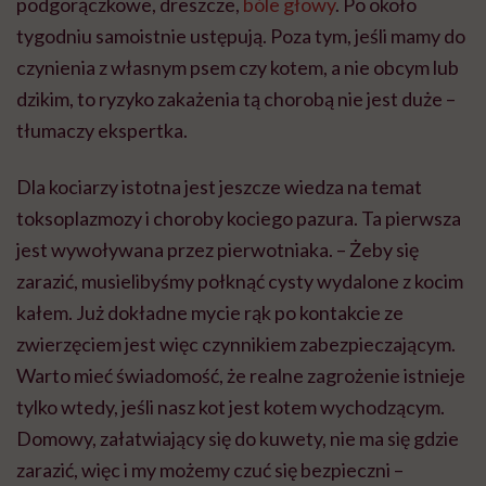
podgorączkowe, dreszcze,
bóle głowy
. Po około
tygodniu
samoistnie ustępują. Poza tym, jeśli mamy do
czynienia z własnym psem czy kotem, a nie obcym lub
dzikim, to ryzyko zakażenia tą chorobą nie jest duże –
tłumaczy ekspertka.
Dla kociarzy istotna jest jeszcze wiedza na temat
toksoplazmozy i choroby kociego pazura. Ta pierwsza
jest wywoływana przez pierwotniaka. – Żeby się
zarazić, musielibyśmy połknąć cysty wydalone z kocim
kałem. Już dokładne mycie rąk po kontakcie ze
zwierzęciem jest więc czynnikiem zabezpieczającym.
Warto mieć świadomość, że realne zagrożenie istnieje
tylko wtedy, jeśli nasz kot jest kotem wychodzącym.
Domowy, załatwiający się do kuwety, nie ma się gdzie
zarazić, więc i my możemy czuć się bezpieczni –