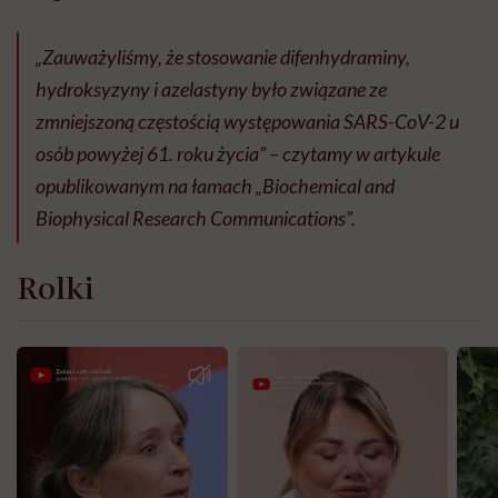
„Zauważyliśmy, że stosowanie difenhydraminy,
hydroksyzyny i azelastyny było związane ze
zmniejszoną częstością występowania SARS-CoV-2 u
osób powyżej 61. roku życia” – czytamy w artykule
opublikowanym na łamach „Biochemical and
Biophysical Research Communications”.
Rolki