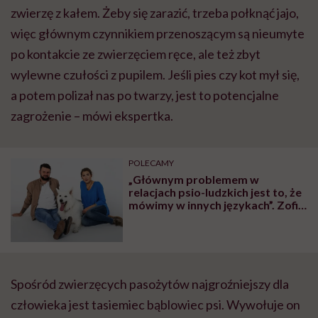
zwierzę z kałem. Żeby się zarazić, trzeba połknąć jajo,
więc głównym czynnikiem przenoszącym są nieumyte
po kontakcie ze zwierzęciem ręce, ale też zbyt
wylewne czułości z pupilem. Jeśli pies czy kot mył się,
a potem polizał nas po twarzy, jest to potencjalne
zagrożenie – mówi ekspertka.
POLECAMY
„Głównym problemem w
relacjach psio-ludzkich jest to, że
mówimy w innych językach”. Zofia
Zaniewska-Wojtków i Piotr
Wojtków, behawioryści psów,
tłumaczą nam mowę
czworonogów
Spośród zwierzęcych pasożytów najgroźniejszy dla
człowieka jest tasiemiec bąblowiec psi. Wywołuje on