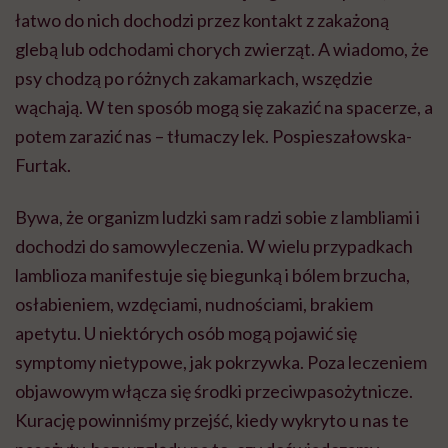
łatwo do nich dochodzi przez kontakt z zakażoną
glebą lub odchodami chorych zwierząt. A wiadomo, że
psy chodzą po różnych zakamarkach, wszędzie
wąchają. W ten sposób mogą się zakazić na spacerze, a
potem zarazić nas – tłumaczy lek. Pospieszałowska-
Furtak.
Bywa, że organizm ludzki sam radzi sobie z lambliami i
dochodzi do samowyleczenia. W wielu przypadkach
lamblioza manifestuje się biegunką i bólem brzucha,
osłabieniem, wzdęciami, nudnościami, brakiem
apetytu. U niektórych osób mogą pojawić się
symptomy nietypowe, jak pokrzywka. Poza leczeniem
objawowym włącza się środki przeciwpasożytnicze.
Kurację powinniśmy przejść, kiedy wykryto u nas te