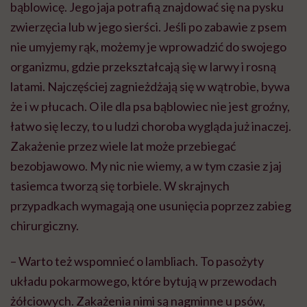
bąblowicę. Jego jaja potrafią znajdować się na pysku
zwierzęcia lub w jego sierści. Jeśli po zabawie z psem
nie umyjemy rąk, możemy je wprowadzić do swojego
organizmu, gdzie przekształcają się w larwy i rosną
latami. Najczęściej zagnieżdżają się w wątrobie, bywa
że i w płucach. O ile dla psa bąblowiec nie jest groźny,
łatwo się leczy, to u ludzi choroba wygląda już inaczej.
Zakażenie przez wiele lat może przebiegać
bezobjawowo. My nic nie wiemy, a w tym czasie z jaj
tasiemca tworzą się torbiele. W skrajnych
przypadkach wymagają one usunięcia poprzez zabieg
chirurgiczny.
– Warto też wspomnieć o lambliach. To pasożyty
układu pokarmowego, które bytują w przewodach
żółciowych. Zakażenia nimi są nagminne u psów,