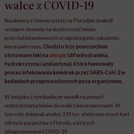
walce z COVID-19
Naukowcy z Uniwersytetu na Florydzie znaleźli
wstępne dowody na skuteczność leków
przeciwhistaminowych w zapobieganiu zakażeniu
koronawirusem.
Chodzi o trzy powszechnie
stosowane leki na
alergię
(difenhydramina,
hydroksyzyna i azelastyna), które hamowały
proces infekowania komórek przez SARS-CoV-2 w
badaniach przeprowadzonych poza organizmem.
W związku z tym badacze wpadli na pomysł
wykorzystania leków do walki z koronawirusem. W
tym celu dokonali analizy 219 tys. elektronicznych kart
zdrowia pacjentów z Florydy, u których
zdiagnozowano COVID-19.