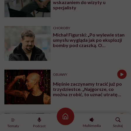
wskazaniem do wizyty u
specjalisty
CHOROBY
Michał Figurski: „Po wylewie stan
umysłu wygląda jak po eksplozji
bomby pod czaszką. O
jakiejkolwiek pracy myśli się na
samym końcu”
OBJAWY
Mięśnie zaczynamy tracić już po
trzydziestce. „Najgorsze, co
można zrobić, to uznać utratę
sprawności za nieunikniony
element starzenia”
Strona główna
BADANIA
Multimedia
Szukaj
Tematy
Podcast
Stetoskop. Jak niezręczna