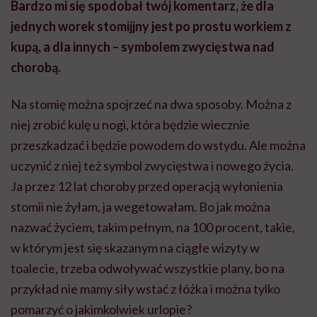
Bardzo mi się spodobał twój komentarz, że dla
jednych worek stomijjny jest po prostu workiem z
kupą, a dla innych – symbolem zwycięstwa nad
chorobą.
Na stomię można spojrzeć na dwa sposoby. Można z
niej zrobić kulę u nogi, która będzie wiecznie
przeszkadzać i będzie powodem do wstydu. Ale można
uczynić z niej też symbol zwycięstwa i nowego życia.
Ja przez 12 lat choroby przed operacją wyłonienia
stomii nie żyłam, ja wegetowałam. Bo jak można
nazwać życiem, takim pełnym, na 100 procent, takie,
w którym jest się skazanym na ciągłe wizyty w
toalecie, trzeba odwoływać wszystkie plany, bo na
przykład nie mamy siły wstać z łóżka i można tylko
pomarzyć o jakimkolwiek urlopie?