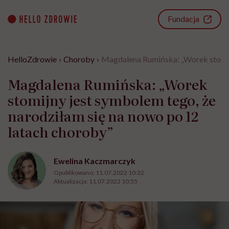
Go
to
Fundacja
content
HelloZdrowie
›
Choroby
›
Magdalena Rumińska: „Worek stomijn
Magdalena Rumińska: „Worek
stomijny jest symbolem tego, że
narodziłam się na nowo po 12
latach choroby”
Ewelina Kaczmarczyk
Opublikowano:
11.07.2022 10:32
Aktualizacja:
11.07.2022 10:55