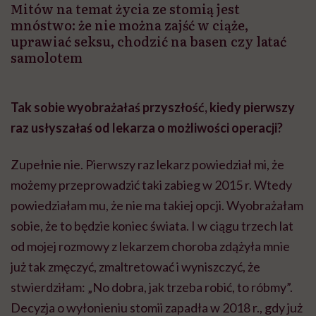
Mitów na temat życia ze stomią jest
mnóstwo: że nie można zajść w ciąże,
uprawiać seksu, chodzić na basen czy latać
samolotem
Tak sobie wyobrażałaś przyszłość, kiedy pierwszy
raz usłyszałaś od lekarza o możliwości operacji?
Zupełnie nie. Pierwszy raz lekarz powiedział mi, że
możemy przeprowadzić taki zabieg w 2015 r. Wtedy
powiedziałam mu, że nie ma takiej opcji. Wyobrażałam
sobie, że to będzie koniec świata. I w ciągu trzech lat
od mojej rozmowy z lekarzem choroba zdążyła mnie
już tak zmęczyć, zmaltretować i wyniszczyć, że
stwierdziłam: „No dobra, jak trzeba robić, to róbmy”.
Decyzja o wyłonieniu stomii zapadła w 2018 r., gdy już