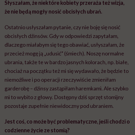
Słyszałam, że niektóre kobiety przeraża też wizja,
że nie będą mogły nosić obcisłych ubrań.
Ostatnio usłyszałam pytanie, czy nie boję się nosić
obcisłych dżinsów. Gdy w odpowiedzi zapytałam,
dlaczego miałabym się tego obawiać, usłyszałam, że
przecież mogę ją „udusić” (śmiech). Noszę normalne
ubrania, także te w bardzo jasnych kolorach, np. białe,
chociaż na początku też mi się wydawało, że będzie to
niemożliwe i po operacji rzeczywiście zmieniłam
garderobę – dżinsy zastąpiłam haremkami. Ale szybko
mi to wybito z głowy. Dostępny dziś sprzęt stomijny
pozostaje zupełnie niewidoczny pod ubraniem.
Jest coś, co może być problematyczne, jeśli chodzi o
codzienne życie ze stomią?