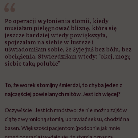
może chyba tylko
pracy
eksp
głupota i brak
wyobraźni"
Po operacji wyłonienia stomii, kiedy
musiałam pielęgnować bliznę, która się
jeszcze bardziej wtedy powiększyła,
spojrzałam na siebie w lustrze i
uświadomiłam sobie, że żyje już bez bólu, bez
obciążenia. Stwierdziłam wtedy: "okej, mogę
siebie taką polubić"
To, że worek stomijny śmierdzi, to chyba jeden z
najczęściej powielanych mitów. Jest ich więcej?
Oczywiście! Jest ich mnóstwo: że nie można zajść w
ciążę z wyłonioną stomią, uprawiać seksu, chodzić na
basen. Większości pacjentom (podobnie jak mnie
przed operacją) wydaje się, że stomia oznacza