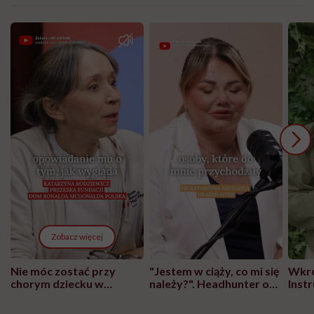
Zobacz więcej
Nie móc zostać przy
"Jestem w ciąży, co mi się
Wkró
chorym dziecku w
należy?". Headhunter o
Inst
szpitalu to tortura.
zmianie pokoleniowej u
atak
"Przeszkadzać w tym
kobiet w ciąży na rynku
wars