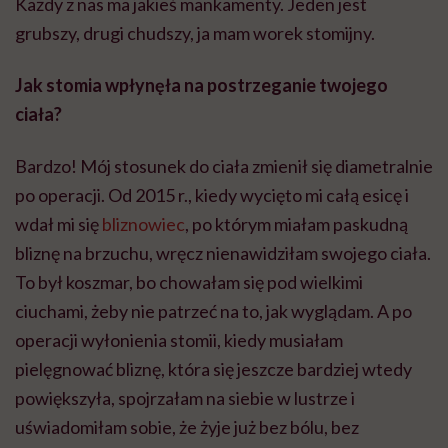
Każdy z nas ma jakieś mankamenty. Jeden jest
grubszy, drugi chudszy, ja mam worek stomijny.
Jak stomia wpłynęła na postrzeganie twojego
ciała?
Bardzo! Mój stosunek do ciała zmienił się diametralnie
po operacji. Od 2015 r., kiedy wycięto mi całą esicę i
wdał mi się
bliznowiec
, po którym miałam paskudną
bliznę na brzuchu, wręcz nienawidziłam swojego ciała.
To był koszmar, bo chowałam się pod wielkimi
ciuchami, żeby nie patrzeć na to, jak wyglądam. A po
operacji wyłonienia stomii, kiedy musiałam
pielęgnować bliznę, która się jeszcze bardziej wtedy
powiększyła, spojrzałam na siebie w lustrze i
uświadomiłam sobie, że żyje już bez bólu, bez