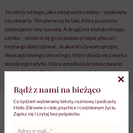
To zależy od tego, jaki rodzaj worka mamy – zamknięty
czy otwarty. Ten pierwszy to taki, który po prostu
zdejmujemy i wyrzucamy. A drugi jest wielokrotnego
użytku – otwiera się go za pomocą rzepa, płucze i
można go dalej używać. Ja akurat używam sprzętu
dwuczęściowego otwartego, który składa się z worka
stomijnego i płytki, która umożliwia przymocowanie
worka do ciała. Płytkę można wymieniać nawet co
sześć dni, a worek – co około trzy.
Bądź z nami na bieżąco
Co tydzień wybieramy teksty, rozmowy i podcasty
POLECAMY
Hello Zdrowie o ciele, psychice i codziennym życiu.
Joanna Bonecka: Traktuję stomię
jak swoją przyjaciółkę. Mówię na
Zapisz się i czytaj bez pośpiechu.
nią Jadźka
Adres
e-