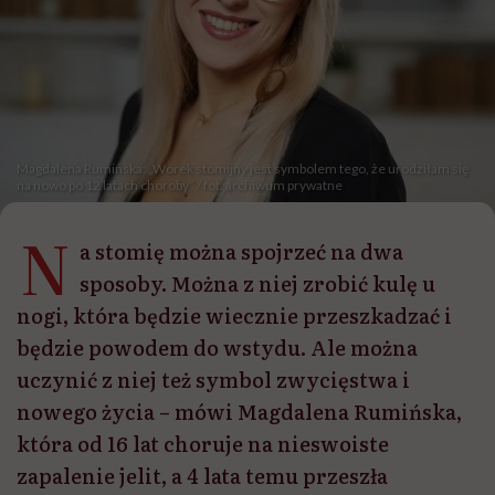
Magdalena Rumińska: „Worek stomijny jest symbolem tego, że urodziłam się
na nowo po 12 latach choroby” / fot. archiwum prywatne
N
a stomię można spojrzeć na dwa
sposoby. Można z niej zrobić kulę u
nogi, która będzie wiecznie przeszkadzać i
będzie powodem do wstydu. Ale można
uczynić z niej też symbol zwycięstwa i
nowego życia – mówi Magdalena Rumińska,
która od 16 lat choruje na nieswoiste
zapalenie jelit, a 4 lata temu przeszła