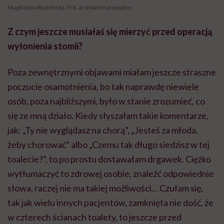
Magdalena Rumińska / fot. archiwum prywatne
Z czym jeszcze musiałaś się mierzyć przed operacją
wyłonienia stomii?
Poza zewnętrznymi objawami miałam jeszcze straszne
poczucie osamotnienia, bo tak naprawdę niewiele
osób, poza najbliższymi, było w stanie zrozumieć, co
się ze mną działo. Kiedy słyszałam takie komentarze,
jak: „Ty nie wyglądasz na chorą”, „Jesteś za młoda,
żeby chorować” albo „Czemu tak długo siedzisz w tej
toalecie?”, to po prostu dostawałam drgawek. Ciężko
wytłumaczyć to zdrowej osobie, znaleźć odpowiednie
słowa, raczej nie ma takiej możliwości… Czułam się,
tak jak wielu innych pacjentów, zamknięta nie dość, że
w czterech ścianach toalety, to jeszcze przed