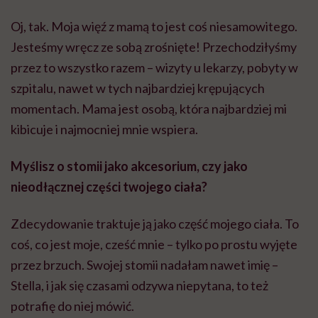
Oj, tak. Moja więź z mamą to jest coś niesamowitego.
Jesteśmy wręcz ze sobą zrośnięte! Przechodziłyśmy
przez to wszystko razem – wizyty u lekarzy, pobyty w
szpitalu, nawet w tych najbardziej krępujących
momentach. Mama jest osobą, która najbardziej mi
kibicuje i najmocniej mnie wspiera.
Myślisz o stomii jako akcesorium, czy jako
nieodłącznej części twojego ciała?
Zdecydowanie traktuje ją jako część mojego ciała. To
coś, co jest moje, cześć mnie – tylko po prostu wyjęte
przez brzuch. Swojej stomii nadałam nawet imię –
Stella, i jak się czasami odzywa niepytana, to też
potrafię do niej mówić.