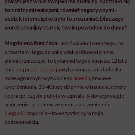
pokazujesz w nim swój worek stomijny. Spotkało się
to z różnymi reakcjami, również negatywnymi –
osób, którym ciężko było to zrozumieć. Dlaczego
worek stomijny stał się twoim powodem do dumy?
Magdalena Rumińska:
Jest świadectwem tego, co
przeszłam i tego, że cokolwiek próbowało mnie
złamać i zniszczyć, to byłam od tego silniejsza. 12 lat z
chorobą
przed operacją
wyłonienia stomii było dla
mnie ogromnym wyzwaniem:
anemia
, krwawe
wypróżnienia, 30-40 razy dziennie w toalecie, cztery
operacje, częste pobyty w szpitalu. A do tego ciągłe
zmęczenie, problemy ze snem, naprzemiennie
biegunki
i zaparcia – to wszystko było moją
codziennością.