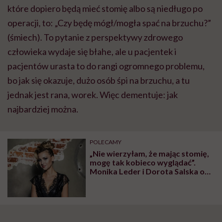
które dopiero będą mieć stomię albo są niedługo po
operacji, to: „Czy będę mógł/mogła spać na brzuchu?”
(śmiech). To pytanie z perspektywy zdrowego
człowieka wydaje się błahe, ale u pacjentek i
pacjentów urasta to do rangi ogromnego problemu,
bo jak się okazuje, dużo osób śpi na brzuchu, a tu
jednak jest rana, worek. Więc dementuje: jak
najbardziej można.
POLECAMY
„Nie wierzyłam, że mając stomię,
mogę tak kobieco wyglądać”.
Monika Leder i Dorota Salska o
niezwykłym projekcie „Zrozumieć
stomię”