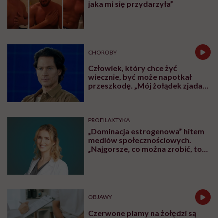
jaka mi się przydarzyła”
CHOROBY
Człowiek, który chce żyć
wiecznie, być może napotkał
przeszkodę. „Mój żołądek zjada
sam siebie”
PROFILAKTYKA
„Dominacja estrogenowa” hitem
mediów społecznościowych.
„Najgorsze, co można zrobić, to
leczyć modne hasło”
OBJAWY
Czerwone plamy na żołędzi są