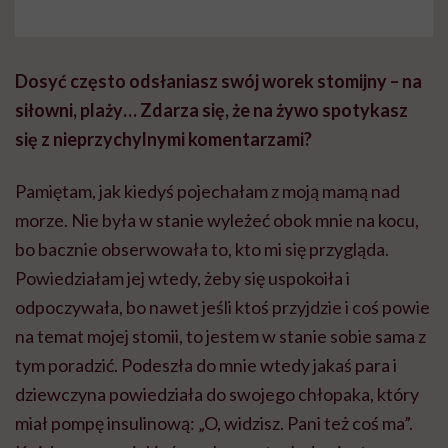
Dosyć często odsłaniasz swój worek stomijny – na
siłowni, plaży… Zdarza się, że na żywo spotykasz
się z nieprzychylnymi komentarzami?
Pamiętam, jak kiedyś pojechałam z moją mamą nad
morze. Nie była w stanie wyleżeć obok mnie na kocu,
bo bacznie obserwowała to, kto mi się przygląda.
Powiedziałam jej wtedy, żeby się uspokoiła i
odpoczywała, bo nawet jeśli ktoś przyjdzie i coś powie
na temat mojej stomii, to jestem w stanie sobie sama z
tym poradzić. Podeszła do mnie wtedy jakaś para i
dziewczyna powiedziała do swojego chłopaka, który
miał pompę insulinową: „O, widzisz. Pani też coś ma”.