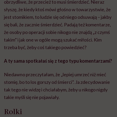
obrzydliwe, że przecież to musi śmierdzieć. Nieraz
słyszę, że kiedy ktoś mówi głośno w towarzystwie, że
jest stomikiem, to ludzie się od niego odsuwają – jakby
się bali, że zacznie śmierdzieć. Padają też komentarze,
że osoby po operacji sobie nikogo nie znajdą „z czymś
takim” i jak one w ogóle mogą szukać miłości. Kim
trzeba być, żeby coś takiego powiedzieć?
A ty sama spotkałaś się z tego typu komentarzami?
Niedawno przeczytałam, że „lepiej umrzeć niż mieć
stomię, bo to los gorszy od śmierci”. Ja zdecydowanie
tak tego nie widzę i chciałabym, żeby u nikogo nigdy
takie myśli się nie pojawiały.
Rolki