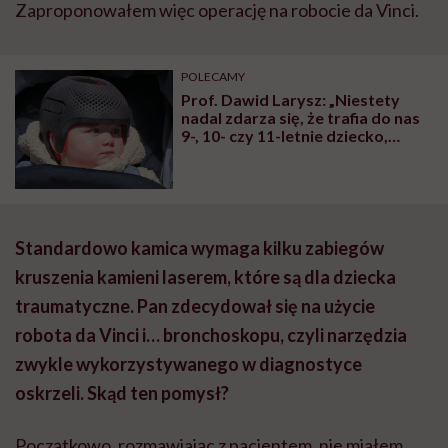
Zaproponowałem więc operację na robocie da Vinci.
POLECAMY
Prof. Dawid Larysz: „Niestety
nadal zdarza się, że trafia do nas
9-, 10- czy 11-letnie dziecko,
które ma na przykład dwa lata
odroczenia szkolnego, a dopiero
teraz ktoś zwrócił uwagę na
nieprawidłowy kształt jego
głowy”
Standardowo kamica wymaga kilku zabiegów
kruszenia kamieni laserem, które są dla dziecka
traumatyczne. Pan zdecydował się na użycie
robota da Vinci i… bronchoskopu, czyli narzędzia
zwykle wykorzystywanego w diagnostyce
oskrzeli. Skąd ten pomysł?
Początkowo, rozmawiając z pacjentem, nie miałem