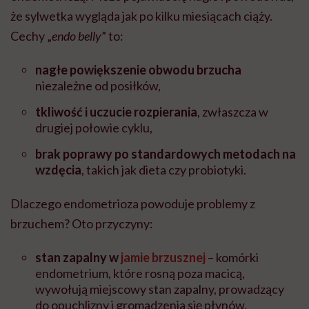
że sylwetka wygląda jak po kilku miesiącach ciąży.
Cechy „
endo belly
” to:
nagłe powiększenie obwodu brzucha
niezależne od posiłków,
tkliwość i uczucie rozpierania
, zwłaszcza w
drugiej połowie cyklu,
brak poprawy po standardowych metodach na
wzdęcia
, takich jak dieta czy probiotyki.
Dlaczego endometrioza powoduje problemy z
brzuchem? Oto przyczyny:
stan zapalny w
jamie brzusznej
– komórki
endometrium, które rosną poza macicą,
wywołują miejscowy stan zapalny, prowadzący
do opuchlizny i gromadzenia się płynów,