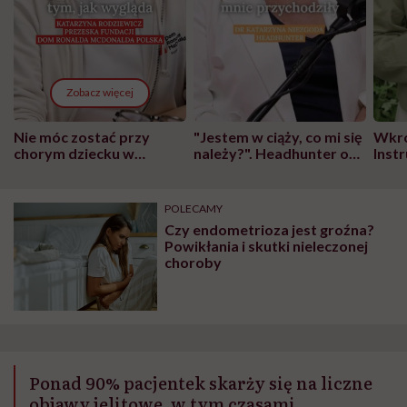
Zobacz więcej
Nie móc zostać przy
"Jestem w ciąży, co mi się
Wkró
chorym dziecku w
należy?". Headhunter o
Inst
szpitalu to tortura.
zmianie pokoleniowej u
atak
"Przeszkadzać w tym
kobiet w ciąży na rynku
wars
może chyba tylko
pracy
eksp
POLECAMY
głupota i brak
Czy endometrioza jest groźna?
wyobraźni"
Powikłania i skutki nieleczonej
choroby
Ponad 90% pacjentek skarży się na liczne
objawy jelitowe, w tym czasami