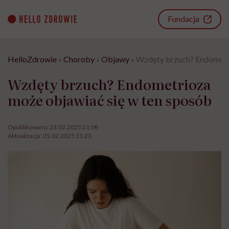
Go
to
Fundacja
content
HelloZdrowie
›
Choroby
›
Objawy
›
Wzdęty brzuch? Endometri
Wzdęty brzuch? Endometrioza
może objawiać się w ten sposób
Opublikowano:
23.02.2025 21:08
Aktualizacja:
25.02.2025 21:23