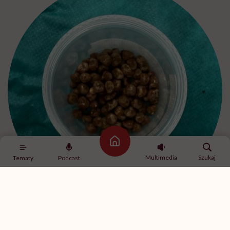
Strona główna
Multimedia
Szukaj
Tematy
Podcast
Lekarzom udało się usunąć 89 z 91 kamieni z nerki 16-latka. Pozostałe 2
planują usunąć niebawem / fot. archiwum prywatne