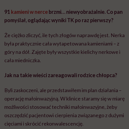
91
kamieni w nerce
brzmi… niewyobrażalnie. Co pan
pomyślał, oglądając wyniki TK po raz pierwszy?
Że ciężko zliczyć, ile tych złogów naprawdę jest. Nerka
była praktycznie cała wytapetowana kamieniami – z
góry na dół. Zajęte były wszystkie kielichy nerkowe i
cała miedniczka.
Jak na takie wieści zareagowali rodzice chłopca?
Byli zaskoczeni, ale przedstawiłem im plan działania –
operację małoinwazyjną. W klinice staramy się w miarę
możliwości stosować techniki małoinwazyjne, żeby
oszczędzić pacjentowi cierpienia związanego z dużymi
cięciami i skrócić rekonwalescencję.