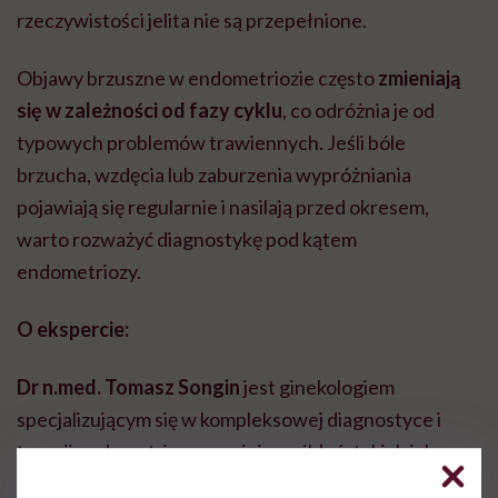
rzeczywistości jelita nie są przepełnione.
Objawy brzuszne w endometriozie często
zmieniają
się w zależności od fazy cyklu
, co odróżnia je od
typowych problemów trawiennych. Jeśli bóle
brzucha, wzdęcia lub zaburzenia wypróżniania
pojawiają się regularnie i nasilają przed okresem,
warto rozważyć diagnostykę pod kątem
endometriozy.
O ekspercie:
Dr n.med. Tomasz Songin
jest ginekologiem
specjalizującym się w kompleksowej diagnostyce i
terapii endometriozy oraz jej powikłań, takich jak
niepłodność i zespół bólowy miednicy mniejszej.