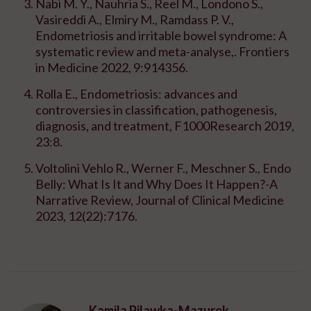
Nabi M. Y., Nauhria S., Reel M., Londono S.,
Vasireddi A., Elmiry M., Ramdass P. V.,
Endometriosis and irritable bowel syndrome: A
systematic review and meta-analyse,. Frontiers
in Medicine 2022, 9:914356.
Rolla E., Endometriosis: advances and
controversies in classification, pathogenesis,
diagnosis, and treatment, F1000Research 2019,
23:8.
Voltolini Vehlo R., Werner F., Meschner S., Endo
Belly: What Is It and Why Does It Happen?-A
Narrative Review, Journal of Clinical Medicine
2023, 12(22):7176.
Kamila Pilawka-Mazurek