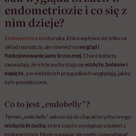
endometriozie i co się z
nim dzieje?
Endometrioza
to choroba, która wpływa nie tylko na
układ rozrodczy, ale również na
wygląd i
funkcjonowanie jamy brzusznej
. Chore kobiety
zauważają, że ich brzuchy stają się
wzdęte, bolesne i
napięte
, a w niektórych przypadkach wyglądają, jakby
były powiększone.
Co to jest „
endobelly
”?
Termin „
endo belly
” odnosi się do charakterystycznego
wzdęcia brzucha
, które często występuje u kobiet z
endometriozą. Może pojawiać się nagle i powodować,