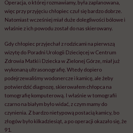
Operacja, o której rozmawiamy, była zaplanowana,
więc przy przyjęciu chłopiec czuł się bardzo dobrze.
Natomiast wcześniej miał duże dolegliwości bólowe i
właśnie z ich powodu został do nas skierowany.
Gdy chłopiec przyjechał z rodzicami na pierwszą
wizytę do Poradni Urologii Dziecięcej w Centrum
Zdrowia Matki i Dziecka w Zielonej Górze, miał już
wykonaną ultrasonografię. Wtedy dopiero
podejrzewaliśmy wodonercze i kamicę, ale żeby
potwierdzić diagnozę, skierowałem chłopca na
tomografię komputerową. I właśnie w tomografii
czarno na białym było widać, z czym mamy do
czynienia. Z bardzo nietypową postacią kamicy, bo
złogów było kilkadziesiąt, a po operacji okazało się, że
91.