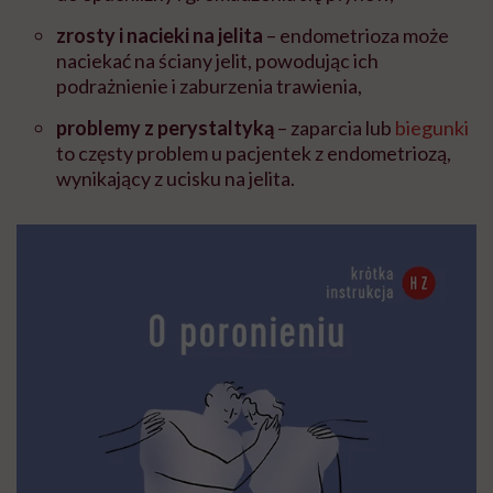
zrosty i nacieki na jelita
– endometrioza może
naciekać na ściany jelit, powodując ich
podrażnienie i zaburzenia trawienia,
problemy z perystaltyką
– zaparcia lub
biegunki
to częsty problem u pacjentek z endometriozą,
wynikający z ucisku na jelita.