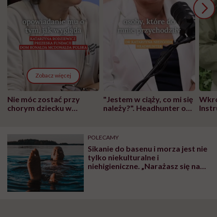
Zobacz więcej
Nie móc zostać przy
"Jestem w ciąży, co mi się
Wkró
chorym dziecku w
należy?". Headhunter o
Inst
szpitalu to tortura.
zmianie pokoleniowej u
atak
"Przeszkadzać w tym
kobiet w ciąży na rynku
wars
może chyba tylko
pracy
eksp
POLECAMY
głupota i brak
Sikanie do basenu i morza jest nie
wyobraźni"
tylko niekulturalne i
niehigieniczne. „Narażasz się na
wstępującą infekcję układu
moczowego”