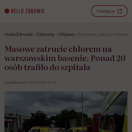
Go
to
Fundacja
content
HelloZdrowie
›
Choroby
›
Objawy
›
Masowe zatrucie chlorem n
Masowe zatrucie chlorem na
warszawskim basenie. Ponad 20
osób trafiło do szpitala
Opublikowano:
29.07.2024 12:51