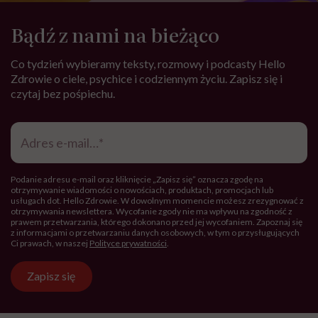
Bądź z nami na bieżąco
Co tydzień wybieramy teksty, rozmowy i podcasty Hello
Zdrowie o ciele, psychice i codziennym życiu. Zapisz się i
czytaj bez pośpiechu.
Adres
e-
mail
*
Podanie adresu e-mail oraz kliknięcie „Zapisz się” oznacza zgodę na
otrzymywanie wiadomości o nowościach, produktach, promocjach lub
usługach dot. Hello Zdrowie. W dowolnym momencie możesz zrezygnować z
otrzymywania newslettera. Wycofanie zgody nie ma wpływu na zgodność z
prawem przetwarzania, którego dokonano przed jej wycofaniem. Zapoznaj się
z informacjami o przetwarzaniu danych osobowych, w tym o przysługujących
Ci prawach, w naszej
Polityce prywatności
.
Zapisz się