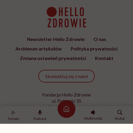
Newsletter Hello Zdrowie
O nas
Archiwum artykułów
Polityka prywatności
Zmiana ustawień prywatności
Kontakt
Skontaktuj się z nami
Fundacja Hello Zdrowie
ul. Poleczki 35
02-822 Warszawa
Strona główna
NIP 9512613236
Multimedia
Szukaj
Tematy
Podcast
Kontakt z redakcją
redakcja@hellozdrowie.pl