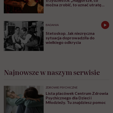
trzydziestce. „Najgorsze, co
można zrobić, to uznać utratę
sprawności za nieunikniony
element starzenia”
BADANIA
Stetoskop. Jak niezręczna
sytuacja doprowadziła do
wielkiego odkrycia
Najnowsze w naszym serwisie
ZDROWIE PSYCHICZNE
Lista placówek Centrum Zdrowia
Psychicznego dla Dzieci i
Młodzieży. Tu znajdziesz pomoc