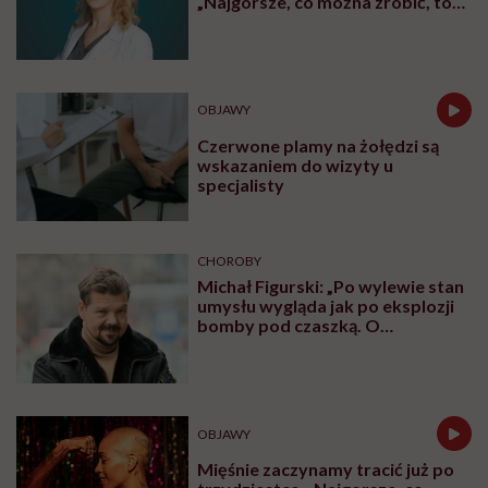
„Najgorsze, co można zrobić, to
leczyć modne hasło”
OBJAWY
Czerwone plamy na żołędzi są
wskazaniem do wizyty u
specjalisty
CHOROBY
Michał Figurski: „Po wylewie stan
umysłu wygląda jak po eksplozji
bomby pod czaszką. O
jakiejkolwiek pracy myśli się na
samym końcu”
OBJAWY
Mięśnie zaczynamy tracić już po