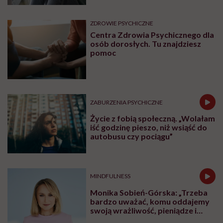
ZDROWIE PSYCHICZNE
Centra Zdrowia Psychicznego dla
osób dorosłych. Tu znajdziesz
pomoc
ZABURZENIA PSYCHICZNE
Życie z fobią społeczną. „Wolałam
iść godzinę pieszo, niż wsiąść do
autobusu czy pociągu”
MINDFULNESS
Monika Sobień-Górska: „Trzeba
bardzo uważać, komu oddajemy
swoją wrażliwość, pieniądze i
zaufanie”