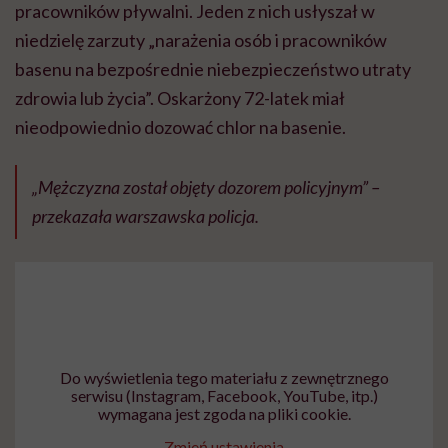
pracowników pływalni. Jeden z nich usłyszał w
niedzielę zarzuty „narażenia osób i pracowników
basenu na bezpośrednie niebezpieczeństwo utraty
zdrowia lub życia”. Oskarżony 72-latek miał
nieodpowiednio dozować chlor na basenie.
„Mężczyzna został objęty dozorem policyjnym” –
przekazała warszawska policja.
Do wyświetlenia tego materiału z zewnętrznego
serwisu (Instagram, Facebook, YouTube, itp.)
wymagana jest zgoda na pliki cookie.
Zmień ustawienia