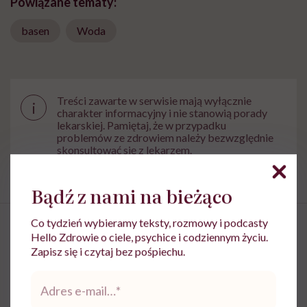
Powiązane tematy:
basen
Woda
Treści zawarte w serwisie mają wyłącznie
i
charakter informacyjny i nie stanowią porady
lekarskiej. Pamiętaj, że w przypadku
problemów ze zdrowiem należy bezwzględnie
skonsultować się z lekarzem.
Bądź z nami na bieżąco
Co tydzień wybieramy teksty, rozmowy i podcasty
Hello Zdrowie o ciele, psychice i codziennym życiu.
Zapisz się i czytaj bez pośpiechu.
Beata Radziszewska-Skorupa:
Adres
„Ludzie pływają tzw. żabką
e-
mail
*