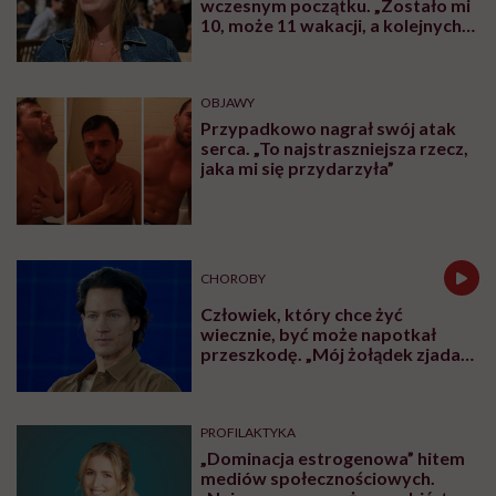
wczesnym początku. „Zostało mi
10, może 11 wakacji, a kolejnych
nie będę już świadoma”
OBJAWY
Przypadkowo nagrał swój atak
serca. „To najstraszniejsza rzecz,
jaka mi się przydarzyła”
CHOROBY
Człowiek, który chce żyć
wiecznie, być może napotkał
przeszkodę. „Mój żołądek zjada
sam siebie”
PROFILAKTYKA
„Dominacja estrogenowa” hitem
mediów społecznościowych.