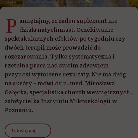
„Suplement to nie jest 'gorszy lek'”/fot. Getty Images
P
amiętajmy, że żaden suplement nie
działa natychmiast. Oczekiwanie
spektakularnych efektów po tygodniu czy
dwóch terapii może prowadzić do
rozczarowania. Tylko systematyczna i
rzetelna praca nad swoim zdrowiem
przynosi wymierne rezultaty. Nie ma dróg
na skróty – mówi dr n. med. Mirosława
Gałęcka, specjalistka chorób wewnętrznych,
założycielka Instytutu Mikroekologii w
Poznaniu.
Udostępnij