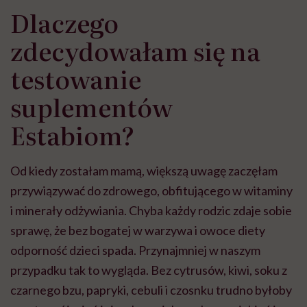
"Przeszkadzać w tym
kobiet w ciąży na rynku
wars
Dlaczego
może chyba tylko
pracy
eksp
głupota i brak
zdecydowałam się na
wyobraźni"
testowanie
suplementów
Estabiom?
Od kiedy zostałam mamą, większą uwagę zaczęłam
przywiązywać do zdrowego, obfitującego w witaminy
i minerały odżywiania. Chyba każdy rodzic zdaje sobie
sprawę, że bez bogatej w warzywa i owoce diety
odporność dzieci spada. Przynajmniej w naszym
przypadku tak to wygląda. Bez cytrusów, kiwi, soku z
czarnego bzu, papryki, cebuli i czosnku trudno byłoby