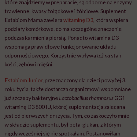
które znajdziemy w preparacie, są odporne na enzymy
trawienne, kwasy żołądkowe i żółciowe. Suplement
Estabiom Mama zawiera
witaminę D3
, która wspiera
podziały komórkowe, co ma szczególne znaczenie
podczas karmienia piersią. Ponadto witamina D3
wspomaga prawidłowe funkcjonowanie układu
odpornościowego. Korzystnie wpływa
też
na
stan
kości, zębów i mięśni.
Estabiom Junior
, przeznaczony dla dzieci powyżej 3.
roku życia, także dostarcza organizmowi wspomniane
już szczepy bakteryjne
Lactobacillus rhamnosus
GG i
witaminę D3 800 IU, której suplementacja zalecana
jest od pierwszych dni życia. Tym, co zaskoczyło mnie
w składzie suplementu, był beta-glukan, z którym
nigdy wcześniej się nie spotkałam. Postanowiłam