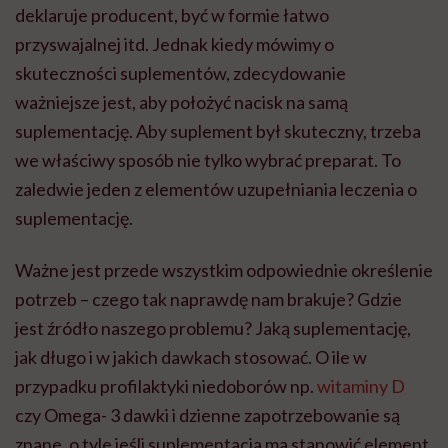
deklaruje producent, być w formie łatwo
przyswajalnej itd. Jednak kiedy mówimy o
skuteczności suplementów, zdecydowanie
ważniejsze jest, aby położyć nacisk na samą
suplementację. Aby suplement był skuteczny, trzeba
we właściwy sposób nie tylko wybrać preparat. To
zaledwie jeden z elementów uzupełniania leczenia o
suplementację.
Ważne jest przede wszystkim odpowiednie określenie
potrzeb – czego tak naprawdę nam brakuje? Gdzie
jest źródło naszego problemu? Jaką suplementację,
jak długo i w jakich dawkach stosować. O ile w
przypadku profilaktyki niedoborów np.
witaminy D
czy Omega- 3 dawki i dzienne zapotrzebowanie są
znane, o tyle jeśli suplementacja ma stanowić element