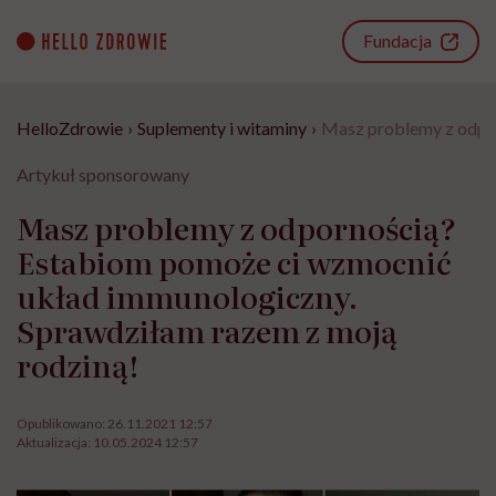
Go
to
Fundacja
content
HelloZdrowie
›
Suplementy i witaminy
›
Masz problemy z odpor
Artykuł sponsorowany
Masz problemy z odpornością?
Estabiom pomoże ci wzmocnić
układ immunologiczny.
Sprawdziłam razem z moją
rodziną!
Opublikowano:
26.11.2021 12:57
Aktualizacja:
10.05.2024 12:57