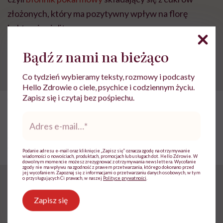
złożonych, który ma pozytywny wpływ na florę
bakteryjną jelit.
Bądź z nami na bieżąco
Zanim do naszych drzwi zapukał kurier, wiedziałam o
suplementach, które ma dostarczyć, już wszystko.
Co tydzień wybieramy teksty, rozmowy i podcasty
Hello Zdrowie o ciele, psychice i codziennym życiu.
Zapisz się i czytaj bez pośpiechu.
POLECAMY
Przeziębiłaś się? Dodaj te
Adres
składniki do codziennej diety
e-
mail
*
Podanie adresu e-mail oraz kliknięcie „Zapisz się” oznacza zgodę na otrzymywanie
wiadomości o nowościach, produktach, promocjach lub usługach dot. Hello Zdrowie. W
dowolnym momencie możesz zrezygnować z otrzymywania newslettera. Wycofanie
zgody nie ma wpływu na zgodność z prawem przetwarzania, którego dokonano przed
jej wycofaniem. Zapoznaj się z informacjami o przetwarzaniu danych osobowych, w tym
o przysługujących Ci prawach, w naszej
Polityce prywatności
.
Miesiąc testowania
Zapisz się
preparatów Estabiom