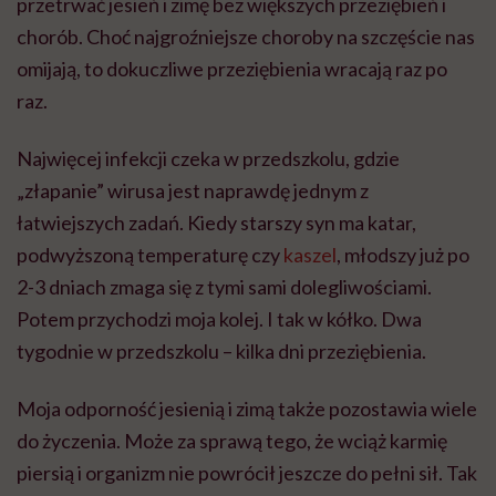
przetrwać jesień i zimę bez większych przeziębień i
chorób. Choć najgroźniejsze choroby na szczęście nas
omijają, to dokuczliwe przeziębienia wracają raz po
raz.
Najwięcej infekcji czeka w przedszkolu, gdzie
„złapanie” wirusa jest naprawdę jednym z
łatwiejszych zadań. Kiedy starszy syn ma katar,
podwyższoną temperaturę czy
kaszel
, młodszy już po
2-3 dniach zmaga się z tymi sami dolegliwościami.
Potem przychodzi moja kolej. I tak w kółko. Dwa
tygodnie w przedszkolu – kilka dni przeziębienia.
Moja odporność jesienią i zimą także pozostawia wiele
do życzenia. Może za sprawą tego, że wciąż karmię
piersią i organizm nie powrócił jeszcze do pełni sił. Tak