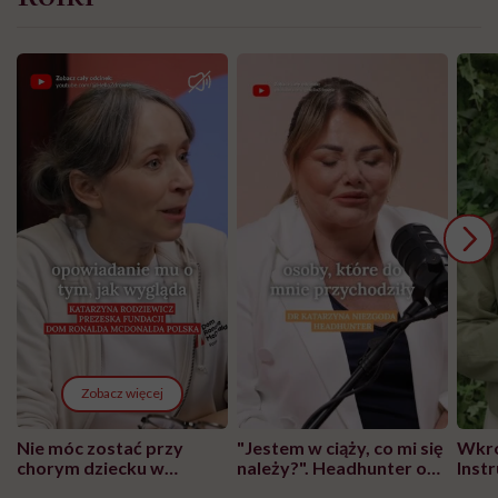
Zobacz więcej
Nie móc zostać przy
"Jestem w ciąży, co mi się
Wkró
chorym dziecku w
należy?". Headhunter o
Inst
szpitalu to tortura.
zmianie pokoleniowej u
atak