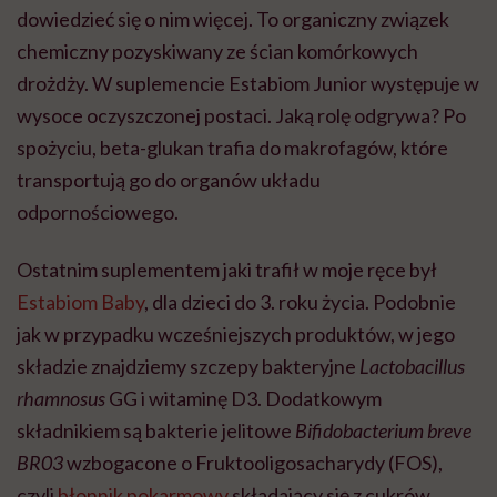
dowiedzieć się o nim więcej. To organiczny związek
chemiczny pozyskiwany ze ścian komórkowych
drożdży. W suplemencie Estabiom Junior występuje w
wysoce oczyszczonej postaci. Jaką rolę odgrywa? Po
spożyciu, beta-glukan trafia do makrofagów, które
transportują go do organów układu
odpornościowego.
Ostatnim suplementem jaki trafił w moje ręce był
Estabiom Baby
, dla dzieci do 3. roku życia. Podobnie
jak w przypadku wcześniejszych produktów, w jego
składzie znajdziemy szczepy bakteryjne
Lactobacillus
rhamnosus
GG i witaminę D3. Dodatkowym
składnikiem są bakterie jelitowe
Bifidobacterium breve
BR03
wzbogacone o Fruktooligosacharydy (FOS),
czyli
błonnik pokarmowy
składający się z cukrów