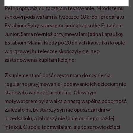
Pełna optymizmu zaczęłam testowanie. Młodszemu
synkowi podawałam na łyżeczce 10 kropli preparatu
Estabiom Baby, starszemu jedną kapsułkę Estabiom
Junior. Sama również przyjmowałam jedną kapsułkę
Estabiom Mama. Kiedy po 20 dniach kapsułki i krople
w brązowej buteleczce skończyły się, bez
zastanowienia kupiłam kolejne.
Z suplementami dość często mam do czynienia,
regularne przyjmowanie i podawanie ich dzieciom nie
stanowiło żadnego problemu. Głównym
motywatorem była walka o naszą wspólną odporność.
Zależało mi, by starszy syn nie opuszczał dni w
przedszkolu, a młodszy nie łapał od niego każdej
infekcji. O sobie też myślałam, ale to zdrowie dzieci