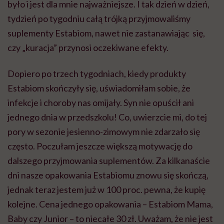
było i jest dla mnie najważniejsze. I tak dzień w dzień,
tydzień po tygodniu całą trójką przyjmowaliśmy
suplementy Estabiom, nawet nie zastanawiając się,
czy „kuracja” przynosi oczekiwane efekty.
Dopiero po trzech tygodniach, kiedy produkty
Estabiom skończyły się, uświadomiłam sobie, że
infekcje i choroby nas omijały. Syn nie opuścił ani
jednego dnia w przedszkolu! Co, uwierzcie mi, do tej
pory w sezonie jesienno-zimowym nie zdarzało się
często. Poczułam jeszcze większą motywację do
dalszego przyjmowania suplementów. Za kilkanaście
dni nasze opakowania Estabiomu znowu się skończą,
jednak teraz jestem już w 100 proc. pewna, że kupię
kolejne. Cena jednego opakowania – Estabiom Mama,
Baby czy Junior – to niecałe 30 zł. Uważam, że nie jest