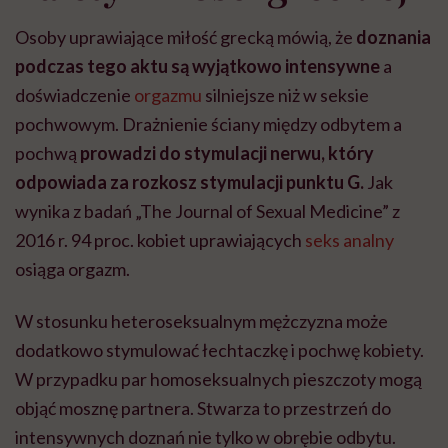
Osoby uprawiające miłość grecką mówią, że
doznania
podczas tego aktu są wyjątkowo intensywne
a
doświadczenie
orgazmu
silniejsze niż w seksie
pochwowym. Drażnienie ściany między odbytem a
pochwą
prowadzi do stymulacji nerwu, który
odpowiada za rozkosz stymulacji punktu G.
Jak
wynika z badań „The Journal of Sexual Medicine” z
2016 r. 94 proc. kobiet uprawiających
seks analny
osiąga orgazm.
W stosunku heteroseksualnym
mężczyzna może
dodatkowo stymulować łechtaczkę i pochwę kobiety
.
W przypadku par homoseksualnych pieszczoty mogą
objąć mosznę partnera. Stwarza to przestrzeń do
intensywnych doznań nie tylko w obrębie odbytu.