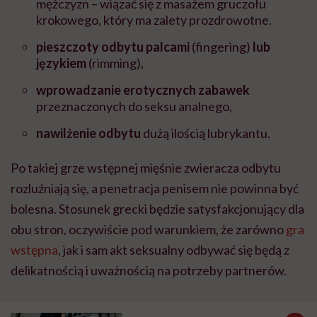
mężczyzn – wiązać się z masażem gruczołu
krokowego, który ma zalety prozdrowotne.
pieszczoty odbytu palcami
(fingering)
lub
językiem
(rimming),
wprowadzanie erotycznych zabawek
przeznaczonych do seksu analnego,
nawilżenie odbytu
dużą ilością lubrykantu.
Po takiej grze wstępnej mięśnie zwieracza odbytu
rozluźniają się, a penetracja penisem nie powinna być
bolesna. Stosunek grecki będzie satysfakcjonujący dla
obu stron, oczywiście pod warunkiem, że zarówno
gra
wstępna
, jak i sam akt seksualny odbywać się będą z
delikatnością i uważnością na potrzeby partnerów.