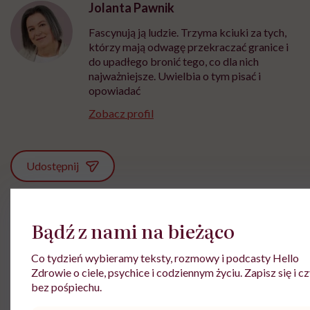
Jolanta Pawnik
Fascynują ją ludzie. Trzyma kciuki za tych,
którzy mają odwagę przekraczać granice i
do upadłego bronić tego, co dla nich
najważniejsze. Uwielbia o tym pisać i
opowiadać
Zobacz profil
Udostępnij
Powiązane tematy:
Bądź z nami na bieżąco
Edukacja seksualna
Pozycje seksualne
seks
Co tydzień wybieramy teksty, rozmowy i podcasty Hello
Zdrowie o ciele, psychice i codziennym życiu. Zapisz się i cz
seks analny
bez pośpiechu.