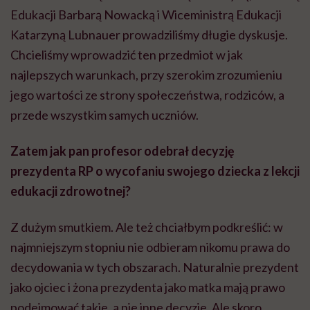
Edukacji Barbarą Nowacką i Wiceministrą Edukacji
Katarzyną Lubnauer prowadziliśmy długie dyskusje.
Chcieliśmy wprowadzić ten przedmiot w jak
najlepszych warunkach, przy szerokim zrozumieniu
jego wartości ze strony społeczeństwa, rodziców, a
przede wszystkim samych uczniów.
Zatem jak pan profesor odebrał decyzję
prezydenta RP o wycofaniu swojego dziecka z lekcji
edukacji zdrowotnej?
Z dużym smutkiem. Ale też chciałbym podkreślić: w
najmniejszym stopniu nie odbieram nikomu prawa do
decydowania w tych obszarach. Naturalnie prezydent
jako ojciec i żona prezydenta jako matka mają prawo
podejmować takie, a nie inne decyzje. Ale skoro