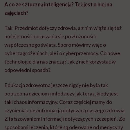
A co ze sztuczną inteligencją? Też jest o niej na
zajęciach?
Tak. Przedmiot dotyczy zdrowia, a z nim wiąże się też
umiejętność poruszania się po złożoności
współczesnego świata. Sporo mówimy więc o
cyberzagrożeniach, ale i o cyberprzemocy. Co nowe
technologie dla nas znaczą? Jak z nich korzystać w
odpowiedni sposób?
Edukacja zdrowotna jeszcze nigdy nie była tak
potrzebna dzieciom i młodzieży jak teraz, kiedy jest
taki chaos informacyjny. Coraz częściej mamy do
czynienia z dezinformacją dotyczącą naszego zdrowia.
Z fałszowaniem informacji dotyczących szczepień. Ze
sposobami leczenia, które są oderwane od medycyny