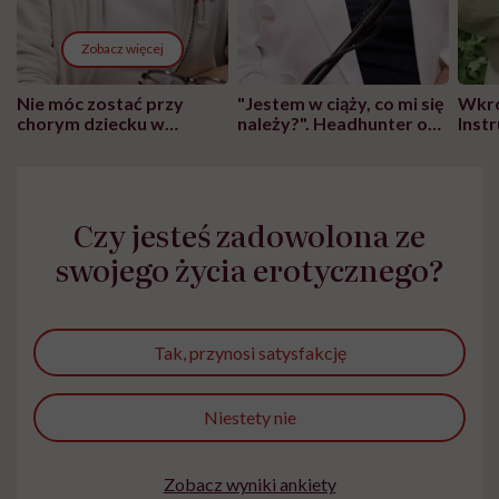
Zobacz więcej
Nie móc zostać przy
"Jestem w ciąży, co mi się
Wkró
chorym dziecku w
należy?". Headhunter o
Inst
szpitalu to tortura.
zmianie pokoleniowej u
atak
"Przeszkadzać w tym
kobiet w ciąży na rynku
wars
może chyba tylko
pracy
eksp
głupota i brak
Czy jesteś zadowolona ze
wyobraźni"
swojego życia erotycznego?
Tak, przynosi satysfakcję
Niestety nie
Zobacz wyniki ankiety