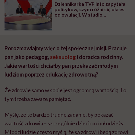
Dziennikarka TVP Info zapytała
polityków, czym różni się okres
od owulacji. W studio
konsternacja. Żaden nie umiał
udzielić jej odpowiedzi
Porozmawiajmy więc o tej społecznej misji. Pracuje
pan jako pedagog,
seksuolog
i doradca rodzinny.
Jakie wartości chciałby pan przekazać młodym
ludziom poprzez edukację zdrowotną?
Że zdrowie samo w sobie jest ogromną wartością. I o
tym trzeba zawsze pamiętać.
Myślę, że to bardzo trudne zadanie, by pokazać
wartość zdrowia – szczególnie dzieciom i młodzieży.
Młodzi ludzie często myślą, że są zdrowi i będą zdrowi