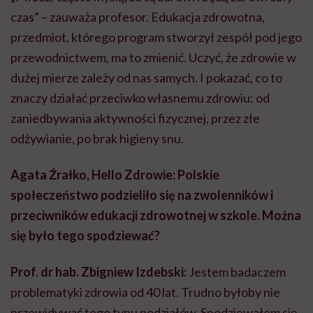
czas” – zauważa profesor. Edukacja zdrowotna,
przedmiot, którego program stworzył zespół pod jego
przewodnictwem, ma to zmienić. Uczyć, że zdrowie w
dużej mierze zależy od nas samych. I pokazać, co to
znaczy działać przeciwko własnemu zdrowiu: od
zaniedbywania aktywności fizycznej, przez złe
odżywianie, po brak higieny snu.
Agata Źrałko, Hello Zdrowie: Polskie
społeczeństwo podzieliło się na zwolenników i
przeciwników edukacji zdrowotnej w szkole. Można
się było tego spodziewać?
Prof. dr hab. Zbigniew Izdebski:
Jestem badaczem
problematyki zdrowia od 40 lat. Trudno byłoby nie
przewidywać tego typu podziałów. Spodziewałem się,