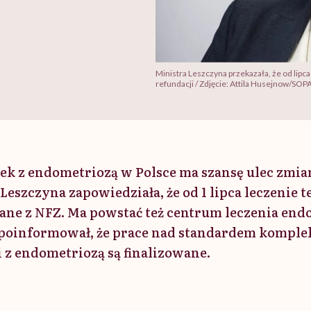
Ministra Leszczyna przekazała, że od lipc
refundacji / Zdjęcie: Attila Husejnow/SOP
tek z endometriozą w Polsce ma szansę ulec zmia
Leszczyna zapowiedziała, że od 1 lipca leczenie t
ane z NFZ. Ma powstać też centrum leczenia end
poinformował, że prace nad standardem komple
 z endometriozą są finalizowane.