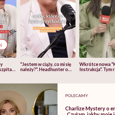
j
zy
"Jestem w ciąży, co mi się
Wkrótce nowa "
szpitalu
należy?". Headhunter o
Instrukcja". Tym 
szkadzać
zmianie pokoleniowej u
atakach paniki. Z
tylko
kobiet w ciąży na rynku
warsztat pacjen
braźni"
pracy
ekspercki
POLECAMY
Charlize Mystery o e
„Czułam, jakby moje j