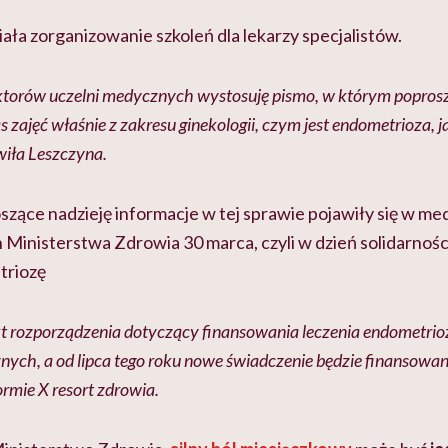
ła zorganizowanie szkoleń dla lekarzy specjalistów.
ktorów uczelni medycznych wystosuję pismo, w którym poproszę
 zajęć właśnie z zakresu ginekologii, czym jest endometrioza, ja
ówiła Leszczyna.
zące nadzieję informacje w tej sprawie pojawiły się w me
Ministerstwa Zdrowia 30 marca, czyli w dzień solidarności
triozę
t rozporządzenia dotyczący finansowania leczenia endometrioz
znych, a od lipca tego roku nowe świadczenie będzie finansowa
ormie X resort zdrowia.