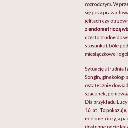
rozrodczym. W prze
się poza prawidłową
jelitach czy otrze
z endometriozą wi
często trudne do w
stosunku), bóle po
miesiączkowe i ogól
Sytuację utrudnia f
Songin, ginekolog-p
ostatecznie dowiaduj
szacunek, poniewa
Dla przykładu Lucy
16 lat! To pokazuje,
endometriozy, a pacj
dostępne opcje lecz