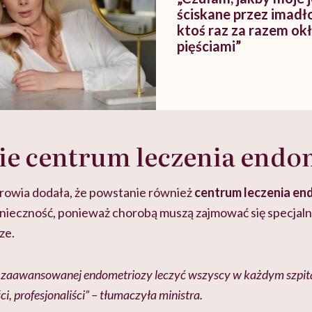
ściskane przez imadło
ktoś raz za razem ok
pięściami”
ie centrum leczenia endo
rowia dodała, że powstanie również
centrum leczenia en
konieczność, ponieważ chorobą muszą zajmować się specjaln
ze.
ej zaawansowanej endometriozy leczyć wszyscy w każdym szpit
i, profesjonaliści” – tłumaczyła ministra.