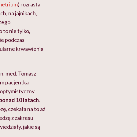
metrium
) rozrasta
h, na jajnikach,
atego
 to nie tylko,
ie podczas
gularne krwawienia
r n. med. Tomasz
im pacjentka
ść optymistyczny
ponad 10 latach
.
ę, czekała na to aż
iedzę z zakresu
iedziały, jakie są