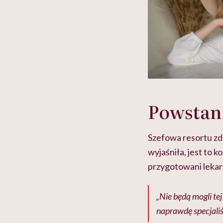
Powstan
Szefowa resortu zd
wyjaśniła, jest to 
przygotowani lekar
„Nie będą mogli t
naprawdę specjaliśc