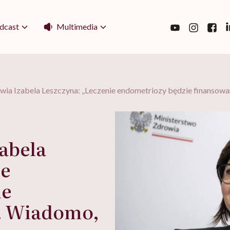
Multimedia
dcast
owia Izabela Leszczyna: „Leczenie endometriozy będzie finansow
abela
ie
ie
”. Wiadomo,