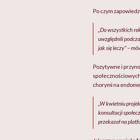
Po czym zapowiedzia
„Do wszystkich re
uwzględnili podczas
jak się leczy” – m
Pozytywne i przynos
społecznościowych 
chorymi na endome
„W kwietniu projek
konsultacji społec
przekazał na platf