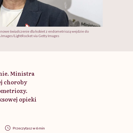
a nowe świadczenie dla kobiet z endometriozą wejdzie do
A Images/LightRocket via Getty Images
nie. Ministra
ej choroby
ometriozy.
ksowej opieki
Przeczytasz w 6 min