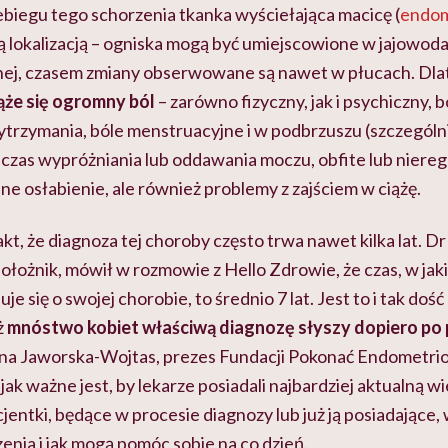
biegu tego schorzenia tkanka wyściełająca macicę (
endo
 lokalizacją – ogniska mogą być umiejscowione w jajowodac
wnej, czasem zmiany obserwowane są nawet w płucach. Dl
ąże się ogromny ból
– zarówno fizyczny, jak i psychiczny, bo
ytrzymania, bóle menstruacyjne i w podbrzuszu (szczególn
dczas wypróżniania lub oddawania moczu, obfite lub niere
ne osłabienie, ale również problemy z zajściem w ciążę.
akt, że diagnoza tej choroby często trwa nawet kilka lat. D
ołożnik, mówił w rozmowie z Hello Zdrowie, że czas, w jak
e się o swojej chorobie, to średnio 7 lat. Jest to i tak do
ż
mnóstwo kobiet właściwą diagnozę słyszy dopiero po 
na Jaworska-Wojtas, prezes Fundacji Pokonać Endometrioz
 jak ważne jest, by lekarze posiadali najbardziej aktualną w
entki, będące w procesie diagnozy lub już ją posiadające, w
enia i jak mogą pomóc sobie na co dzień.