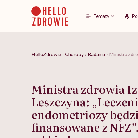
Go
to
content
Tematy
Po
HelloZdrowie
›
Choroby
›
Badania
›
Ministra zdr
Ministra zdrowia Iz
Leszczyna: „Leczen
endometriozy będz
finansowane z NFZ