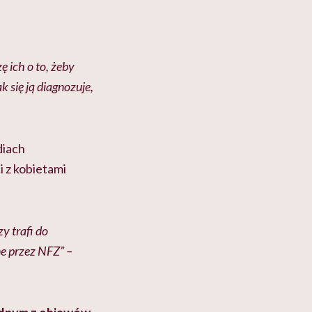
 ich o to, żeby
k się ją diagnozuje,
diach
 z kobietami
y trafi do
ne przez NFZ” –