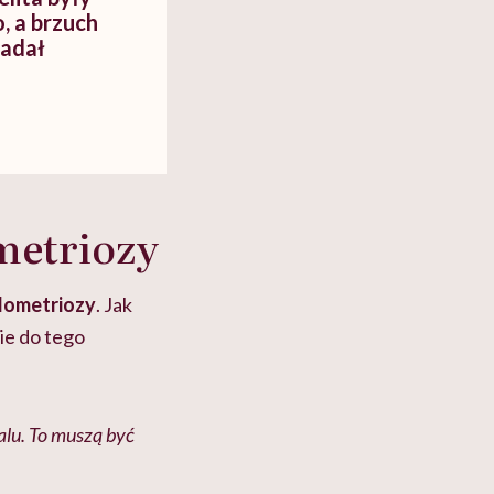
, a brzuch
ładał
metriozy
dometriozy
. Jak
ie do tego
alu. To muszą być