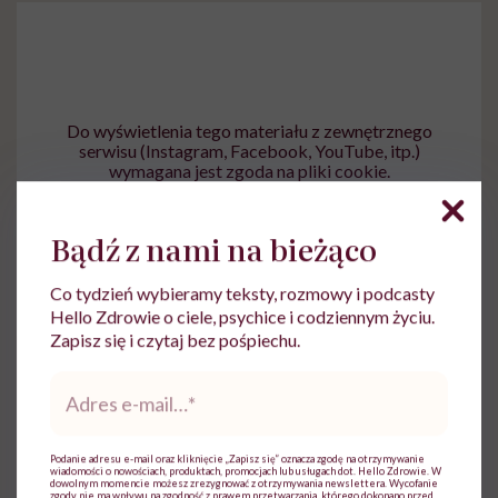
Do wyświetlenia tego materiału z zewnętrznego
serwisu (Instagram, Facebook, YouTube, itp.)
wymagana jest zgoda na pliki cookie.
Zmień ustawienia
Bądź z nami na bieżąco
Co tydzień wybieramy teksty, rozmowy i podcasty
Hello Zdrowie o ciele, psychice i codziennym życiu.
Zapisz się i czytaj bez pośpiechu.
Adres
e-
mail
*
Podanie adresu e-mail oraz kliknięcie „Zapisz się” oznacza zgodę na otrzymywanie
wiadomości o nowościach, produktach, promocjach lub usługach dot. Hello Zdrowie. W
Ewa Wojciechowska
dowolnym momencie możesz zrezygnować z otrzymywania newslettera. Wycofanie
zgody nie ma wpływu na zgodność z prawem przetwarzania, którego dokonano przed