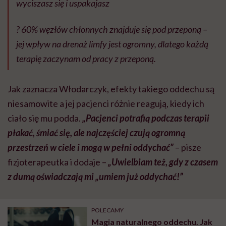
wyciszasz się i uspakajasz
? 60% węzłów chłonnych znajduje się pod przeponą –
jej wpływ na drenaż limfy jest ogromny, dlatego każdą
terapię zaczynam od pracy z przeponą.
Jak zaznacza Włodarczyk, efekty takiego oddechu są
niesamowite a jej pacjenci różnie reagują, kiedy ich
ciało się mu podda.
„P
acjenci potrafią podczas terapii
płakać, śmiać się, ale najczęściej czują ogromną
przestrzeń w ciele i mogą w pełni oddychać”
– pisze
fizjoterapeutka i dodaje –
„Uwielbiam też, gdy z czasem
z dumą oświadczają mi „umiem już oddychać!”
POLECAMY
Magia naturalnego oddechu. Jak