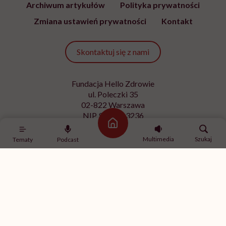
Archiwum artykułów
Polityka prywatności
Zmiana ustawień prywatności
Kontakt
Skontaktuj się z nami
Fundacja Hello Zdrowie
ul. Poleczki 35
02-822 Warszawa
NIP 9512613236
Strona główna
Kontakt z redakcją
Multimedia
Szukaj
Tematy
Podcast
redakcja@hellozdrowie.pl
Dołącz do naszej społeczności
Właścicielem serwisu
HelloZdrowie
jest Fundacja należąca