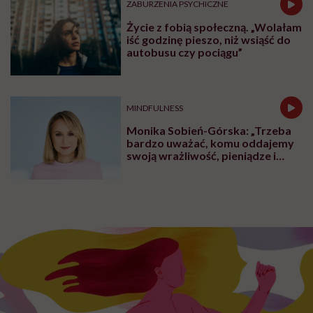
ZABURZENIA PSYCHICZNE
Życie z fobią społeczną. „Wolałam
iść godzinę pieszo, niż wsiąść do
autobusu czy pociągu”
MINDFULNESS
Monika Sobień-Górska: „Trzeba
bardzo uważać, komu oddajemy
swoją wrażliwość, pieniądze i
zaufanie”