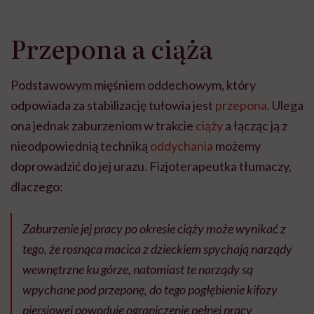
Przepona a ciąża
Podstawowym mięśniem oddechowym, który
odpowiada za stabilizację tułowia jest
przepona
. Ulega
ona jednak zaburzeniom w trakcie
ciąży
a łącząc ją z
nieodpowiednią techniką
oddychania
możemy
doprowadzić do jej urazu. Fizjoterapeutka tłumaczy,
dlaczego:
Zaburzenie jej pracy po okresie ciąży może wynikać z
tego, że rosnąca macica z dzieckiem spychają narządy
wewnętrzne ku górze, natomiast te narządy są
wpychane pod przeponę, do tego pogłębienie kifozy
piersiowej powoduje ograniczenie pełnej pracy