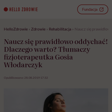
Go
to
Fundacja
content
HelloZdrowie
›
Zdrowie
›
Rehabilitacja
›
Naucz się prawidłow
Naucz się prawidłowo oddychać!
Dlaczego warto? Tłumaczy
fizjoterapeutka Gosia
Włodarczyk
Opublikowano:
28.08.2019 17:32