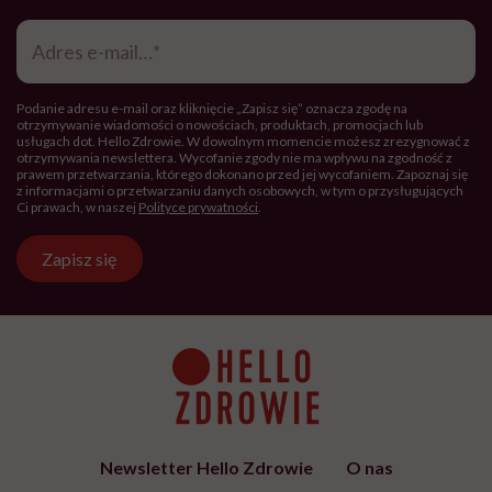
Adres
e-
mail
*
Podanie adresu e-mail oraz kliknięcie „Zapisz się” oznacza zgodę na
otrzymywanie wiadomości o nowościach, produktach, promocjach lub
usługach dot. Hello Zdrowie. W dowolnym momencie możesz zrezygnować z
otrzymywania newslettera. Wycofanie zgody nie ma wpływu na zgodność z
prawem przetwarzania, którego dokonano przed jej wycofaniem. Zapoznaj się
z informacjami o przetwarzaniu danych osobowych, w tym o przysługujących
Ci prawach, w naszej
Polityce prywatności
.
Zapisz się
Newsletter Hello Zdrowie
O nas