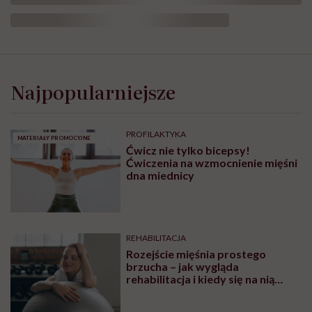
Najpopularniejsze
PROFILAKTYKA
MATERIAŁY PROMOCYJNE
Ćwicz nie tylko bicepsy!
Ćwiczenia na wzmocnienie mięśni
dna miednicy
REHABILITACJA
Rozejście mięśnia prostego
brzucha – jak wygląda
rehabilitacja i kiedy się na nią
udać? Tłumaczy Pani Fizjotrener