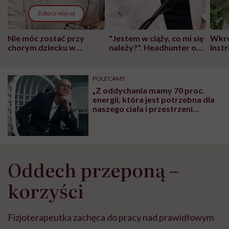
Zobacz więcej
Nie móc zostać przy
"Jestem w ciąży, co mi się
Wkró
chorym dziecku w
należy?". Headhunter o
Inst
szpitalu to tortura.
zmianie pokoleniowej u
atak
"Przeszkadzać w tym
kobiet w ciąży na rynku
wars
może chyba tylko
pracy
eksp
POLECAMY
głupota i brak
„Z oddychania mamy 70 proc.
wyobraźni"
energii, która jest potrzebna dla
naszego ciała i przestrzeni
emocjonalnej”. Rozmowa z
coachem oddechem
Oddech przeponą –
korzyści
Fizjoterapeutka zachęca do pracy nad prawidłowym