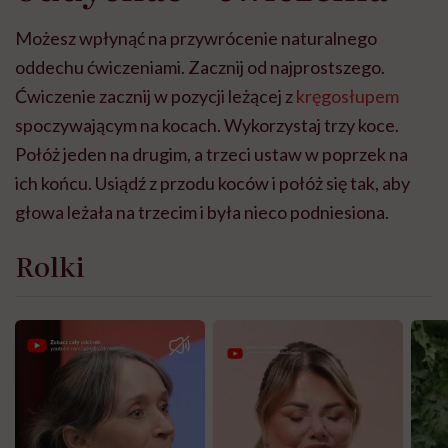
Możesz wpłynąć na przywrócenie naturalnego
oddechu ćwiczeniami. Zacznij od najprostszego.
Ćwiczenie zacznij w pozycji leżącej z
kręgosłupem
spoczywającym na kocach. Wykorzystaj trzy koce.
Połóż jeden na drugim, a trzeci ustaw w poprzek na
ich końcu. Usiądź z przodu koców i połóż się tak, aby
głowa leżała na trzecim i była nieco podniesiona.
Rolki