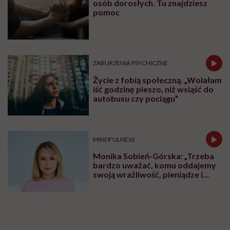
osób dorosłych. Tu znajdziesz
pomoc
ZABURZENIA PSYCHICZNE
Życie z fobią społeczną. „Wolałam
iść godzinę pieszo, niż wsiąść do
autobusu czy pociągu”
MINDFULNESS
Monika Sobień-Górska: „Trzeba
bardzo uważać, komu oddajemy
swoją wrażliwość, pieniądze i
zaufanie”