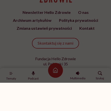
Newsletter Hello Zdrowie
O nas
Archiwum artykułów
Polityka prywatności
Zmiana ustawień prywatności
Kontakt
Skontaktuj się z nami
Fundacja Hello Zdrowie
ul. Poleczki 35
02-822 Warszawa
Strona główna
NIP 9512613236
Multimedia
Szukaj
Tematy
Podcast
Kontakt z redakcją
redakcja@hellozdrowie.pl
Dołącz do naszej społeczności