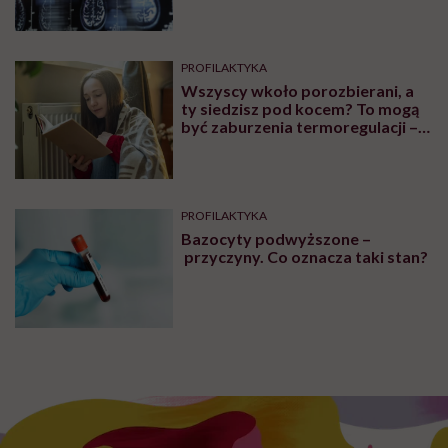
PROFILAKTYKA
Wszyscy wkoło porozbierani, a
ty siedzisz pod kocem? To mogą
być zaburzenia termoregulacji –
wynikające z choroby lub złych
nawyków
PROFILAKTYKA
Bazocyty podwyższone –
przyczyny. Co oznacza taki stan?