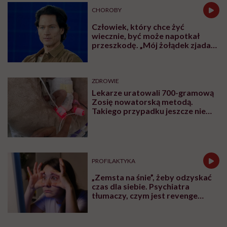
CHOROBY
Człowiek, który chce żyć
wiecznie, być może napotkał
przeszkodę. „Mój żołądek zjada
sam siebie”
ZDROWIE
Lekarze uratowali 700-gramową
Zosię nowatorską metodą.
Takiego przypadku jeszcze nie
było
PROFILAKTYKA
„Zemsta na śnie”, żeby odzyskać
czas dla siebie. Psychiatra
tłumaczy, czym jest revenge
bedtime procrastination