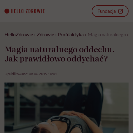
Go
to
Fundacja
content
HelloZdrowie
›
Zdrowie
›
Profilaktyka
›
Magia naturalnego od
Magia naturalnego oddechu.
Jak prawidłowo oddychać?
Opublikowano:
08.06.2019 10:01