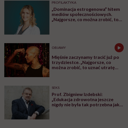
PROFILAKTYKA
„Dominacja estrogenowa” hitem
mediów społecznościowych.
„Najgorsze, co można zrobić, to
leczyć modne hasło”
OBJAWY
Mięśnie zaczynamy tracić już po
trzydziestce. „Najgorsze, co
można zrobić, to uznać utratę
sprawności za nieunikniony
element starzenia”
SEKS
Prof. Zbigniew Izdebski:
„Edukacja zdrowotna jeszcze
nigdy nie była tak potrzebna jak
teraz, kiedy jest taki chaos
informacyjny”