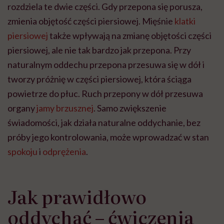
rozdziela te dwie części. Gdy przepona się porusza,
zmienia objętość części piersiowej. Mięśnie
klatki
piersiowej
także wpływają na zmianę objętości części
piersiowej, ale nie tak bardzo jak przepona. Przy
naturalnym oddechu przepona przesuwa się w dół i
tworzy próżnię w części piersiowej, która ściąga
powietrze do płuc. Ruch przepony w dół przesuwa
organy
jamy brzusznej
. Samo zwiększenie
świadomości, jak działa naturalne oddychanie, bez
próby jego kontrolowania, może wprowadzać w stan
spokoju
i
odprężenia
.
Jak prawidłowo
oddychać – ćwiczenia