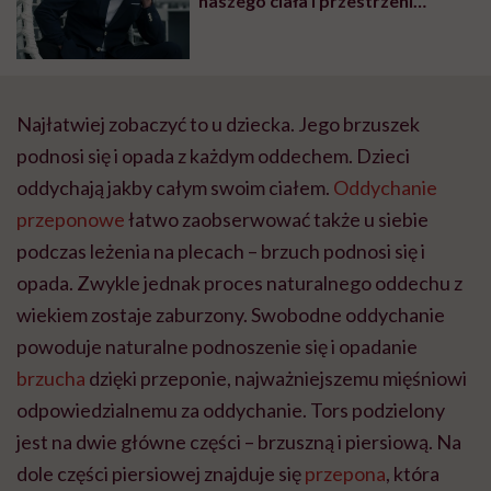
naszego ciała i przestrzeni
emocjonalnej”. Rozmowa z
coachem oddechem
Najłatwiej zobaczyć to u dziecka. Jego brzuszek
podnosi się i opada z każdym oddechem. Dzieci
oddychają jakby całym swoim ciałem.
Oddychanie
przeponowe
łatwo zaobserwować także u siebie
podczas leżenia na plecach – brzuch podnosi się i
opada. Zwykle jednak proces naturalnego oddechu z
wiekiem zostaje zaburzony. Swobodne oddychanie
powoduje naturalne podnoszenie się i opadanie
brzucha
dzięki przeponie, najważniejszemu mięśniowi
odpowiedzialnemu za oddychanie. Tors podzielony
jest na dwie główne części – brzuszną i piersiową. Na
dole części piersiowej znajduje się
przepona
, która