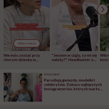
Zobacz więcej
Nie móc zostać przy
"Jestem w ciąży, co mi się
Wkró
chorym dziecku w
należy?". Headhunter o
Inst
szpitalu to tortura.
zmianie pokoleniowej u
atak
"Przeszkadzać w tym
kobiet w ciąży na rynku
wars
może chyba tylko
pracy
eksp
POLECAMY
głupota i brak
Parodiują gwiazdy, modelki i
wyobraźni"
celebrytów. Zobacz najlepszych
Instagramerów, których warto
obserwować