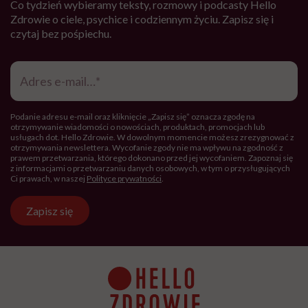
Co tydzień wybieramy teksty, rozmowy i podcasty Hello
Zdrowie o ciele, psychice i codziennym życiu. Zapisz się i
czytaj bez pośpiechu.
Adres
e-
mail
*
Podanie adresu e-mail oraz kliknięcie „Zapisz się” oznacza zgodę na
otrzymywanie wiadomości o nowościach, produktach, promocjach lub
usługach dot. Hello Zdrowie. W dowolnym momencie możesz zrezygnować z
otrzymywania newslettera. Wycofanie zgody nie ma wpływu na zgodność z
prawem przetwarzania, którego dokonano przed jej wycofaniem. Zapoznaj się
z informacjami o przetwarzaniu danych osobowych, w tym o przysługujących
Ci prawach, w naszej
Polityce prywatności
.
Zapisz się