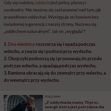
Gdy się rodzimy,
oddech
jest pełny, płynny i
swobodny. Nie musimy się zastanawiać nad tym, jak
prawidłowo oddychać. Występuje on bowiem bez
świadomej ingerencji z naszej strony. Nazywa się
„oddechem naturalnym”. Jak on „wygląda”?
1.
Dno miednicy
rozszerza się i opada podczas
wdechu, a zwęża się i podnosi przy wydechu.
2. Obojczyki podnoszą się i przesuwają do przodu
podczas wdechu, a opadają podczas wydechu.
3. Ramiona obracają się do zewnątrz przy wdechu, a
do wewnątrz przy wydechu.
POLECAMY
„Z oddychania mamy 70 proc.
energii, która jest potrzebna dla