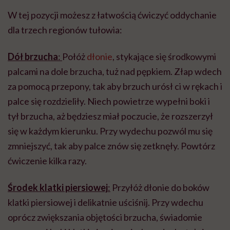
W tej pozycji możesz z łatwością ćwiczyć oddychanie
dla trzech regionów tułowia:
Dół brzucha
:
Połóż
dłonie
, stykające się środkowymi
palcami na dole brzucha, tuż nad pępkiem. Złap wdech
za pomocą przepony, tak aby brzuch urósł ci w rękach i
palce się rozdzieliły. Niech powietrze wypełni boki i
tył brzucha, aż będziesz miał poczucie, że rozszerzył
się w każdym kierunku. Przy wydechu pozwól mu się
zmniejszyć, tak aby palce znów się zetknęły. Powtórz
ćwiczenie kilka razy.
Środek klatki piersiowej
:
Przyłóż dłonie do boków
klatki piersiowej i delikatnie uściśnij. Przy wdechu
oprócz zwiększania objętości brzucha, świadomie