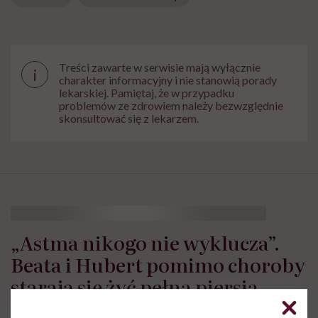
Treści zawarte w serwisie mają wyłącznie
i
charakter informacyjny i nie stanowią porady
lekarskiej. Pamiętaj, że w przypadku
problemów ze zdrowiem należy bezwzględnie
skonsultować się z lekarzem.
„Astma nikogo nie wyklucza”.
Beata i Hubert pomimo choroby
starają się żyć pełną piersią