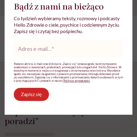
Bądź z nami na bieżąco
Co tydzień wybieramy teksty, rozmowy i podcasty
Hello Zdrowie o ciele, psychice i codziennym życiu.
Zapisz się i czytaj bez pośpiechu.
Adres
e-
mail
*
Podanie adresu e-mail oraz kliknięcie „Zapisz się” oznacza zgodę na otrzymywanie
wiadomości o nowościach, produktach, promocjach lub usługach dot. Hello Zdrowie. W
dowolnym momencie możesz zrezygnować z otrzymywania newslettera. Wycofanie
zgody nie ma wpływu na zgodność z prawem przetwarzania, którego dokonano przed
jej wycofaniem. Zapoznaj się z informacjami o przetwarzaniu danych osobowych, w tym
o przysługujących Ci prawach, w naszej
Polityce prywatności
.
„Opieka skoncentrowana na
Zapisz się
rodzinie to jest coś, bez czego
współczesna medycyna sobie nie
poradzi”