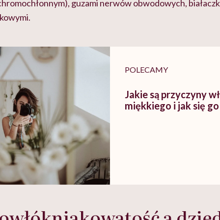
chromochłonnym), guzami nerwów obwodowych, białaczka
kowymi.
POLECAMY
Jakie są przyczyny w
miękkiego i jak się g
owłókniakowatość a dzied