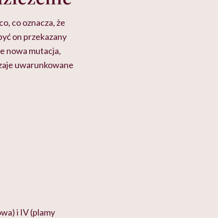
o, co oznacza, że
 być on przekazany
ie nowa mutacja,
odzaje uwarunkowane
a) i IV (plamy