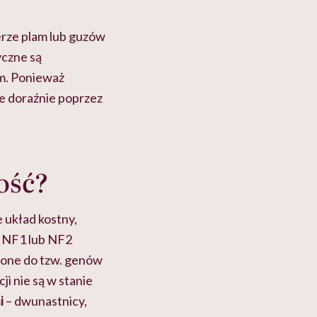
a nami
Ekspertka wyjaśnia,
"Człowiek myśla
cko-
dlaczego to błędne
swój organizm"
myślenie
rze plam lub guzów
yczne są
m. Ponieważ
e doraźnie poprzez
ość?
 układ kostny,
h NF1 lub NF2
 one do tzw. genów
i nie są w stanie
i
– dwunastnicy,