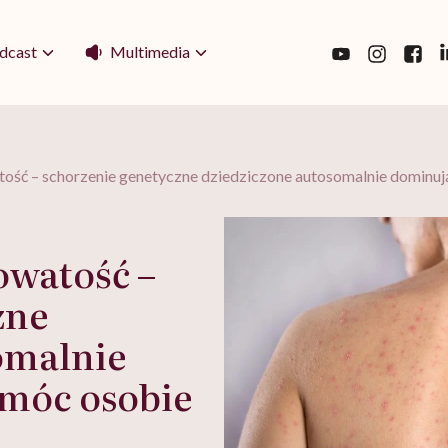
Multimedia
dcast
ść – schorzenie genetyczne dziedziczone autosomalnie dominują
watość –
zne
omalnie
móc osobie