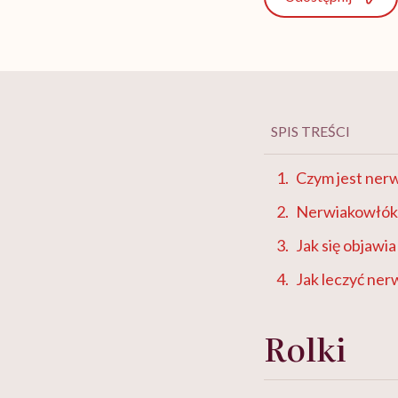
SPIS TREŚCI
Czym jest ner
Nerwiakowłókn
Jak się objaw
Jak leczyć ne
Rolki