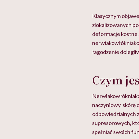
ie”
zapobiegać nowotworom
to tortura. "Prze
w tym może chyba 
głupota i brak wyo
Klasycznym objawe
zlokalizowanych po
deformacje kostne,
nerwiakowłókniakow
łagodzenie dolegli
Czym je
Nerwiakowłókniak
naczyniowy, skórę 
odpowiedzialnych z
supresorowych, któ
spełniać swoich fun