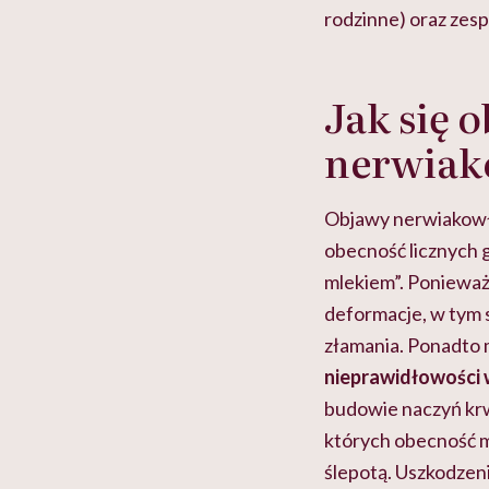
rodzinne) oraz ze
Jak się 
nerwiak
Objawy nerwiakowł
obecność licznych g
mlekiem”. Ponieważ 
deformacje, w tym 
złamania. Ponadto m
nieprawidłowości
budowie naczyń kr
których obecność m
ślepotą. Uszkodzen