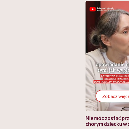
Zobacz więce
 i miał
Najlepsza dieta wydaje się
Nie móc zostać pr
 lekko
banalna, a może
chorym dziecku w 