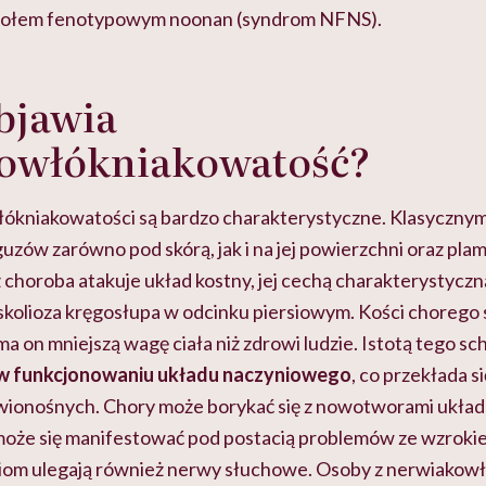
społem fenotypowym noonan (syndrom NFNS).
objawia
owłókniakowatość?
ókniakowatości są bardzo charakterystyczne. Klasyczny
uzów zarówno pod skórą, jak i na jej powierzchni oraz pla
choroba atakuje układ kostny, jej cechą charakterystyczn
skolioza kręgosłupa w odcinku piersiowym. Kości chorego 
a on mniejszą wagę ciała niż zdrowi ludzie.
Istotą tego sc
 w funkcjonowaniu układu naczyniowego
, co przekłada s
wionośnych. Chory może borykać się z nowotworami ukła
oże się manifestować pod postacią problemów ze wzrokie
iom ulegają również nerwy słuchowe.
Osoby z nerwiakowł