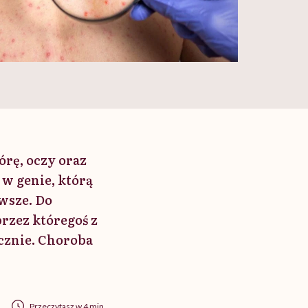
rę, oczy oraz
 w genie, którą
wsze. Do
rzez któregoś z
cznie. Choroba
Przeczytasz w 4 min