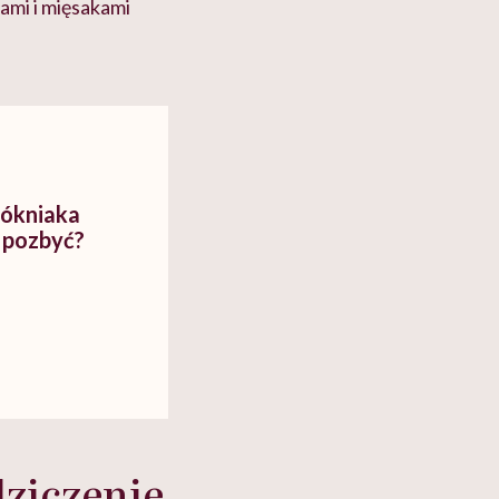
mi i mięsakami
łókniaka
o pozbyć?
ziczenie