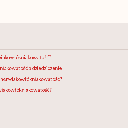
wiakowłókniakowatość?
iakowatość a dziedziczenie
ia nerwiakowłókniakowatość?
rwiakowłókniakowatość?