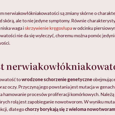
szkadzać
zmianie pokoleniowej u
atakach paniki. Z
tylko
kobiet w ciąży na rynku
warsztat pacjen
braźni"
pracy
ekspercki
m nerwiakowłókniakowatości są zmiany skórne o charakte
d skórą, ale to nie jedyne symptomy. Równie charakteryst
 niska waga i
skrzywienie kręgosłupa
w odcinku piersiowy
atości nie da się wyleczyć, choremu można pomóc jedyni
wości.
st nerwiakowłókniakowat
owatość to
wrodzone schorzenie genetyczne
obejmujące
oraz oczy. Przyczyną jego powstania jest mutacja w genac
a hamowanie procesów proliferacji komórkowych. Należą
rych rolą jest zapobieganie nowotworom. W wyniku mutacj
kcji, dlatego
chorzy borykają się z wieloma nowotworam