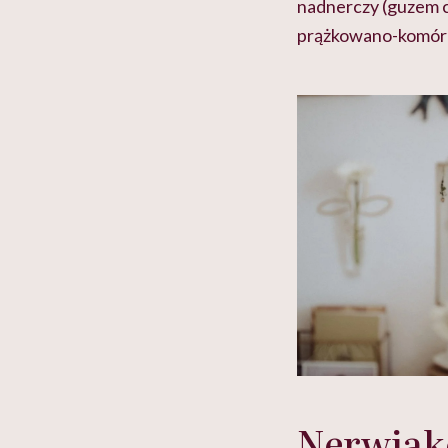
nadnerczy (guzem 
prążkowano-komór
Nerwiak