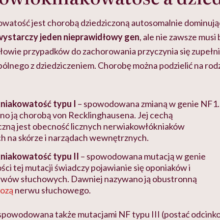
watość jest
chorobą dziedziczoną autosomalnie dominując
ystarczy jeden nieprawidłowy gen
, ale nie zawsze musi
ołowie przypadków do zachorowania przyczynia się zupełn
spólnego z dziedziczeniem. Chorobę można podzielić na r
niakowatość typu I
– spowodowana zmianą w genie NF1.
o ją chorobą von Recklinghausena. Jej cechą
czną jest obecność licznych nerwiakowłókniaków
h na skórze i narządach wewnętrznych.
niakowatość typu II
– spowodowana mutacją w genie
ci tej mutacji świadczy pojawianie się oponiaków i
wów słuchowych. Dawniej nazywano ją obustronną
tozą
nerwu słuchowego.
powodowana także mutacjami NF typu III (postać odcinkow