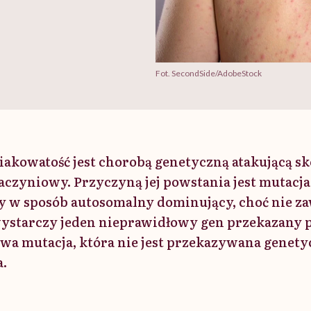
Fot. SecondSide/AdobeStock
kowatość jest chorobą genetyczną atakującą skó
aczyniowy. Przyczyną jej powstania jest mutacja
y w sposób autosomalny dominujący, choć nie za
starczy jeden nieprawidłowy gen przekazany p
wa mutacja, która nie jest przekazywana genety
a.