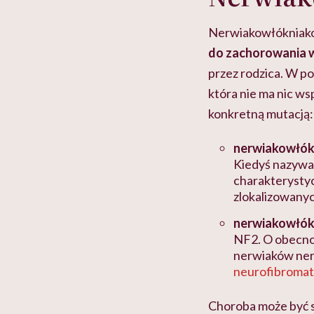
Nerwiakowłókniako
do zachorowania w
przez rodzica. W p
która nie ma nic w
konkretną mutacją:
nerwiakowłók
Kiedyś nazywan
charakterysty
zlokalizowanyc
nerwiakowłók
NF2. O obecnoś
nerwiaków ner
neurofibroma
Choroba może być s