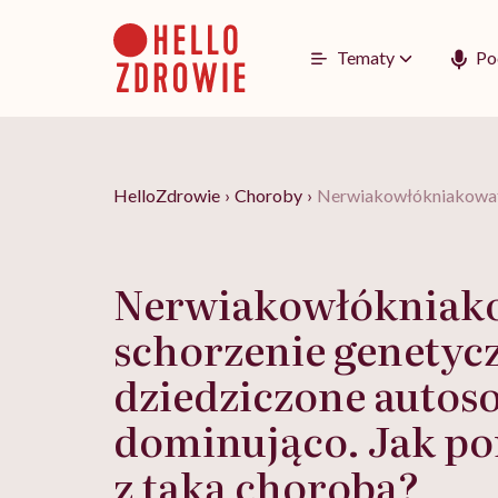
Go
to
content
Tematy
Po
HelloZdrowie
›
Choroby
›
Nerwiakowłókniakowato
Nerwiakowłókniako
schorzenie genetyc
dziedziczone autos
dominująco. Jak po
z taką chorobą?