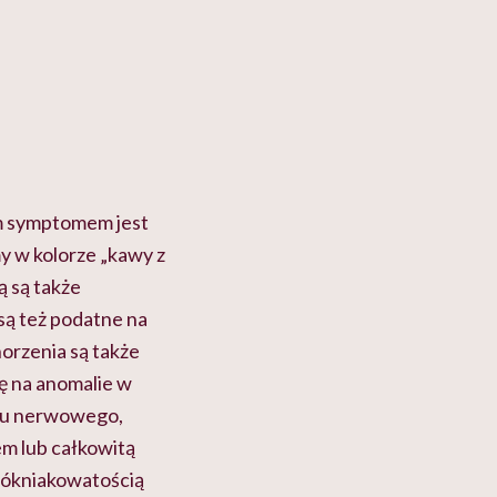
m symptomem jest
my w kolorze „kawy z
ą są także
są też podatne na
horzenia są także
ię na anomalie w
du nerwowego,
m lub całkowitą
ókniakowatością