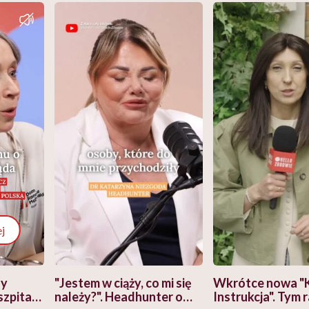
j
zy
"Jestem w ciąży, co mi się
Wkrótce nowa "
szpitalu
należy?". Headhunter o
Instrukcja". Tym 