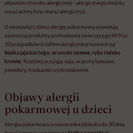
objawów choroby alergicznej – alergicznego nieżytu
nosa i astmy (tzw. marsz alergiczny).
U niemowląt i dzieci alergię pokarmową wywołują
zazwyczaj produkty pochodzenia zwierzęcego.
W 9 na
10 przypadków źródłem alergii pokarmowych są:
białka jaja kurzego, orzeszki ziemne, ryby i mleko
krowie
. Rzadziej uczulają: soja, orzechy laskowe
,
pomidory, truskawki czy brzoskwinie.
Objawy alergii
pokarmowej u dzieci
Alergia pokarmowa u noworodka (dziecka do 30 dnia
życia) oznacza uczulenie na
białka zawarte w