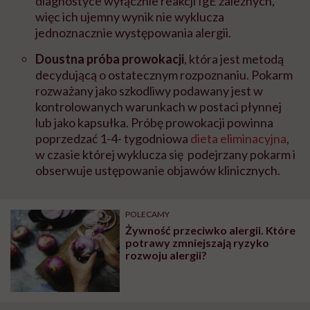
diagnostyce wyłącznie reakcji IgE zaleznych,
więc ich ujemny wynik nie wyklucza
jednoznacznie występowania alergii.
Doustna próba prowokacji
, która jest metodą
decydującą o ostatecznym rozpoznaniu. Pokarm
rozważany jako szkodliwy podawany jest w
kontrolowanych warunkach w postaci płynnej
lub jako kapsułka. Próbę prowokacji powinna
poprzedzać 1-4- tygodniowa
dieta eliminacyjna
,
w czasie której wyklucza się podejrzany pokarm i
obserwuje ustępowanie objawów klinicznych.
POLECAMY
Żywność przeciwko alergii. Które
potrawy zmniejszają ryzyko
rozwoju alergii?