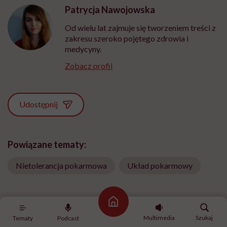
Patrycja Nawojowska
Od wielu lat zajmuje się tworzeniem treści z
zakresu szeroko pojętego zdrowia i
medycyny.
Zobacz profil
Udostępnij
Powiązane tematy:
Nietolerancja pokarmowa
Układ pokarmowy
Strona główna
Treści zawarte w serwisie mają wyłącznie
Multimedia
Szukaj
Tematy
Podcast
i
charakter informacyjny i nie stanowią porady