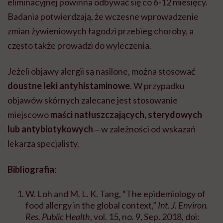
eliminacyjnej powinna odbywać się co 6-12 miesięcy.
Badania potwierdzają, że wczesne wprowadzenie
zmian żywieniowych łagodzi przebieg choroby, a
często także prowadzi do wyleczenia.
Jeżeli objawy alergii są nasilone, można stosować
doustne leki antyhistaminowe
. W przypadku
objawów skórnych zalecane jest stosowanie
miejscowo
maści natłuszczających, sterydowych
lub antybiotykowych
‒ w zależności od wskazań
lekarza specjalisty.
Bibliografia
:
W.
Loh
and M. L. K. Tang, “The
epidemiology
of
food
allergy
in the
global
context
,”
Int
. J.
Environ
.
Res. Public
Health
, vol. 15, no. 9, Sep. 2018, doi: