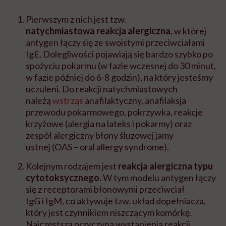
Pierwszym z nich jest tzw.
natychmiastowa
reakcja alergiczna
, w której
antygen łączy się ze swoistymi przeciwciałami
IgE
. Dolegliwości pojawiają się bardzo szybko po
spożyciu pokarmu (w fazie wczesnej do 30 minut,
w fazie później do 6-8 godzin), na który jesteśmy
uczuleni. Do reakcji natychmiastowych
należą
wstrząs
anafilaktyczny, anafilaksja
przewodu pokarmowego, pokrzywka, reakcje
krzyżowe (alergia na lateks i pokarmy) oraz
zespół alergiczny błony śluzowej jamy
ustnej
(OAS –
oral
allergy
syndrome
).
Kolejnym rodzajem jest
reakcja alergiczna typu
cytotoksycznego.
W tym modelu
antygen łączy
się z receptorami błonowymi przeciwciał
IgG
i
IgM
, co aktywuje tzw. układ dopełniacza,
który jest czynnikiem niszczącym komórkę.
Najczęstszą przyczyną wystąpienia reakcji