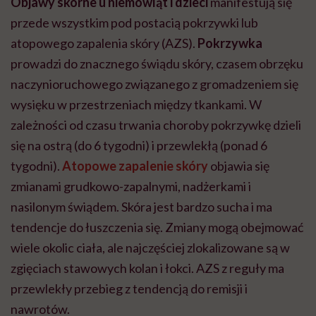
Objawy skórne u niemowląt i dzieci
manifestują się
przede wszystkim pod postacią pokrzywki lub
atopowego zapalenia skóry (AZS).
Pokrzywka
prowadzi do znacznego świądu skóry, czasem
obrzęku
naczynioruchowego związanego z gromadzeniem się
wysięku w przestrzeniach między tkankami. W
zależności od czasu trwania choroby pokrzywkę dzieli
się na ostrą (do 6 tygodni) i przewlekłą (ponad 6
tygodni).
Atopowe zapalenie skóry
objawia się
zmianami grudkowo-zapalnymi, nadżerkami i
nasilonym świądem. Skóra jest bardzo sucha i ma
tendencje do łuszczenia się. Zmiany mogą obejmować
wiele okolic ciała, ale najczęściej zlokalizowane są w
zgięciach stawowych kolan i
łokci. AZS
z reguły ma
przewlekły przebieg z tendencją do remisji i
nawrotów.