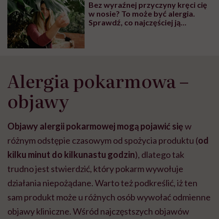
Bez wyraźnej przyczyny kręci cię
w nosie? To może być alergia.
Sprawdź, co najczęściej ją
wyzwala. Mamy aż 8
podejrzanych
Alergia pokarmowa –
objawy
Objawy alergii pokarmowej mogą pojawić się
w
różnym odstępie czasowym od spożycia produktu (
od
kilku minut do kilkunastu godzin
), dlatego tak
trudno jest stwierdzić, który pokarm wywołuje
działania niepożądane. Warto też podkreślić, iż ten
sam produkt może u różnych osób wywołać odmienne
objawy kliniczne.
Wśród
najczęstszych objawów