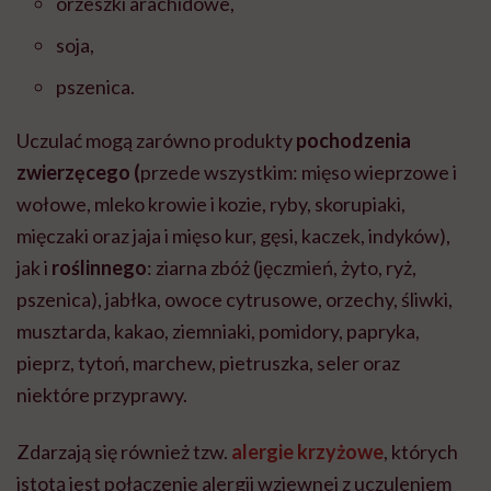
orzeszki arachidowe,
soja,
pszenica.
Uczulać mogą zarówno produkty
pochodzenia
zwierzęcego (
przede wszystkim: mięso wieprzowe i
wołowe, mleko krowie i kozie, ryby, skorupiaki,
mięczaki oraz jaja i mięso kur, gęsi, kaczek, indyków),
jak i
roślinnego
: ziarna zbóż (jęczmień, żyto, ryż,
pszenica), jabłka, owoce cytrusowe, orzechy, śliwki,
musztarda, kakao, ziemniaki, pomidory, papryka,
pieprz, tytoń, marchew, pietruszka, seler oraz
niektóre przyprawy.
Zdarzają się również tzw.
alergie krzyżowe
, których
istotą jest połączenie alergii wziewnej z uczuleniem