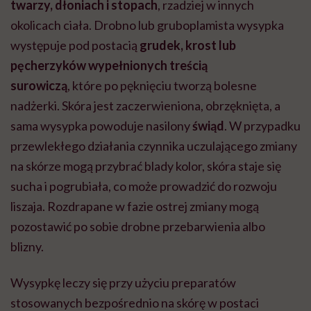
twarzy, dłoniach i stopach
, rzadziej w innych
okolicach ciała.
Drobno lub
gruboplamista
wysypka
występuje pod postacią
grudek, krost lub
pęcherzyków wypełnionych treścią
surowiczą
,
które po pęknięciu tworzą bolesne
nadżerki.
Skóra
jest zaczerwieniona, obrzęknięta, a
sama wysypka powoduje nasilony
świąd
.
W przypadku
przewlekłego działania czynnika uczulającego zmiany
na skórze mogą przybrać blady kolor, skóra staje się
sucha i pogrubiała, co może prowadzić do rozwoju
liszaja. Rozdrapane w fazie ostrej zmiany mogą
pozostawić po sobie drobne przebarwienia albo
blizny.
Wysypkę leczy się przy użyciu preparatów
stosowanych bezpośrednio na skórę w postaci