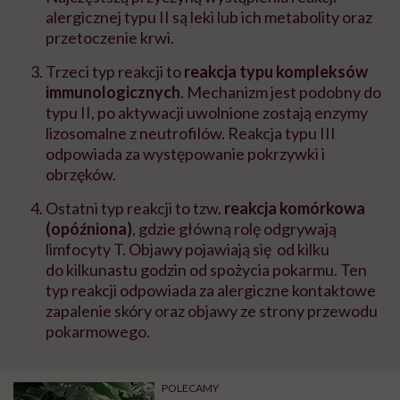
alergicznej typu II są leki lub ich metabolity oraz
przetoczenie krwi.
Trzeci typ reakcji to
reakcja typu kompleksów
immunologicznych
. Mechanizm jest podobny do
typu II, po aktywacji uwolnione zostają enzymy
lizosomalne z neutrofilów. Reakcja typu III
odpowiada za występowanie pokrzywki i
obrzęków.
Ostatni typ reakcji to tzw.
reakcja komórkowa
(opóźniona)
, gdzie główną rolę odgrywają
limfocyty T. Objawy pojawiają
się od
kilku
do
kilkunastu
godzin od spożycia pokarmu. Ten
typ reakcji odpowiada za alergiczne kontaktowe
zapalenie skóry
oraz
objawy ze strony przewodu
pokarmowego.
POLECAMY