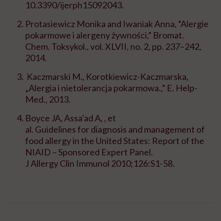
10.3390/ijerph15092043.
Protasiewicz Monika and Iwaniak Anna, “Alergie
pokarmowe i alergeny żywności,”
Bromat
.
Chem.
Toksykol
., vol. XLVII, no. 2, pp. 237–242,
2014.
Kaczmarski M., Korotkiewicz-Kaczmarska,
„Alergia i nietolerancja pokarmowa.,” E. Help-
Med., 2013.
Boyce
JA,
Assa’ad
A,
, et
al.
Guidelines
for
diagnosis
and management of
food
allergy
in the United
States
: Report of the
NIAID –
Sponsored
Expert
Panel.
J
Allergy
Clin
Immunol
2010;
126:S
1-58.