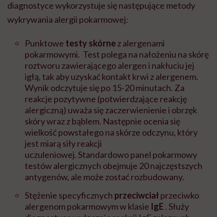
diagnostyce wykorzystuje się następujące metody
wykrywania alergii pokarmowej:
Punktowe
testy skórne
z alergenami
pokarmowymi. Test polega na nałożeniu na skórę
roztworu zawierającego alergen i nakłuciu jej
igłą, tak aby uzyskać kontakt krwi z alergenem.
Wynik odczytuje się po 15-20 minutach. Za
reakcje pozytywne (potwierdzające reakcję
alergiczną) uważa się zaczerwienienie i obrzęk
skóry wraz z bąblem.
Następnie ocenia się
wielkość powstałego na skórze odczynu, który
jest miarą siły reakcji
uczuleniowej.
S
tandardowo
panel pokarmowy
testów alergicznych
obejmuje 20 najczęstszych
antygenów, ale może zostać rozbudowany.
Stężenie specyficznych
przeciwciał
przeciwko
alergenom pokarmowym w klasie
IgE
. Służy