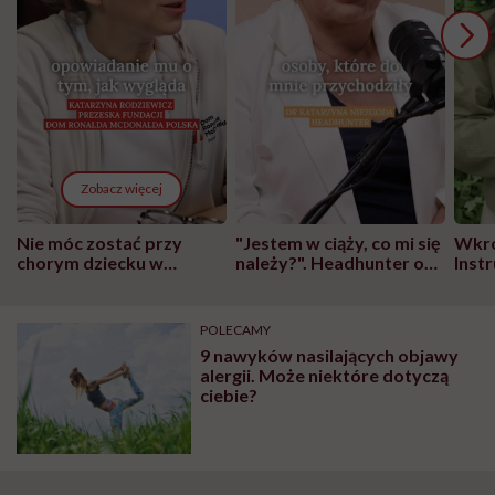
Zobacz więcej
Nie móc zostać przy
"Jestem w ciąży, co mi się
Wkró
chorym dziecku w
należy?". Headhunter o
Inst
szpitalu to tortura.
zmianie pokoleniowej u
atak
"Przeszkadzać w tym
kobiet w ciąży na rynku
wars
może chyba tylko
pracy
eksp
POLECAMY
głupota i brak
9 nawyków nasilających objawy
wyobraźni"
alergii. Może niektóre dotyczą
ciebie?