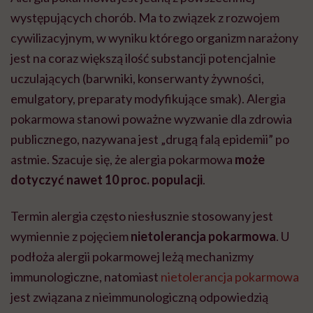
występujących chorób.
Ma to związek z rozwojem
cywilizacyjnym, w
wyniku
którego organizm narażony
jest na coraz większą ilość substancji potencjalnie
uczulających (barwniki, konserwanty żywności,
emulgatory, preparaty modyfikujące smak).
Alergia
pokarmowa stanowi poważne wyzwanie dla zdrowia
publicznego, nazywana jest „drugą falą epidemii” po
astmie. Szacuje się, że alergia pokarmowa
może
dotyczyć nawet 10 proc. populacji
.
Termin alergia często niesłusznie stosowany jest
wymiennie z pojęciem
nietolerancja pokarmowa
. U
podłoża alergii pokarmowej leżą mechanizmy
immunologiczne, natomiast
nietolerancja pokarmowa
jest związana z nieimmunologiczną odpowiedzią