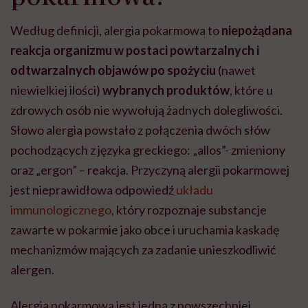
Według definicji, alergia pokarmowa to
niepożądana
reakcja organizmu w postaci powtarzalnych i
odtwarzalnych objawów po spożyciu
(nawet
niewielkiej ilości)
wybranych produktów
, które u
zdrowych osób nie wywołują żadnych dolegliwości.
Słowo alergia powstało z połączenia dwóch słów
pochodzących z języka greckiego: „allos”- zmieniony
oraz „ergon” – reakcja. Przyczyną alergii pokarmowej
jest nieprawidłowa odpowiedź
układu
immunologicznego
, który rozpoznaje substancje
zawarte w pokarmie jako obce i uruchamia kaskadę
mechanizmów mających za zadanie unieszkodliwić
alergen.
Alergia pokarmowa jest jedną z powszechniej