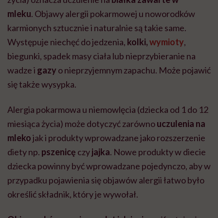
mleku
.
Objawy alergii pokarmowej u noworodków
karmionych sztucznie
i naturalnie są takie same.
Występuje niechęć do jedzenia,
kolki,
wymioty
,
biegunki, spadek masy ciała lub nieprzybieranie na
wadze i
gazy
o nieprzyjemnym zapachu. Może pojawić
się także wysypka.
Alergia pokarmowa u niemowlęcia
(
dziecka od 1 do 12
miesiąca życia) może dotyczyć zarówno
uczulenia na
mleko
jak i produkty wprowadzane jako rozszerzenie
diety np.
pszenicę
czy
jajka
.
Nowe produkty w diecie
dziecka powinny być wprowadzane pojedynczo, aby w
przypadku pojawienia się objawów alergii łatwo było
określić składnik, który je wywołał.