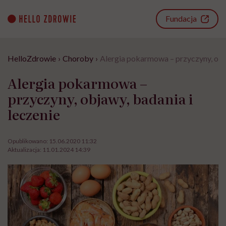
Go
to
Fundacja
content
HelloZdrowie
›
Choroby
›
Alergia pokarmowa – przyczyny, obja
Alergia pokarmowa –
przyczyny, objawy, badania i
leczenie
Opublikowano:
15.06.2020 11:32
Aktualizacja:
11.01.2024 14:39