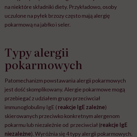
na niektóre składniki diety. Przykładowo, osoby
uczulone na pyłek brzozy często mają alergię
pokarmową na jabłko i seler.
Typy alergii
pokarmowych
Patomechanizm powstawania alergii pokarmowych
jest dość skomplikowany. Alergie pokarmowe mogą
przebiegać
z udziałem grupy przeciwciał
immunoglobuliny IgE (
reakcje IgE zależne
)
skierowanych przeciwko konkretnym alergenom
pokarmu lub niezależnie od przeciwciał (
reakcje
IgE
niezależne
). Wyróżnia się 4 typy alergii pokarmowych.