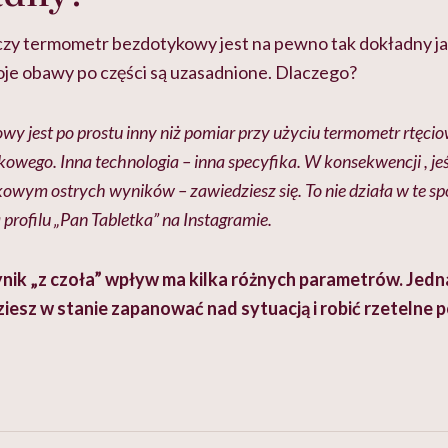
czy termometr bezdotykowy jest na pewno tak dokładny ja
e obawy po części są uzasadnione. Dlaczego?
y jest po prostu inny niż pomiar przy użyciu termometr rtęci
kowego. Inna technologia – inna specyfika. W konsekwencji , jeś
wym ostrych wyników – zawiedziesz się. To nie działa w te sp
profilu „Pan Tabletka” na Instagramie.
nik „z czoła” wpływ ma kilka różnych parametrów. Jednak
ziesz w stanie zapanować nad sytuacją i robić rzetelne 