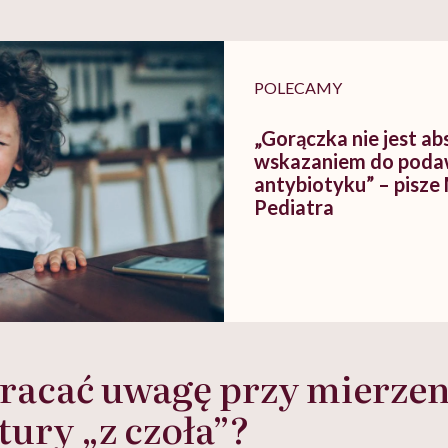
szkadzać
zmianie pokoleniowej u
atakach paniki. Z
tylko
kobiet w ciąży na rynku
warsztat pacjen
braźni"
pracy
ekspercki
POLECAMY
„Gorączka nie jest a
wskazaniem do poda
antybiotyku” – pisz
Pediatra
racać uwagę przy mierze
ury „z czoła”?