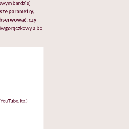
owym bardziej
sze parametry,
obserwować, czy
eciwgorączkowy albo
YouTube, itp.)