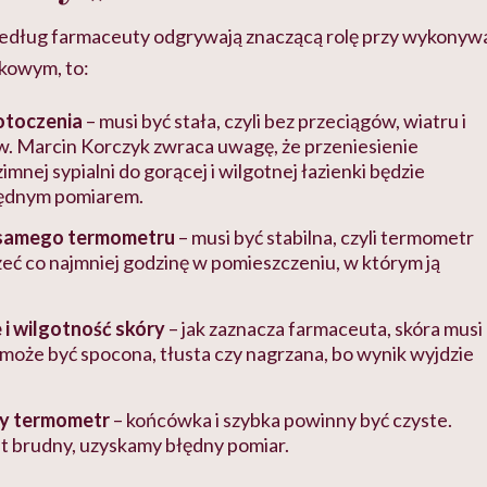
edług farmaceuty odgrywają znaczącą rolę przy wykonyw
kowym, to:
otoczenia
– musi być stała, czyli bez przeciągów, wiatru i
. Marcin Korczyk zwraca uwagę, że przeniesienie
mnej sypialni do gorącej i wilgotnej łazienki będzie
ędnym pomiarem.
samego termometru
– musi być stabilna, czyli termometr
eć co najmniej godzinę w pomieszczeniu, w którym ją
 i wilgotność skóry
– jak zaznacza farmaceuta, skóra musi
 może być spocona, tłusta czy nagrzana, bo wynik wyjdzie
y termometr
– końcówka i szybka powinny być czyste.
est brudny, uzyskamy błędny pomiar.