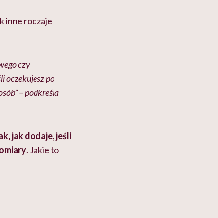
k inne rodzaje
owego czy
li oczekujesz po
osób” – podkreśla
, jak dodaje, jeśli
pomiary
. Jakie to