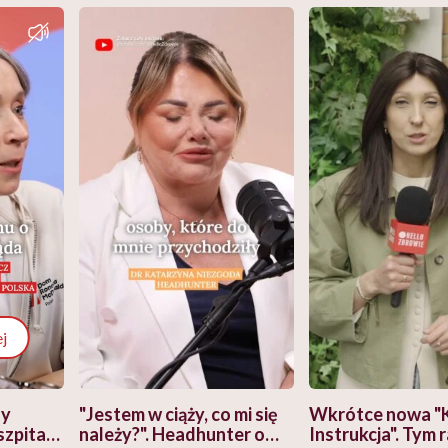
j
zy
"Jestem w ciąży, co mi się
Wkrótce nowa "
szpitalu
należy?". Headhunter o
Instrukcja". Tym 