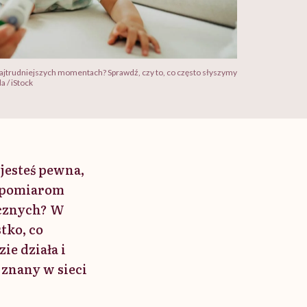
ajtrudniejszych momentach? Sprawdź, czy to, co często słyszymy
 / iStock
jesteś pewna,
z pomiarom
cznych? W
tko, co
ie działa i
 znany w sieci