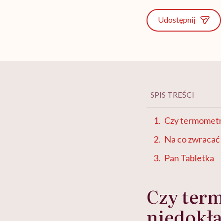
Udostępnij
SPIS TREŚCI
Czy termometr
Na co zwracać 
Pan Tabletka
Czy ter
niedokł