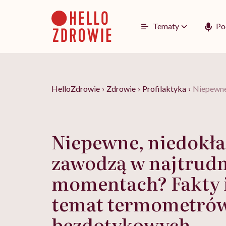
Go
to
content
Tematy
Po
HelloZdrowie
›
Zdrowie
›
Profilaktyka
›
Niepewne
Niepewne, niedokła
zawodzą w najtrudn
momentach? Fakty i
temat termometró
bezdotykowych