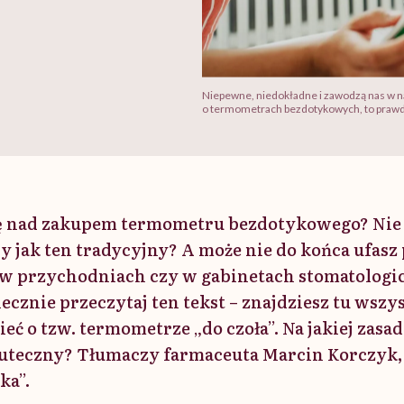
Niepewne, niedokładne i zawodzą nas w n
o termometrach bezdotykowych, to prawda
ę nad zakupem termometru bezdotykowego? Nie 
bry jak ten tradycyjny? A może nie do końca ufas
przychodniach czy w gabinetach stomatologi
ecznie przeczytaj ten tekst – znajdziesz tu wszys
ć o tzw. termometrze „do czoła”. Na jakiej zasadz
skuteczny? Tłumaczy farmaceuta Marcin Korczyk,
ka”.