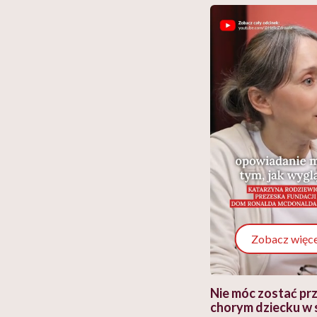
Zobacz więce
 i miał
Najlepsza dieta wydaje się
Nie móc zostać pr
 lekko
banalna, a może
chorym dziecku w 