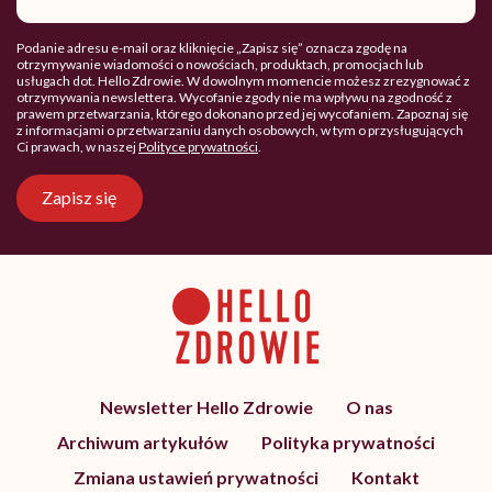
mail
Podanie adresu e-mail oraz kliknięcie „Zapisz się” oznacza zgodę na
otrzymywanie wiadomości o nowościach, produktach, promocjach lub
usługach dot. Hello Zdrowie. W dowolnym momencie możesz zrezygnować z
otrzymywania newslettera. Wycofanie zgody nie ma wpływu na zgodność z
prawem przetwarzania, którego dokonano przed jej wycofaniem. Zapoznaj się
z informacjami o przetwarzaniu danych osobowych, w tym o przysługujących
Ci prawach, w naszej
Polityce prywatności
.
Zapisz się
Newsletter Hello Zdrowie
O nas
Archiwum artykułów
Polityka prywatności
Zmiana ustawień prywatności
Kontakt