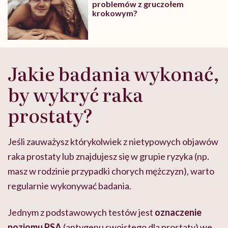
problemów z gruczołem
krokowym?
Jakie badania wykonać,
by wykryć raka
prostaty?
Jeśli zauważysz którykolwiek z nietypowych objawów
raka prostaty lub znajdujesz się w grupie ryzyka (np.
masz w rodzinie przypadki chorych mężczyzn), warto
regularnie wykonywać badania.
Jednym z podstawowych testów jest
oznaczenie
poziomu PSA
(antygenu swoistego dla prostaty) we