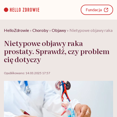
Go
to
Fundacja
content
HelloZdrowie
›
Choroby
›
Objawy
›
Nietypowe objawy raka pr
Nietypowe objawy raka
prostaty. Sprawdź, czy problem
cię dotyczy
Opublikowano:
14.03.2025 17:57