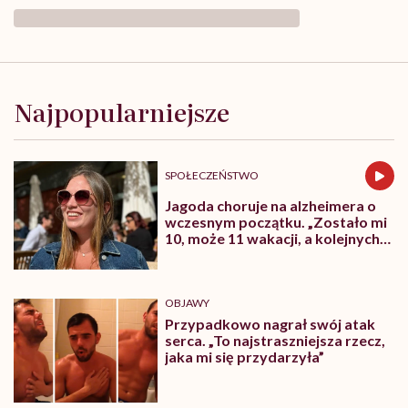
Urolog
bez
tabu.
Najpopularniejsze
Dr
Tomasz
Rynkiewicz:
„Rak
SPOŁECZEŃSTWO
prostaty
nie
Jagoda choruje na alzheimera o
boli,
wczesnym początku. „Zostało mi
a
10, może 11 wakacji, a kolejnych
guza
nie będę już świadoma”
jądra
trudno
przegapić”
OBJAWY
Przypadkowo nagrał swój atak
serca. „To najstraszniejsza rzecz,
jaka mi się przydarzyła”