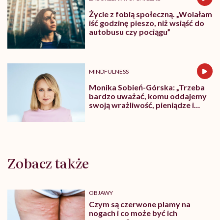
Życie z fobią społeczną. „Wolałam
iść godzinę pieszo, niż wsiąść do
autobusu czy pociągu”
MINDFULNESS
Monika Sobień-Górska: „Trzeba
bardzo uważać, komu oddajemy
swoją wrażliwość, pieniądze i
zaufanie”
Zobacz także
OBJAWY
Czym są czerwone plamy na
nogach i co może być ich