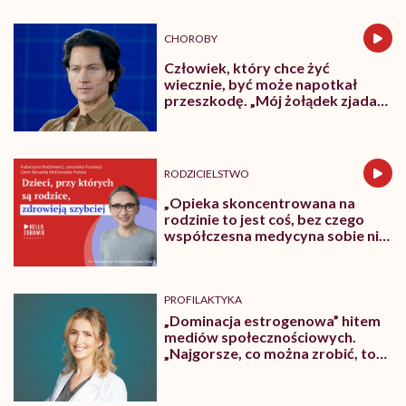
CHOROBY
Człowiek, który chce żyć
wiecznie, być może napotkał
przeszkodę. „Mój żołądek zjada
sam siebie”
RODZICIELSTWO
„Opieka skoncentrowana na
rodzinie to jest coś, bez czego
współczesna medycyna sobie nie
poradzi”
PROFILAKTYKA
„Dominacja estrogenowa” hitem
mediów społecznościowych.
„Najgorsze, co można zrobić, to
leczyć modne hasło”