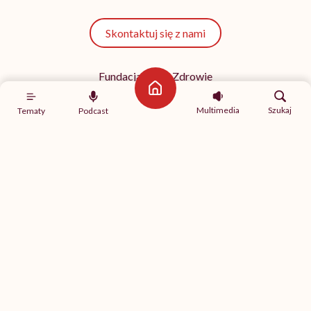
Skontaktuj się z nami
Fundacja Hello Zdrowie
ul. Poleczki 35
Strona główna
02-822 Warszawa
Multimedia
Szukaj
Tematy
Podcast
NIP 9512613236
Kontakt z redakcją
redakcja@hellozdrowie.pl
Dołącz do naszej społeczności
Właścicielem serwisu
HelloZdrowie
jest Fundacja należąca
do
USP Zdrowie sp. z o.o.
, które jest częścią
USP Group
.
Treści zawarte w serwisie HelloZdrowie mają charakter