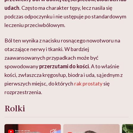
udach
. Często ma charakter tępy, lecz nasila się
podczas odpoczynku i nie ustępuje po standardowym
leczeniu przeciwbólowym.
Ból ten wynika z nacisku rosnącego nowotworu na
otaczające nerwy i tkanki. W bardziej
zaawansowanych przypadkach może być
spowodowany
przerzutami do kości
. A to właśnie
kości, zwłaszcza kręgosłup, biodra i uda, są jednym z
pierwszych miejsc, do których
rak prostaty
się
rozprzestrzenia.
Rolki