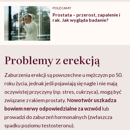
POLECAMY
Prostata – przerost, zapalenie i
rak. Jak wygląda badanie?
Problemy z erekcją
Zaburzenia erekcji są powszechne u mężczyzn po 50.
roku życia, jednak jeśli pojawiają się nagle i nie mają
oczywistej przyczyny (np. stres, cukrzyca), mogą być
związane z rakiem prostaty. N
owotwór uszkadza
bowiem nerwy odpowiedzialne za wzwód
lub
prowadzi do zaburzeń hormonalnych (zwłaszcza
spadku poziomu testosteronu).