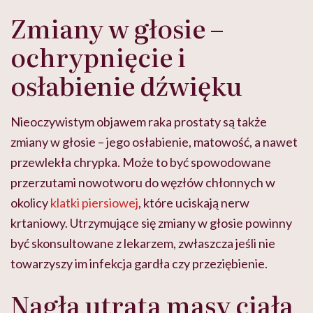
Zmiany w głosie –
ochrypnięcie i
osłabienie dźwięku
Nieoczywistym objawem raka prostaty są także
zmiany w głosie – jego osłabienie, matowość, a nawet
przewlekła chrypka. Może to być spowodowane
przerzutami nowotworu do węzłów chłonnych w
okolicy
klatki piersiowej
, które uciskają nerw
krtaniowy. Utrzymujące się zmiany w głosie powinny
być skonsultowane z lekarzem, zwłaszcza jeśli nie
towarzyszy im infekcja gardła czy przeziębienie.
Nagła utrata masy ciała