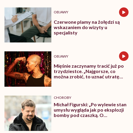
OBJAWY
Czerwone plamy na żołędzi są
wskazaniem do wizyty u
specjalisty
OBJAWY
Mięśnie zaczynamy tracić już po
trzydziestce. „Najgorsze, co
można zrobić, to uznać utratę
sprawności za nieunikniony
element starzenia”
CHOROBY
Michał Figurski: „Po wylewie stan
umysłu wygląda jak po eksplozji
bomby pod czaszką. O
jakiejkolwiek pracy myśli się na
samym końcu”