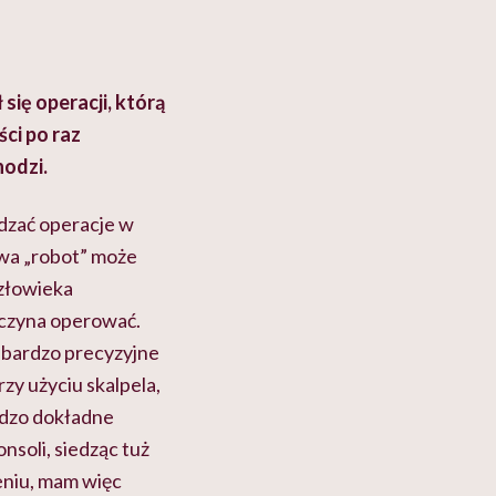
się operacji, którą
ści po raz
hodzi.
dzać operacje w
zwa „robot” może
człowieka
aczyna operować.
y bardzo precyzyjne
zy użyciu skalpela,
rdzo dokładne
nsoli, siedząc tuż
eniu, mam więc