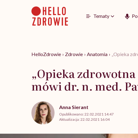
Go
to
content
Tematy
Po
HelloZdrowie
›
Zdrowie
›
Anatomia
›
„Opieka zdr
„Opieka zdrowotna 
mówi dr. n. med. P
Anna Sierant
Opublikowano:
22.02.2021 14:47
Aktualizacja:
22.02.2021 16:04