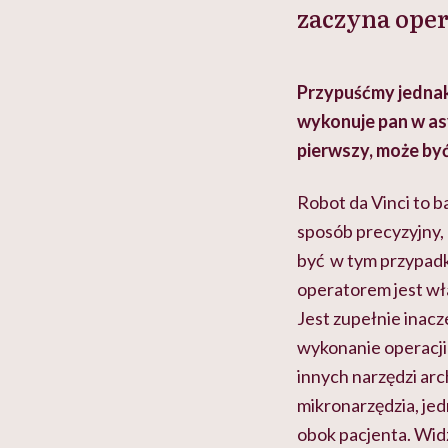
zaczyna oper
Przypuśćmy jednak,
wykonuje pan w asy
pierwszy, może być
Robot da Vinci to 
sposób precyzyjny,
być w tym przypadk
operatorem jest wł
Jest zupełnie inacz
wykonanie operacji 
innych narzędzi ar
mikronarzędzia, jed
obok pacjenta. Wid