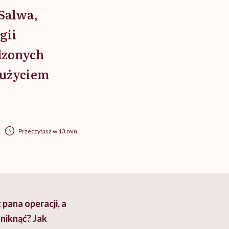
 Salwa,
gii
dzonych
 użyciem
Przeczytasz w 13 min
pana operacji, a
uniknąć? Jak