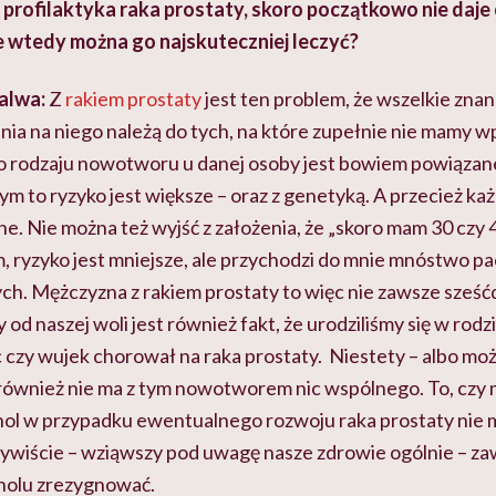
profilaktyka raka prostaty, skoro początkowo nie daje
e wtedy można go najskuteczniej leczyć?
Salwa:
Z
rakiem prostaty
jest ten problem, że wszelkie zna
nia na niego należą do tych, na które zupełnie nie mamy 
o rodzaju nowotworu u danej osoby jest bowiem powiązane 
tym to ryzyko jest większe – oraz z genetyką. A przecież każd
ne. Nie można też wyjść z założenia, że „skoro mam 30 czy 40
, ryzyko jest mniejsze, ale przychodzi do mnie mnóstwo p
ych. Mężczyzna z rakiem prostaty to więc nie zawsze sześćd
od naszej woli jest również fakt, że urodziliśmy się w rodzi
c czy wujek chorował na raka prostaty. Niestety – albo może 
również nie ma z tym nowotworem nic wspólnego. To, czy 
kohol w przypadku ewentualnego rozwoju raka prostaty nie
ywiście – wziąwszy pod uwagę nasze zdrowie ogólnie – zaws
oholu zrezygnować.