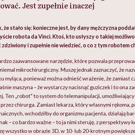
ować. Jest zupełnie inaczej
 że stało się: konieczne jest, by dany mężczyzna poddał 
ście robota da Vinci. Ktoś, kto usłyszy o takiej możliwo
 zdziwiony i zupełnie nie wiedzieć, o co z tym robotem c
bardzo zaawansowane narzędzie, które pozwala przeprowa
 niemal mikrochirurgiczny. Muszę jednak zaznaczyć, że na
u myląca, ponieważ można odnieść wrażenie, że zamiast 
aśnie maszyna – że wystarczy nacisnąć guziczek i to ona z
ej. Ten „robot” to system do telemanipulacji, umożliwiając
przez chirurga. Zamiast lekarza, który własnymi rękoma, pr
chaicznych, wchodziłby do organizmu pacjenta, działają ba
nak – co bardzo ważne – to ja nimi steruję, z perspektywy ko
zę wszystko w obrazie 3D, w 10- lub 20-krotnym powiększ