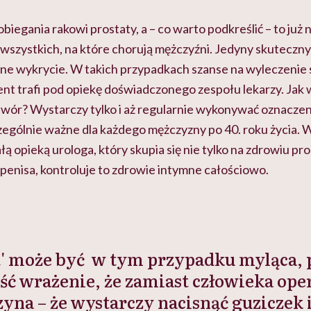
iegania rakowi prostaty, a – co warto podkreślić – to już 
szystkich, na które chorują mężczyźni. Jedyny skuteczny 
ne wykrycie. W takich przypadkach szanse na wyleczenie 
ent trafi pod opiekę doświadczonego zespołu lekarzy. Jak
wór? Wystarczy tylko i aż regularnie wykonywać oznaczen
zególnie ważne dla każdego mężczyzny po 40. roku życia. 
 opieką urologa, który skupia się nie tylko na zdrowiu pros
 penisa, kontroluje to zdrowie intymne całościowo.
t' może być w tym przypadku myląca,
ć wrażenie, że zamiast człowieka ope
yna – że wystarczy nacisnąć guziczek i