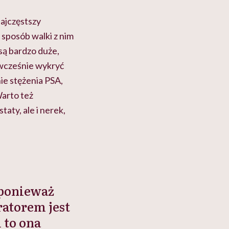
najczęstszy
sposób walki z nim
są bardzo duże,
 wcześnie wykryć
ie stężenia PSA,
Warto też
taty, ale i nerek,
 ponieważ
ratorem jest
 to ona