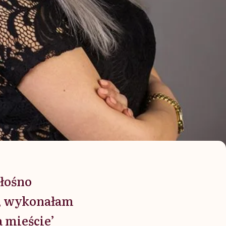
łośno
y, wykonałam
a mieście’