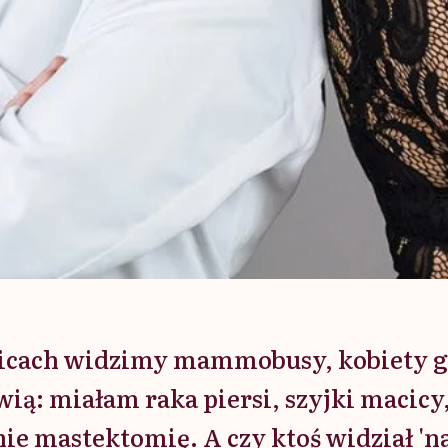
licach widzimy mammobusy, kobiety g
ią: miałam raka piersi, szyjki macic
nie mastektomię. A czy ktoś widział 'n