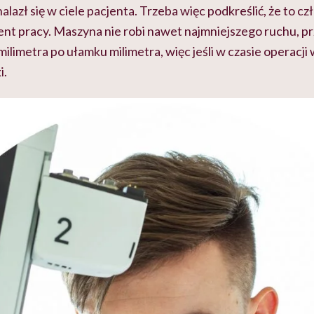
alazł się w ciele pacjenta. Trzeba więc podkreślić, że to c
nt pracy. Maszyna nie robi nawet najmniejszego ruchu, pr
ilimetra po ułamku milimetra, więc jeśli w czasie operacji w
i.