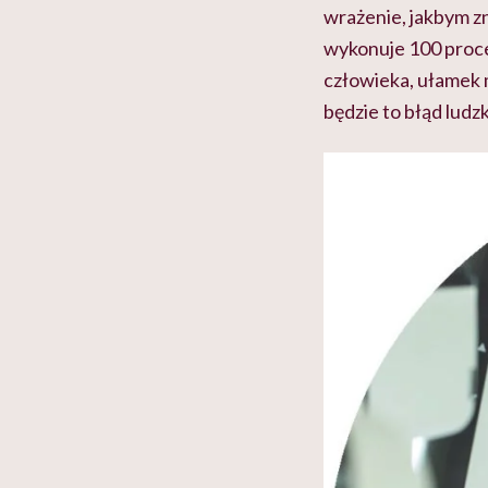
wrażenie, jakbym zn
wykonuje 100 proce
człowieka, ułamek m
będzie to błąd ludzk