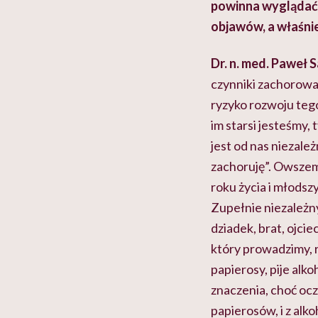
powinna wyglądać 
objawów, a właśni
Dr. n. med. Paweł 
czynniki zachorowa
ryzyko rozwoju teg
im starsi jesteśmy, 
jest od nas niezależ
zachoruję”. Owszem
roku życia i młodsz
Zupełnie niezależny 
dziadek, brat, ojcie
który prowadzimy, 
papierosy, pije al
znaczenia, choć ocz
papierosów, i z alk