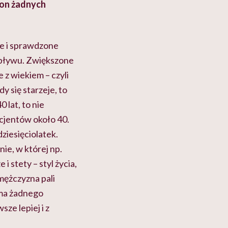
 on żadnych
ne i sprawdzone
wpływu. Zwiększone
z wiekiem – czyli
y się starzeje, to
 lat, to nie
acjentów około 40.
ziesięciolatek.
nie, w której np.
i stety – styl życia,
mężczyzna pali
 ma żadnego
ze lepiej i z