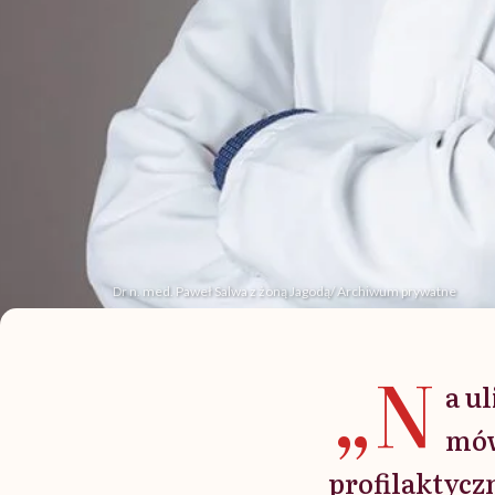
Dr n. med. Paweł Salwa z żoną Jagodą/ Archiwum prywatne
„N
a u
mów
profilaktycz