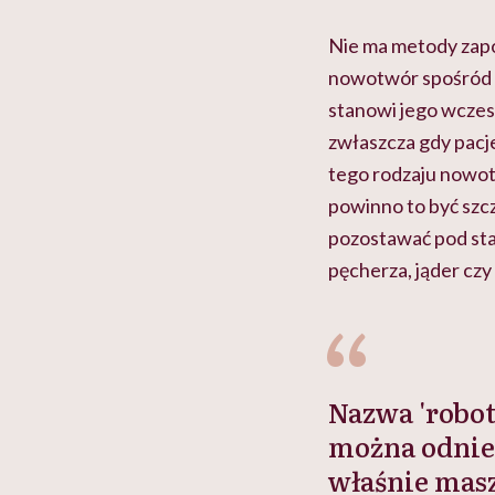
Nie ma metody zapob
nowotwór spośród w
stanowi jego wczes
zwłaszcza gdy pacj
tego rodzaju nowot
powinno to być szc
pozostawać pod stałą
pęcherza, jąder czy
Nazwa 'robo
można odnieś
właśnie masz