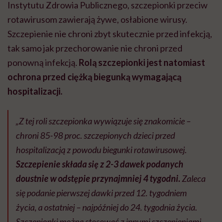
Instytutu Zdrowia Publicznego, szczepionki przeciw
rotawirusom zawierają żywe, osłabione wirusy.
Szczepienie nie chroni zbyt skutecznie przed infekcją,
tak samo jak przechorowanie nie chroni przed
ponowną infekcją.
Rolą szczepionki jest natomiast
ochrona przed ciężką biegunką wymagającą
hospitalizacji.
„Z tej roli szczepionka wywiązuje się znakomicie –
chroni 85-98 proc. szczepionych dzieci przed
hospitalizacją z powodu biegunki rotawirusowej.
Szczepienie składa się z 2-3 dawek podanych
doustnie w odstępie przynajmniej 4 tygodni.
Zaleca
się podanie pierwszej dawki przed 12. tygodniem
życia, a ostatniej – najpóźniej do 24. tygodnia życia.
Szczepionki można stosować z innymi szczepieniami