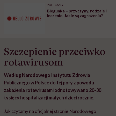
może chyba tylko
pracy
eksp
POLECAMY
głupota i brak
Biegunka – przyczyny, rodzaje i
wyobraźni"
leczenie. Jakie są zagrożenia?
Szczepienie przeciwko
rotawirusom
Według Narodowego Instytutu Zdrowia
Publicznego w Polsce do tej pory z powodu
zakażenia rotawirusami odnotowywano 20-30
tysięcy hospitalizacji małych dzieci rocznie.
Jak czytamy na oficjalnej stronie Narodowego