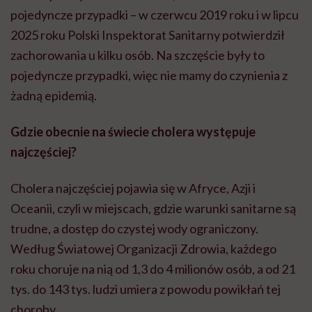
pojedyncze przypadki – w czerwcu 2019 roku i w lipcu
2025 roku Polski Inspektorat Sanitarny potwierdził
zachorowania u kilku osób. Na szczęście były to
pojedyncze przypadki, więc nie mamy do czynienia z
żadną epidemią.
Gdzie obecnie na świecie cholera występuje
najczęściej?
Cholera najczęściej pojawia się w Afryce, Azji i
Oceanii, czyli w miejscach, gdzie warunki sanitarne są
trudne, a dostęp do czystej wody ograniczony.
Według Światowej Organizacji Zdrowia, każdego
roku choruje na nią od 1,3 do 4 milionów osób, a od 21
tys. do 143 tys. ludzi umiera z powodu powikłań tej
choroby.