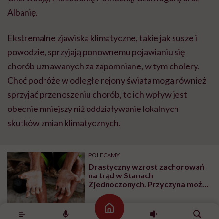
Albanię.
Ekstremalne zjawiska klimatyczne, takie jak susze i
powodzie, sprzyjają ponownemu pojawianiu się
chorób uznawanych za zapomniane, w tym cholery.
Choć podróże w odległe rejony świata mogą również
sprzyjać przenoszeniu chorób, to ich wpływ jest
obecnie mniejszy niż oddziaływanie lokalnych
skutków zmian klimatycznych.
POLECAMY
Drastyczny wzrost zachorowań
na trąd w Stanach
Zjednoczonych. Przyczyna może
leżeć w genach
Strona główna