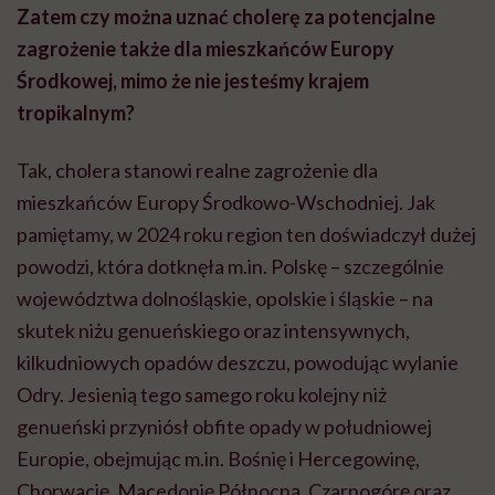
Zatem czy można uznać cholerę za potencjalne
zagrożenie także dla mieszkańców Europy
Środkowej, mimo że nie jesteśmy krajem
tropikalnym?
Tak, cholera stanowi realne zagrożenie dla
mieszkańców Europy Środkowo-Wschodniej. Jak
pamiętamy, w 2024 roku region ten doświadczył dużej
powodzi, która dotknęła m.in. Polskę – szczególnie
województwa dolnośląskie, opolskie i śląskie – na
skutek niżu genueńskiego oraz intensywnych,
kilkudniowych opadów deszczu, powodując wylanie
Odry. Jesienią tego samego roku kolejny niż
genueński przyniósł obfite opady w południowej
Europie, obejmując m.in. Bośnię i Hercegowinę,
Chorwację, Macedonię Północną, Czarnogórę oraz