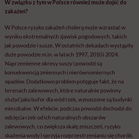
W związku z tym w Polsce również może dojść do
zakażeń?
W Polsce ryzyko zakażeń cholerą może wzrastać w
wyniku ekstremalnych zjawisk pogodowych, takich
jak powodzie i susze. W ostatnich dekadach wystąpiły
duże powodzie m.in. w latach 1997, 2010 i 2024.
Naprzemienne okresy suszy i powodzi są
konsekwencją zmiennych i nierównomiernych
opadów. Dodatkowo problem potęguje fakt, że na
terenach zalewowych, które naturalnie powinny
służyć jako bufor dla wód rzek, wznoszone są budynki
mieszkalne. W efekcie, podczas powodzi dochodzi do
odcięcia rzek od ich naturalnych obszarów
zalewowych, co zwiększa skalę zniszczeń, ryzyko
skażenia wody i sprzyja rozprzestrzenianiu się chorób,