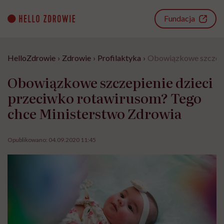
Go
to
Fundacja
content
HelloZdrowie
›
Zdrowie
›
Profilaktyka
›
Obowiązkowe szczepie
Obowiązkowe szczepienie dzieci
przeciwko rotawirusom? Tego
chce Ministerstwo Zdrowia
Opublikowano:
04.09.2020 11:45