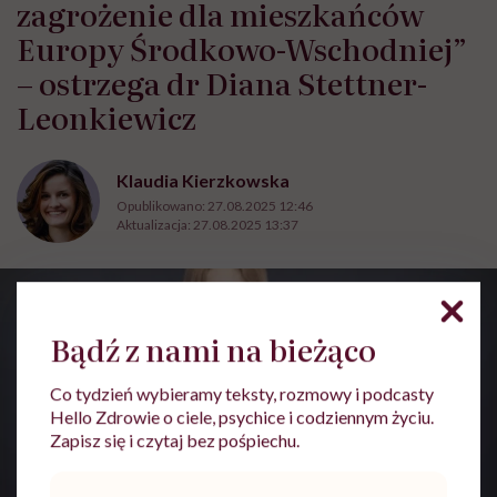
zagrożenie dla mieszkańców
Europy Środkowo-Wschodniej”
– ostrzega dr Diana Stettner-
Leonkiewicz
Klaudia Kierzkowska
Opublikowano:
27.08.2025 12:46
Aktualizacja:
27.08.2025 13:37
Bądź z nami na bieżąco
Co tydzień wybieramy teksty, rozmowy i podcasty
Hello Zdrowie o ciele, psychice i codziennym życiu.
Zapisz się i czytaj bez pośpiechu.
Adres