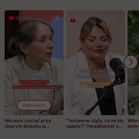
Zobacz więcej
Nie móc zostać przy
"Jestem w ciąży, co mi się
Wkró
chorym dziecku w
należy?". Headhunter o
Inst
szpitalu to tortura.
zmianie pokoleniowej u
atak
"Przeszkadzać w tym
kobiet w ciąży na rynku
wars