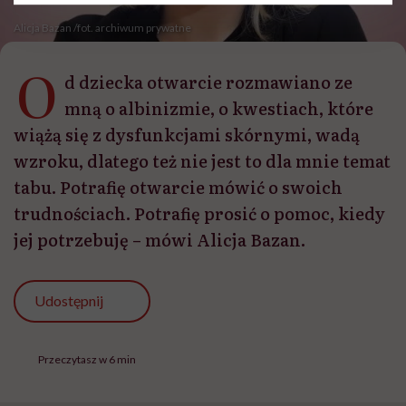
Alicja Bazan /fot. archiwum prywatne
O
d dziecka otwarcie rozmawiano ze
mną o albinizmie, o kwestiach, które
wiążą się z dysfunkcjami skórnymi, wadą
wzroku, dlatego też nie jest to dla mnie temat
tabu. Potrafię otwarcie mówić o swoich
trudnościach. Potrafię prosić o pomoc, kiedy
jej potrzebuję – mówi Alicja Bazan.
Udostępnij
Przeczytasz w 6 min