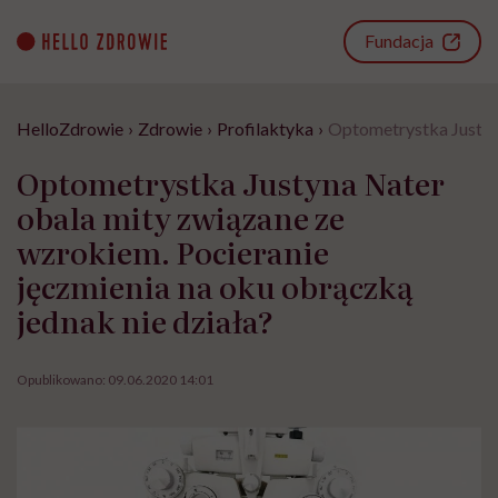
Go
to
Fundacja
content
HelloZdrowie
›
Zdrowie
›
Profilaktyka
›
Optometrystka Justyna
Optometrystka Justyna Nater
obala mity związane ze
wzrokiem. Pocieranie
jęczmienia na oku obrączką
jednak nie działa?
Opublikowano:
09.06.2020 14:01