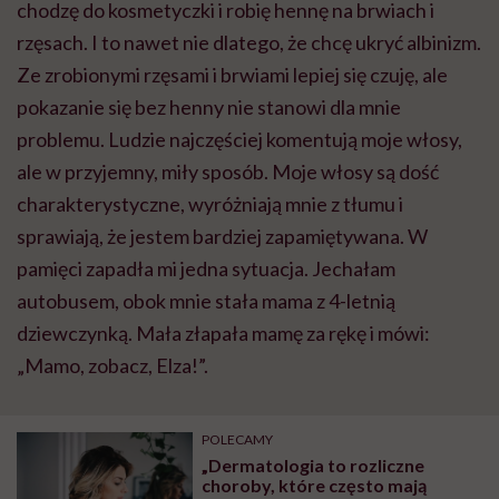
chodzę do kosmetyczki i robię hennę na brwiach i
rzęsach. I to nawet nie dlatego, że chcę ukryć albinizm.
Ze zrobionymi rzęsami i brwiami lepiej się czuję, ale
pokazanie się bez henny nie stanowi dla mnie
problemu. Ludzie najczęściej komentują moje włosy,
ale w przyjemny, miły sposób. Moje włosy są dość
charakterystyczne, wyróżniają mnie z tłumu i
sprawiają, że jestem bardziej zapamiętywana. W
pamięci zapadła mi jedna sytuacja. Jechałam
autobusem, obok mnie stała mama z 4-letnią
dziewczynką. Mała złapała mamę za rękę i mówi:
„Mamo, zobacz, Elza!”.
POLECAMY
„Dermatologia to rozliczne
choroby, które często mają