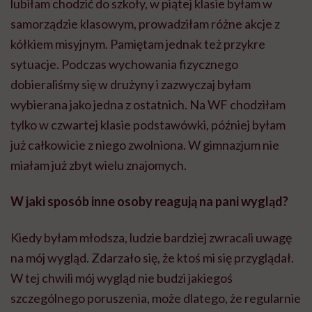
lubiłam chodzić do szkoły, w piątej klasie byłam w
samorządzie klasowym, prowadziłam różne akcje z
kółkiem misyjnym. Pamiętam jednak też przykre
sytuacje. Podczas wychowania fizycznego
dobieraliśmy się w drużyny i zazwyczaj byłam
wybierana jako jedna z ostatnich. Na WF chodziłam
tylko w czwartej klasie podstawówki, później byłam
już całkowicie z niego zwolniona. W gimnazjum nie
miałam już zbyt wielu znajomych.
W jaki sposób inne osoby reagują na pani wygląd?
Kiedy byłam młodsza, ludzie bardziej zwracali uwagę
na mój wygląd. Zdarzało się, że ktoś mi się przyglądał.
W tej chwili mój wygląd nie budzi jakiegoś
szczególnego poruszenia, może dlatego, że regularnie