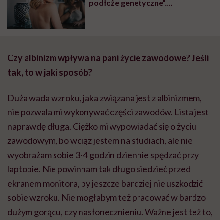
podłoże genetyczne”.
Dermatolog wyjaśnia, czy można
uchronić się przed chorobami,
które mają nasze matki
Czy albinizm wpływa na pani życie zawodowe? Jeśli
tak, to w jaki sposób?
Duża wada wzroku, jaka związana jest z albinizmem,
nie pozwala mi wykonywać części zawodów. Lista jest
naprawdę długa. Ciężko mi wypowiadać się o życiu
zawodowym, bo wciąż jestem na studiach, ale nie
wyobrażam sobie 3-4 godzin dziennie spędzać przy
laptopie. Nie powinnam tak długo siedzieć przed
ekranem monitora, by jeszcze bardziej nie uszkodzić
sobie wzroku. Nie mogłabym też pracować w bardzo
dużym gorącu, czy nasłonecznieniu. Ważne jest też to,