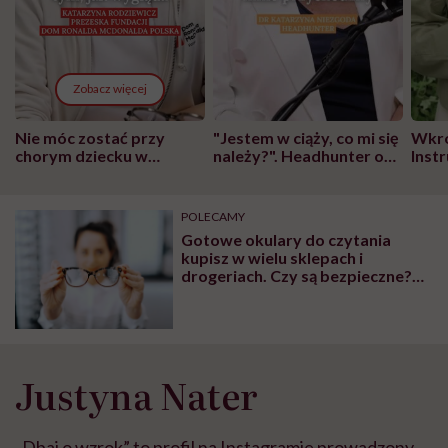
Zobacz więcej
Nie móc zostać przy
"Jestem w ciąży, co mi się
Wkró
chorym dziecku w
należy?". Headhunter o
Inst
szpitalu to tortura.
zmianie pokoleniowej u
atak
"Przeszkadzać w tym
kobiet w ciąży na rynku
wars
może chyba tylko
pracy
eksp
POLECAMY
głupota i brak
Gotowe okulary do czytania
wyobraźni"
kupisz w wielu sklepach i
drogeriach. Czy są bezpieczne?
Optometrystka wyjaśnia
Justyna Nater
„Dbaj o wzrok” to profil na Instagramie prowadzony