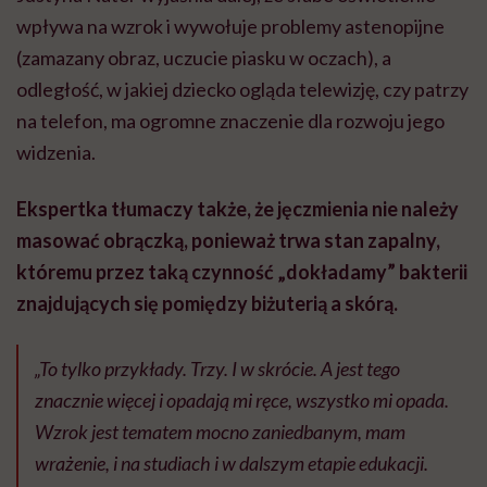
wpływa na wzrok i wywołuje problemy astenopijne
(zamazany obraz, uczucie piasku w oczach), a
odległość, w jakiej dziecko ogląda telewizję, czy patrzy
na telefon, ma ogromne znaczenie dla rozwoju jego
widzenia.
Ekspertka tłumaczy także, że jęczmienia nie należy
masować obrączką, ponieważ trwa stan zapalny,
któremu przez taką czynność „dokładamy” bakterii
znajdujących się pomiędzy biżuterią a skórą.
„To tylko przykłady. Trzy. I w skrócie. A jest tego
znacznie więcej i opadają mi ręce, wszystko mi opada.
Wzrok jest tematem mocno zaniedbanym, mam
wrażenie, i na studiach i w dalszym etapie edukacji.