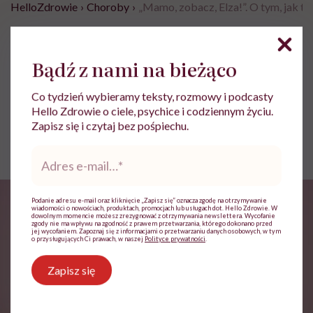
HelloZdrowie
›
Choroby
›
„Mamo, zobacz, Elza!”. O tym, jak to
„Mamo, zobacz, Elza!”. O tym,
jak to jest być albinoską,
Bądź z nami na bieżąco
opowiada Alicja Bazan
Co tydzień wybieramy teksty, rozmowy i podcasty
Hello Zdrowie o ciele, psychice i codziennym życiu.
Klaudia Kierzkowska
Zapisz się i czytaj bez pośpiechu.
Opublikowano:
25.09.2024 11:55
Adres
Aktualizacja:
25.09.2024 12:07
e-
mail
*
Podanie adresu e-mail oraz kliknięcie „Zapisz się” oznacza zgodę na otrzymywanie
wiadomości o nowościach, produktach, promocjach lub usługach dot. Hello Zdrowie. W
dowolnym momencie możesz zrezygnować z otrzymywania newslettera. Wycofanie
zgody nie ma wpływu na zgodność z prawem przetwarzania, którego dokonano przed
jej wycofaniem. Zapoznaj się z informacjami o przetwarzaniu danych osobowych, w tym
o przysługujących Ci prawach, w naszej
Polityce prywatności
.
Zapisz się