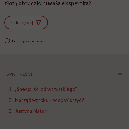
złotą obrączką uważa ekspertka?
Udostępnij
Przeczytasz w 5 min
SPIS TREŚCI
„Specjaliści od wszystkiego”
Narząd wzroku – w co wierzyć?
Justyna Nater