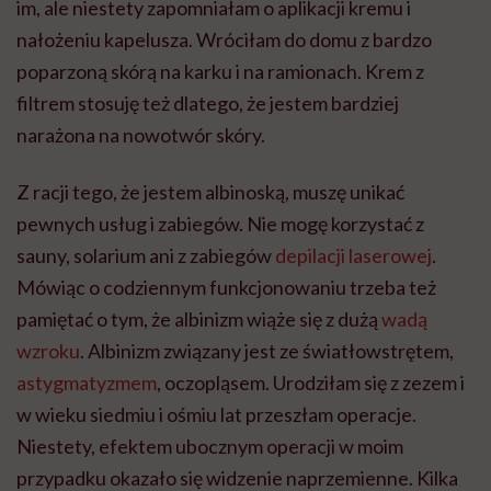
im, ale niestety zapomniałam o aplikacji kremu i
nałożeniu kapelusza. Wróciłam do domu z bardzo
poparzoną skórą na karku i na ramionach. Krem z
filtrem stosuję też dlatego, że jestem bardziej
narażona na nowotwór skóry.
Z racji tego, że jestem albinoską, muszę unikać
pewnych usług i zabiegów. Nie mogę korzystać z
sauny, solarium ani z zabiegów
depilacji laserowej
.
Mówiąc o codziennym funkcjonowaniu trzeba też
pamiętać o tym, że albinizm wiąże się z dużą
wadą
wzroku
. Albinizm związany jest ze światłowstrętem,
astygmatyzmem
, oczopląsem. Urodziłam się z zezem i
w wieku siedmiu i ośmiu lat przeszłam operacje.
Niestety, efektem ubocznym operacji w moim
przypadku okazało się widzenie naprzemienne. Kilka