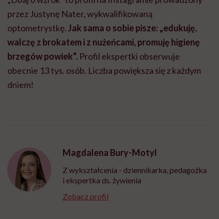
przez Justynę Nater, wykwalifikowaną
optometrystkę.
Jak sama o sobie pisze: „edukuję,
walczę z brokatem i z nużeńcami, promuję higienę
brzegów powiek”.
Profil ekspertki obserwuje
obecnie 13 tys. osób. Liczba powiększa się z każdym
dniem!
Magdalena Bury-Motyl
Z wykształcenia - dziennikarka, pedagożka
i ekspertka ds. żywienia
Zobacz profil