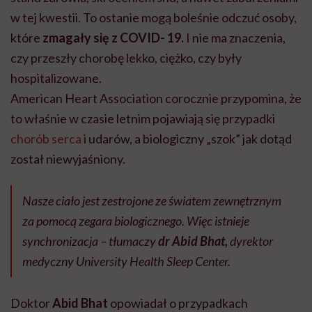
w tej kwestii. To ostanie mogą boleśnie odczuć osoby,
które
zmagały się z COVID- 19.
I nie ma znaczenia,
czy przeszły chorobę lekko, ciężko, czy były
hospitalizowane.
American Heart Association corocznie przypomina, że
to właśnie w czasie letnim pojawiają się przypadki
chorób serca
i udarów, a biologiczny „szok” jak dotąd
został niewyjaśniony.
Nasze ciało jest zestrojone ze światem zewnętrznym
za pomocą zegara biologicznego. Więc istnieje
synchronizacja – tłumaczy
dr Abid Bhat,
dyrektor
medyczny University Health Sleep Center.
Doktor
Abid Bhat
opowiadał o przypadkach