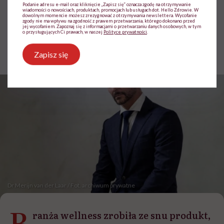
kradną nam spokój”
Podanie adresu e-mail oraz kliknięcie „Zapisz się” oznacza zgodę na otrzymywanie
wiadomości o nowościach, produktach, promocjach lub usługach dot. Hello Zdrowie. W
dowolnym momencie możesz zrezygnować z otrzymywania newslettera. Wycofanie
zgody nie ma wpływu na zgodność z prawem przetwarzania, którego dokonano przed
jej wycofaniem. Zapoznaj się z informacjami o przetwarzaniu danych osobowych, w tym
o przysługujących Ci prawach, w naszej
Polityce prywatności
.
Agata Źrałko
Opublikowano:
21.04.2026 07:34
Zapisz się
Aktualizacja:
22.04.2026 16:35
Dr Merijn van der Laar / Fot. archiwum prywatne
B
ranża wellness zrobiła ze snu produkt,