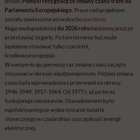
letnim.
Pomysł rezygnacji ze zmiany czasu trafił do
Parlamentu Europejskiego.
Prace nad projektem
zostały zawieszone po wybuchu
pandemii
.
Najprawdopodobniej
do 2026 roku
będziemy jeszcze
przestawiać zegarki. Po tym terminie być może
będziemy stosować tylko czas letni,
środkowoeuropejski.
W naszym kraju pierwszy raz zmianę czasu zaczęto
stosować w okresie międzywojennym. Później zmiana
czasu była wprowadzona z przerwami na okresy:
1946-1949, 1957-1964. Od 1977 r. aż po teraz
funkcjonuje nieustannie. Uzasadnieniem było
najefektywniejsze wykorzystanie światła
słonecznego w czasie dnia i oszczędność energii
elektrycznej.