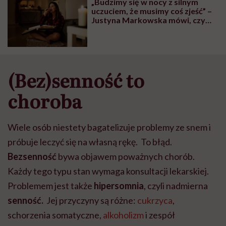
„Budzimy się w nocy z silnym
wyobraźni"
uczuciem, że musimy coś zjeść” –
Justyna Markowska mówi, czym
jest syndrom nocnego jedzenia i
dlaczego częściej dopada kobiety
(Bez)senność to
choroba
Wiele osób niestety bagatelizuje problemy ze snem i
próbuje leczyć się na własną rękę. To błąd.
Bezsenność
bywa objawem poważnych chorób.
Każdy tego typu stan wymaga konsultacji lekarskiej.
Problemem jest także
hipersomnia
, czyli nadmierna
senność.
Jej przyczyny są różne:
cukrzyca
,
schorzenia somatyczne,
alkoholizm
i zespół