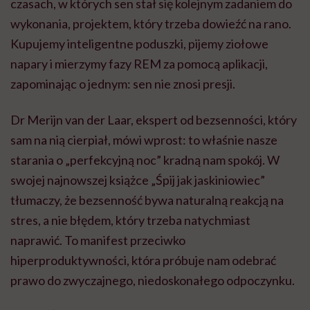
czasach, w których sen stał się kolejnym zadaniem do
wykonania, projektem, który trzeba dowieźć na rano.
Kupujemy inteligentne poduszki, pijemy ziołowe
napary i mierzymy fazy REM za pomocą aplikacji,
zapominając o jednym: sen nie znosi presji.
Dr Merijn van der Laar, ekspert od bezsenności, który
sam na nią cierpiał, mówi wprost: to właśnie nasze
starania o „perfekcyjną noc” kradną nam spokój. W
swojej najnowszej książce „Śpij jak jaskiniowiec”
tłumaczy, że bezsenność bywa naturalną reakcją na
stres, a nie błędem, który trzeba natychmiast
naprawić. To manifest przeciwko
hiperproduktywności, która próbuje nam odebrać
prawo do zwyczajnego, niedoskonałego odpoczynku.