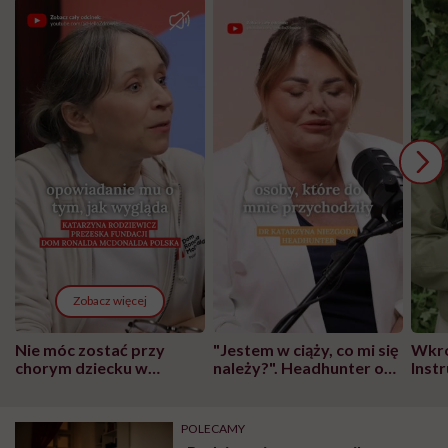
Zobacz więcej
Nie móc zostać przy
"Jestem w ciąży, co mi się
Wkró
chorym dziecku w
należy?". Headhunter o
Inst
szpitalu to tortura.
zmianie pokoleniowej u
atak
"Przeszkadzać w tym
kobiet w ciąży na rynku
wars
może chyba tylko
pracy
eksp
POLECAMY
głupota i brak