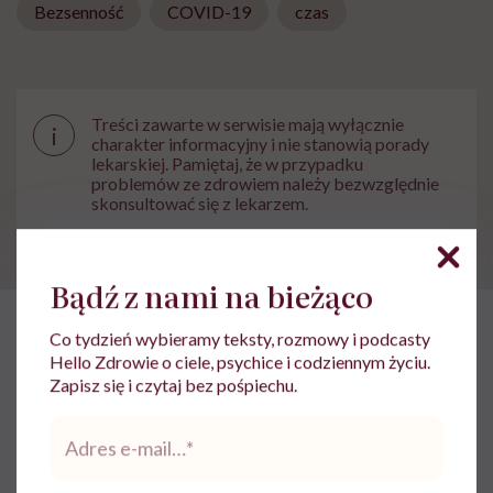
Bezsenność
COVID-19
czas
Treści zawarte w serwisie mają wyłącznie
i
charakter informacyjny i nie stanowią porady
lekarskiej. Pamiętaj, że w przypadku
problemów ze zdrowiem należy bezwzględnie
skonsultować się z lekarzem.
Bądź z nami na bieżąco
Co tydzień wybieramy teksty, rozmowy i podcasty
HelloZdrowie
›
Zdrowie
›
W pułapce perfekcyjnego odpoczynku.
Hello Zdrowie o ciele, psychice i codziennym życiu.
Zapisz się i czytaj bez pośpiechu.
W pułapce perfekcyjnego
Adres
odpoczynku. Dr Merijn van der
e-
Laar: „To starania o idealną noc
mail
*