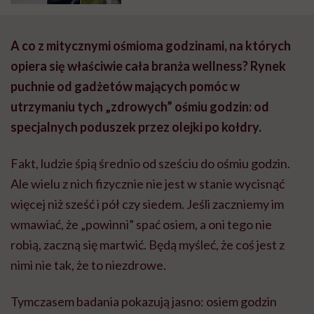
A co z mitycznymi ośmioma godzinami, na których
opiera się właściwie cała branża wellness? Rynek
puchnie od gadżetów mających pomóc w
utrzymaniu tych „zdrowych” ośmiu godzin: od
specjalnych poduszek przez olejki po kołdry.
Fakt, ludzie śpią średnio od sześciu do ośmiu godzin.
Ale wielu z nich fizycznie nie jest w stanie wycisnąć
więcej niż sześć i pół czy siedem. Jeśli zaczniemy im
wmawiać, że „powinni” spać osiem, a oni tego nie
robią, zaczną się martwić. Będą myśleć, że coś jest z
nimi nie tak, że to niezdrowe.
Tymczasem badania pokazują jasno: osiem godzin