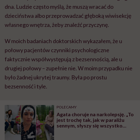
dna. Ludzie często myślą, że muszą wracać do
dzieciństwa albo przeprowadzać głęboką wiwisekcję
własnego wnętrza, żeby znaleźć przyczynę.
W moich badaniach doktorskich wykazałem, że u
połowy pacjentów czynniki psychologiczne
faktycznie współwystępują z bezsennością, ale u
drugiej połowy – zupełnie nie. W moim przypadku nie
było żadnej ukrytej traumy. Była po prostu
bezsenność i tyle.
POLECAMY
Agata choruje na narkolepsję. „To
jest trochę tak, jak w paraliżu
sennym, słyszy się wszystko
dookoła”