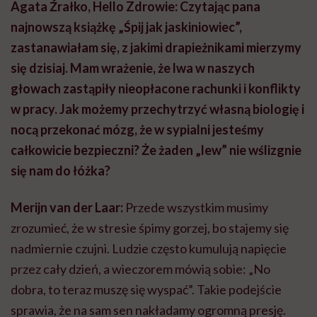
Agata Źrałko, Hello Zdrowie: Czytając pana
najnowszą książkę „Śpij jak jaskiniowiec”,
zastanawiałam się, z jakimi drapieżnikami mierzymy
się dzisiaj. Mam wrażenie, że lwa w naszych
głowach zastąpiły nieopłacone rachunki i konflikty
w pracy. Jak możemy przechytrzyć własną biologię i
nocą przekonać mózg, że w sypialni jesteśmy
całkowicie bezpieczni? Że żaden „lew” nie wślizgnie
się nam do łóżka?
Merijn van der Laar:
Przede wszystkim musimy
zrozumieć, że w stresie śpimy gorzej, bo stajemy się
nadmiernie czujni. Ludzie często kumulują napięcie
przez cały dzień, a wieczorem mówią sobie: „No
dobra, to teraz muszę się wyspać”. Takie podejście
sprawia, że na sam sen nakładamy ogromną presję.