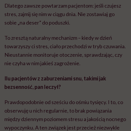
Dlatego zawsze powtarzam pacjentom: jeśli czujesz
stres, zajmij się nim w ciągu dnia. Nie zostawiaj go
sobie „na deser” do poduszki.
To zresztą naturalny mechanizm – kiedy w dzień
towarzyszy ci stres, ciało przechodzi w tryb czuwania.
Nieustannie monitoruje otoczenie, sprawdzając, czy
nie czyha w nim jakieś zagrożenie.
Ilu pacjentów z zaburzeniami snu, takimi jak
bezsenność, pan leczył?
Prawdopodobnie od sześciu do ośmiu tysięcy. I to, co
obserwuję u nich regularnie, to brak powiązania
między dziennym poziomem stresu a jakością nocnego
wypoczynku. A ten związek jest przecież niezwykle