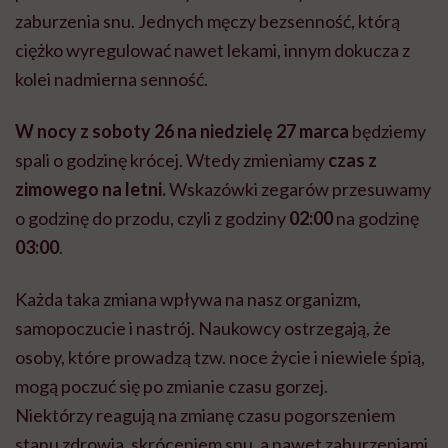
zaburzenia snu. Jednych męczy bezsenność, którą
ciężko wyregulować nawet lekami, innym dokucza z
kolei nadmierna senność.
W nocy z soboty 26 na niedzielę 27 marca
będziemy
spali o godzinę krócej. Wtedy zmieniamy
czas z
zimowego
na letni.
Wskazówki zegarów przesuwamy
o godzinę do przodu, czyli z godziny
02:00
na godzinę
03:00
.
Każda taka zmiana wpływa na nasz organizm,
samopoczucie i nastrój. Naukowcy ostrzegają, że
osoby, które prowadzą tzw. noce życie i niewiele śpią,
mogą poczuć się po zmianie czasu gorzej.
Niektórzy reagują na zmianę czasu pogorszeniem
stanu zdrowia, skróceniem snu, a nawet zaburzeniami