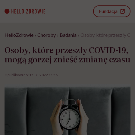
Go
to
Fundacja
content
HelloZdrowie
›
Choroby
›
Badania
›
Osoby, które przeszły CO
Osoby, które przeszły COVID-19,
mogą gorzej znieść zmianę czasu
Opublikowano:
15.03.2022 11:16