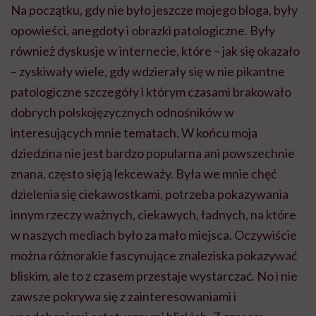
Na początku, gdy nie było jeszcze mojego bloga, były
opowieści, anegdoty i obrazki patologiczne. Były
również dyskusje w internecie, które – jak się okazało
– zyskiwały wiele, gdy wdzierały się w nie pikantne
patologiczne szczegóły i którym czasami brakowało
dobrych polskojęzycznych odnośników w
interesujących mnie tematach. W końcu moja
dziedzina nie jest bardzo popularna ani powszechnie
znana, często się ją lekceważy. Była we mnie chęć
dzielenia się ciekawostkami, potrzeba pokazywania
innym rzeczy ważnych, ciekawych, ładnych, na które
w naszych mediach było za mało miejsca. Oczywiście
można różnorakie fascynujące znaleziska pokazywać
bliskim, ale to z czasem przestaje wystarczać. No i nie
zawsze pokrywa się z zainteresowaniami i