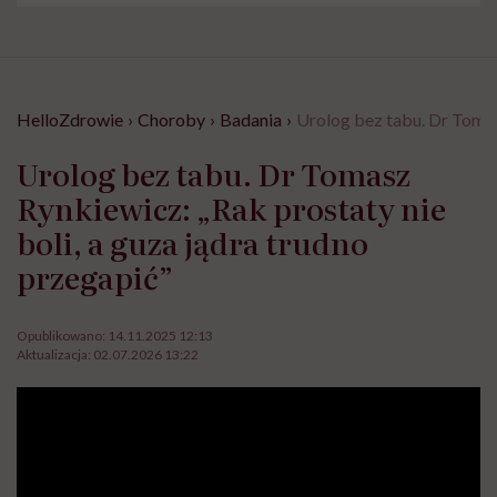
HelloZdrowie
›
Choroby
›
Badania
›
Urolog bez tabu. Dr Tomasz
Urolog bez tabu. Dr Tomasz
Rynkiewicz: „Rak prostaty nie
boli, a guza jądra trudno
przegapić”
Opublikowano:
14.11.2025 12:13
Aktualizacja:
02.07.2026 13:22