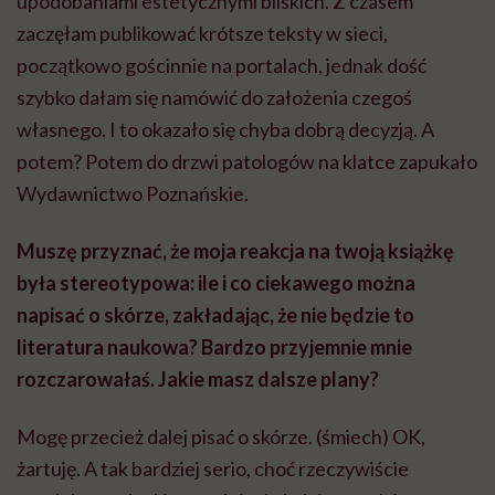
upodobaniami estetycznymi bliskich. Z czasem
zaczęłam publikować krótsze teksty w sieci,
początkowo gościnnie na portalach, jednak dość
szybko dałam się namówić do założenia czegoś
własnego. I to okazało się chyba dobrą decyzją. A
potem? Potem do drzwi patologów na klatce zapukało
Wydawnictwo Poznańskie.
Muszę przyznać, że moja reakcja na twoją książkę
była stereotypowa: ile i co ciekawego można
napisać o skórze, zakładając, że nie będzie to
literatura naukowa? Bardzo przyjemnie mnie
rozczarowałaś. Jakie masz dalsze plany?
Mogę przecież dalej pisać o skórze. (śmiech) OK,
żartuję. A tak bardziej serio, choć rzeczywiście