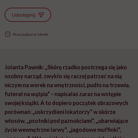
Udostępnij
Przeczytasz w 14 min
Jolanta Pawnik: „Skórę rzadko postrzega się jako
osobny narząd, zwykło się raczej patrzeć na nią
niczym na worek na wnętrzności, pudło na trzewia,
futerał na wątpia” – napisałaś zaraz na wstępie
swojej książki. A to dopiero początek obrazowych
porównań: „uskrzydleni lokatorzy” w skórze
włosów, „psotniki pod paznokciami”, „ubarwiające
życie wewnętrzne larwy”, „jagodowe muffinki”,