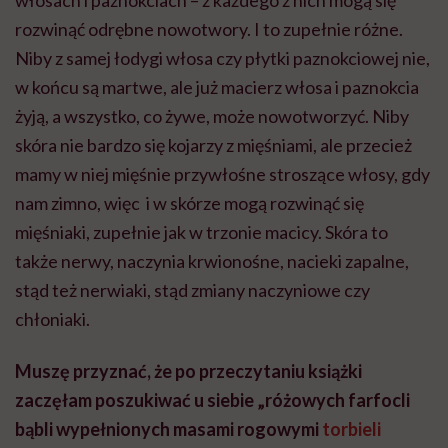
włosach i paznokciach – z każdego z nich mogą się
rozwinąć odrębne nowotwory. I to zupełnie różne.
Niby z samej łodygi włosa czy płytki paznokciowej nie,
w końcu są martwe, ale już macierz włosa i paznokcia
żyją, a wszystko, co żywe, może nowotworzyć. Niby
skóra nie bardzo się kojarzy z mięśniami, ale przecież
mamy w niej mięśnie przywłośne stroszące włosy, gdy
nam zimno, więc i w skórze mogą rozwinąć się
mięśniaki, zupełnie jak w trzonie macicy. Skóra to
także nerwy, naczynia krwionośne, nacieki zapalne,
stąd też nerwiaki, stąd zmiany naczyniowe czy
chłoniaki.
Muszę przyznać, że po przeczytaniu książki
zaczęłam poszukiwać u siebie „różowych farfocli
bąbli wypełnionych masami rogowymi
torbieli