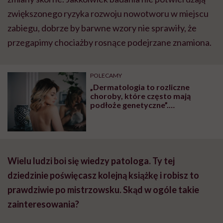
zwiększonego ryzyka rozwoju nowotworu w miejscu
zabiegu, dobrze by barwne wzory nie sprawiły, że
przegapimy chociażby rosnące podejrzane znamiona.
POLECAMY
„Dermatologia to rozliczne
choroby, które często mają
podłoże genetyczne”.
Dermatolog wyjaśnia, czy można
uchronić się przed chorobami,
które mają nasze matki
Wielu ludzi boi się wiedzy patologa. Ty tej
dziedzinie poświęcasz kolejną książkę i robisz to
prawdziwie po mistrzowsku. Skąd w ogóle takie
zainteresowania?