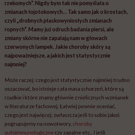
rzekomych”. Nigdy bym tak nie pomyślała o
zmianach łojotokowych… Tak samo jak o krostach,
czyli „drobnych płaskowyniosłych zmianach
ropnych”. Mamy już odruch badania piersi, ale
zmiany skórne nie zapalają nam w głowach
czerwonych lampek. Jakie choroby skóry są
najpoważniejsze, a jakich jest statystycznie
najmniej?
Może raczej: czego jest statystycznie najmniej trudno
oszacować, bo istnieje cała masa schorzeń, które są
rzadkie i które znamy głównie z nielicznych wzmianek
w literaturze fachowej. Łatwiej pewnie oceniać,
czego jest najwięcej; zwłaszcza jeśli to sobie jakoś
pogrupujemy na nowotwory,
choroby
autoimmunologiczne
czy zapalne etc.. I jeśli