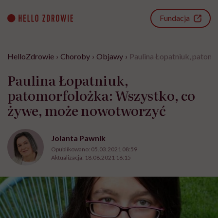
Go
to
Fundacja
content
HelloZdrowie
›
Choroby
›
Objawy
›
Paulina Łopatniuk, patom
Paulina Łopatniuk,
patomorfolożka: Wszystko, co
żywe, może nowotworzyć
Jolanta Pawnik
Opublikowano:
05.03.2021 08:59
Aktualizacja:
18.08.2021 16:15