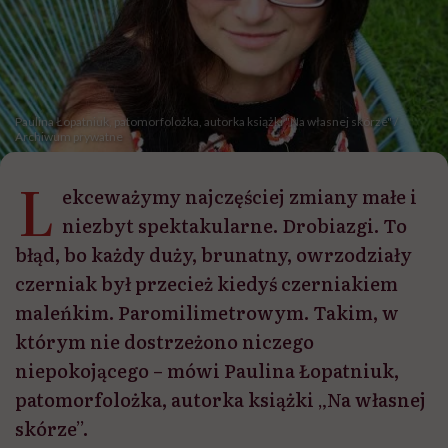
Paulina Łopatniuk, patomorfolożka, autorka książki "Na własnej skórze" /
Archiwum prywatne
L
ekceważymy najczęściej zmiany małe i
niezbyt spektakularne. Drobiazgi. To
błąd, bo każdy duży, brunatny, owrzodziały
czerniak był przecież kiedyś czerniakiem
maleńkim. Paromilimetrowym. Takim, w
którym nie dostrzeżono niczego
niepokojącego – mówi Paulina Łopatniuk,
patomorfolożka, autorka książki „Na własnej
skórze”.