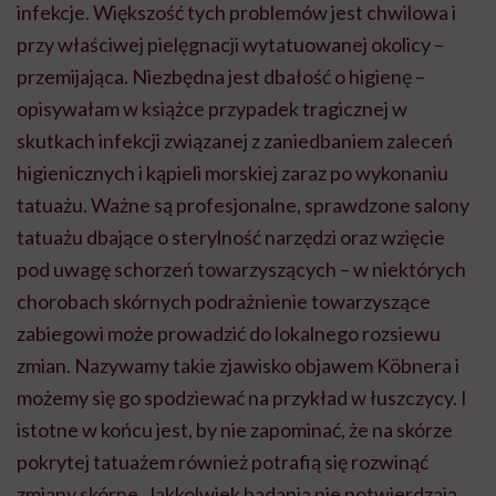
infekcje. Większość tych problemów jest chwilowa i
przy właściwej pielęgnacji wytatuowanej okolicy –
przemijająca. Niezbędna jest dbałość o higienę –
opisywałam w książce przypadek tragicznej w
skutkach infekcji związanej z zaniedbaniem zaleceń
higienicznych i kąpieli morskiej zaraz po wykonaniu
tatuażu. Ważne są profesjonalne, sprawdzone salony
tatuażu dbające o sterylność narzędzi oraz wzięcie
pod uwagę schorzeń towarzyszących – w niektórych
chorobach skórnych podrażnienie towarzyszące
zabiegowi może prowadzić do lokalnego rozsiewu
zmian. Nazywamy takie zjawisko objawem Köbnera i
możemy się go spodziewać na przykład w łuszczycy. I
istotne w końcu jest, by nie zapominać, że na skórze
pokrytej tatuażem również potrafią się rozwinąć
zmiany skórne. Jakkolwiek badania nie potwierdzają