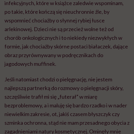
infekcyjnych, które w książce zaledwie wspominam,
po takie, które kończą się nieuchronnie źle, by
wspomnieć chociażby o słynnej rybiej łusce
arlekinowej. Dzieci nie są przecież wolne też od
chorób onkologicznych i to niekiedy niezwykłych w
formie, jak chociażby skórne postaci białaczek, dające
obraz przyrównywany w podręcznikach do
jagodowych muffinek.
Jeśli natomiast chodzi o pielęgnację, nie jestem
najlepszą partnerką do rozmowy o pielęgnacji skóry,
szczęśliwie trafił mi się „futerał” w miarę
bezproblemowy, a i maluję się bardzo rzadko i w nader
niewielkim zakresie, ot, jakiś czasem błyszczyk czy
szminka ochronna, stąd nie mam przesadnego obycia z
zagadnieniami natury kosmetycznej. Ominęły mnie