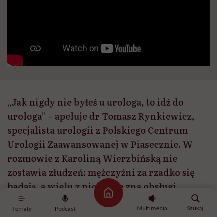
„Jak nigdy nie byłeś u urologa, to idź do
urologa” – apeluje dr Tomasz Rynkiewicz,
specjalista urologii z Polskiego Centrum
Urologii Zaawansowanej w Piasecznie. W
rozmowie z Karoliną Wierzbińską nie
zostawia złudzeń: mężczyźni za rzadko się
badają, a wielu z nich „nie zna obsługi
Strona główna
własnych narządów płciowych”.
Multimedia
Szukaj
Tematy
Podcast