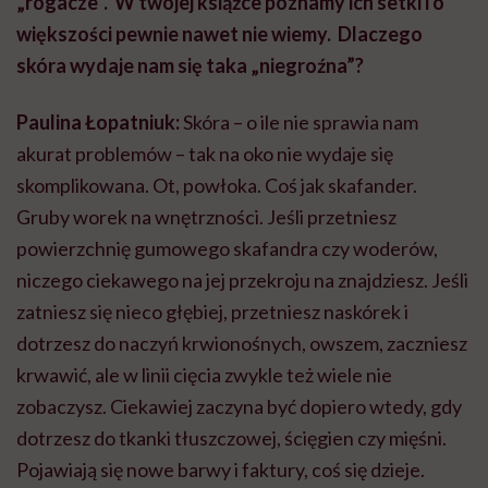
„rogacze”. W twojej książce poznamy ich setki i o
większości pewnie nawet nie wiemy. Dlaczego
skóra wydaje nam się taka „niegroźna”?
Paulina Łopatniuk:
Skóra – o ile nie sprawia nam
akurat problemów – tak na oko nie wydaje się
skomplikowana. Ot, powłoka. Coś jak skafander.
Gruby worek na wnętrzności. Jeśli przetniesz
powierzchnię gumowego skafandra czy woderów,
niczego ciekawego na jej przekroju na znajdziesz. Jeśli
zatniesz się nieco głębiej, przetniesz naskórek i
dotrzesz do naczyń krwionośnych, owszem, zaczniesz
krwawić, ale w linii cięcia zwykle też wiele nie
zobaczysz. Ciekawiej zaczyna być dopiero wtedy, gdy
dotrzesz do tkanki tłuszczowej, ścięgien czy mięśni.
Pojawiają się nowe barwy i faktury, coś się dzieje.