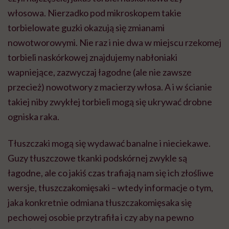
włosowa. Nierzadko pod mikroskopem takie
torbielowate guzki okazują się zmianami
nowotworowymi. Nie raz i nie dwa w miejscu rzekomej
torbieli naskórkowej znajdujemy nabłoniaki
wapniejące, zazwyczaj łagodne (ale nie zawsze
przecież) nowotwory z macierzy włosa. A i w ścianie
takiej niby zwykłej torbieli mogą się ukrywać drobne
ogniska raka.
Tłuszczaki mogą się wydawać banalne i nieciekawe.
Guzy tłuszczowe tkanki podskórnej zwykle są
łagodne, ale co jakiś czas trafiają nam się ich złośliwe
wersje, tłuszczakomięsaki – wtedy informacje o tym,
jaka konkretnie odmiana tłuszczakomięsaka się
pechowej osobie przytrafiła i czy aby na pewno