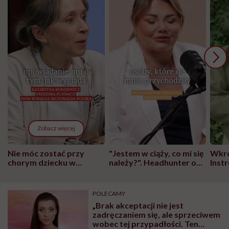
Zobacz więcej
Nie móc zostać przy
"Jestem w ciąży, co mi się
Wkró
chorym dziecku w
należy?". Headhunter o
Inst
szpitalu to tortura.
zmianie pokoleniowej u
atak
"Przeszkadzać w tym
kobiet w ciąży na rynku
wars
może chyba tylko
pracy
eksp
POLECAMY
głupota i brak
„Brak akceptacji nie jest
wyobraźni"
zadręczaniem się, ale sprzeciwem
wobec tej przypadłości. Ten