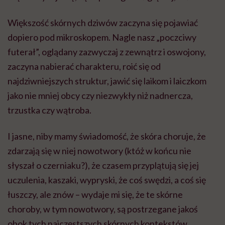
Większość skórnych dziwów zaczyna się pojawiać
dopiero pod mikroskopem. Nagle nasz „poczciwy
futerał”, oglądany zazwyczaj z zewnątrz i oswojony,
zaczyna nabierać charakteru, roić się od
najdziwniejszych struktur, jawić się laikom i laiczkom
jako nie mniej obcy czy niezwykły niż nadnercza,
trzustka czy wątroba.
I jasne, niby mamy świadomość, że skóra choruje, że
zdarzają się w niej nowotwory (któż w końcu nie
słyszał o czerniaku?), że czasem przyplątują się jej
uczulenia, kaszaki, wypryski, że coś swędzi, a coś się
łuszczy, ale znów – wydaje mi się, że te skórne
choroby, w tym nowotwory, są postrzegane jakoś
obok tych najczęstszych skórnych kontekstów.