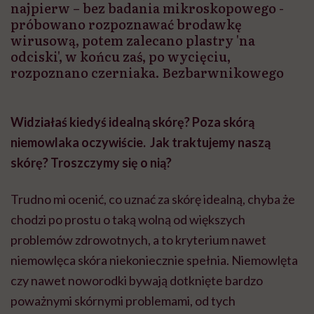
najpierw – bez badania mikroskopowego -
próbowano rozpoznawać brodawkę
wirusową, potem zalecano plastry 'na
odciski', w końcu zaś, po wycięciu,
rozpoznano czerniaka. Bezbarwnikowego
Widziałaś kiedyś idealną skórę? Poza skórą
niemowlaka oczywiście. Jak traktujemy naszą
skórę? Troszczymy się o nią?
Trudno mi ocenić, co uznać za skórę idealną, chyba że
chodzi po prostu o taką wolną od większych
problemów zdrowotnych, a to kryterium nawet
niemowlęca skóra niekoniecznie spełnia. Niemowlęta
czy nawet noworodki bywają dotknięte bardzo
poważnymi skórnymi problemami, od tych