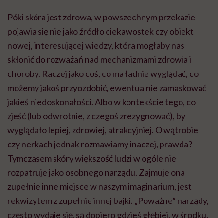
Póki skóra jest zdrowa, w powszechnym przekazie
pojawia się nie jako źródło ciekawostek czy obiekt
nowej, interesującej wiedzy, która mogłaby nas
skłonić do rozważań nad mechanizmami zdrowia i
choroby. Raczej jako coś, co ma ładnie wyglądać, co
możemy jakoś przyozdobić, ewentualnie zamaskować
jakieś niedoskonałości. Albo w kontekście tego, co
zjeść (lub odwrotnie, z czegoś zrezygnować), by
wyglądało lepiej, zdrowiej, atrakcyjniej. O wątrobie
czy nerkach jednak rozmawiamy inaczej, prawda?
Tymczasem skóry większość ludzi w ogóle nie
rozpatruje jako osobnego narządu. Zajmuje ona
zupełnie inne miejsce w naszym imaginarium, jest
rekwizytem z zupełnie innej bajki. „Poważne” narządy,
często wydaje się, są dopiero gdzieś głębiej, w środku.