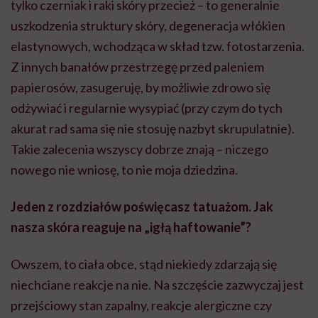
tylko czerniak i raki skóry przecież – to generalnie
uszkodzenia struktury skóry, degeneracja włókien
elastynowych, wchodząca w skład tzw. fotostarzenia.
Z innych banałów przestrzegę przed paleniem
papierosów, zasugeruję, by możliwie zdrowo się
odżywiać i regularnie wysypiać (przy czym do tych
akurat rad sama się nie stosuję nazbyt skrupulatnie).
Takie zalecenia wszyscy dobrze znają – niczego
nowego nie wniosę, to nie moja dziedzina.
Jeden z rozdziałów poświęcasz tatuażom. Jak
nasza skóra reaguje na „igłą haftowanie”?
Owszem, to ciała obce, stąd niekiedy zdarzają się
niechciane reakcje na nie. Na szczęście zazwyczaj jest
przejściowy stan zapalny, reakcje alergiczne czy