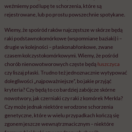
weźmiemy pod lupę te schorzenia, które są
rejestrowane, lub po prostu powszechnie spotykane.
Wiemy, że spośród raków najczęstsze w skórze będą
raki podstawnokomórkowe (wspomniane baziaki) i –
drugie w kolejności – płaskonabłonkowe, zwane
czasem kolczystokomórkowymi. Wiemy, że pośród
chorób nienowotworowych częste będą
łuszczyca
czy liszaj płaski. Trudno też jednoznacznie wytypować
dolegliwości „najpoważniejsze”, bo jakie przyjąć
kryteria? Czy będą to co bardziej zabójcze skórne
nowotwory, jak czerniaki czy raki z komórek Merkla?
Czy może jednak niektóre wrodzone schorzenia
genetyczne, które w wielu przypadkach kończą się
zgonem jeszcze wewnątrzmacicznym – niektóre