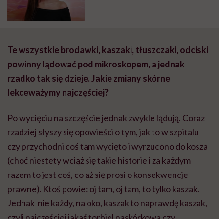
sposób mnie napędza, by szukać
sposobów na jej ujarzmienie” –
mówi Julia Kotlarz zmagająca się
z AZS
Te wszystkie brodawki, kaszaki, tłuszczaki, odciski
powinny lądować pod mikroskopem, a jednak
rzadko tak się dzieje. Jakie zmiany skórne
lekceważymy najczęściej?
Po wycięciu na szczęście jednak zwykle lądują. Coraz
rzadziej słyszy się opowieści o tym, jak to w szpitalu
czy przychodni coś tam wycięto i wyrzucono do kosza
(choć niestety wciąż się takie historie i za każdym
razem to jest coś, co aż się prosi o konsekwencje
prawne). Ktoś powie: oj tam, oj tam, to tylko kaszak.
Jednak nie każdy, na oko, kaszak to naprawdę kaszak,
czyli najczęściej jakaś torbiel naskórkowa czy