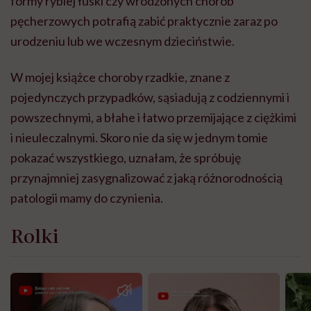
formy rybiej łuski czy wrodzonych chorób
pęcherzowych potrafią zabić praktycznie zaraz po
urodzeniu lub we wczesnym dzieciństwie.
W mojej książce choroby rzadkie, znane z
pojedynczych przypadków, sąsiadują z codziennymi i
powszechnymi, a błahe i łatwo przemijające z ciężkimi
i nieuleczalnymi. Skoro nie da się w jednym tomie
pokazać wszystkiego, uznałam, że spróbuję
przynajmniej zasygnalizować z jaką różnorodnością
patologii mamy do czynienia.
Rolki