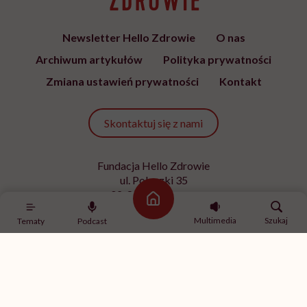
Newsletter Hello Zdrowie
O nas
Archiwum artykułów
Polityka prywatności
Zmiana ustawień prywatności
Kontakt
Skontaktuj się z nami
Fundacja Hello Zdrowie
ul. Poleczki 35
02-822 Warszawa
Strona główna
NIP 9512613236
Multimedia
Szukaj
Tematy
Podcast
Kontakt z redakcją
redakcja@hellozdrowie.pl
Dołącz do naszej społeczności