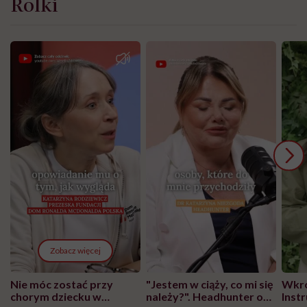
Rolki
Zobacz więcej
Nie móc zostać przy
"Jestem w ciąży, co mi się
Wkró
chorym dziecku w
należy?". Headhunter o
Inst