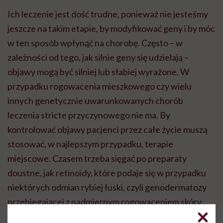
Ich leczenie jest dość trudne, ponieważ nie jesteśmy
jeszcze na takim etapie, by modyfikować geny i by móc
w ten sposób wpłynąć na chorobę. Często – w
zależności od tego, jak silnie geny się udzielają –
objawy mogą być silniej lub słabiej wyrażone. W
przypadku rogowacenia mieszkowego czy wielu
innych genetycznie uwarunkowanych chorób
leczenia stricte przyczynowego nie ma. By
kontrolować objawy pacjenci przez całe życie muszą
stosować, w najlepszym przypadku, terapie
miejscowe. Czasem trzeba sięgać po preparaty
doustne, jak retinoidy, które podaje się w przypadku
niektórych odmian rybiej łuski, czyli genodermatozy
przebiegającej z nadmiernym rogowaceniem skóry.
Niektórzy pacjenci stosują retinoidy przez dekady,