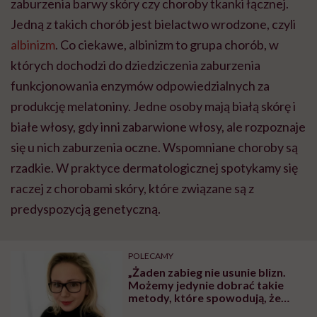
zaburzenia barwy skóry czy choroby tkanki łącznej.
Jedną z takich chorób jest bielactwo wrodzone, czyli
albinizm
. Co ciekawe, albinizm to grupa chorób, w
których dochodzi do dziedziczenia zaburzenia
funkcjonowania enzymów odpowiedzialnych za
produkcję melatoniny. Jedne osoby mają białą skórę i
białe włosy, gdy inni zabarwione włosy, ale rozpoznaje
się u nich zaburzenia oczne. Wspomniane choroby są
rzadkie. W praktyce dermatologicznej spotykamy się
raczej z chorobami skóry, które związane są z
predyspozycją genetyczną.
POLECAMY
„Żaden zabieg nie usunie blizn.
Możemy jedynie dobrać takie
metody, które spowodują, że
będą one estetyczniej wyglądały”.