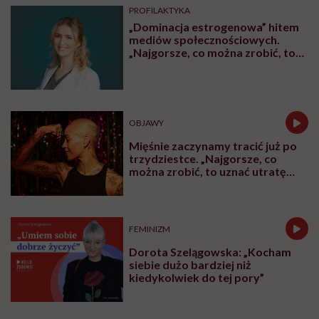
PROFILAKTYKA
„Dominacja estrogenowa” hitem
mediów społecznościowych.
„Najgorsze, co można zrobić, to
leczyć modne hasło”
OBJAWY
Mięśnie zaczynamy tracić już po
trzydziestce. „Najgorsze, co
można zrobić, to uznać utratę
sprawności za nieunikniony
element starzenia”
FEMINIZM
Dorota Szelągowska: „Kocham
siebie dużo bardziej niż
kiedykolwiek do tej pory”