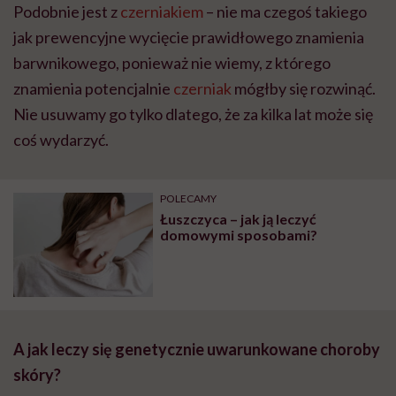
Podobnie jest z
czerniakiem
– nie ma czegoś takiego
jak prewencyjne wycięcie prawidłowego znamienia
barwnikowego, ponieważ nie wiemy, z którego
znamienia potencjalnie
czerniak
mógłby się rozwinąć.
Nie usuwamy go tylko dlatego, że za kilka lat może się
coś wydarzyć.
POLECAMY
Łuszczyca – jak ją leczyć
domowymi sposobami?
A jak leczy się genetycznie uwarunkowane choroby
skóry?