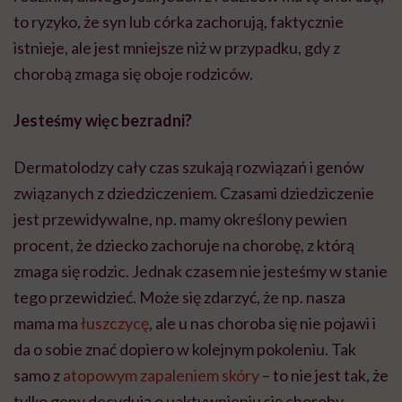
to ryzyko, że syn lub córka zachorują, faktycznie
istnieje, ale jest mniejsze niż w przypadku, gdy z
chorobą zmaga się oboje rodziców.
Jesteśmy więc bezradni?
Dermatolodzy cały czas szukają rozwiązań i genów
związanych z dziedziczeniem. Czasami dziedziczenie
jest przewidywalne, np. mamy określony pewien
procent, że dziecko zachoruje na chorobę, z którą
zmaga się rodzic. Jednak czasem nie jesteśmy w stanie
tego przewidzieć. Może się zdarzyć, że np. nasza
mama ma
łuszczycę
, ale u nas choroba się nie pojawi i
da o sobie znać dopiero w kolejnym pokoleniu. Tak
samo z
atopowym zapaleniem skóry
– to nie jest tak, że
tylko geny decydują o uaktywnieniu się choroby.