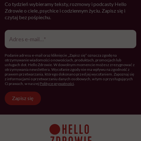
Co tydzień wybieramy teksty, rozmowy i podcasty Hello
Zdrowie o ciele, psychice i codziennym życiu. Zapisz się i
czytaj bez pośpiechu.
Adres
e-
mail
*
Podanie adresu e-mail oraz kliknięcie „Zapisz się” oznacza zgodę na
otrzymywanie wiadomości o nowościach, produktach, promocjach lub
usługach dot. Hello Zdrowie. W dowolnym momencie możesz zrezygnować z
otrzymywania newslettera. Wycofanie zgody nie ma wpływu na zgodność z
prawem przetwarzania, którego dokonano przed jej wycofaniem. Zapoznaj się
z informacjami o przetwarzaniu danych osobowych, w tym o przysługujących
Ci prawach, w naszej
Polityce prywatności
.
Zapisz się