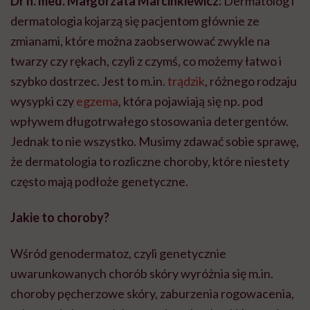
Dr n. med. Małgorzata Marcinkiewicz:
Dermatolog i
dermatologia kojarzą się pacjentom głównie ze
zmianami, które można zaobserwować zwykle na
twarzy czy rękach, czyli z czymś, co możemy łatwo i
szybko dostrzec. Jest to m.in.
trądzik
, różnego rodzaju
wysypki czy
egzema
, która pojawiają się np. pod
wpływem długotrwałego stosowania detergentów.
Jednak to nie wszystko. Musimy zdawać sobie sprawę,
że dermatologia to rozliczne choroby, które niestety
często mają podłoże genetyczne.
Jakie to choroby?
Wśród genodermatoz, czyli genetycznie
uwarunkowanych chorób skóry wyróżnia się m.in.
choroby pęcherzowe skóry, zaburzenia rogowacenia,