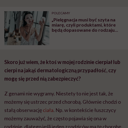
szpitalu to tortura.
zmianie pokoleniowej u
atak
"Przeszkadzać w tym
kobiet w ciąży na rynku
wars
może chyba tylko
pracy
eksp
POLECAMY
głupota i brak
„Pielęgnacja musi być szyta na
wyobraźni"
miarę, czyli produktami, które
będą dopasowane do rodzaju
naszej skóry twarzy”.
Rozmawiamy z kosmetolog o
tym, jak zadbać o naszą twarz po
zimie
Skoro już wiem, że ktoś w mojej rodzinie cierpiał lub
cierpi na jakąś dermatologiczną przypadłość, czy
mogę się przed nią zabezpieczyć?
Z genami nie wygramy. Niestety to nie jest tak, że
możemy się ustrzec przed chorobą. Głównie chodzi o
stałą obserwację
ciała
. Np. w kontekście łuszczycy
możemy zauważyć, że często pojawia się ona w
rodzinie, dlatego jeśli jeden z rodziców ma tę chorobę,