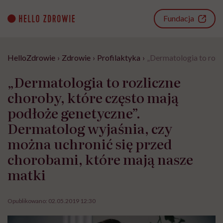
Go
to
Fundacja
content
HelloZdrowie
›
Zdrowie
›
Profilaktyka
›
„Dermatologia to rozl
„Dermatologia to rozliczne
choroby, które często mają
podłoże genetyczne”.
Dermatolog wyjaśnia, czy
można uchronić się przed
chorobami, które mają nasze
matki
Opublikowano:
02.05.2019 12:30