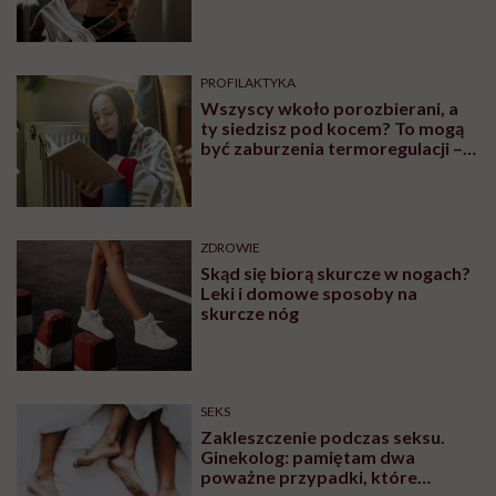
PROFILAKTYKA
Wszyscy wkoło porozbierani, a
ty siedzisz pod kocem? To mogą
być zaburzenia termoregulacji –
wynikające z choroby lub złych
nawyków
ZDROWIE
Skąd się biorą skurcze w nogach?
Leki i domowe sposoby na
skurcze nóg
SEKS
Zakleszczenie podczas seksu.
Ginekolog: pamiętam dwa
poważne przypadki, które