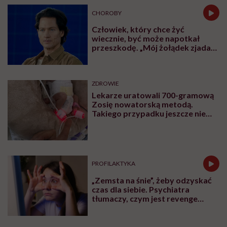
CHOROBY
Człowiek, który chce żyć
wiecznie, być może napotkał
przeszkodę. „Mój żołądek zjada
sam siebie”
ZDROWIE
Lekarze uratowali 700-gramową
Zosię nowatorską metodą.
Takiego przypadku jeszcze nie
było
PROFILAKTYKA
„Zemsta na śnie”, żeby odzyskać
czas dla siebie. Psychiatra
tłumaczy, czym jest revenge
bedtime procrastination