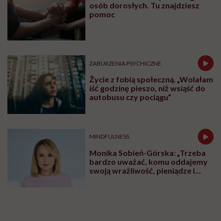
osób dorosłych. Tu znajdziesz
pomoc
ZABURZENIA PSYCHICZNE
Życie z fobią społeczną. „Wolałam
iść godzinę pieszo, niż wsiąść do
autobusu czy pociągu”
MINDFULNESS
Monika Sobień-Górska: „Trzeba
bardzo uważać, komu oddajemy
swoją wrażliwość, pieniądze i
zaufanie”