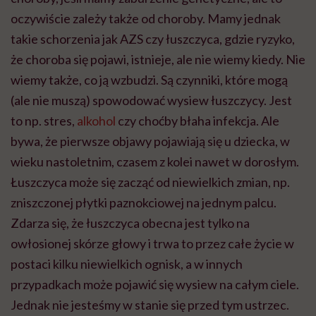
oczywiście zależy także od choroby. Mamy jednak
takie schorzenia jak AZS czy łuszczyca, gdzie ryzyko,
że choroba się pojawi, istnieje, ale nie wiemy kiedy. Nie
wiemy także, co ją wzbudzi. Są czynniki, które mogą
(ale nie muszą) spowodować wysiew łuszczycy. Jest
to np. stres,
alkohol
czy choćby błaha infekcja. Ale
bywa, że pierwsze objawy pojawiają się u dziecka, w
wieku nastoletnim, czasem z kolei nawet w dorosłym.
Łuszczyca może się zacząć od niewielkich zmian, np.
zniszczonej płytki paznokciowej na jednym palcu.
Zdarza się, że łuszczyca obecna jest tylko na
owłosionej skórze głowy i trwa to przez całe życie w
postaci kilku niewielkich ognisk, a w innych
przypadkach może pojawić się wysiew na całym ciele.
Jednak nie jesteśmy w stanie się przed tym ustrzec.