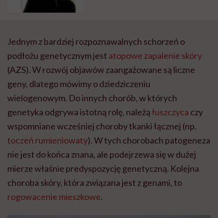
O metodach leczenia blizn
opowiada dermatolog
Małgorzata Huczek
Jednym z bardziej rozpoznawalnych schorzeń o
podłożu genetycznym jest
atopowe zapalenie skóry
(AZS). W rozwój objawów zaangażowane są liczne
geny, dlatego mówimy o dziedziczeniu
wielogenowym. Do innych chorób, w których
genetyka odgrywa istotną rolę, należą
łuszczyca
czy
wspomniane wcześniej choroby tkanki łącznej (np.
toczeń rumieniowaty
). W tych chorobach patogeneza
nie jest do końca znana, ale podejrzewa się w dużej
mierze właśnie predyspozycję genetyczną. Kolejna
choroba skóry, która związana jest z genami, to
rogowacenie mieszkowe
.