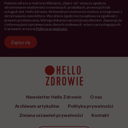
Podanie adresu e-mail oraz kliknięcie „Zapisz się” oznacza zgodę na
otrzymywanie wiadomości o nowościach, produktach, promocjach lub
usługach dot. Hello Zdrowie. W dowolnym momencie możesz zrezygnować z
otrzymywania newslettera. Wycofanie zgody nie ma wpływu na zgodność z
prawem przetwarzania, którego dokonano przed jej wycofaniem. Zapoznaj się
z informacjami o przetwarzaniu danych osobowych, w tym o przysługujących
Ci prawach, w naszej
Polityce prywatności
.
Zapisz się
Newsletter Hello Zdrowie
O nas
Archiwum artykułów
Polityka prywatności
Zmiana ustawień prywatności
Kontakt