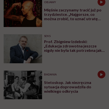
OBJAWY
Mięśnie zaczynamy tracić już po
trzydziestce. „Najgorsze, co
można zrobić, to uznać utratę
sprawności za nieunikniony
element starzenia”
SEKS
Prof. Zbigniew Izdebski:
„Edukacja zdrowotna jeszcze
nigdy nie była tak potrzebna jak
teraz, kiedy jest taki chaos
informacyjny”
BADANIA
Stetoskop. Jak niezręczna
sytuacja doprowadziła do
wielkiego odkrycia