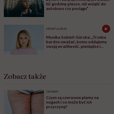
iść godzinę pieszo, niż wsiąść do
autobusu czy pociągu”
MINDFULNESS
Monika Sobień-Górska: „Trzeba
bardzo uważać, komu oddajemy
swoją wrażliwość, pieniądze i
zaufanie”
Zobacz także
OBJAWY
Czym są czerwone plamy na
nogach i co może być ich
przyczyną?