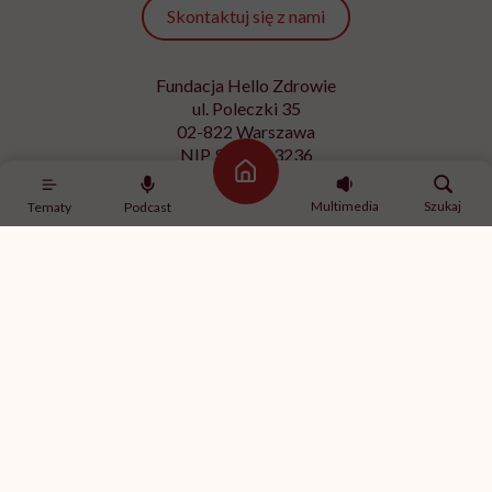
Skontaktuj się z nami
Fundacja Hello Zdrowie
ul. Poleczki 35
02-822 Warszawa
NIP 9512613236
Strona główna
Kontakt z redakcją
Multimedia
Szukaj
Tematy
Podcast
redakcja@hellozdrowie.pl
Dołącz do naszej społeczności
Właścicielem serwisu
HelloZdrowie
jest Fundacja należąca
do
USP Zdrowie sp. z o.o.
, które jest częścią
USP Group
.
Treści zawarte w serwisie HelloZdrowie mają charakter
informacyjno-edukacyjny. Jeśli potrzebujesz porady
odnośnie swojego stanu zdrowia, skonsultuj się z lekarzem