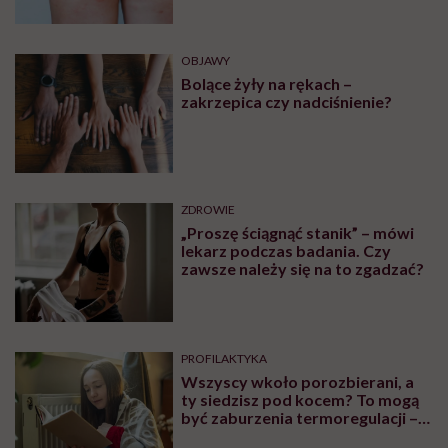
OBJAWY
Bolące żyły na rękach –
zakrzepica czy nadciśnienie?
ZDROWIE
„Proszę ściągnąć stanik” – mówi
lekarz podczas badania. Czy
zawsze należy się na to zgadzać?
PROFILAKTYKA
Wszyscy wkoło porozbierani, a
ty siedzisz pod kocem? To mogą
być zaburzenia termoregulacji –
wynikające z choroby lub złych