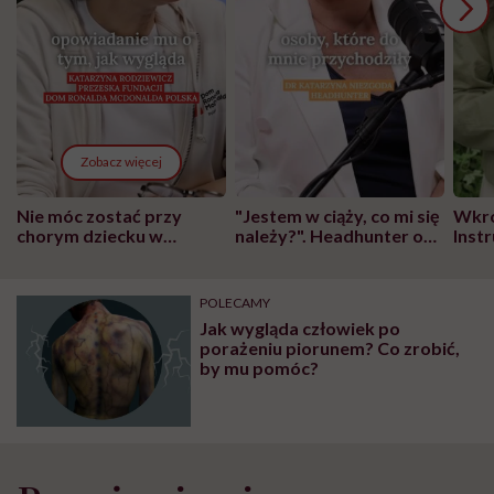
Zobacz więcej
Nie móc zostać przy
"Jestem w ciąży, co mi się
Wkró
chorym dziecku w
należy?". Headhunter o
Inst
szpitalu to tortura.
zmianie pokoleniowej u
atak
"Przeszkadzać w tym
kobiet w ciąży na rynku
wars
może chyba tylko
pracy
eksp
POLECAMY
głupota i brak
Jak wygląda człowiek po
wyobraźni"
porażeniu piorunem? Co zrobić,
by mu pomóc?