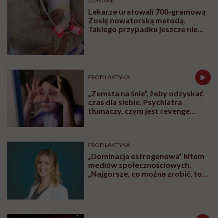
ZDROWIE
Lekarze uratowali 700-gramową
Zosię nowatorską metodą.
Takiego przypadku jeszcze nie
było
PROFILAKTYKA
„Zemsta na śnie”, żeby odzyskać
czas dla siebie. Psychiatra
tłumaczy, czym jest revenge
bedtime procrastination
PROFILAKTYKA
„Dominacja estrogenowa” hitem
mediów społecznościowych.
„Najgorsze, co można zrobić, to
leczyć modne hasło”