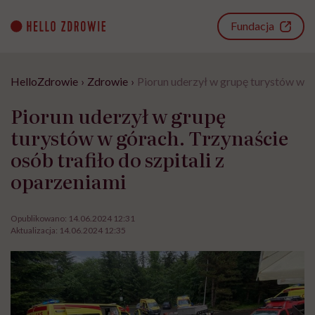
Go
to
Fundacja
content
HelloZdrowie
›
Zdrowie
›
Piorun uderzył w grupę turystów w gó
Piorun uderzył w grupę
turystów w górach. Trzynaście
osób trafiło do szpitali z
oparzeniami
Opublikowano:
14.06.2024 12:31
Aktualizacja:
14.06.2024 12:35