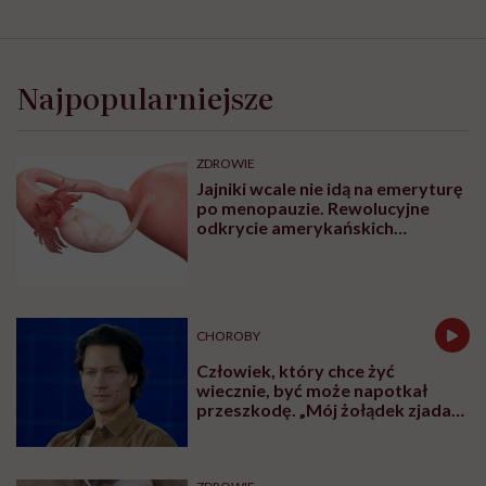
Najpopularniejsze
ZDROWIE
Jajniki wcale nie idą na emeryturę
po menopauzie. Rewolucyjne
odkrycie amerykańskich
naukowców
CHOROBY
Człowiek, który chce żyć
wiecznie, być może napotkał
przeszkodę. „Mój żołądek zjada
sam siebie”