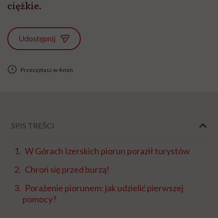
ciężkie.
Udostępnij
Przeczytasz w 4 min
SPIS TREŚCI
W Górach Izerskich piorun poraził turystów
Chroń się przed burzą!
Porażenie piorunem: jak udzielić pierwszej
pomocy?