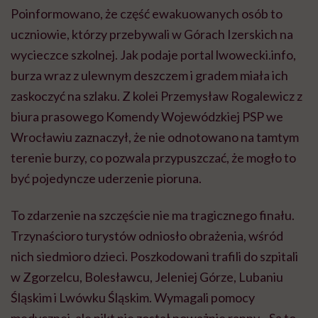
Poinformowano, że część ewakuowanych osób to
uczniowie, którzy przebywali w Górach Izerskich na
wycieczce szkolnej. Jak podaje portal lwowecki.info,
burza wraz z ulewnym deszczem i gradem miała ich
zaskoczyć na szlaku. Z kolei Przemysław Rogalewicz z
biura prasowego Komendy Wojewódzkiej PSP we
Wrocławiu zaznaczył, że nie odnotowano na tamtym
terenie burzy, co pozwala przypuszczać, że mogło to
być pojedyncze uderzenie pioruna.
To zdarzenie na szczęście nie ma tragicznego finału.
Trzynaścioro turystów odniosło obrażenia, wśród
nich siedmioro dzieci. Poszkodowani trafili do szpitali
w Zgorzelcu, Bolesławcu, Jeleniej Górze, Lubaniu
Śląskim i Lwówku Śląskim. Wymagali pomocy