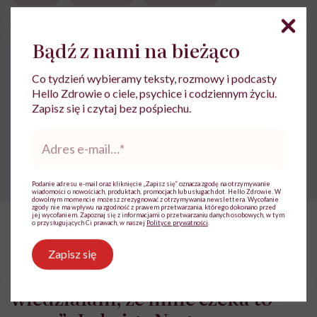
transplantologia
Bądź z nami na bieżąco
Co tydzień wybieramy teksty, rozmowy i podcasty
Hello Zdrowie o ciele, psychice i codziennym życiu.
Treści zawarte w serwisie mają wyłącznie
i
Zapisz się i czytaj bez pośpiechu.
charakter informacyjny i nie stanowią porady
lekarskiej. Pamiętaj, że w przypadku
Adres
problemów ze zdrowiem należy bezwzględnie
e-
skonsultować się z lekarzem.
mail
*
Podanie adresu e-mail oraz kliknięcie „Zapisz się” oznacza zgodę na otrzymywanie
wiadomości o nowościach, produktach, promocjach lub usługach dot. Hello Zdrowie. W
dowolnym momencie możesz zrezygnować z otrzymywania newslettera. Wycofanie
zgody nie ma wpływu na zgodność z prawem przetwarzania, którego dokonano przed
jej wycofaniem. Zapoznaj się z informacjami o przetwarzaniu danych osobowych, w tym
o przysługujących Ci prawach, w naszej
Polityce prywatności
.
HelloZdrowie
›
Choroby
›
Objawy
›
„Patrzyłam na chorego tatę
Zapisz się
„Patrzyłam na chorego tatę i
wiedziałam, że mnie czeka to