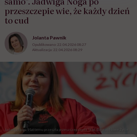
samo”. Jadwiga Noga po
przeszczepie wie, że każdy dzień
to cud
Jolanta Pawnik
Opublikowano:
22.04.2026 08:27
Aktualizacja:
22.04.2026 08:29
Jadwiga Noga 9 lat temu przeszła przeszczep serca / Fot. Bieg po Nowe Życie