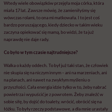
Wtedy wiele obowiązków przejęła moja córka, która
miała 17 lat. Zawsze mówię, że zamieniłyśmy się
wówczas rolami, to ona mi matkowała. I to jest coś
bardzo poruszającego, kiedy dziecko w takim wieku
zaczyna opiekować się mamą, bo widzi, że ta już
naprawdę nie daje rady.
Co było w tym czasie najtrudniejsze?
Walka o każdy oddech. To był już taki stan, że człowiek
nie skupia się na niczym innym – ani na marzeniach, ani
na planach, ani nawet na zwykłym myśleniu o
przyszłości. Cała energia idzie tylko w to, żeby nabrać
powietrza i wypuścić je z powrotem. Żeby znaleźć w
sobie siłę, by dojść do toalety, wrócić, obrócić się na
łóżku. To były rzeczy podstawowe, a dla mnie urastały