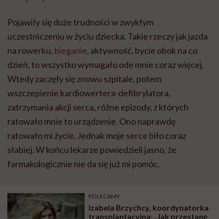
Pojawiły się duże trudności w zwykłym
uczestniczeniu w życiu dziecka. Takie rzeczy jak jazda
na rowerku,
bieganie
, aktywność, bycie obok na co
dzień, to wszystko wymagało ode mnie coraz więcej.
Wtedy zaczęły się znowu szpitale, potem
wszczepienie kardiowertera-defibrylatora,
zatrzymania akcji serca, różne epizody, z których
ratowało mnie to urządzenie. Ono naprawdę
ratowało mi życie. Jednak moje serce biło coraz
słabiej. W końcu lekarze powiedzieli jasno, że
farmakologicznie nie da się już mi pomóc.
POLECAMY
Izabela Brzychcy, koordynatorka
transplantacyjna: „Jak przestanę