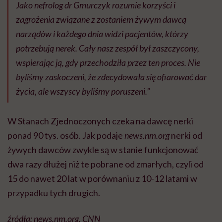
Jako nefrolog dr Gmurczyk rozumie korzyści i
zagrożenia związane z zostaniem żywym dawcą
narządów i każdego dnia widzi pacjentów, którzy
potrzebują nerek. Cały nasz zespół był zaszczycony,
wspierając ją, gdy przechodziła przez ten proces. Nie
byliśmy zaskoczeni, że zdecydowała się ofiarować dar
życia, ale wszyscy byliśmy poruszeni.”
W Stanach Zjednoczonych czeka na dawcę nerki
ponad 90 tys. osób. Jak podaje
news.nm.org
nerki od
żywych dawców zwykle są w stanie funkcjonować
dwa razy dłużej niż te pobrane od zmarłych, czyli od
15 do nawet 20 lat w porównaniu z 10-12 latami w
przypadku tych drugich.
źródła: news.nm.org, CNN