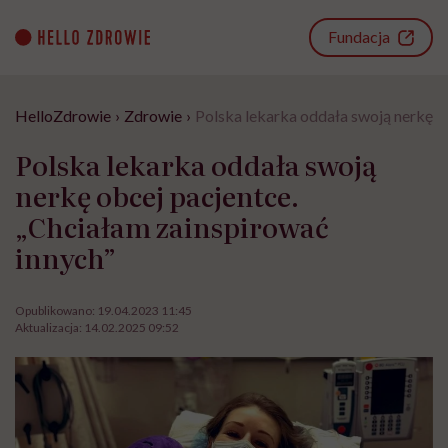
Go
to
Fundacja
content
HelloZdrowie
›
Zdrowie
›
Polska lekarka oddała swoją nerkę o
Polska lekarka oddała swoją
nerkę obcej pacjentce.
„Chciałam zainspirować
innych”
Opublikowano:
19.04.2023 11:45
Aktualizacja:
14.02.2025 09:52