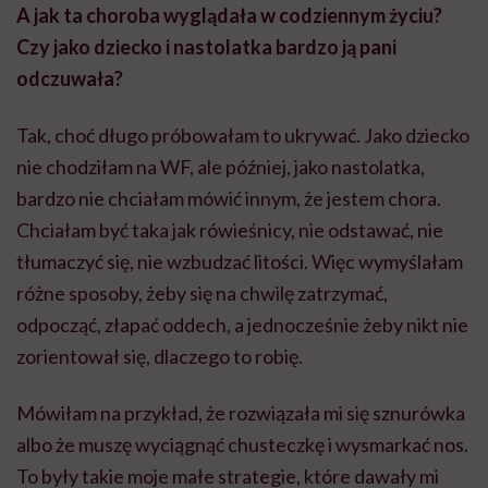
A jak ta choroba wyglądała w codziennym życiu?
Czy jako dziecko i nastolatka bardzo ją pani
odczuwała?
Tak, choć długo próbowałam to ukrywać. Jako dziecko
nie chodziłam na WF, ale później, jako nastolatka,
bardzo nie chciałam mówić innym, że jestem chora.
Chciałam być taka jak rówieśnicy, nie odstawać, nie
tłumaczyć się, nie wzbudzać litości. Więc wymyślałam
różne sposoby, żeby się na chwilę zatrzymać,
odpocząć, złapać oddech, a jednocześnie żeby nikt nie
zorientował się, dlaczego to robię.
Mówiłam na przykład, że rozwiązała mi się sznurówka
albo że muszę wyciągnąć chusteczkę i wysmarkać nos.
To były takie moje małe strategie, które dawały mi