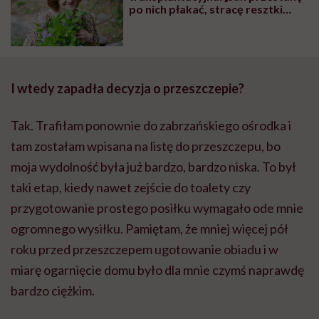
po nich płakać, stracę resztki
człowieczeństwa i będzie czas
odejść z zawodu”
I wtedy zapadła decyzja o przeszczepie?
Tak. Trafiłam ponownie do zabrzańskiego ośrodka i
tam zostałam wpisana na listę do przeszczepu, bo
moja wydolność była już bardzo, bardzo niska. To był
taki etap, kiedy nawet zejście do toalety czy
przygotowanie prostego posiłku wymagało ode mnie
ogromnego wysiłku. Pamiętam, że mniej więcej pół
roku przed przeszczepem ugotowanie obiadu i w
miarę ogarnięcie domu było dla mnie czymś naprawdę
bardzo ciężkim.