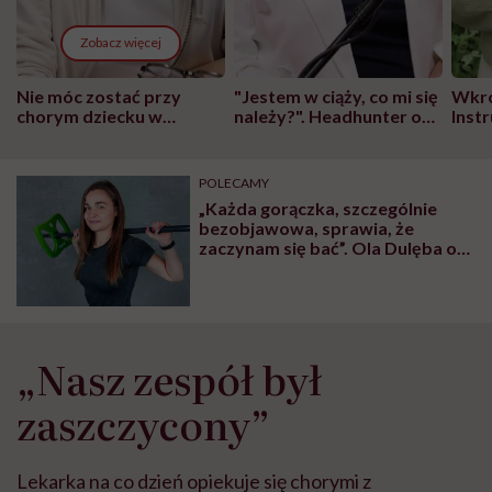
Zobacz więcej
Nie móc zostać przy
"Jestem w ciąży, co mi się
Wkró
chorym dziecku w
należy?". Headhunter o
Inst
szpitalu to tortura.
zmianie pokoleniowej u
atak
"Przeszkadzać w tym
kobiet w ciąży na rynku
wars
może chyba tylko
pracy
eksp
POLECAMY
głupota i brak
„Każda gorączka, szczególnie
wyobraźni"
bezobjawowa, sprawia, że
zaczynam się bać”. Ola Dulęba o
życiu po przeszczepie nerki
„Nasz zespół był
zaszczycony”
Lekarka na co dzień opiekuje się chorymi z