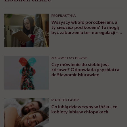
PROFILAKTYKA
Wszyscy wkoło porozbierani, a
ty siedzisz pod kocem? To mogą
być zaburzenia termoregulacji –
wynikające z choroby lub złych
nawyków
ZDROWIE PSYCHICZNE
Czy mówienie do siebie jest
zdrowe? Odpowiada psychiatra
dr Sławomir Murawiec
MAKE SEX EASIER
Co lubią dziewczyny w łóżku, co
kobiety lubią w chłopakach