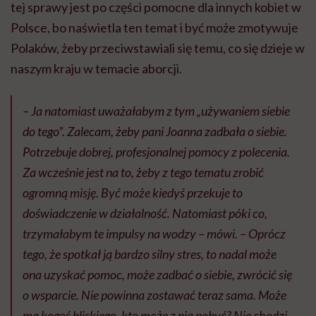
tej sprawy jest po części pomocne dla innych kobiet w
Polsce, bo naświetla ten temat i być może zmotywuje
Polaków, żeby przeciwstawiali się temu, co się dzieje w
naszym kraju w temacie aborcji.
– Ja natomiast uważałabym z tym „używaniem siebie
do tego”. Zalecam, żeby pani Joanna zadbała o siebie.
Potrzebuje dobrej, profesjonalnej pomocy z polecenia.
Za wcześnie jest na to, żeby z tego tematu zrobić
ogromną misję. Być może kiedyś przekuje to
doświadczenie w działalność. Natomiast póki co,
trzymałabym te impulsy na wodzy – mówi. – Oprócz
tego, że spotkał ją bardzo silny stres, to nadal może
ona uzyskać pomoc, może zadbać o siebie, zwrócić się
o wsparcie. Nie powinna zostawać teraz sama. Może
ma kogoś bliskiego, kto może z nią pobyć? Nie chodzi