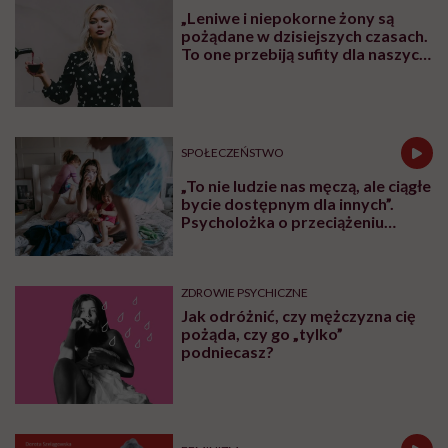
„Leniwe i niepokorne żony są
pożądane w dzisiejszych czasach.
To one przebiją sufity dla naszych
córek” – uważa Małgorzata
Gilmajster, psycholożka i
mediatorka
SPOŁECZEŃSTWO
„To nie ludzie nas męczą, ale ciągłe
bycie dostępnym dla innych”.
Psycholożka o przeciążeniu
społecznym
ZDROWIE PSYCHICZNE
Jak odróżnić, czy mężczyzna cię
pożąda, czy go „tylko”
podniecasz?