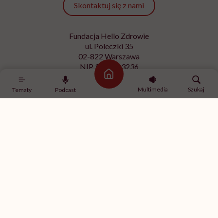
Skontaktuj się z nami
Fundacja Hello Zdrowie
ul. Poleczki 35
02-822 Warszawa
NIP 9512613236
Strona główna
Kontakt z redakcją
Multimedia
Szukaj
Tematy
Podcast
redakcja@hellozdrowie.pl
Dołącz do naszej społeczności
Właścicielem serwisu
HelloZdrowie
jest Fundacja należąca
do
USP Zdrowie sp. z o.o.
, które jest częścią
USP Group
.
Treści zawarte w serwisie HelloZdrowie mają charakter
informacyjno-edukacyjny. Jeśli potrzebujesz porady
odnośnie swojego stanu zdrowia, skonsultuj się z lekarzem