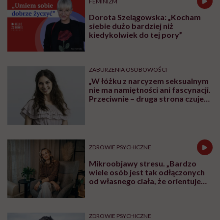
FEMINIZM
Dorota Szelągowska: „Kocham
siebie dużo bardziej niż
kiedykolwiek do tej pory”
ZABURZENIA OSOBOWOŚCI
„W łóżku z narcyzem seksualnym
nie ma namiętności ani fascynacji.
Przeciwnie – druga strona czuje
się użyta” – mówi seksuolożka
Monika Kaszuba
ZDROWIE PSYCHICZNE
Mikroobjawy stresu. „Bardzo
wiele osób jest tak odłączonych
od własnego ciała, że orientuje
się dopiero wtedy, kiedy
organizm naprawdę odmawia
współpracy”
ZDROWIE PSYCHICZNE