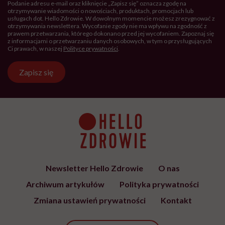
Podanie adresu e-mail oraz kliknięcie „Zapisz się” oznacza zgodę na
otrzymywanie wiadomości o nowościach, produktach, promocjach lub
usługach dot. Hello Zdrowie. W dowolnym momencie możesz zrezygnować z
otrzymywania newslettera. Wycofanie zgody nie ma wpływu na zgodność z
prawem przetwarzania, którego dokonano przed jej wycofaniem. Zapoznaj się
z informacjami o przetwarzaniu danych osobowych, w tym o przysługujących
Ci prawach, w naszej
Polityce prywatności
.
Zapisz się
Newsletter Hello Zdrowie
O nas
Archiwum artykułów
Polityka prywatności
Zmiana ustawień prywatności
Kontakt