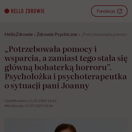
Go
to
Fundacja
content
HelloZdrowie
›
Zdrowie Psychiczne
›
„Potrzebowała pomocy i w
„Potrzebowała pomocy i
wsparcia, a zamiast tego stała się
główną bohaterką horroru”.
Psycholożka i psychoterapeutka
o sytuacji pani Joanny
Opublikowano:
21.07.2023 14:22
Aktualizacja:
21.07.2023 14:46