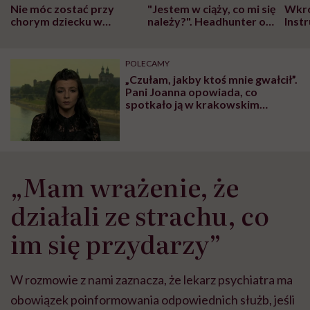
Nie móc zostać przy
"Jestem w ciąży, co mi się
Wkró
chorym dziecku w
należy?". Headhunter o
Inst
szpitalu to tortura.
zmianie pokoleniowej u
atak
"Przeszkadzać w tym
kobiet w ciąży na rynku
wars
może chyba tylko
pracy
eksp
POLECAMY
głupota i brak
„Czułam, jakby ktoś mnie gwałcił”.
wyobraźni"
Pani Joanna opowiada, co
spotkało ją w krakowskim
szpitalu
„Mam wrażenie, że
działali ze strachu, co
im się przydarzy”
W rozmowie z nami zaznacza, że lekarz psychiatra ma
obowiązek poinformowania odpowiednich służb, jeśli