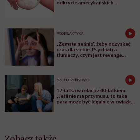
odkrycie amerykańskich
naukowców
PROFILAKTYKA
„Zemsta na śnie”, żeby odzyskać
czas dla siebie. Psychiatra
tłumaczy, czym jest revenge
bedtime procrastination
SPOŁECZEŃSTWO
17-latka w relacji z 40-latkiem.
„Jeśli nie ma przymusu, to taka
para może być legalnie w związku.
I mówiąc brutalnie: nic nikomu do
tego”
Zobacz także