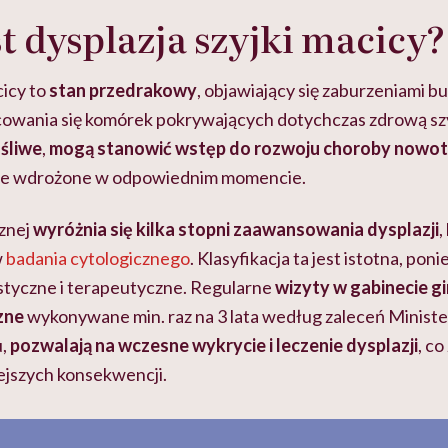
t dysplazja szyjki macicy?
cicy to
stan przedrakowy
, objawiający się zaburzeniami b
icowania się komórek pokrywających dotychczas zdrową sz
ośliwe
,
mogą stanowić wstęp do rozwoju choroby nowo
anie wdrożone w odpowiednim momencie.
znej
wyróżnia się kilka stopni zaawansowania dysplazji
,
w
badania cytologicznego
. Klasyfikacja ta jest istotna, pon
ostyczne i terapeutyczne. Regularne
wizyty w gabinecie g
zne
wykonywane min. raz na 3 lata według zaleceń Ministe
u,
pozwalają na wczesne wykrycie i leczenie dysplazji
, c
ejszych konsekwencji.