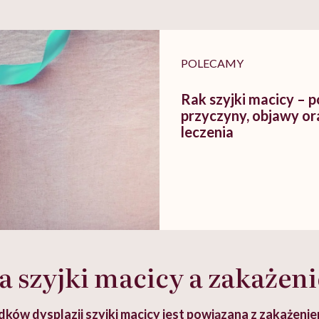
szkadzać
zmianie pokoleniowej u
atakach paniki. Z
tylko
kobiet w ciąży na rynku
warsztat pacjen
braźni"
pracy
ekspercki
POLECAMY
Rak szyjki macicy – p
przyczyny, objawy or
leczenia
a szyjki macicy a zakażen
ków dysplazji szyjki macicy jest powiązana z zakażeni