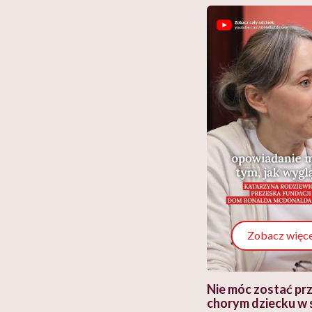
Zobacz więce
 i miał
Najlepsza dieta wydaje się
Nie móc zostać pr
 lekko
banalna, a może
chorym dziecku w 