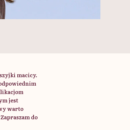
szyjki macicy.
w odpowiednim
plikacjom
ym jest
jawy warto
. Zapraszam do