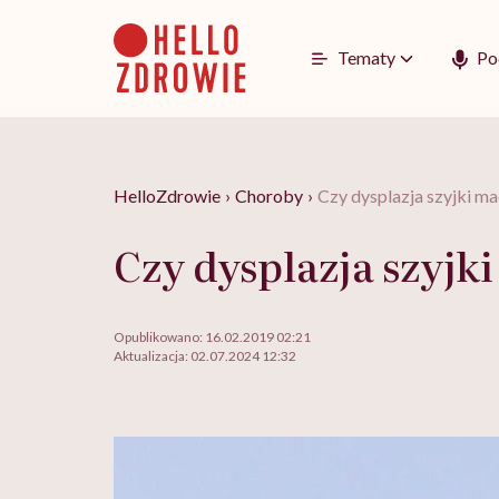
Go
to
content
Tematy
Po
HelloZdrowie
›
Choroby
›
Czy dysplazja szyjki m
Czy dysplazja szyj
Opublikowano:
16.02.2019 02:21
Aktualizacja:
02.07.2024 12:32