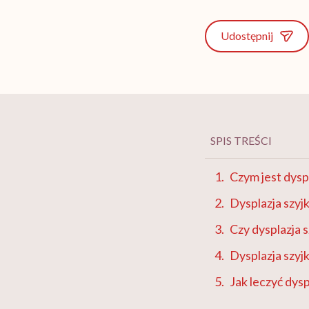
Udostępnij
SPIS TREŚCI
Czym jest dysp
Dysplazja szyj
Czy dysplazja 
Dysplazja szyj
Jak leczyć dysp