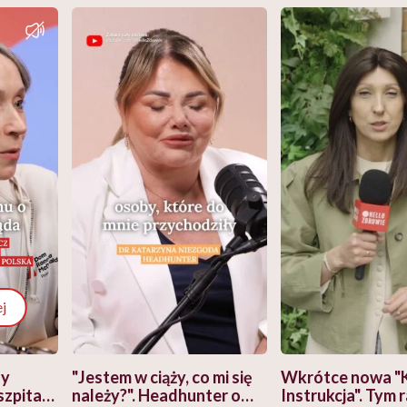
j
zy
"Jestem w ciąży, co mi się
Wkrótce nowa "
szpitalu
należy?". Headhunter o
Instrukcja". Tym 