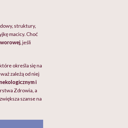
udowy,
struktury,
yjkę macicy. Choć
tworowej
,
jeśli
 które określa się na
ieważ zależą od niej
inekologicznym i
rstwa Zdrowia, a
o zwiększa szanse na