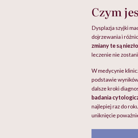
Czym jes
Dysplazja szyjki ma
dojrzewania i różn
zmiany te są niezł
leczenie nie zost
W medycynie klinic
podstawie wynikó
dalsze kroki diagn
badania cytologic
najlepiej raz do rok
uniknięcie poważni