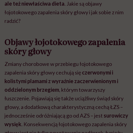
ale też niewłaściwa dieta
. Jakie są objawy
łojotokowego zapalenia skóry głowy i jak sobie z nim
radzić?
Objawy łojotokowego zapalenia
skóry głowy
Zmiany chorobowe w przebiegu łojotokowego
zapalenia skóry głowy cechują się
czerwonymi i
kolistymi plamami z wyraźnie zaczerwienionym i
oddzielonym brzegiem
, którym towarzyszy
łuszczenie. Pojawiają się także uciążliwy świąd skóry
głowy, a dodatkową charakterystyczną cechą ŁZS –
jednocześnie odróżniającą go od AZS – jest
surowiczy
wysięk
. Konsekwencją łojotokowego zapalenia skóry
głowy jest nie tylko powstawanie nadżerek, łupieżu