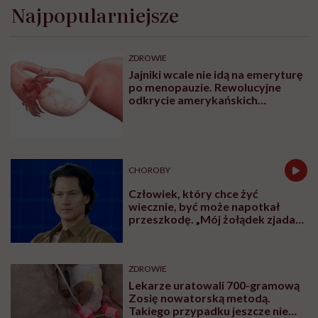
Najpopularniejsze
ZDROWIE
Jajniki wcale nie idą na emeryturę
po menopauzie. Rewolucyjne
odkrycie amerykańskich
naukowców
CHOROBY
Człowiek, który chce żyć
wiecznie, być może napotkał
przeszkodę. „Mój żołądek zjada
sam siebie”
ZDROWIE
Lekarze uratowali 700-gramową
Zosię nowatorską metodą.
Takiego przypadku jeszcze nie