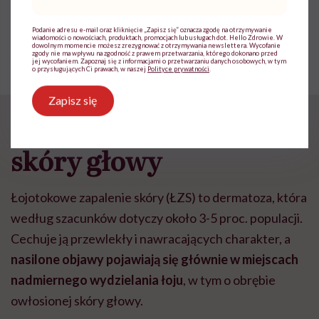
mail
*
POLECAMY
Leczenie i domowe sposoby na
Podanie adresu e-mail oraz kliknięcie „Zapisz się” oznacza zgodę na otrzymywanie
pozbycie się łupieżu
wiadomości o nowościach, produktach, promocjach lub usługach dot. Hello Zdrowie. W
łojotokowego
dowolnym momencie możesz zrezygnować z otrzymywania newslettera. Wycofanie
zgody nie ma wpływu na zgodność z prawem przetwarzania, którego dokonano przed
jej wycofaniem. Zapoznaj się z informacjami o przetwarzaniu danych osobowych, w tym
o przysługujących Ci prawach, w naszej
Polityce prywatności
.
Zapisz się
Łojotokowe zapalenie
skóry głowy
Łojotokowe zapalenie skóry (ŁZS) to dermatoza, która
według szacunków dotyczy około 3-5 proc. populacji.
Cechuje ją przewlekły i nawracających charakter, a
nasilone objawy pojawiają się głównie w miejscach
nadmiernego wydzielania łoju
, w tym o obrębie
owłosionej skóry głowy.