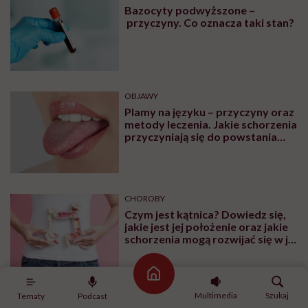
Bazocyty podwyższone –
przyczyny. Co oznacza taki stan?
OBJAWY
Plamy na języku – przyczyny oraz
metody leczenia. Jakie schorzenia
przyczyniają się do powstania
plam na języku?
CHOROBY
Czym jest kątnica? Dowiedz się,
jakie jest jej położenie oraz jakie
schorzenia mogą rozwijać się w jej
obrębie
Strona główna
Multimedia
Szukaj
Tematy
Podcast
CHOROBY