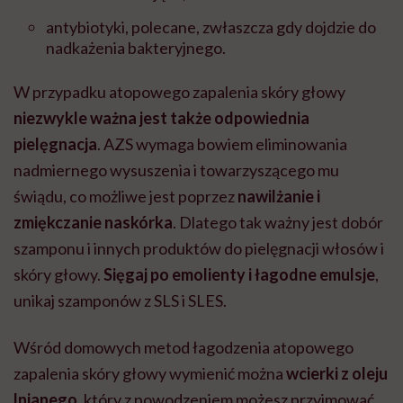
antybiotyki, polecane, zwłaszcza gdy dojdzie do
nadkażenia bakteryjnego.
W przypadku atopowego zapalenia skóry głowy
niezwykle ważna jest także odpowiednia
pielęgnacja
. AZS wymaga bowiem eliminowania
nadmiernego wysuszenia i towarzyszącego mu
świądu, co możliwe jest poprzez
nawilżanie i
zmiękczanie naskórka
. Dlatego tak ważny jest dobór
szamponu i innych produktów do pielęgnacji włosów i
skóry głowy.
Sięgaj po emolienty i łagodne emulsje
,
unikaj szamponów z SLS i SLES.
Wśród domowych metod łagodzenia atopowego
zapalenia skóry głowy wymienić można
wcierki z oleju
lnianego
, który z powodzeniem możesz przyjmować