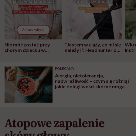
Zobacz więcej
Nie móc zostać przy
"Jestem w ciąży, co mi się
Wkró
chorym dziecku w
należy?". Headhunter o
Inst
szpitalu to tortura.
zmianie pokoleniowej u
atak
"Przeszkadzać w tym
kobiet w ciąży na rynku
wars
może chyba tylko
pracy
eksp
POLECAMY
głupota i brak
Alergia, nietolerancja,
wyobraźni"
nadwrażliwość – czym się różnią i
jakie dolegliwości skórne mogą
wywoływać?
Atopowe zapalenie
skóry głowy