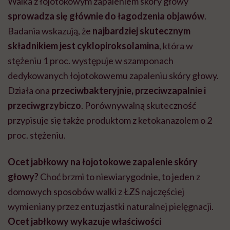
Walka z łojotokowym zapaleniem skóry głowy
sprowadza się głównie do łagodzenia objawów
.
Badania wskazują, że
najbardziej skutecznym
składnikiem jest cyklopiroksolamina
, która w
stężeniu 1 proc. występuje w szamponach
dedykowanych łojotokowemu zapaleniu skóry głowy.
Działa ona
przeciwbakteryjnie, przeciwzapalnie i
przeciwgrzybiczo
. Porównywalną skuteczność
przypisuje się także produktom z ketokanazolem o 2
proc. stężeniu.
Ocet jabłkowy na łojotokowe zapalenie skóry
głowy?
Choć brzmi to niewiarygodnie, to jeden z
domowych sposobów walki z ŁZS najczęściej
wymieniany przez entuzjastki naturalnej pielęgnacji.
Ocet jabłkowy wykazuje właściwości