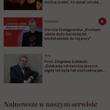
można zrobić, to uznać utratę
sprawności za nieunikniony
element starzenia”
FEMINIZM
Dorota Szelągowska: „Kocham
siebie dużo bardziej niż
kiedykolwiek do tej pory”
SEKS
Prof. Zbigniew Izdebski:
„Edukacja zdrowotna jeszcze
nigdy nie była tak potrzebna jak
teraz, kiedy jest taki chaos
informacyjny”
Najnowsze w naszym serwisie