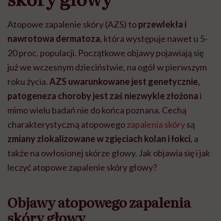
Atopowe zapalenie skóry (AZS) to
przewlekła i
nawrotowa dermatoza
, która występuje nawet u 5-
20 proc. populacji. Początkowe objawy pojawiają się
już we wczesnym dzieciństwie, na ogół w pierwszym
roku życia.
AZS uwarunkowane jest genetycznie,
patogeneza choroby jest zaś niezwykle złożona
i
mimo wielu badań nie do końca poznana. Cechą
charakterystyczną atopowego
zapalenia skóry
są
zmiany zlokalizowane w zgięciach kolan i łokci
, a
także na owłosionej skórze głowy. Jak objawia się i jak
leczyć atopowe zapalenie skóry głowy?
Objawy atopowego zapalenia
skóry głowy