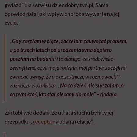
gwiazd” dla serwisu dziendobry.tvn.pl, Sarsa
opowiedziała, jaki wpływ choroba wywarła na jej
życie.
„
Gdy zaszłam w ciążę, zaczęłam zauważać problem,
a po trzech latach od urodzenia syna dopiero
poszłam na badania
i to dlatego, że środowisko
zewnętrzne, czyli moja rodzina, mój partner zaczęli mi
zwracać uwagę, że nie uczestniczę w rozmowach” –
zaznacza wokalistka.
„Na co dzień nie słyszałam, o
co pyta ktoś, kto stał plecami do mnie” – dodała.
Żartobliwie dodała, że utrata słuchu była w jej
przypadku „
receptą
na udaną relację”.