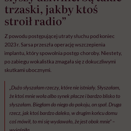
trzaski, jakby ktoś
stroił radio”
Z powodu postępującej utraty słuchu pod koniec
2023 r. Sarsa przeszła operację wszczepienia
implantu, który spowolnia postęp choroby. Niestety,
po zabiegu wokalistka zmagała się z dokuczliwymi
skutkami ubocznymi.
„Dużo słyszałam rzeczy, które nie istniały. Słyszałam,
że ktoś mnie woła albo synek płacze i bardzo blisko to
słyszałam. Biegłam do niego do pokoju, on spał. Druga
rzecz, jak ktoś bardzo daleko, w drugim końcu domu
coś mówił, to mi się wydawało, że jest obok mnie” –
wyjaśniła.