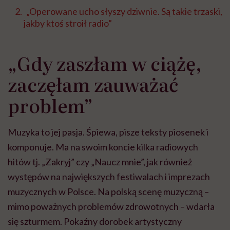
„Operowane ucho słyszy dziwnie. Są takie trzaski,
jakby ktoś stroił radio”
„Gdy zaszłam w ciążę,
zaczęłam zauważać
problem”
Muzyka to jej pasja. Śpiewa, pisze teksty piosenek i
komponuje. Ma na swoim koncie kilka radiowych
hitów tj. „Zakryj” czy „Naucz mnie”, jak również
występów na największych festiwalach i imprezach
muzycznych w Polsce. Na polską scenę muzyczną –
mimo poważnych problemów zdrowotnych – wdarła
się szturmem. Pokaźny dorobek artystyczny