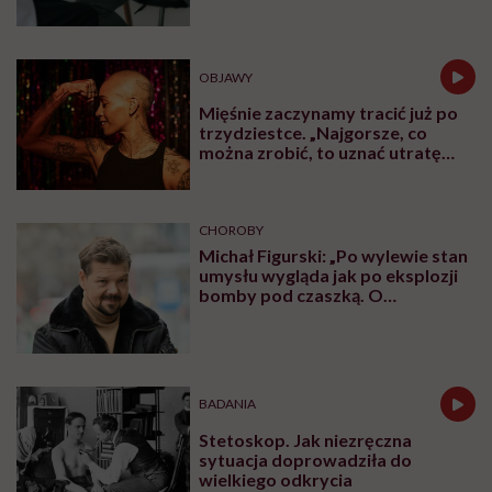
OBJAWY
Mięśnie zaczynamy tracić już po
trzydziestce. „Najgorsze, co
można zrobić, to uznać utratę
sprawności za nieunikniony
element starzenia”
CHOROBY
Michał Figurski: „Po wylewie stan
umysłu wygląda jak po eksplozji
bomby pod czaszką. O
jakiejkolwiek pracy myśli się na
samym końcu”
BADANIA
Stetoskop. Jak niezręczna
sytuacja doprowadziła do
wielkiego odkrycia