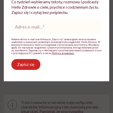
Co tydzień wybieramy teksty, rozmowy i podcasty
Z czytania, gadania i pisania uczyniła
Hello Zdrowie o ciele, psychice i codziennym życiu.
sposób na życie. Pracowała w Wirtualnej
Zapisz się i czytaj bez pośpiechu.
Polsce i TVN. W Hello Zdrowie jest
dziennikarką i wydawczynią
Adres
e-
Zobacz profil
mail
*
Podanie adresu e-mail oraz kliknięcie „Zapisz się” oznacza zgodę na otrzymywanie
wiadomości o nowościach, produktach, promocjach lub usługach dot. Hello Zdrowie. W
dowolnym momencie możesz zrezygnować z otrzymywania newslettera. Wycofanie
Udostępnij
zgody nie ma wpływu na zgodność z prawem przetwarzania, którego dokonano przed
jej wycofaniem. Zapoznaj się z informacjami o przetwarzaniu danych osobowych, w tym
o przysługujących Ci prawach, w naszej
Polityce prywatności
.
Zapisz się
Powiązane tematy:
Słuch
Układ słuchowy
Treści zawarte w serwisie mają wyłącznie
i
charakter informacyjny i nie stanowią porady
lekarskiej. Pamiętaj, że w przypadku