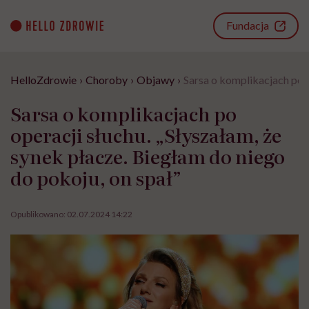
Go
to
Fundacja
content
HelloZdrowie
›
Choroby
›
Objawy
›
Sarsa o komplikacjach po o
Sarsa o komplikacjach po
operacji słuchu. „Słyszałam, że
synek płacze. Biegłam do niego
do pokoju, on spał”
Opublikowano:
02.07.2024 14:22