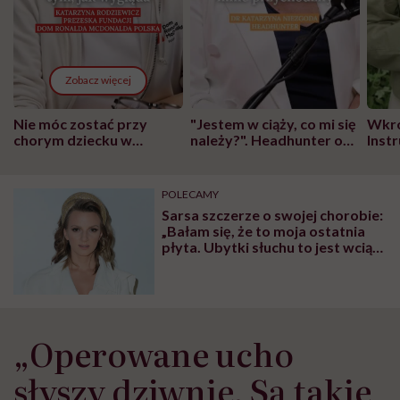
Zobacz więcej
Nie móc zostać przy
"Jestem w ciąży, co mi się
Wkró
chorym dziecku w
należy?". Headhunter o
Inst
szpitalu to tortura.
zmianie pokoleniowej u
atak
"Przeszkadzać w tym
kobiet w ciąży na rynku
wars
może chyba tylko
pracy
eksp
POLECAMY
głupota i brak
Sarsa szczerze o swojej chorobie:
wyobraźni"
„Bałam się, że to moja ostatnia
płyta. Ubytki słuchu to jest wciąż
temat tabu”
„Operowane ucho
słyszy dziwnie. Są takie