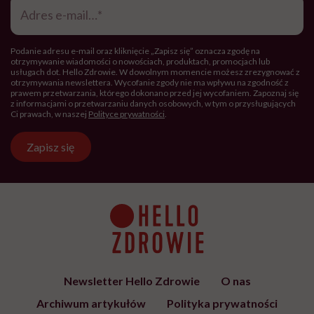
e-
mail
*
Podanie adresu e-mail oraz kliknięcie „Zapisz się” oznacza zgodę na
otrzymywanie wiadomości o nowościach, produktach, promocjach lub
usługach dot. Hello Zdrowie. W dowolnym momencie możesz zrezygnować z
otrzymywania newslettera. Wycofanie zgody nie ma wpływu na zgodność z
prawem przetwarzania, którego dokonano przed jej wycofaniem. Zapoznaj się
z informacjami o przetwarzaniu danych osobowych, w tym o przysługujących
Ci prawach, w naszej
Polityce prywatności
.
Zapisz się
Newsletter Hello Zdrowie
O nas
Archiwum artykułów
Polityka prywatności