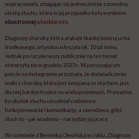
wypracowała, zmagając się jednocześnie z powolną
utratą słuchu, która w jej przypadku była wynikiem
obustronnej
otosklerozy
.
Diagnozę choroby, która atakuje tkankę kostną ucha
środkowego, artystka usłyszała ok. 10 lat temu.
Jednak po raz pierwszy publicznie na ten temat
otworzyła się w grudniu 2023 r. W poruszającym
poście na Instagramie przyznała, że doświadczenie
walki z chorobą, która jest związana ze słuchem, jest
dla niej bardzo trudne na wielu poziomach. Prywatnie,
bo ubytek słuchu utrudniał codzienne
funkcjonowanie i komunikację, a zawodowo, gdyż
słuch to – jak wiadomo – narzędzie jej pracy.
W rozmowie z Bereniką Olesińską w cyklu „Diagnozy