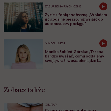
ZABURZENIA PSYCHICZNE
Życie z fobią społeczną. „Wolałam
iść godzinę pieszo, niż wsiąść do
autobusu czy pociągu”
MINDFULNESS
Monika Sobień-Górska: „Trzeba
bardzo uważać, komu oddajemy
swoją wrażliwość, pieniądze i
zaufanie”
Zobacz także
OBJAWY
Czym są czerwone plamy na