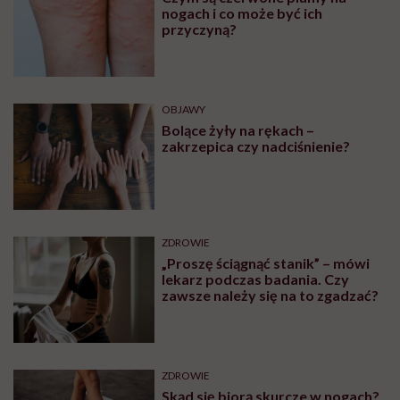
nogach i co może być ich
przyczyną?
OBJAWY
Bolące żyły na rękach –
zakrzepica czy nadciśnienie?
ZDROWIE
„Proszę ściągnąć stanik” – mówi
lekarz podczas badania. Czy
zawsze należy się na to zgadzać?
ZDROWIE
Skąd się biorą skurcze w nogach?