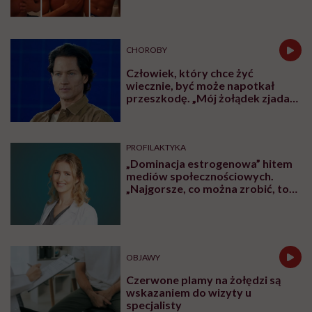
CHOROBY
Człowiek, który chce żyć
wiecznie, być może napotkał
przeszkodę. „Mój żołądek zjada
sam siebie”
PROFILAKTYKA
„Dominacja estrogenowa” hitem
mediów społecznościowych.
„Najgorsze, co można zrobić, to
leczyć modne hasło”
OBJAWY
Czerwone plamy na żołędzi są
wskazaniem do wizyty u
specjalisty