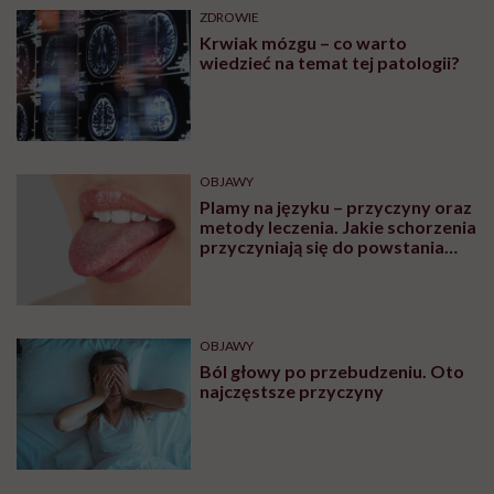
MINDFULNESS
Monika Sobień-Górska: „Trzeba
bardzo uważać, komu oddajemy
swoją wrażliwość, pieniądze i
zaufanie”
Zobacz także
ZDROWIE
Skąd się biorą skurcze w nogach?
Leki i domowe sposoby na
skurcze nóg