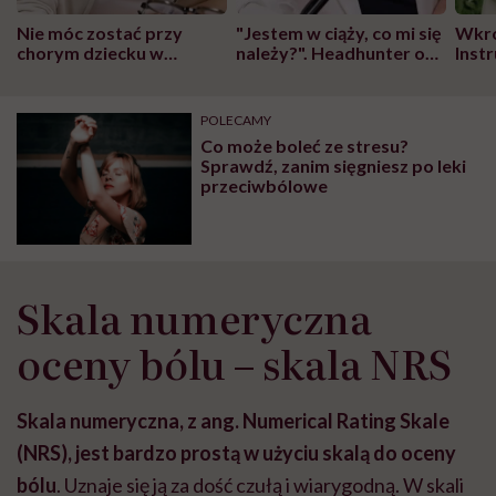
Nie móc zostać przy
"Jestem w ciąży, co mi się
Wkró
chorym dziecku w
należy?". Headhunter o
Inst
szpitalu to tortura.
zmianie pokoleniowej u
atak
"Przeszkadzać w tym
kobiet w ciąży na rynku
wars
może chyba tylko
pracy
eksp
POLECAMY
głupota i brak
Co może boleć ze stresu?
wyobraźni"
Sprawdź, zanim sięgniesz po leki
przeciwbólowe
Skala numeryczna
oceny bólu – skala NRS
Skala numeryczna, z ang. Numerical Rating Skale
(NRS), jest bardzo prostą w użyciu skalą do oceny
bólu
. Uznaje się ją za dość czułą i wiarygodną. W skali