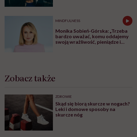
ZDROWIE PSYCHICZNE
Lista placówek Centrum Zdrowia
Psychicznego dla Dzieci i
Młodzieży. Tu znajdziesz pomoc
ZDROWIE PSYCHICZNE
Centra Zdrowia Psychicznego dla
osób dorosłych. Tu znajdziesz
pomoc
ZABURZENIA PSYCHICZNE
Życie z fobią społeczną. „Wolałam
iść godzinę pieszo, niż wsiąść do
autobusu czy pociągu”