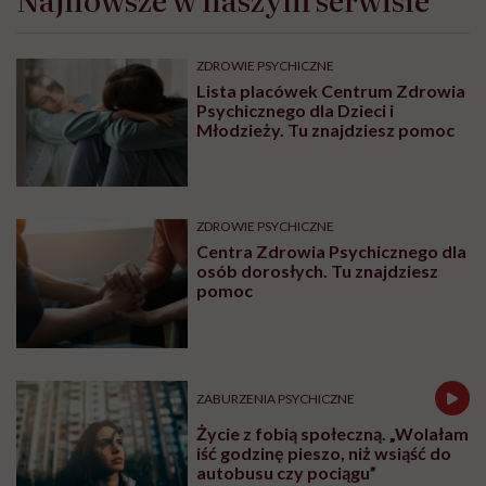
mają. Ja zrozumiałam to dopiero,
gdy obudziłam się bez nogi”
OBJAWY
Ugryzienie muchy końskiej –
bolesny i dokuczliwy towarzysz
wakacyjnych urlopów
OBJAWY
Bolące żyły na rękach –
zakrzepica czy nadciśnienie?
Najnowsze w naszym serwisie