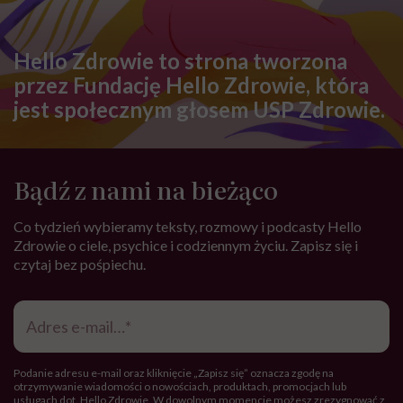
ZDROWIE
Drętwienie języka – o czym może
świadczyć? Możliwe przyczyny