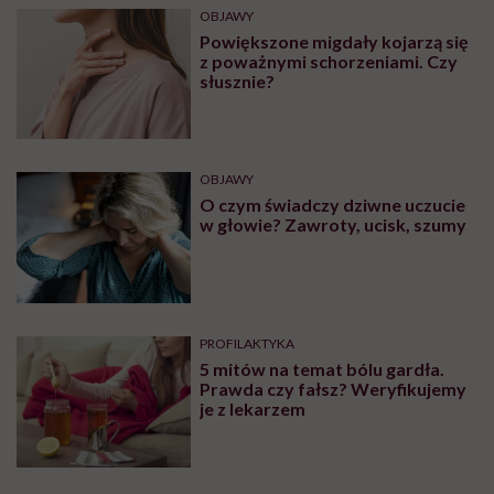
ZDROWIE
Krwiak mózgu – co warto
wiedzieć na temat tej patologii?
OBJAWY
Plamy na języku – przyczyny oraz
metody leczenia. Jakie schorzenia
przyczyniają się do powstania
plam na języku?
OBJAWY
Ból głowy po przebudzeniu. Oto
najczęstsze przyczyny