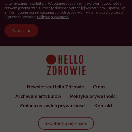
Hello Zdrowie to strona tworzona
przez Fundację Hello Zdrowie, która
jest społecznym głosem USP Zdrowie.
Bądź z nami na bieżąco
Co tydzień wybieramy teksty, rozmowy i podcasty Hello
Zdrowie o ciele, psychice i codziennym życiu. Zapisz się i
czytaj bez pośpiechu.
Adres
e-
mail
*
Podanie adresu e-mail oraz kliknięcie „Zapisz się” oznacza zgodę na
otrzymywanie wiadomości o nowościach, produktach, promocjach lub
usługach dot. Hello Zdrowie. W dowolnym momencie możesz zrezygnować z