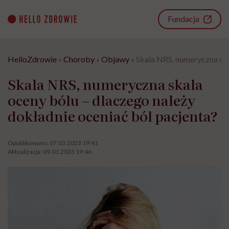
Go
to
Fundacja
content
HelloZdrowie
›
Choroby
›
Objawy
›
Skala NRS, numeryczna ska
Skala NRS, numeryczna skala
oceny bólu – dlaczego należy
dokładnie oceniać ból pacjenta?
Opublikowano:
07.03.2023 19:41
Aktualizacja:
09.03.2023 19:46