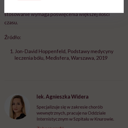
dokładniejsze i bardziej precyzyjne, natomiast ich
stosowanie wymaga poświęcenia większej ilości
czasu.
Źródło:
Jon-David Hoppenfeld, Podstawy medycyny
leczenia bólu, Medisfera, Warszawa, 2019
lek. Agnieszka Widera
Specjalizuje się w zakresie chorób
wewnętrznych, pracuje na Oddziale
Internistycznym w Szpitalu w Knurowie.