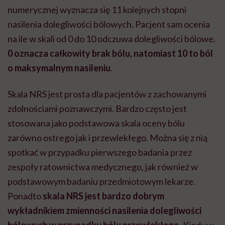
numerycznej wyznacza się 11 kolejnych stopni
nasilenia dolegliwości bólowych. Pacjent sam ocenia
na ile w skali od 0 do 10 odczuwa dolegliwości bólowe.
0
oznacza całkowity brak bólu, natomiast 10 to ból
o maksymalnym nasileniu
.
Skala NRS jest prosta dla pacjentów z zachowanymi
zdolnościami poznawczymi. Bardzo często jest
stosowana jako podstawowa skala oceny bólu
zarówno ostrego jak i przewlekłego. Można się z nią
spotkać w przypadku pierwszego badania przez
zespoły ratownictwa medycznego, jak również w
podstawowym badaniu przedmiotowym lekarze.
Ponadto
skala NRS jest bardzo dobrym
wykładnikiem zmienności nasilenia dolegliwości
bólowych w przypadku bólu przewlekłego
. Kiedy w