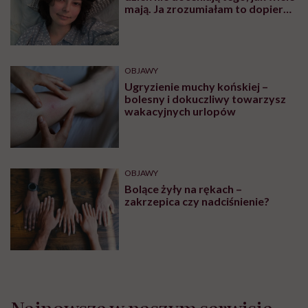
wskazaniem do wizyty u
specjalisty
OBJAWY
Mięśnie zaczynamy tracić już po
trzydziestce. „Najgorsze, co
można zrobić, to uznać utratę
sprawności za nieunikniony
element starzenia”
OBJAWY
Czym są czerwone plamy na
nogach i co może być ich
przyczyną?
OBJAWY
Maja Wesołowska: „Ludzie na co
dzień nie doceniają tego, jak wiele