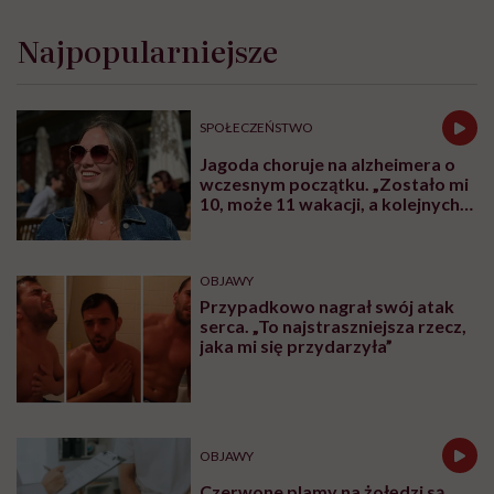
„Opieka skoncentrowana na
rodzinie to jest coś, bez czego
współczesna medycyna sobie nie
poradzi”