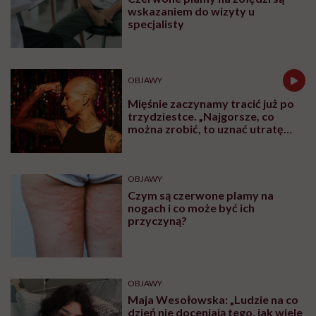
Najpopularniejsze
SPOŁECZEŃSTWO
Jagoda choruje na alzheimera o
wczesnym początku. „Zostało mi
10, może 11 wakacji, a kolejnych
nie będę już świadoma”
OBJAWY
Przypadkowo nagrał swój atak
serca. „To najstraszniejsza rzecz,
jaka mi się przydarzyła”
OBJAWY
Czerwone plamy na żołędzi są