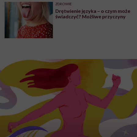
OBJAWY
Powiększone migdały kojarzą się
z poważnymi schorzeniami. Czy
słusznie?
OBJAWY
O czym świadczy dziwne uczucie
w głowie? Zawroty, ucisk, szumy
PROFILAKTYKA
5 mitów na temat bólu gardła.
Prawda czy fałsz? Weryfikujemy
je z lekarzem