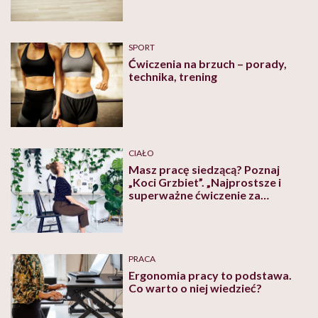
SPORT
Ćwiczenia na brzuch – porady,
technika, trening
CIAŁO
Masz pracę siedzącą? Poznaj
„Koci Grzbiet”. „Najprostsze i
superważne ćwiczenie za
biurkiem” – twierdzi nauczycielka
jogi
PRACA
Ergonomia pracy to podstawa.
Co warto o niej wiedzieć?