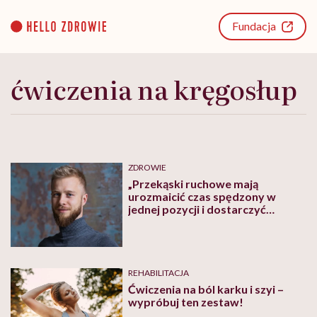
Go
to
Fundacja
content
ćwiczenia na kręgosłup
ZDROWIE
„Przekąski ruchowe mają
urozmaicić czas spędzony w
jednej pozycji i dostarczyć
organizmowi różnorodnych
bodźców” – mówi terapeuta
ruchowy Maciej Borucz
REHABILITACJA
Ćwiczenia na ból karku i szyi –
wypróbuj ten zestaw!