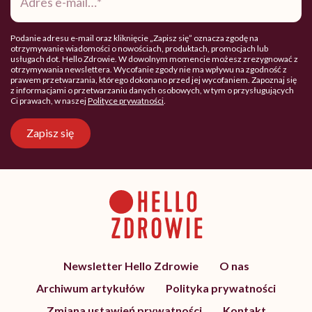
mail
*
Podanie adresu e-mail oraz kliknięcie „Zapisz się” oznacza zgodę na
otrzymywanie wiadomości o nowościach, produktach, promocjach lub
usługach dot. Hello Zdrowie. W dowolnym momencie możesz zrezygnować z
otrzymywania newslettera. Wycofanie zgody nie ma wpływu na zgodność z
prawem przetwarzania, którego dokonano przed jej wycofaniem. Zapoznaj się
z informacjami o przetwarzaniu danych osobowych, w tym o przysługujących
Ci prawach, w naszej
Polityce prywatności
.
Zapisz się
Newsletter Hello Zdrowie
O nas
Archiwum artykułów
Polityka prywatności
Zmiana ustawień prywatności
Kontakt