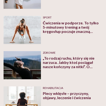
propozycji
SPORT
Ćwiczenia w podporze. To tylko
5-minutowy trening a twój
kręgosłup poczuje znaczną
różnicę!
ZDROWIE
„To rodzaj ruchu, który się nie
narzuca. Jakby ktoś pociągał
nasze kończyny za nitki”. O
gyrokinesis®, treningu dla
leniwych, mówi Ula Wojtkowiak
REHABILITACJA
Plecy wklęsłe – przyczyny,
objawy, leczenie i ćwiczenia