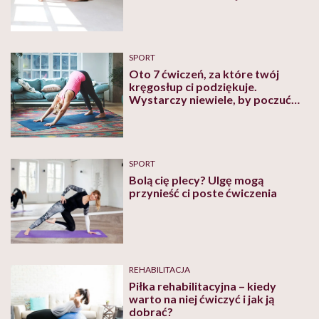
SPORT
Oto 7 ćwiczeń, za które twój
kręgosłup ci podziękuje.
Wystarczy niewiele, by poczuć
znaczną różnicę
SPORT
Bolą cię plecy? Ulgę mogą
przynieść ci poste ćwiczenia
REHABILITACJA
Piłka rehabilitacyjna – kiedy
warto na niej ćwiczyć i jak ją
dobrać?