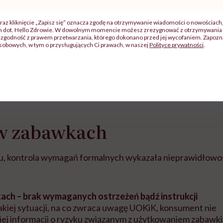
Substancje chemiczne
do paznokci czy sza
raz kliknięcie „Zapisz się” oznacza zgodę na otrzymywanie wiadomości o nowościach
zwiększają ryzyko cu
ch dot. Hello Zdrowie. W dowolnym momencie możesz zrezygnować z otrzymywania 
zgodność z prawem przetwarzania, którego dokonano przed jej wycofaniem. Zapoznaj
kobiet? Naukowcy ni
sobowych, w tym o przysługujących Ci prawach, w naszej
Polityce prywatności
.
wątpliwości
 w zabawkach
tu, kontrola wymagań formalnych wykazała nieprawidłowoś
ach – brak wymaganych ostrzeżeń bądź instrukcji
kiej sytuacji, na co zwraca uwagę UOKiK, konsument nie
ej informacji o ryzyku związanym z użytkowaniem zabawki