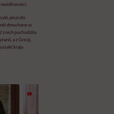
prawidłowości.
yki, piszczki,
bawki dmuchane w
ść z nich pochodziła
tanii, a z Grecji,
ustalić kraju