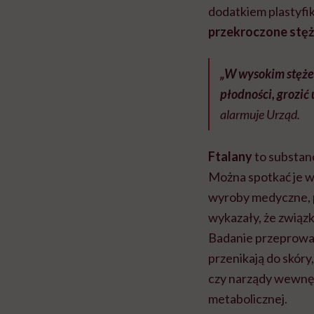
dodatkiem plastyfi
przekroczone stęż
„W wysokim stęże
płodności, grozi
alarmuje Urząd.
Ftalany
to substanc
Można spotkać je w
wyroby medyczne, 
wykazały, że związ
Badanie przeprowad
przenikają do skóry
czy narządy wewnęt
metabolicznej.