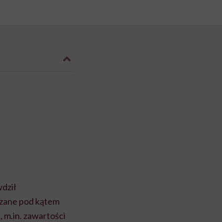
dził
dzane pod kątem
 m.in. zawartości