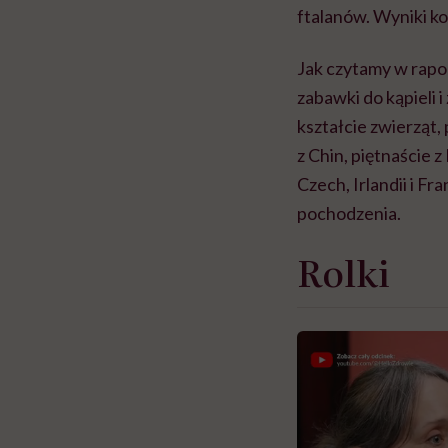
ftalanów. Wyniki ko
Jak czytamy w raporc
zabawki do kąpieli 
kształcie zwierząt, 
z Chin, piętnaście z
Czech, Irlandii i Fr
pochodzenia.
Rolki