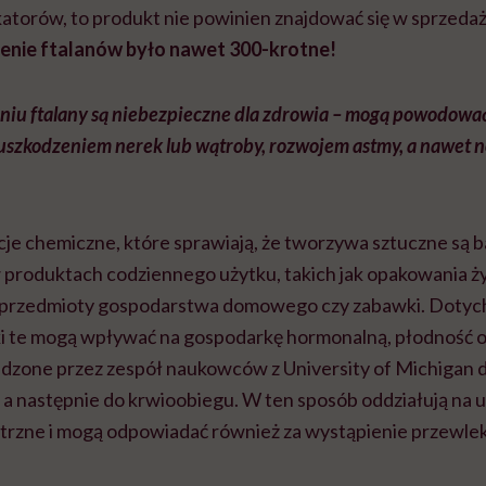
katorów, to produkt nie powinien znajdować się w sprzeda
enie ftalanów było nawet 300-krotne!
niu ftalany są niebezpieczne dla zdrowia – mogą powodowa
ć uszkodzeniem nerek lub wątroby, rozwojem astmy, a nawet
je chemiczne, które sprawiają, że tworzywa sztuczne są ba
 produktach codziennego użytku, takich jak opakowania ż
przedmioty gospodarstwa domowego czy zabawki. Dotych
ki te mogą wpływać na gospodarkę hormonalną, płodność or
zone przez zespół naukowców z University of Michigan d
, a następnie do krwioobiegu. W ten sposób oddziałują na
rzne i mogą odpowiadać również za wystąpienie przewlek