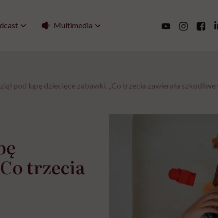
Multimedia
dcast
ął pod lupę dziecięce zabawki. „Co trzecia zawierała szkodliwe 
pę
„Co trzecia
e