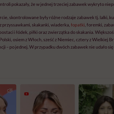
ntroli pokazały, że w jednej trzeciej zabawek wykryto nie
ie, skontrolowane były różne rodzaje zabawek tj. lalki, kuc
i z przyssawkami, skakanki, wiaderka,
łopatki
, foremki, za
postaci i łódek, piłki oraz zwierzątka do skakania. Większo
 Polski, osiem z Włoch, sześć z Niemiec, cztery z Wielkiej Bry
ancji – po jednej. W przypadku dwóch zabawek nie udało się 