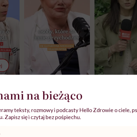
j
zy
"Jestem w ciąży, co mi się
Wkrótce nowa "
nami na bieżąco
szpitalu
należy?". Headhunter o
Instrukcja". Tym 
szkadzać
zmianie pokoleniowej u
atakach paniki. Z
tylko
kobiet w ciąży na rynku
warsztat pacjen
ramy teksty, rozmowy i podcasty Hello Zdrowie o ciele, ps
braźni"
pracy
ekspercki
 Zapisz się i czytaj bez pośpiechu.
POLECAMY