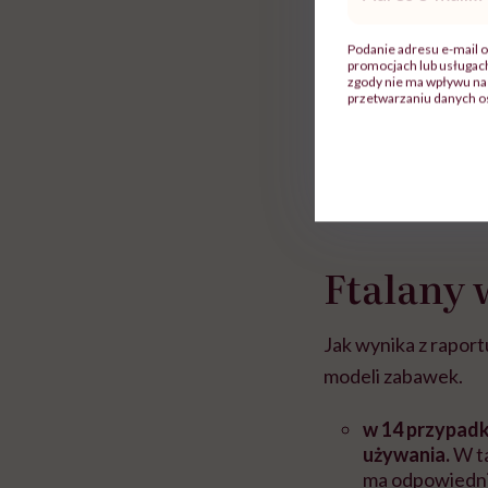
mail
*
Podanie adresu e-mail o
promocjach lub usługa
zgody nie ma wpływu na 
przetwarzaniu danych o
Ftalany
Jak wynika z rapor
modeli zabawek.
w 14 przypadk
używania.
W ta
ma odpowiedni