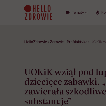
Go
to
content
Tematy
Po
HelloZdrowie
›
Zdrowie
›
Profilaktyka
›
UOKiK wzi
UOKiK wziął pod lu
dziecięce zabawki. 
zawierała szkodliw
substancje”