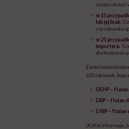
i może nie być
w 15 przypadk
lub jej brak.
Oz
czy zabawka s
w 21 przypadk
importera.
To 
dochodzenie p
Z kolei badania la
220 zabawek. Najcz
DEHP – ftalan 
DBP – ftalan d
DIBP – ftalan 
UOKiK informuje, że