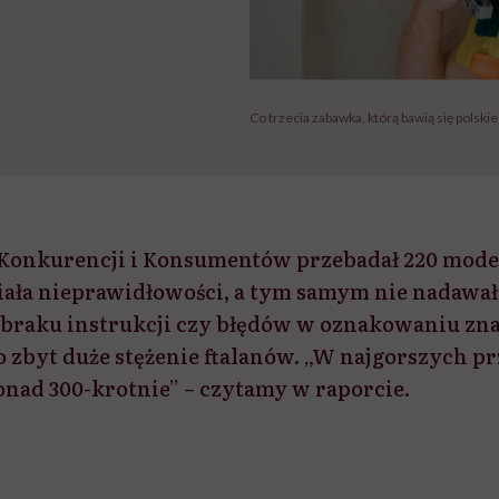
Co trzecia zabawka, którą bawią się polskie
Konkurencji i Konsumentów przebadał 220 model
miała nieprawidłowości, a tym samym nie nadawał
d braku instrukcji czy błędów w oznakowaniu zna
o zbyt duże stężenie ftalanów. „W najgorszych p
nad 300-krotnie” – czytamy w raporcie.