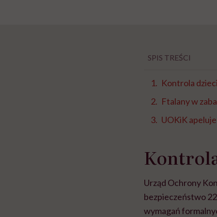
SPIS TREŚCI
Kontrola dzie
Ftalany w zab
UOKiK apeluje:
Kontrola
Urząd Ochrony Kon
bezpieczeństwo 22
wymagań formalnych