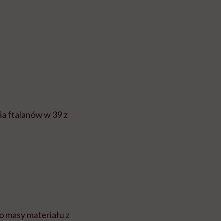
ia ftalanów w 39 z
do masy materiału z