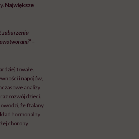
ży.
Największe
ć zaburzenia
 nowotworami”
–
rdziej trwałe.
ywności i napojów,
czasowe analizy
az rozwój dzieci.
owodzi, że ftalany
 układ hormonalny
łej choroby