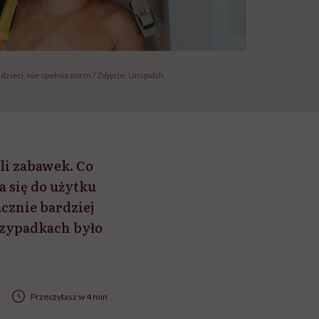
 dzieci, nie spełnia norm / Zdjęcie: Unspalsh
i zabawek. Co
a się do użytku
cznie bardziej
rzypadkach było
Przeczytasz w 4 min