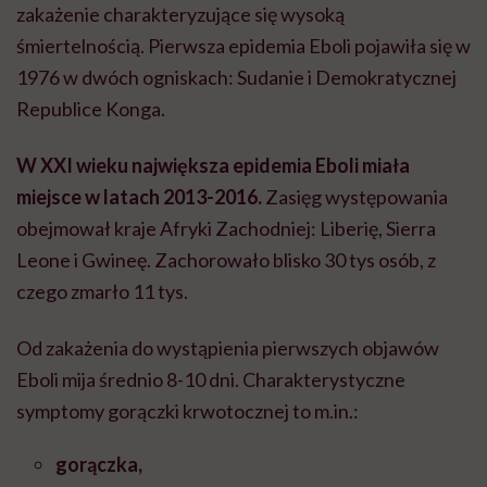
zakażenie charakteryzujące się wysoką
śmiertelnością. Pierwsza epidemia Eboli pojawiła się w
1976 w dwóch ogniskach: Sudanie i Demokratycznej
Republice Konga.
W XXI wieku największa epidemia Eboli miała
miejsce w latach 2013-2016.
Zasięg występowania
obejmował kraje Afryki Zachodniej: Liberię, Sierra
Leone i Gwineę. Zachorowało blisko 30 tys osób, z
czego zmarło 11 tys.
Od zakażenia do wystąpienia pierwszych objawów
Eboli mija średnio 8-10 dni. Charakterystyczne
symptomy gorączki krwotocznej to m.in.:
gorączka,