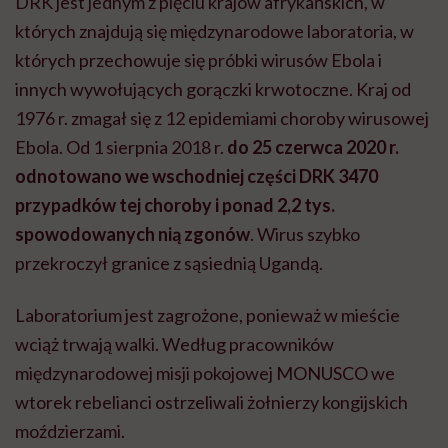
DRK jest jednym z pięciu krajów afrykańskich, w
których znajdują się międzynarodowe laboratoria, w
których przechowuje się próbki wirusów Ebola i
innych wywołujących gorączki krwotoczne. Kraj od
1976 r. zmagał się z 12 epidemiami choroby wirusowej
Ebola. Od 1 sierpnia 2018 r.
do 25 czerwca 2020 r.
odnotowano we wschodniej części DRK 3470
przypadków tej choroby i ponad 2,2 tys.
spowodowanych nią zgonów
. Wirus szybko
przekroczył granice z sąsiednią Ugandą.
Laboratorium jest zagrożone, ponieważ w mieście
wciąż trwają walki. Według pracowników
międzynarodowej misji pokojowej MONUSCO we
wtorek rebelianci ostrzeliwali żołnierzy kongijskich
moździerzami.