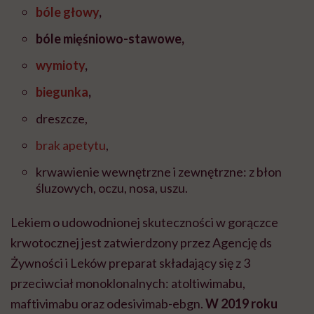
bóle głowy
,
bóle mięśniowo-stawowe,
wymioty
,
biegunka
,
dreszcze,
brak apetytu
,
krwawienie wewnętrzne i zewnętrzne: z błon
śluzowych, oczu, nosa, uszu.
Lekiem o udowodnionej skuteczności w gorączce
krwotocznej jest zatwierdzony przez Agencję ds
Żywności i Leków preparat składający się z 3
przeciwciał monoklonalnych: atoltiwimabu,
maftivimabu oraz odesivimab-ebgn.
W 2019 roku