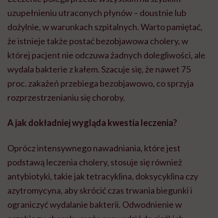
uzupełnieniu utraconych płynów – doustnie lub
dożylnie, w warunkach szpitalnych. Warto pamiętać,
że istnieje także postać bezobjawowa cholery, w
której pacjent nie odczuwa żadnych dolegliwości, ale
wydala bakterie z kałem. Szacuje się, że nawet 75
proc. zakażeń przebiega bezobjawowo, co sprzyja
rozprzestrzenianiu się choroby.
A jak dokładniej wygląda kwestia leczenia?
Oprócz intensywnego nawadniania, które jest
podstawą leczenia cholery, stosuje się również
antybiotyki, takie jak tetracyklina, doksycyklina czy
azytromycyna, aby skrócić czas trwania biegunki i
ograniczyć wydalanie bakterii. Odwodnienie w