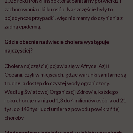
2025 roku Polski Inspektorat Sanitarny potwierdził
zachorowania u kilku osób. Na szczęście były to
pojedyncze przypadki, więc nie mamy do czynienia z
żadną epidemią.
Gdzie obecnie na świecie cholera występuje
najczęściej?
Cholera najczęściej pojawia się w Afryce, Azji i
Oceanii, czyli w miejscach, gdzie warunki sanitarne są
trudne, a dostęp do czystej wody ograniczony.
Według Światowej Organizacji Zdrowia, każdego
roku choruje na nią od 1,3 do 4 milionów osób, a od 21
tys. do 143 tys. ludzi umiera z powodu powikłań tej
choroby.
Może pani powiedzieć więcej, w jakich warunkach