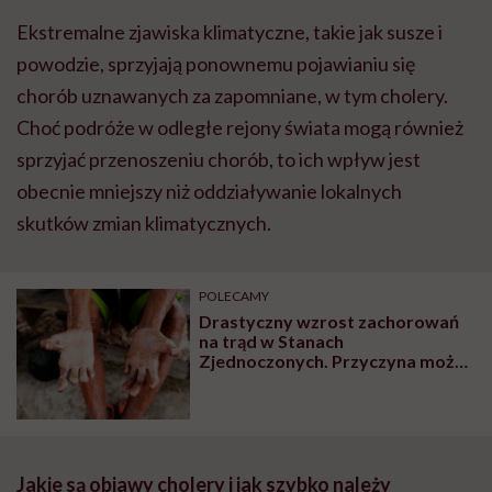
Ekstremalne zjawiska klimatyczne, takie jak susze i
powodzie, sprzyjają ponownemu pojawianiu się
chorób uznawanych za zapomniane, w tym cholery.
Choć podróże w odległe rejony świata mogą również
sprzyjać przenoszeniu chorób, to ich wpływ jest
obecnie mniejszy niż oddziaływanie lokalnych
skutków zmian klimatycznych.
POLECAMY
Drastyczny wzrost zachorowań
na trąd w Stanach
Zjednoczonych. Przyczyna może
leżeć w genach
Jakie są objawy cholery i jak szybko należy