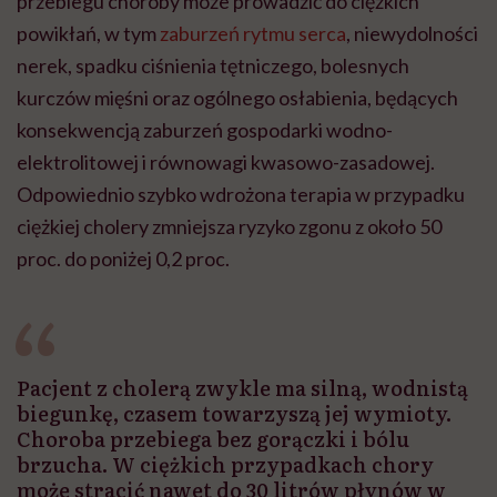
przebiegu choroby może prowadzić do ciężkich
powikłań, w tym
zaburzeń rytmu serca
, niewydolności
nerek, spadku ciśnienia tętniczego, bolesnych
kurczów mięśni oraz ogólnego osłabienia, będących
konsekwencją zaburzeń gospodarki wodno-
elektrolitowej i równowagi kwasowo-zasadowej.
Odpowiednio szybko wdrożona terapia w przypadku
ciężkiej cholery zmniejsza ryzyko zgonu z około 50
proc. do poniżej 0,2 proc.
Pacjent z cholerą zwykle ma silną, wodnistą
biegunkę, czasem towarzyszą jej wymioty.
Choroba przebiega bez gorączki i bólu
brzucha. W ciężkich przypadkach chory
może stracić nawet do 30 litrów płynów w