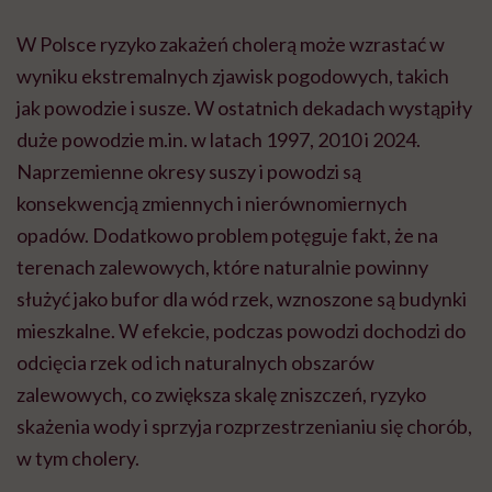
W Polsce ryzyko zakażeń cholerą może wzrastać w
wyniku ekstremalnych zjawisk pogodowych, takich
jak powodzie i susze. W ostatnich dekadach wystąpiły
duże powodzie m.in. w latach 1997, 2010 i 2024.
Naprzemienne okresy suszy i powodzi są
konsekwencją zmiennych i nierównomiernych
opadów. Dodatkowo problem potęguje fakt, że na
terenach zalewowych, które naturalnie powinny
służyć jako bufor dla wód rzek, wznoszone są budynki
mieszkalne. W efekcie, podczas powodzi dochodzi do
odcięcia rzek od ich naturalnych obszarów
zalewowych, co zwiększa skalę zniszczeń, ryzyko
skażenia wody i sprzyja rozprzestrzenianiu się chorób,
w tym cholery.