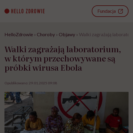
Go
to
Fundacja
content
HelloZdrowie
›
Choroby
›
Objawy
›
Walki zagrażają laborato
Walki zagrażają laboratorium,
w którym przechowywane są
próbki wirusa Ebola
Opublikowano:
29.01.2025 09:08