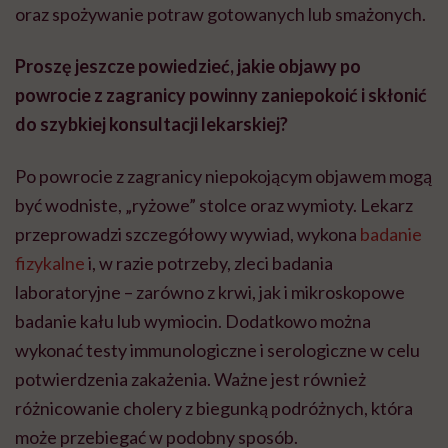
oraz spożywanie potraw gotowanych lub smażonych.
Proszę jeszcze powiedzieć, jakie objawy po
powrocie z zagranicy powinny zaniepokoić i skłonić
do szybkiej konsultacji lekarskiej?
Po powrocie z zagranicy niepokojącym objawem mogą
być wodniste, „ryżowe” stolce oraz wymioty. Lekarz
przeprowadzi szczegółowy wywiad, wykona
badanie
fizykalne
i, w razie potrzeby, zleci badania
laboratoryjne – zarówno z krwi, jak i mikroskopowe
badanie kału lub wymiocin. Dodatkowo można
wykonać testy immunologiczne i serologiczne w celu
potwierdzenia zakażenia. Ważne jest również
różnicowanie cholery z biegunką podróżnych, która
może przebiegać w podobny sposób.