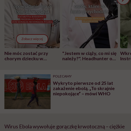
Zobacz więcej
Nie móc zostać przy
"Jestem w ciąży, co mi się
Wkró
chorym dziecku w
należy?". Headhunter o
Inst
szpitalu to tortura.
zmianie pokoleniowej u
atak
"Przeszkadzać w tym
kobiet w ciąży na rynku
wars
może chyba tylko
pracy
eksp
POLECAMY
głupota i brak
Wykryto pierwsze od 25 lat
wyobraźni"
zakażenie ebolą. „To skrajnie
niepokojące” – mówi WHO
Wirus Ebola wywołuje gorączkę krwotoczną – ciężkie