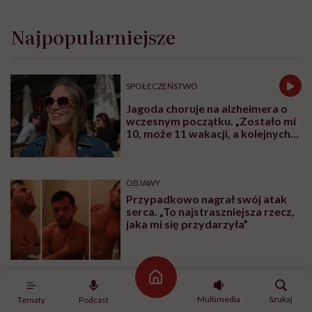
Najpopularniejsze
SPOŁECZEŃSTWO
Jagoda choruje na alzheimera o
wczesnym początku. „Zostało mi
10, może 11 wakacji, a kolejnych
nie będę już świadoma”
OBJAWY
Przypadkowo nagrał swój atak
serca. „To najstraszniejsza rzecz,
jaka mi się przydarzyła”
Strona główna
CHOROBY
Multimedia
Szukaj
Tematy
Podcast