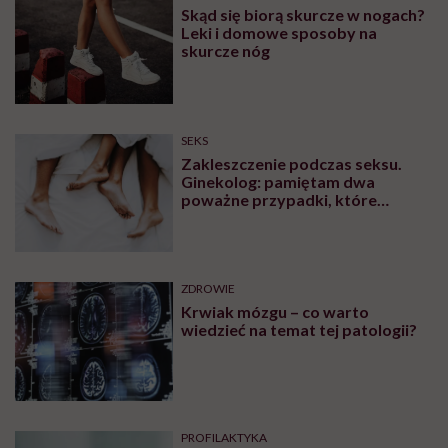
ZDROWIE
„Proszę ściągnąć stanik” – mówi
lekarz podczas badania. Czy
zawsze należy się na to zgadzać?
PROFILAKTYKA
Wszyscy wkoło porozbierani, a
ty siedzisz pod kocem? To mogą
być zaburzenia termoregulacji –
wynikające z choroby lub złych
nawyków
ZDROWIE
Skąd się biorą skurcze w nogach?
Leki i domowe sposoby na