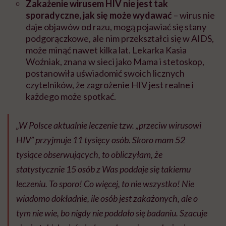
Zakażenie wirusem HIV nie jest tak
sporadyczne, jak się może wydawać
– wirus nie
daje objawów od razu, mogą pojawiać się stany
podgorączkowe, ale nim przekształci się w AIDS,
może minąć nawet kilka lat. Lekarka Kasia
Woźniak, znana w sieci jako Mama i stetoskop,
postanowiła uświadomić swoich licznych
czytelników, że zagrożenie HIV jest realne i
każdego może spotkać.
„W Polsce aktualnie leczenie tzw. „przeciw wirusowi
HIV” przyjmuje 11 tysięcy osób. Skoro mam 52
tysiące obserwujących, to obliczyłam, że
statystycznie 15 osób z Was poddaje się takiemu
leczeniu. To sporo! Co więcej, to nie wszystko! Nie
wiadomo dokładnie, ile osób jest zakażonych, ale o
tym nie wie, bo nigdy nie poddało się badaniu. Szacuje