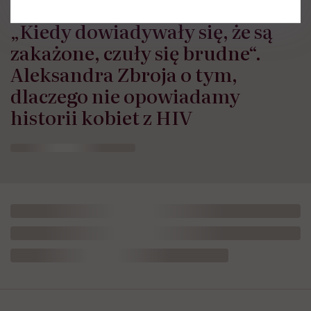
„Kiedy dowiadywały się, że są
zakażone, czuły się brudne“.
Aleksandra Zbroja o tym,
dlaczego nie opowiadamy
historii kobiet z HIV