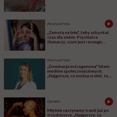
ZDROWIE
Jajniki wcale nie idą na emeryturę
po menopauzie. Rewolucyjne
odkrycie amerykańskich
naukowców
CHOROBY
Człowiek, który chce żyć
wiecznie, być może napotkał
przeszkodę. „Mój żołądek zjada
sam siebie”
ZDROWIE
Lekarze uratowali 700-gramową
Zosię nowatorską metodą.
Takiego przypadku jeszcze nie
było