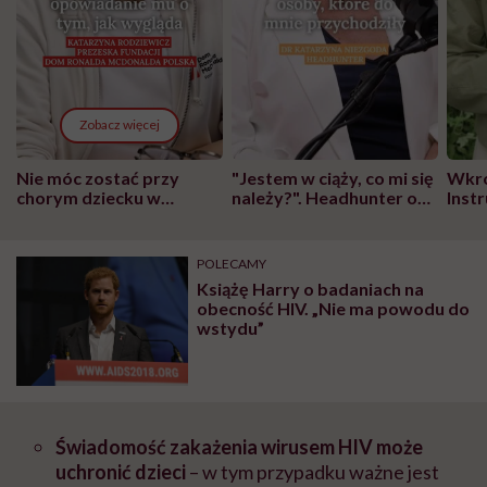
Zobacz więcej
Nie móc zostać przy
"Jestem w ciąży, co mi się
Wkró
chorym dziecku w
należy?". Headhunter o
Inst
szpitalu to tortura.
zmianie pokoleniowej u
atak
"Przeszkadzać w tym
kobiet w ciąży na rynku
wars
może chyba tylko
pracy
eksp
POLECAMY
głupota i brak
Książę Harry o badaniach na
wyobraźni"
obecność HIV. „Nie ma powodu do
wstydu”
Świadomość zakażenia wirusem HIV może
uchronić dzieci
– w tym przypadku ważne jest