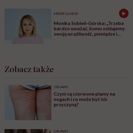
Lista placówek Centrum Zdrowia
Psychicznego dla Dzieci i
Młodzieży. Tu znajdziesz pomoc
ZDROWIE PSYCHICZNE
Centra Zdrowia Psychicznego dla
osób dorosłych. Tu znajdziesz
pomoc
ZABURZENIA PSYCHICZNE
Życie z fobią społeczną. „Wolałam
iść godzinę pieszo, niż wsiąść do
autobusu czy pociągu”