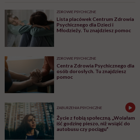
element starzenia”
SEKS
Prof. Zbigniew Izdebski:
„Edukacja zdrowotna jeszcze
nigdy nie była tak potrzebna jak
teraz, kiedy jest taki chaos
informacyjny”
BADANIA
Stetoskop. Jak niezręczna
sytuacja doprowadziła do
wielkiego odkrycia
Najnowsze w naszym serwisie
ZDROWIE PSYCHICZNE