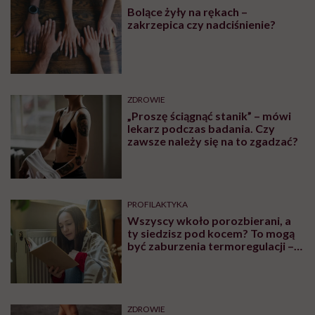
MINDFULNESS
Monika Sobień-Górska: „Trzeba
bardzo uważać, komu oddajemy
swoją wrażliwość, pieniądze i
zaufanie”
Zobacz także
OBJAWY
Czym są czerwone plamy na
nogach i co może być ich
przyczyną?
OBJAWY
Bolące żyły na rękach –
zakrzepica czy nadciśnienie?