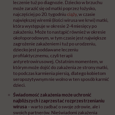
leczenie tuż po diagnozie. Dziecko w brzuchu
może zarazić się od matki poprzez łożysko,
najczęściej po 20. tygodniu
ciąży
, w czasie
największej wiremii (ilości wirusa we krwi) matki,
która występuje w okresie 2-4 miesięcy po
zakażeniu. Może to nastąpić również w okresie
okołoporodowym, w tym czasie jest największe
zagrożenie zakażeniem i tuż po urodzeniu,
dziecko jest poddawane leczeniu
profilaktycznemu, czyli terapii
antyretrowirusowej. Ostatnim momentem, w
którym może dojść do zakażenia ze strony matki,
to podczas karmienia piersią, dlatego kobietom
seropozytywnym nie wolno w ten sposób karmić
dzieci.
Świadomość zakażenia może uchronić
najbliższych i zaprzestać rozprzestrzenianiu
wirusa
– warto zadbać o swoje zdrowie, ale i
swoich partnerów. Nieświadomi zakażenia