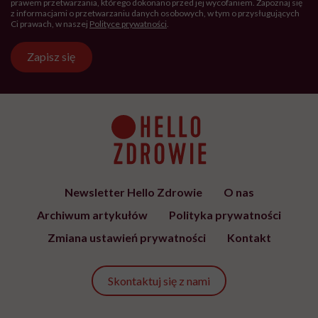
Hello Zdrowie to strona tworzona
przez Fundację Hello Zdrowie, która
jest społecznym głosem USP Zdrowie.
Bądź z nami na bieżąco
Co tydzień wybieramy teksty, rozmowy i podcasty Hello
Zdrowie o ciele, psychice i codziennym życiu. Zapisz się i
czytaj bez pośpiechu.
Adres
e-
mail
*
Podanie adresu e-mail oraz kliknięcie „Zapisz się” oznacza zgodę na
otrzymywanie wiadomości o nowościach, produktach, promocjach lub
usługach dot. Hello Zdrowie. W dowolnym momencie możesz zrezygnować z
otrzymywania newslettera. Wycofanie zgody nie ma wpływu na zgodność z
prawem przetwarzania, którego dokonano przed jej wycofaniem. Zapoznaj się
z informacjami o przetwarzaniu danych osobowych, w tym o przysługujących
Ci prawach, w naszej
Polityce prywatności
.