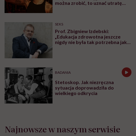
PROFILAKTYKA
„Zemsta na śnie”, żeby odzyskać
czas dla siebie. Psychiatra
tłumaczy, czym jest revenge
bedtime procrastination
PROFILAKTYKA
„Dominacja estrogenowa” hitem
mediów społecznościowych.
„Najgorsze, co można zrobić, to
leczyć modne hasło”
OBJAWY
Mięśnie zaczynamy tracić już po
trzydziestce. „Najgorsze, co
można zrobić, to uznać utratę
sprawności za nieunikniony