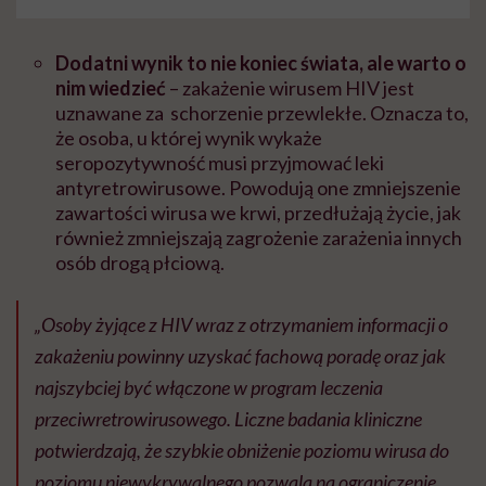
Dodatni wynik to nie koniec świata, ale warto o
nim wiedzieć
– zakażenie wirusem HIV jest
uznawane za schorzenie przewlekłe. Oznacza to,
że osoba, u której wynik wykaże
seropozytywność musi przyjmować leki
antyretrowirusowe. Powodują one zmniejszenie
zawartości wirusa we krwi, przedłużają życie, jak
również zmniejszają zagrożenie zarażenia innych
osób drogą płciową.
„Osoby żyjące z HIV wraz z otrzymaniem informacji o
zakażeniu powinny uzyskać fachową poradę oraz jak
najszybciej być włączone w program leczenia
przeciwretrowirusowego. Liczne badania kliniczne
potwierdzają, że szybkie obniżenie poziomu wirusa do
poziomu niewykrywalnego pozwala na ograniczenie