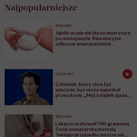
Dorota Szelągowska: „Kocham
siebie dużo bardziej niż
kiedykolwiek do tej pory”
Najpopularniejsze