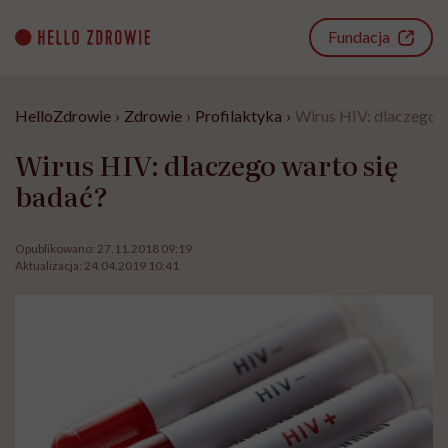
Go
to
Fundacja
content
HelloZdrowie
›
Zdrowie
›
Profilaktyka
›
Wirus HIV: dlaczego w
Wirus HIV: dlaczego warto się
badać?
Opublikowano:
27.11.2018 09:19
Aktualizacja:
24.04.2019 10:41