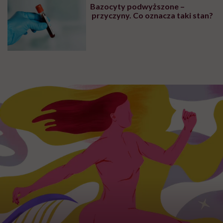
skurcze nóg
SEKS
Zakleszczenie podczas seksu.
Ginekolog: pamiętam dwa
poważne przypadki, które
wymagały interwencji szpitalnej
ZDROWIE
Krwiak mózgu – co warto
wiedzieć na temat tej patologii?
PROFILAKTYKA
Bazocyty podwyższone –
przyczyny. Co oznacza taki stan?