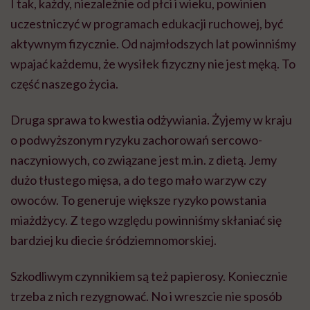
I tak, każdy, niezależnie od płci i wieku, powinien
uczestniczyć w programach edukacji ruchowej, być
aktywnym fizycznie. Od najmłodszych lat powinniśmy
wpajać każdemu, że wysiłek fizyczny nie jest męką. To
część naszego życia.
Druga sprawa to kwestia odżywiania. Żyjemy w kraju
o podwyższonym ryzyku zachorowań sercowo-
naczyniowych, co związane jest m.in. z dietą. Jemy
dużo tłustego mięsa, a do tego mało warzyw czy
owoców. To generuje większe ryzyko powstania
miażdżycy. Z tego względu powinniśmy skłaniać się
bardziej ku diecie śródziemnomorskiej.
Szkodliwym czynnikiem są też papierosy. Koniecznie
trzeba z nich rezygnować. No i wreszcie nie sposób