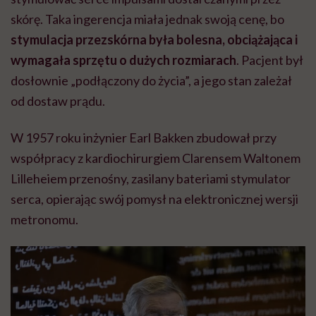
skórę. Taka ingerencja miała jednak swoją cenę, bo
stymulacja przezskórna była bolesna, obciążająca i
wymagała sprzętu o dużych rozmiarach
. Pacjent był
dosłownie „podłączony do życia”, a jego stan zależał
od dostaw prądu.
W 1957 roku inżynier Earl Bakken zbudował przy
współpracy z kardiochirurgiem Clarensem Waltonem
Lilleheiem przenośny, zasilany bateriami stymulator
serca, opierając swój pomysł na elektronicznej wersji
metronomu.