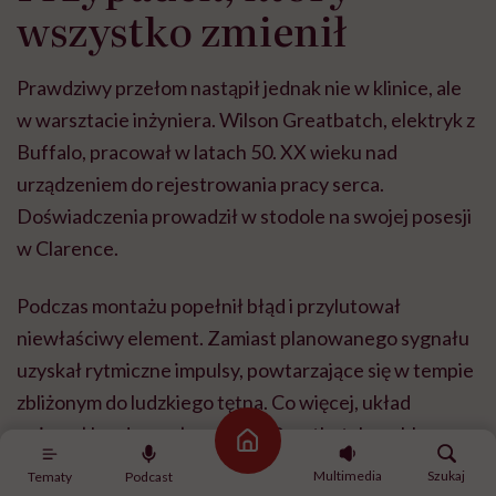
wszystko zmienił
Prawdziwy przełom nastąpił jednak nie w klinice, ale
w warsztacie inżyniera. Wilson Greatbatch, elektryk z
Buffalo, pracował w latach 50. XX wieku nad
urządzeniem do rejestrowania pracy serca.
Doświadczenia prowadził w stodole na swojej posesji
w Clarence.
Podczas montażu popełnił błąd i przylutował
niewłaściwy element. Zamiast planowanego sygnału
uzyskał rytmiczne impulsy, powtarzające się w tempie
zbliżonym do ludzkiego tętna. Co więcej, układ
zużywał bardzo mało energii. Greatbatch szybko
Strona główna
zrozumiał, że przypadkiem stworzył
generator
Multimedia
Szukaj
Tematy
Podcast