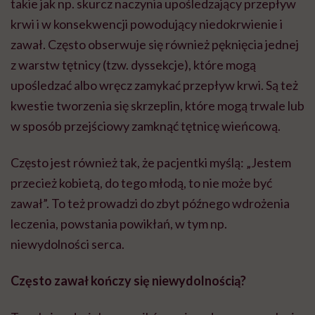
takie jak np. skurcz naczynia upośledzający przepływ
krwi i w konsekwencji powodujący niedokrwienie i
zawał. Często obserwuje się również pęknięcia jednej
z warstw tętnicy (tzw. dyssekcje), które mogą
upośledzać albo wręcz zamykać przepływ krwi. Są też
kwestie tworzenia się skrzeplin, które mogą trwale lub
w sposób przejściowy zamknąć tętnicę wieńcową.
Często jest również tak, że pacjentki myślą: „Jestem
przecież kobietą, do tego młodą, to nie może być
zawał”. To też prowadzi do zbyt późnego wdrożenia
leczenia, powstania powikłań, w tym np.
niewydolności serca.
Często zawał kończy się niewydolnością?