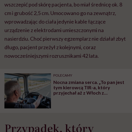
wszczepić pod skórę pacjenta, bo miał średnicę ok. 8
cm i grubość 2,5 cm. Umocowano go na zewnątrz,
wprowadzając do ciała jedynie kable łączące
urządzenie z elektrodami umieszczonymi na
nasierdziu. Choć pierwszy egzemplarz nie działał zbyt
długo, pacjent przeżył z kolejnymi, coraz
nowocześniejszymi rozrusznikami 42 lata.
POLECAMY
Nocna zmiana serca. „To pan jest
tym kierowcą TIR-a, który
przyjechał aż z Włoch z
zawałem?”
Przypadek, który