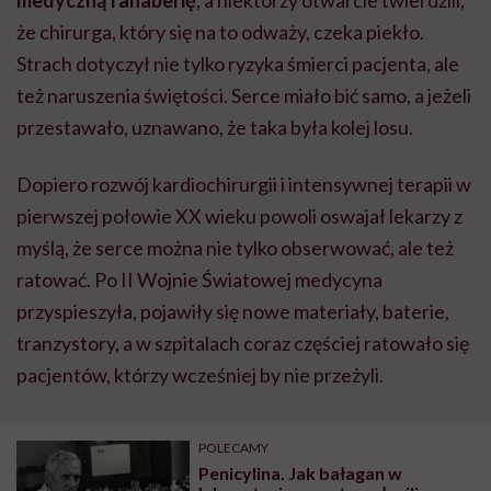
medyczną fanaberię
, a niektórzy otwarcie twierdzili,
że chirurga, który się na to odważy, czeka piekło.
Strach dotyczył nie tylko ryzyka śmierci pacjenta, ale
też naruszenia świętości. Serce miało bić samo, a jeżeli
przestawało, uznawano, że taka była kolej losu.
Dopiero rozwój kardiochirurgii i intensywnej terapii w
pierwszej połowie XX wieku powoli oswajał lekarzy z
myślą, że serce można nie tylko obserwować, ale też
ratować. Po II Wojnie Światowej medycyna
przyspieszyła, pojawiły się nowe materiały, baterie,
tranzystory, a w szpitalach coraz częściej ratowało się
pacjentów, którzy wcześniej by nie przeżyli.
POLECAMY
Penicylina. Jak bałagan w