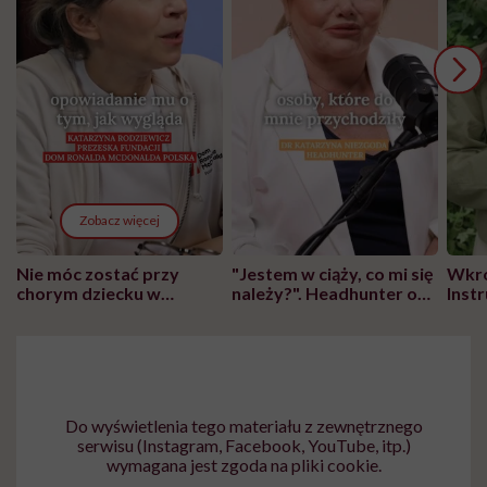
Zobacz więcej
Nie móc zostać przy
"Jestem w ciąży, co mi się
Wkró
chorym dziecku w
należy?". Headhunter o
Inst
szpitalu to tortura.
zmianie pokoleniowej u
atak
"Przeszkadzać w tym
kobiet w ciąży na rynku
wars
może chyba tylko
pracy
eksp
głupota i brak
wyobraźni"
Do wyświetlenia tego materiału z zewnętrznego
serwisu (Instagram, Facebook, YouTube, itp.)
wymagana jest zgoda na pliki cookie.