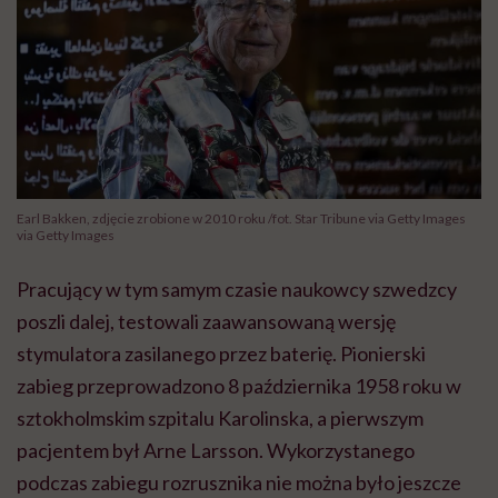
Earl Bakken, zdjęcie zrobione w 2010 roku /fot. Star Tribune via Getty Images
via Getty Images
Pracujący w tym samym czasie naukowcy szwedzcy
poszli dalej, testowali zaawansowaną wersję
stymulatora zasilanego przez baterię. Pionierski
zabieg przeprowadzono 8 października 1958 roku w
sztokholmskim szpitalu Karolinska, a pierwszym
pacjentem był Arne Larsson. Wykorzystanego
podczas zabiegu rozrusznika nie można było jeszcze