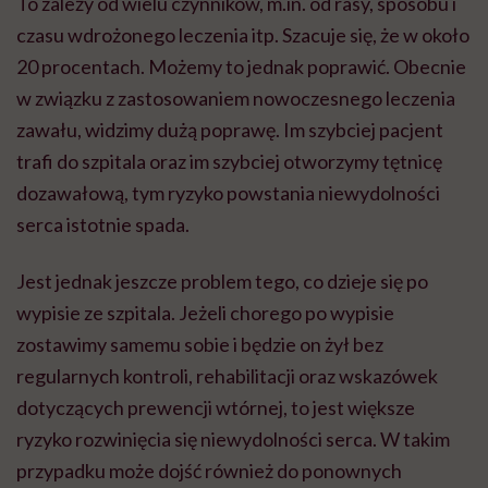
To zależy od wielu czynników, m.in. od rasy, sposobu i
czasu wdrożonego leczenia itp. Szacuje się, że w około
20 procentach. Możemy to jednak poprawić. Obecnie
w związku z zastosowaniem nowoczesnego leczenia
zawału, widzimy dużą poprawę. Im szybciej pacjent
trafi do szpitala oraz im szybciej otworzymy tętnicę
dozawałową, tym ryzyko powstania niewydolności
serca istotnie spada.
Jest jednak jeszcze problem tego, co dzieje się po
wypisie ze szpitala. Jeżeli chorego po wypisie
zostawimy samemu sobie i będzie on żył bez
regularnych kontroli, rehabilitacji oraz wskazówek
dotyczących prewencji wtórnej, to jest większe
ryzyko rozwinięcia się niewydolności serca. W takim
przypadku może dojść również do ponownych