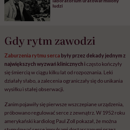
laboratorium uratował miliony
ludzi
Gdy rytm zawodzi
Zaburzenia rytmu serca
były przez dekady jednym z
największych wyzwań klinicznych i
często kończyły
się śmiercią w ciągu kilku lat od rozpoznania. Leki
działały słabo, a zalecenia ograniczały się do unikania
wysiłku i stałej obserwacji.
Zanim pojawiły się pierwsze wszczepiane urządzenia,
próbowano regulować serce z zewnątrz. W 1952 roku
amerykański kardiolog Paul Zoll pokazał, że można
stymulować serce impulsami dostarczanymi przez