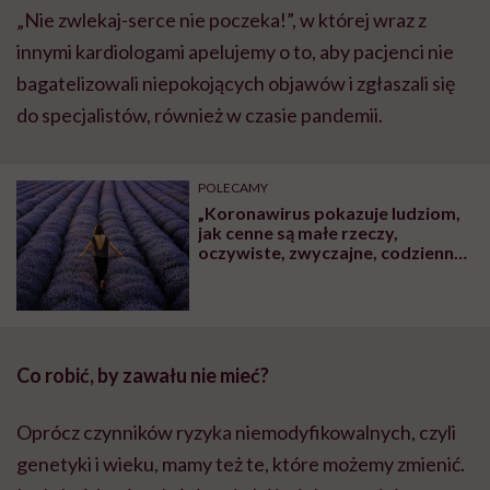
„Nie zwlekaj-serce nie poczeka!”, w której wraz z
innymi kardiologami apelujemy o to, aby pacjenci nie
bagatelizowali niepokojących objawów i zgłaszali się
do specjalistów, również w czasie pandemii.
POLECAMY
„Koronawirus pokazuje ludziom,
jak cenne są małe rzeczy,
oczywiste, zwyczajne, codzienne”.
Jak zrobić własnoręcznie płyny
dezynfekujące do domu i
ekologiczne środki czystości?
Co robić, by zawału nie mieć?
Oprócz czynników ryzyka niemodyfikowalnych, czyli
genetyki i wieku, mamy też te, które możemy zmienić.