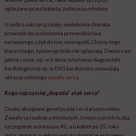
zgłaszane przez kobiety, zwłaszcza młodsze.
U osób z cukrzycą z kolei, wieloletnia choroba
prowadzi do uszkodzenia przewodnictwa
nerwowego, czyli do tzw. neuropatii. Chorzy tego
klasycznego, typowego bólu nie zgłaszają. Dopiero po
jakimś czasie, np. w trakcie rutynowej diagnostyki
kardiologicznej np. w EKG kardiolodzy zauważają
obraz przebytego
zawału serca
.
Kogo najczęściej „dopada” atak serca?
Osoby obciążone genetycznie i w starszym wieku.
Zawały są rzadsze u młodszych. U mężczyzn ich liczba
szczególnie wzrasta po 45., a u kobiet po 55. roku
życia, zwłaszcza gdy przestają chronić je estrogeny.