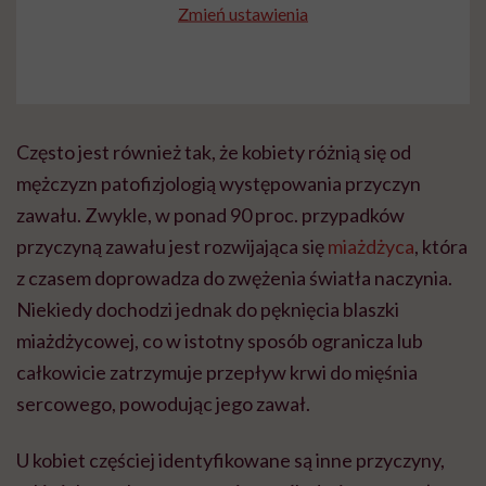
Zmień ustawienia
Często jest również tak, że kobiety różnią się od
mężczyzn patofizjologią występowania przyczyn
zawału. Zwykle, w ponad 90 proc. przypadków
przyczyną zawału jest rozwijająca się
miażdżyca
, która
z czasem doprowadza do zwężenia światła naczynia.
Niekiedy dochodzi jednak do pęknięcia blaszki
miażdżycowej, co w istotny sposób ogranicza lub
całkowicie zatrzymuje przepływ krwi do mięśnia
sercowego, powodując jego zawał.
U kobiet częściej identyfikowane są inne przyczyny,