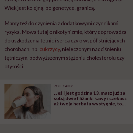
Wiek jest kolejną, po genetyce, granicą.
Mamy też do czynienia z dodatkowymi czynnikami
ryzyka. Mowa tutaj o nikotynizmie, który doprowadza
do uszkodzenia tętnic i serca czy o współistniejących
chorobach, np.
cukrzycy
, nieleczonym nadciśnieniu
tętniczym, podwyższonym stężeniu cholesterolu czy
otyłości.
POLECAMY
„Jeśli jest godzina 13, masz już za
sobą dwie filiżanki kawy i czekasz
aż twoja herbata wystygnie, to
sygnał, że przesadzasz”. O tym,
jaka jest bezpieczna dawka kawy,
mówi internistka