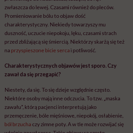
zwłaszcza do lewej. Czasami również do pleców.
Promieniowanie bólu to objaw dość
charakterystyczny. Niekiedy towarzyszy mu
duszność, uczucie niepokoju, lęku, czasami strach
przed zbliżającą się śmiercią. Niektórzy skarżą się też
na
przyspieszone bicie serca
i potliwość.
Charakterystycznych objawów jest sporo. Czy
zawał da się przegapić?
Niestety, da się. To się dzieje względnie często.
Niektóre osoby mają inne odczucia. To tzw. „maska
zawału”, którą pacjenci interpretują jako
przemęczenie, bóle mięśniowe, niepokój, osłabienie,
ból brzucha
czy zimne poty. A w tle może rozwijać się
właśnie zawał serca. Takie objawy są często