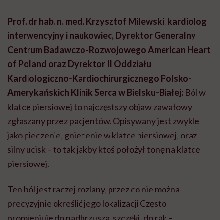
Prof. dr hab. n. med.
Krzysztof Milewski, kardiolog
interwencyjny i naukowiec,
Dyrektor Generalny
Centrum Badawczo-Rozwojowego American Heart
of Poland oraz Dyrektor II Oddziału
Kardiologiczno-Kardiochirurgicznego Polsko-
Amerykańskich Klinik Serca w Bielsku-Białej
:
Ból w
klatce piersiowej to najczęstszy objaw zawałowy
zgłaszany przez pacjentów. Opisywany jest zwykle
jako pieczenie, gniecenie w klatce piersiowej, oraz
silny ucisk – to tak jakby ktoś położył tonę na klatce
piersiowej.
Ten ból jest raczej rozlany, przez co nie można
precyzyjnie określić jego lokalizacji Często
promieniuje do nadbrzusza, szczęki, do rąk –