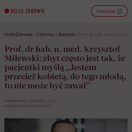
Go
to
Fundacja
content
HelloZdrowie
›
Choroby
›
Badania
›
Prof. dr hab. n. med. Krzy
Prof. dr hab. n. med. Krzysztof
Milewski: zbyt często jest tak, że
pacjentki myślą „Jestem
przecież kobietą, do tego młodą,
to nie może być zawał”
Opublikowano:
19.08.2021 11:50
Aktualizacja:
03.01.2022 12:31