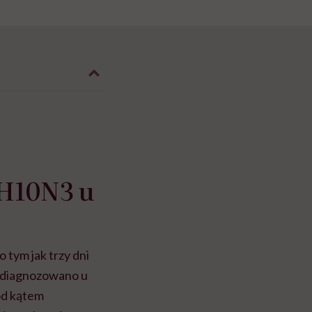
 H10N3 u
 tym jak trzy dni
 zdiagnozowano u
od kątem