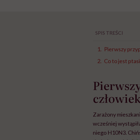
SPIS TREŚCI
Pierwszy przy
Co to jest ptas
Pierwszy
człowie
Zarażony mieszkanie
wcześniej wystąpił
niego H10N3. Chińs