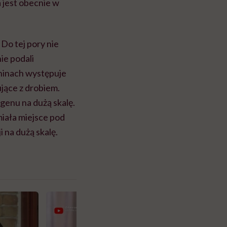
 jest obecnie w
Do tej pory nie
ie podali
hinach występuje
ujące z drobiem.
ogenu na dużą skalę.
iała miejsce pod
 na dużą skalę.