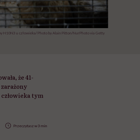
py H10N3 u człowieka/ Photo by Alain Pitton/NurPhoto via Getty
a, że ​​41-
ł zarażony
a człowieka tym
Przeczytasz w 3 min