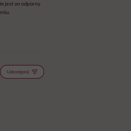
e jest on odporny
eniu.
Udostępnij