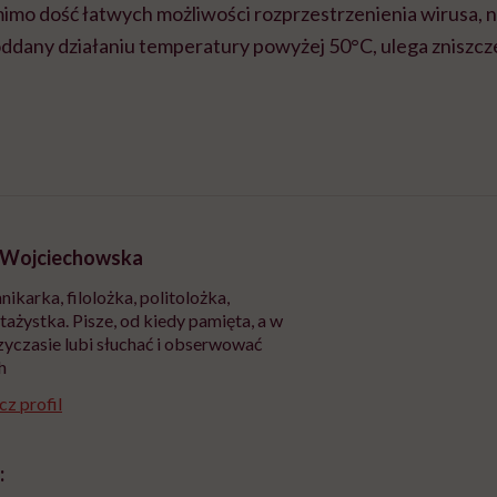
o dość łatwych możliwości rozprzestrzenienia wirusa, ni
oddany działaniu temperatury powyżej 50°C, ulega zniszcz
 Wojciechowska
nikarka, filolożka, politolożka,
tażystka. Pisze, od kiedy pamięta, a w
yczasie lubi słuchać i obserwować
h
z profil
: