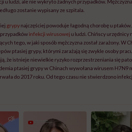
ji u ludzi, ale nie wykryto żadnych przypadków. Mężczyzna
niedługo zostanie wypisany ze szpitala.
iej
grypy
najczęściej powoduje łagodną chorobę u ptaków. 
h przypadków
infekcji wirusowej
u ludzi. Chińscy urzędnicy n
cych tego, w jaki sposób mężczyzna został zarażony. W C
pów ptasiej grypy, którymi zarażają się zwykle osoby prac
, że istnieje niewielkie ryzyko rozprzestrzeniania się pat
idemia ptasiej grypy w Chinach wywołana wirusem H7N9 m
trwała do 2017 roku. Od tego czasu nie stwierdzono infekcji