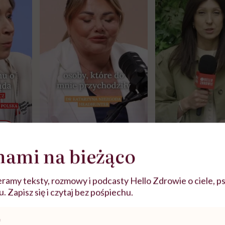
j
nami na bieżąco
zy
"Jestem w ciąży, co mi się
Wkrótce nowa "
szpitalu
należy?". Headhunter o
Instrukcja". Tym 
ramy teksty, rozmowy i podcasty Hello Zdrowie o ciele, ps
szkadzać
zmianie pokoleniowej u
atakach paniki. Z
 Zapisz się i czytaj bez pośpiechu.
tylko
kobiet w ciąży na rynku
warsztat pacjen
braźni"
t ptasia grypa?
pracy
ekspercki