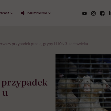
Multimedia
dcast
erwszy przypadek ptasiej grypy H10N3 u człowieka
 przypadek
 u