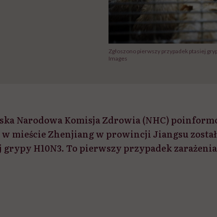
Zgłoszono pierwszy przypadek ptasiej gry
Images
ka Narodowa Komisja Zdrowia (NHC) poinformował
 w mieście Zhenjiang w prowincji Jiangsu zosta
j grypy H10N3. To pierwszy przypadek zarażeni