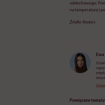
oddechowego. Pomim
na temperaturę i p
Źródło: Reuters
Ewa
Dzien
repor
międz
innyc
Zobac
Powiązane tematy