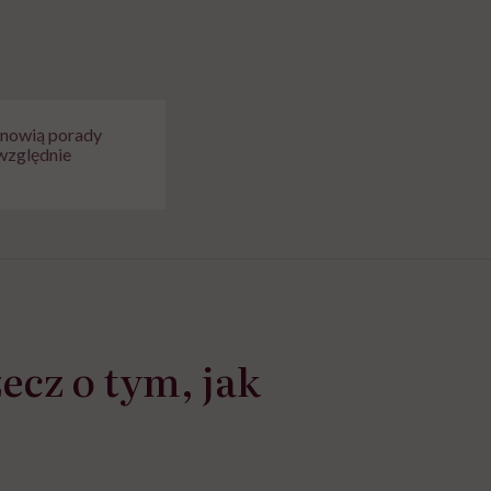
tanowią porady
względnie
zecz o tym, jak