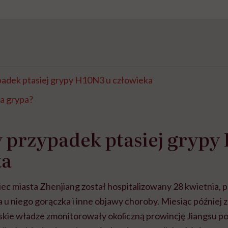
padek ptasiej grypy H10N3 u człowieka
ia grypa?
 przypadek ptasiej grypy
ka
c miasta Zhenjiang został hospitalizowany 28 kwietnia, po
a u niego gorączka i inne objawy choroby. Miesiąc później
kie władze zmonitorowały okoliczną prowincję Jiangsu p