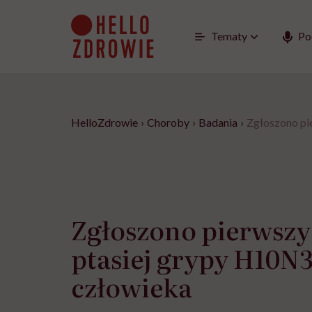
Go
to
content
Tematy
Po
HelloZdrowie
›
Choroby
›
Badania
›
Zgłoszono pi
Zgłoszono pierwszy
ptasiej grypy H10N3
człowieka