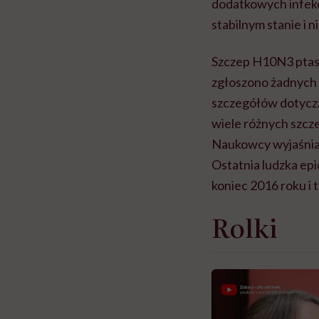
dodatkowych infekc
stabilnym stanie i 
Szczep H10N3 ptas
zgłoszono żadnyc
szczegółów dotyczą
wiele różnych szcze
Naukowcy wyjaśniają
Ostatnia ludzka ep
koniec 2016 roku i 
Rolki