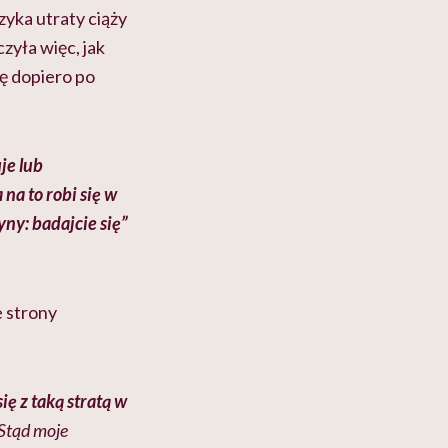
yka utraty ciąży
zyła więc, jak
ię dopiero po
je lub
na to robi się w
ny: badajcie się”
e strony
ię z taką stratą w
Stąd moje