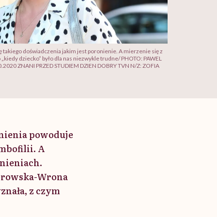
takiego doświadczenia jakim jest poronienie. A mierzenie się z
 to „kiedy dziecko” było dla nas niezwykle trudne/ PHOTO: PAWEL
020 ZNANI PRZED STUDIEM DZIEN DOBRY TVN N/Z: ZOFIA
onienia powoduje
mbofilii. A
onieniach.
Zborowska-Wrona
znała, z czym