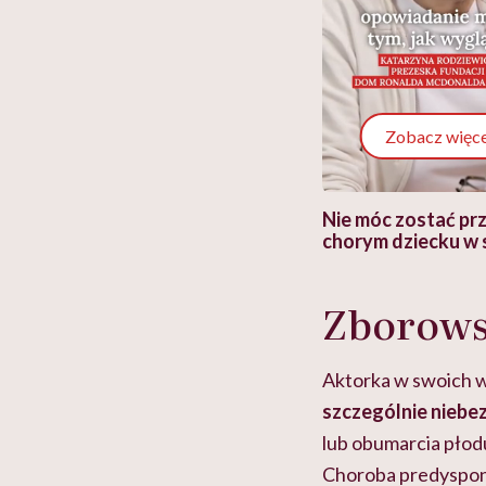
Zobacz więce
 i miał
Najlepsza dieta wydaje się
Nie móc zostać pr
 lekko
banalna, a może
chorym dziecku w 
ie”
zapobiegać nowotworom
to tortura. "Prze
w tym może chyba 
głupota i brak wyo
Zborows
Aktorka w swoich w
szczególnie niebez
lub obumarcia płodu.
Choroba predysponu