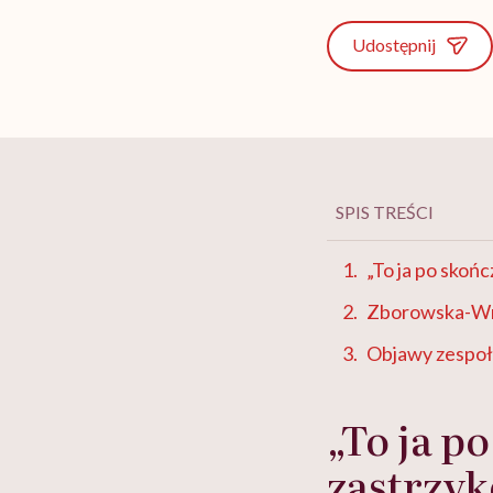
Udostępnij
SPIS TREŚCI
„To ja po skoń
Zborowska-Wr
Objawy zespoł
„To ja p
zastrzy