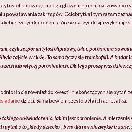
ntyfosfolipidowego polega głównie na minimalizowaniu ryz
niu powstawania zakrzepów. Celebrytka i tym razem zaznac
a kobiet w tym kierunku, które w naszym kraju wykonuje s
am, czyli zespół antyfosfolipidowy, takie poronienia powodu
wia zajście w ciążę. To samo tyczy się trombofilii.
A badania 
 trzech lub więcej poronieniach.
Dlatego proszę was dziewczy
niosła się również do kwestii niekończących się pytań z
osiadanie
dzieci. Sama bowiem często była ich adresatką.
 takiego doświadczenia, jakim jest poronienie. A mierzenie s
h pytań o to „kiedy dziecko”, było dla nas niezwykle trudne.