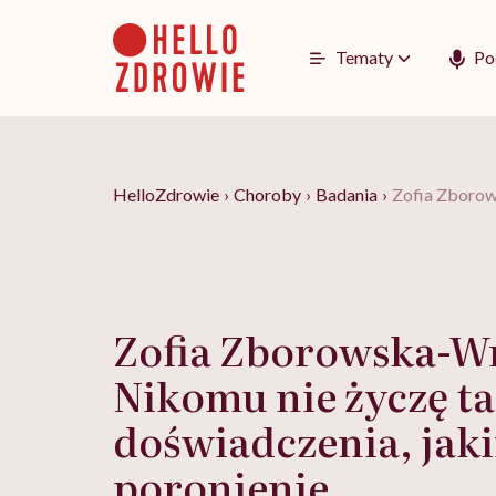
Go
to
content
Tematy
Po
HelloZdrowie
›
Choroby
›
Badania
›
Zofia Zborow
Zofia Zborowska-W
Nikomu nie życzę t
doświadczenia, jaki
poronienie