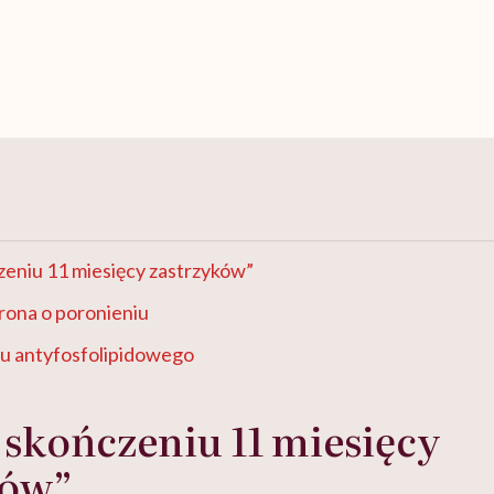
czeniu 11 miesięcy zastrzyków”
ona o poronieniu
u antyfosfolipidowego
o skończeniu 11 miesięcy
ków”