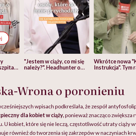
j
zy
"Jestem w ciąży, co mi się
Wkrótce nowa "
szpitalu
należy?". Headhunter o
Instrukcja". Tym 
szkadzać
zmianie pokoleniowej u
atakach paniki. Z
tylko
kobiet w ciąży na rynku
warsztat pacjen
braźni"
ka-Wrona o poronieniu
pracy
ekspercki
cześniejszych wpisach podkreślała, że zespół antyfosfol
pieczny dla kobiet w ciąży,
ponieważ znacząco zwiększa r
 U kobiet, które się nie leczą, częstotliwość utraty ciąży w
je również do tworzenia się zakrzepów w naczyniach kr