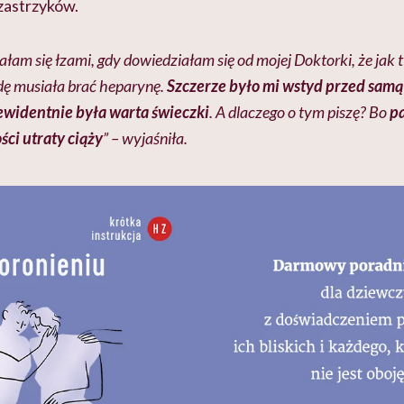
zastrzyków.
ałam się łzami, gdy dowiedziałam się od mojej Doktorki, że jak t
dę musiała brać heparynę.
Szczerze było mi wstyd przed samą s
a ewidentnie była warta świeczki
. A dlaczego o tym piszę? Bo
pa
ci utraty ciąży
” – wyjaśniła.