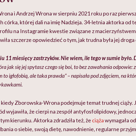
ona i Andrzej Wrona w sierpniu 2021 roku po raz pierwszy
h córka, której dali na imię Nadzieja. 34-letnia aktorka od 
rofilu na Instagramie kwestie związane z macierzyństwem
iła szczerze opowiedzieć o tym, jak trudna była jej droga
iu 11 miesięcy zastrzyków. Nie wiem, ile tego w sumie było.
óra jak się jej spytasz czego się boi, to bez zawahania odpowie:
o igłofobią, ale taka prawda” – napisała pod zdjęciem, na któ
zykawkami.
z, kiedy Zborowska-Wrona podejmuje temat trudnej ciąży. 
d wyjawiła, że cierpi na zespół antyfosfolipidowy, jednoc
tym kierunku. Aktorka zdradziła też, że
ciąża
wymagała od 
ania o siebie, swoją dietę, nawodnienie, regularne przyj