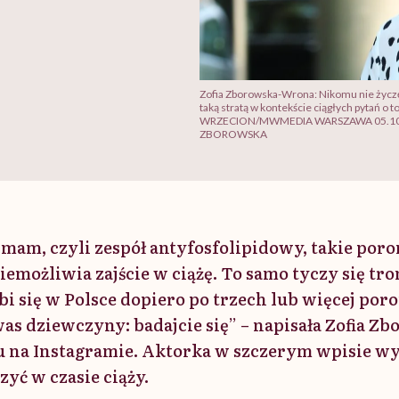
Zofia Zborowska-Wrona: Nikomu nie życzę 
taką stratą w kontekście ciągłych pytań o
WRZECION/MWMEDIA WARSZAWA 05.10.2
ZBOROWSKA
 mam, czyli zespół antyfosfolipidowy, takie por
emożliwia zajście w ciążę. To samo tyczy się tro
bi się w Polsce dopiero po trzech lub więcej por
was dziewczyny: badajcie się” – napisała Zofia 
u na Instagramie. Aktorka w szczerym wpisie wy
zyć w czasie ciąży.