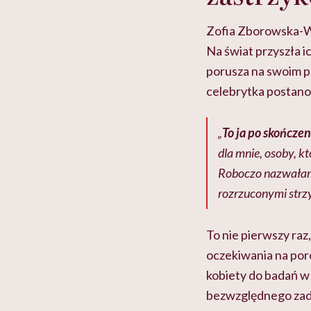
Zofia Zborowska-Wr
Na świat przyszła ic
porusza na swoim p
celebrytka postanow
„
To ja po skończen
dla mnie, osoby, kt
Roboczo nazwałam t
rozrzuconymi str
To nie pierwszy ra
oczekiwania na poró
kobiety do badań w 
bezwzględnego zadb