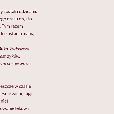
 zostali rodzicami.
tego czasu często
. Tym razem
 do zostania mamą.
 Dużo
. Zwłaszcza
 zastrzyków.
rym pozuje wraz z
Jeszcze w czasie
ześnie zachęcając
niej
mowanie leków i