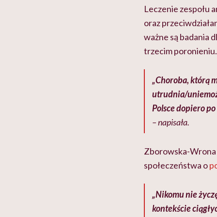
Leczenie zespołu a
oraz przeciwdziała
ważne są badania dl
trzecim poronieniu.
„Choroba, którą m
utrudnia/uniemożli
Polsce dopiero po
– napisała.
Zborowska-Wrona od
społeczeństwa o
p
„Nikomu nie życzę
kontekście ciągłyc