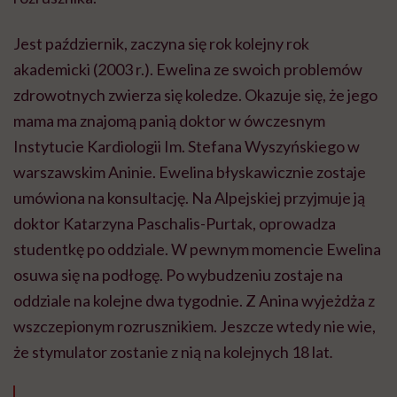
Jest październik, zaczyna się rok kolejny rok
akademicki (2003 r.). Ewelina ze swoich problemów
zdrowotnych zwierza się koledze. Okazuje się, że jego
mama ma znajomą panią doktor w ówczesnym
Instytucie Kardiologii Im. Stefana Wyszyńskiego w
warszawskim Aninie. Ewelina błyskawicznie zostaje
umówiona na konsultację. Na Alpejskiej przyjmuje ją
doktor Katarzyna Paschalis-Purtak, oprowadza
studentkę po oddziale. W pewnym momencie Ewelina
osuwa się na podłogę. Po wybudzeniu zostaje na
oddziale na kolejne dwa tygodnie. Z Anina wyjeżdża z
wszczepionym rozrusznikiem. Jeszcze wtedy nie wie,
że stymulator zostanie z nią na kolejnych 18 lat
.