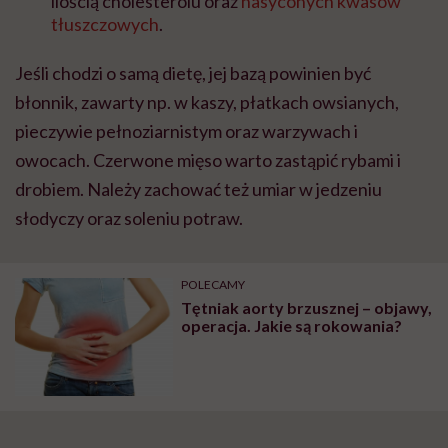
ilością cholesterolu oraz
nasyconych kwasów
tłuszczowych
.
Jeśli chodzi o samą dietę, jej bazą powinien być
błonnik, zawarty np. w kaszy, płatkach owsianych,
pieczywie pełnoziarnistym oraz warzywach i
owocach. Czerwone mięso warto zastąpić rybami i
drobiem. Należy zachować też umiar w jedzeniu
słodyczy oraz soleniu potraw.
POLECAMY
Tętniak aorty brzusznej – objawy,
operacja. Jakie są rokowania?