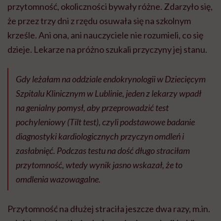
przytomność, okoliczności bywały różne. Zdarzyło się,
że przez trzy dni z rzędu osuwała się na szkolnym
krześle. Ani ona, ani nauczyciele nie rozumieli, co się
dzieje. Lekarze na próżno szukali przyczyny jej stanu.
Gdy leżałam na oddziale endokrynologii w Dziecięcym
Szpitalu Klinicznym w Lublinie, jeden z lekarzy wpadł
na genialny pomysł, aby przeprowadzić test
pochyleniowy (Tilt test), czyli podstawowe badanie
diagnostyki kardiologicznych przyczyn omdleń i
zasłabnięć. Podczas testu na dość długo straciłam
przytomność, wtedy wynik jasno wskazał, że to
omdlenia wazowagalne.
Przytomność na dłużej straciła jeszcze dwa razy, m.in.