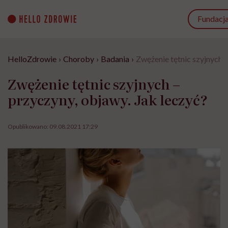
Go
to
Fundacj
content
HelloZdrowie
›
Choroby
›
Badania
›
Zwężenie tętnic szyjnych –
Zwężenie tętnic szyjnych –
przyczyny, objawy. Jak leczyć?
Opublikowano:
09.08.2021 17:29