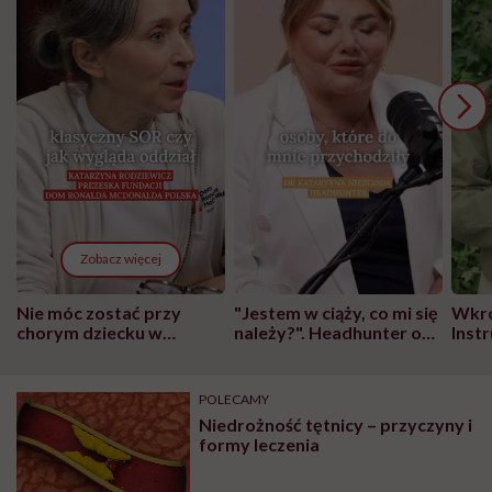
Zobacz więcej
Nie móc zostać przy
"Jestem w ciąży, co mi się
Wkró
chorym dziecku w
należy?". Headhunter o
Inst
szpitalu to tortura.
zmianie pokoleniowej u
atak
"Przeszkadzać w tym
kobiet w ciąży na rynku
wars
może chyba tylko
pracy
eksp
POLECAMY
głupota i brak
Niedrożność tętnicy – przyczyny i
wyobraźni"
formy leczenia