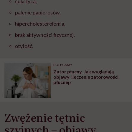
cukrzyca,
palenie papierosów,
hipercholesterolemia,
brak aktywności fizycznej,
otyłość.
POLECAMY
Zator płucny. Jak wyglądają
objawy i leczenie zatorowości
płucnej?
Zwężenie tętnic
szyjnych – objawy