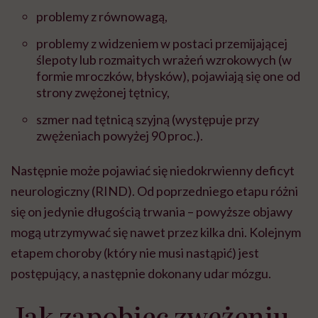
problemy z równowagą,
problemy z widzeniem w postaci przemijającej
ślepoty lub rozmaitych wrażeń wzrokowych (w
formie mroczków, błysków), pojawiają się one od
strony zwężonej tętnicy,
szmer nad tętnicą szyjną (występuje przy
zwężeniach powyżej 90 proc.).
Następnie może pojawiać się niedokrwienny deficyt
neurologiczny (RIND). Od poprzedniego etapu różni
się on jedynie długością trwania – powyższe objawy
mogą utrzymywać się nawet przez kilka dni. Kolejnym
etapem choroby (który nie musi nastąpić) jest
postępujący, a następnie dokonany udar mózgu.
Jak zapobiec zwężeniu