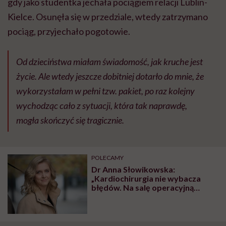
gdy jako studentka jechała pociągiem relacji Lublin-
Kielce. Osunęła się w przedziale, wtedy zatrzymano
pociąg, przyjechało pogotowie.
Od dzieciństwa miałam świadomość, jak kruche jest
życie. Ale wtedy jeszcze dobitniej dotarło do mnie, że
wykorzystałam w pełni tzw. pakiet, po raz kolejny
wychodząc cało z sytuacji, która tak naprawdę,
mogła skończyć się tragicznie.
POLECAMY
Dr Anna Słowikowska:
„Kardiochirurgia nie wybacza
błędów. Na salę operacyjną
wjeżdża cały pacjent, a nie tylko
jego serce”