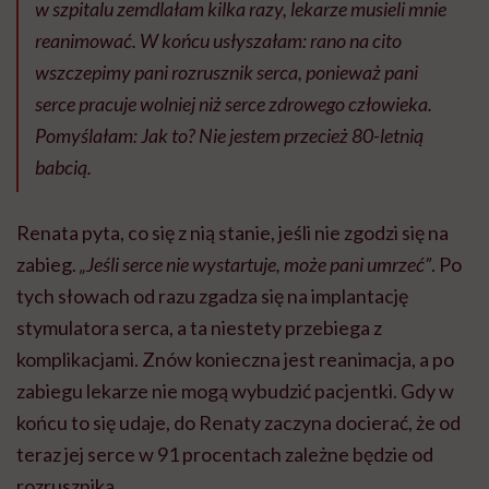
w szpitalu zemdlałam kilka razy, lekarze musieli mnie
reanimować. W końcu usłyszałam: rano na cito
wszczepimy pani rozrusznik serca, ponieważ pani
serce pracuje wolniej niż serce zdrowego człowieka.
Pomyślałam: Jak to? Nie jestem przecież 80-letnią
babcią.
Renata pyta, co się z nią stanie, jeśli nie zgodzi się na
zabieg.
„Jeśli serce nie wystartuje, może pani umrzeć”
. Po
tych słowach od razu zgadza się na implantację
stymulatora serca, a ta niestety przebiega z
komplikacjami. Znów konieczna jest reanimacja, a po
zabiegu lekarze nie mogą wybudzić pacjentki. Gdy w
końcu to się udaje, do Renaty zaczyna docierać, że od
teraz jej serce w 91 procentach zależne będzie od
rozrusznika.