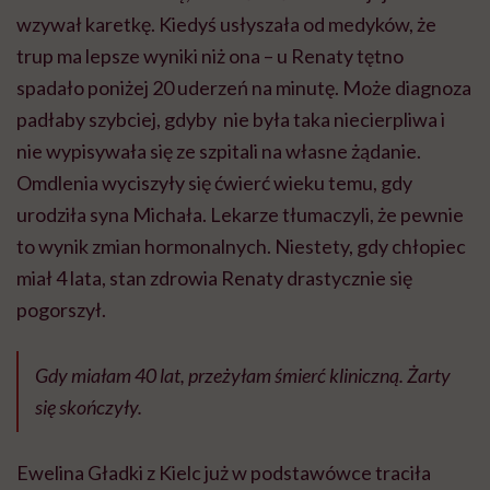
wzywał karetkę. Kiedyś usłyszała od medyków, że
trup ma lepsze wyniki niż ona – u Renaty tętno
spadało poniżej 20 uderzeń na minutę. Może diagnoza
padłaby szybciej, gdyby nie była taka niecierpliwa i
nie wypisywała się ze szpitali na własne żądanie.
Omdlenia wyciszyły się ćwierć wieku temu, gdy
urodziła syna Michała. Lekarze tłumaczyli, że pewnie
to wynik zmian hormonalnych. Niestety, gdy chłopiec
miał 4 lata, stan zdrowia Renaty drastycznie się
pogorszył.
Gdy miałam 40 lat, przeżyłam śmierć kliniczną. Żarty
się skończyły.
Ewelina Gładki z Kielc już w podstawówce traciła