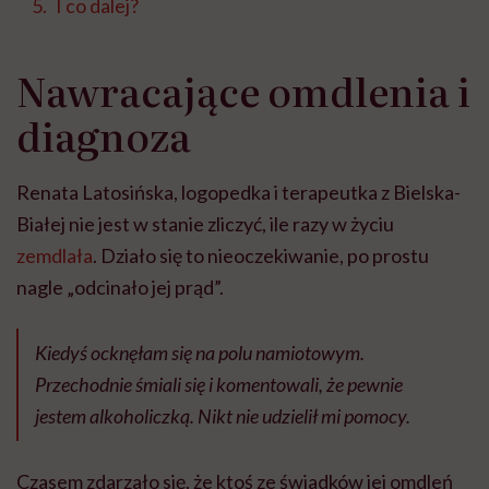
I co dalej?
Nawracające omdlenia i
diagnoza
Renata Latosińska, logopedka i terapeutka z Bielska-
Białej nie jest w stanie zliczyć, ile razy w życiu
zemdlała
. Działo się to nieoczekiwanie, po prostu
nagle „odcinało jej prąd”.
Kiedyś ocknęłam się na polu namiotowym.
Przechodnie śmiali się i komentowali, że pewnie
jestem alkoholiczką. Nikt nie udzielił mi pomocy.
Czasem zdarzało się, że ktoś ze świadków jej omdleń