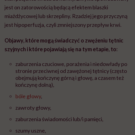
jest on zatorowością będącą efektem blaszki
miażdżycowej lub skrzepliny. Rzadziej jego przyczyną
jest hipoperfuzja, czyli zmniejszony przepływ krwi.
Objawy, które mogą świadczyć o zwężeniu tętnic
szyjnych i które pojawiają się na tym etapie, to:
zaburzenia czuciowe, porażenia i niedowłady po
stronie przeciwnej od zawężonej tętnicy (często
obejmują kończynę górną i głowę, a czasem też
kończynę dolną),
bóle głowy
,
zawroty głowy,
zaburzenia świadomości lub/i pamięci,
szumy uszne,