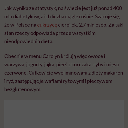
Jak wynika ze statystyk, na świecie jest już ponad 400
mln diabetyków, a ich liczba ciągle rośnie. Szacuje się,
że w Polsce na
cukrzycę
cierpi ok. 2,7 mln osób. Za taki
stan rzeczy odpowiada przede wszystkim
nieodpowiednia dieta.
Obecnie w menu Carolyn królują więc owoce i
warzywa, jogurty, jajka, pierś z kurczaka, ryby i mięso
czerwone. Całkowicie wyeliminowała z diety makaron
i ryż, zastępując je waflami ryżowymi i pieczywem
bezglutenowym.