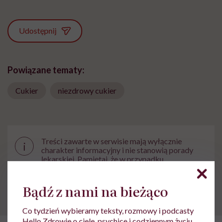
Udostępnij
Powiązane tematy:
Cukier
niezdrowy cukier
Treści zawarte w serwisie mają wyłącznie
i
charakter informacyjny i nie stanowią porady
lekarskiej. Pamiętaj, że w przypadku
problemów ze zdrowiem należy bezwzględnie
skonsultować się z lekarzem.
Bądź z nami na bieżąco
Co tydzień wybieramy teksty, rozmowy i podcasty
Hello Zdrowie o ciele, psychice i codziennym życiu.