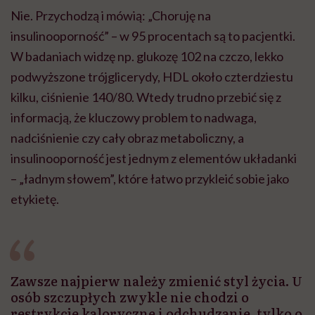
Nie. Przychodzą i mówią: „Choruję na
insulinooporność” – w 95 procentach są to pacjentki.
W badaniach widzę np. glukozę 102 na czczo, lekko
podwyższone trójglicerydy, HDL około czterdziestu
kilku, ciśnienie 140/80. Wtedy trudno przebić się z
informacją, że kluczowy problem to nadwaga,
nadciśnienie czy cały obraz metaboliczny, a
insulinooporność jest jednym z elementów układanki
– „ładnym słowem”, które łatwo przykleić sobie jako
etykietę.
Zawsze najpierw należy zmienić styl życia. U
osób szczupłych zwykle nie chodzi o
restrykcje kaloryczne i odchudzanie, tylko o