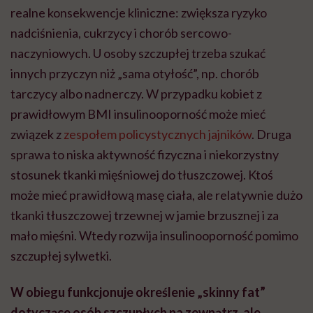
realne konsekwencje kliniczne: zwiększa ryzyko
nadciśnienia, cukrzycy i chorób sercowo-
naczyniowych. U osoby szczupłej trzeba szukać
innych przyczyn niż „sama otyłość”, np. chorób
tarczycy albo nadnerczy. W przypadku kobiet z
prawidłowym BMI insulinooporność może mieć
związek z
zespołem policystycznych jajników
. Druga
sprawa to niska aktywność fizyczna i niekorzystny
stosunek tkanki mięśniowej do tłuszczowej. Ktoś
może mieć prawidłową masę ciała, ale relatywnie dużo
tkanki tłuszczowej trzewnej w jamie brzusznej i za
mało mięśni. Wtedy rozwija insulinooporność pomimo
szczupłej sylwetki.
W obiegu funkcjonuje określenie „skinny fat”
dotyczące osób szczupłych na zewnątrz, ale