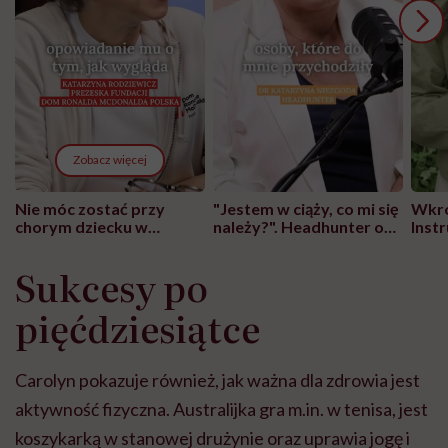
Zobacz więcej
Nie móc zostać przy
"Jestem w ciąży, co mi się
Wkró
chorym dziecku w
należy?". Headhunter o
Inst
szpitalu to tortura.
zmianie pokoleniowej u
atak
"Przeszkadzać w tym
kobiet w ciąży na rynku
wars
Sukcesy po
może chyba tylko
pracy
eksp
głupota i brak
pięćdziesiątce
wyobraźni"
Carolyn pokazuje również, jak ważna dla zdrowia jest
aktywność fizyczna. Australijka gra m.in. w tenisa, jest
koszykarką w stanowej drużynie oraz uprawia jogę i