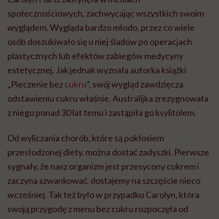
społecznościowych, zachwycając wszystkich swoim
wyglądem. Wygląda bardzo młodo, przez co wiele
osób doszukiwało się u niej śladów po operacjach
plastycznych lub efektów zabiegów medycyny
estetycznej. Jak jednak wyznała autorka książki
„Pieczenie bez
cukru
”, swój wygląd zawdzięcza
odstawieniu cukru właśnie. Australijka zrezygnowała
z niego ponad 30 lat temu i zastąpiła go ksylitolem.
Od wyliczania chorób, które są pokłosiem
przesłodzonej diety, można dostać zadyszki. Pierwsze
sygnały, że nasz organizm jest przesycony cukrem i
zaczyna szwankować, dostajemy na szczęście nieco
wcześniej. Tak też było w przypadku Carolyn, która
swoją przygodę z menu bez cukru rozpoczęła od