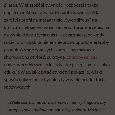
pilates. Większość aktywności rozpoczęła także
dopiero po 60. roku życia. Ponadto w wieku 55 lat
założyła profil na Instagramie „Sweetlifeus”, na
którym dzieli się ze swoimi obserwatorami przepisami
na wypieki bez użycia cukru. Jak zaznacza, od kiedy
cukier stał się składnikiem nieprawdopodobnej liczby
produktów spożywczych, zaczęliśmy masowo
chorować na otyłość, cukrzycę,
choroby serca
i
nowotwory. W swoich książkach z przepisami Carolyn
edukuje więc, jak czytać etykiety i pokazuje, w jaki
sposób cukier może być ukryty w wielu produktach
spożywczych.
„Wiele cukrów ma zdrowe nazwy, takie jak agawa czy
syrop. Nawet nadmiar miodu nie jest dobry. Można je