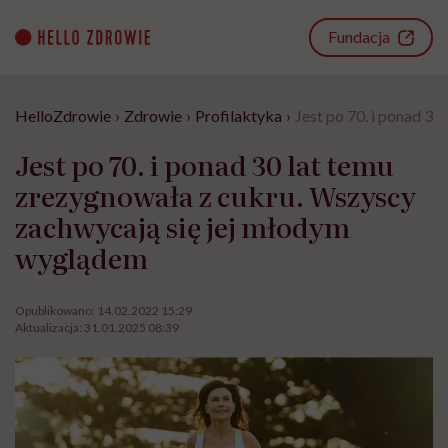
Go
to
Fundacja
content
HelloZdrowie
›
Zdrowie
›
Profilaktyka
›
Jest po 70. i ponad 3
Jest po 70. i ponad 30 lat temu
zrezygnowała z cukru. Wszyscy
zachwycają się jej młodym
wyglądem
Opublikowano:
14.02.2022 15:29
Aktualizacja:
31.01.2025 08:39