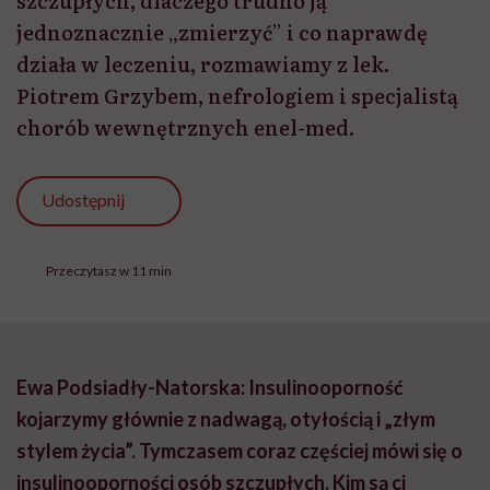
szczupłych, dlaczego trudno ją
jednoznacznie „zmierzyć” i co naprawdę
działa w leczeniu, rozmawiamy z lek.
Piotrem Grzybem, nefrologiem i specjalistą
chorób wewnętrznych enel-med.
Udostępnij
Przeczytasz w 11 min
Ewa Podsiadły-Natorska: Insulinooporność
kojarzymy głównie z nadwagą, otyłością i „złym
stylem życia”. Tymczasem coraz częściej mówi się o
insulinooporności osób szczupłych. Kim są ci