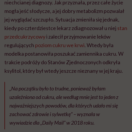
niechcianej diagnozy. Jak przyznała, przez całe życie
mogła jeść słodycze, a jej dobry metabolizm pozwalał
jej wyglądać szczupło. Sytuacja zmieniła się jednak,
kiedy po czterdziestce lekarz zdiagnozował u niej
stan
przedcukrzycowy
i zalecił przyjmowanie leków
regulujących
poziom cukru we krwi
. Wtedy była
modelka postanowiła poszukać zamiennika cukru. W
trakcie podróży do Stanów Zjednoczonych odkryła
ksylitol, który był wtedy jeszcze nieznany w jej kraju.
„Na początku było to trudne, ponieważ byłam
uzależniona od cukru, ale według mnie jest to jeden z
najważniejszych powodów, dla których udało mi się
zachować zdrowie i sylwetkę” – wyznała w
wywiadzie dla „Daily Mail” w 2018 roku.