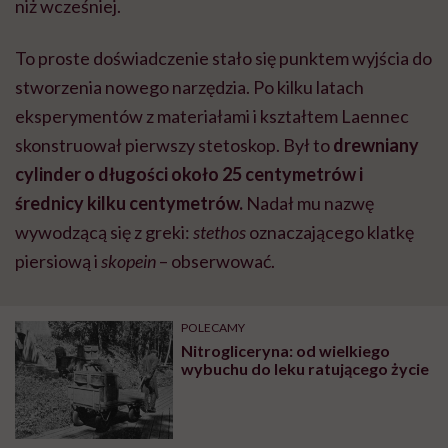
niż wcześniej.
To proste doświadczenie stało się punktem wyjścia do
stworzenia nowego narzędzia. Po kilku latach
eksperymentów z materiałami i kształtem Laennec
skonstruował pierwszy stetoskop. Był to
drewniany
cylinder o długości około 25 centymetrów i
średnicy kilku centymetrów.
Nadał mu nazwę
wywodzącą się z greki:
stethos
oznaczającego klatkę
piersiową i
skopein
– obserwować.
POLECAMY
Nitrogliceryna: od wielkiego
wybuchu do leku ratującego życie