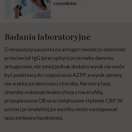
czynników
Badania laboratoryjne
O ekspozycji pacjenta na antygen świadczy obecność
przeciwciał IgG (precypityn) przeciwko danemu
antygenowi, nie mniej jednak dodatni wynik nie może
być podstawą do rozpoznania AZPP, a wynik ujemny
nie wyklucza obecności choroby. Na ostrą fazę
choroby wskazuje leukocytoza z nautrofilią,
przyspieszone OB oraz zwiększone stężenie CRP. W
postaci przewlekłej po wysiłku może występować
spoczynkowa hipoksemia.