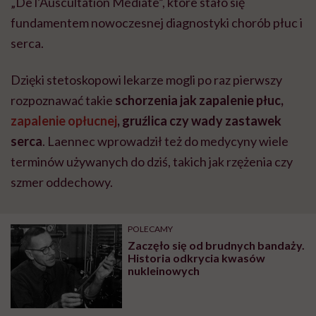
„De l’Auscultation Médiate”, które stało się
fundamentem nowoczesnej diagnostyki chorób płuc i
serca.
Dzięki stetoskopowi lekarze mogli po raz pierwszy
rozpoznawać takie
schorzenia jak zapalenie płuc,
zapalenie opłucnej
, gruźlica czy wady zastawek
serca
. Laennec wprowadził też do medycyny wiele
terminów używanych do dziś, takich jak rzężenia czy
szmer oddechowy.
POLECAMY
Zaczęło się od brudnych bandaży.
Historia odkrycia kwasów
nukleinowych