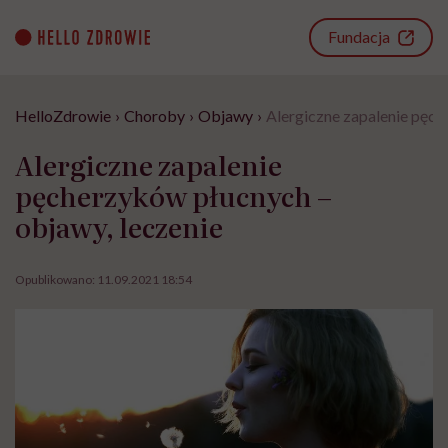
Go
to
Fundacja
content
HelloZdrowie
›
Choroby
›
Objawy
›
Alergiczne zapalenie pęch
Alergiczne zapalenie
pęcherzyków płucnych –
objawy, leczenie
Opublikowano:
11.09.2021 18:54