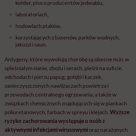
kołder, płuco producentów jedwabiu,
laboratoriach,
hodowlach ptaków,
korzystających z basenów, parków wodnych,
jakuzzi i saun.
Antygeny, które wywołują chorobę są obecne m.in. w
spleśniałym sianie, zbożu i serach, pleśni na suficie,
odchodach i pierzu papug, gołębi i kaczek,
zanieczyszczonych nawilżaczach powietrza i
przewodach centralnego ogrzewania, a także w
związkach chemicznych znajdujących się w piankach
poliuretanowych, farbach w spreyu i klejach.
Wyższe
ryzyko zachorowania występuje u osób z
aktywnymi infekcjami wirusowymi
oraz narażonych