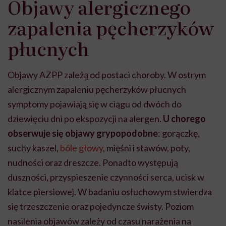
Objawy alergicznego
zapalenia pęcherzyków
płucnych
Objawy AZPP zależą od postaci choroby. W ostrym
alergicznym zapaleniu pęcherzyków płucnych
symptomy pojawiają się w ciągu od dwóch do
dziewięciu dni po ekspozycji na alergen.
U chorego
obserwuje się objawy grypopodobne
: gorączkę,
suchy kaszel,
bóle głowy
, mięśni i stawów, poty,
nudności oraz dreszcze. Ponadto występują
duszności, przyspieszenie czynności serca, ucisk w
klatce piersiowej. W badaniu osłuchowym stwierdza
się trzeszczenie oraz pojedyncze świsty. Poziom
nasilenia objawów zależy od czasu narażenia na