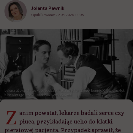
Jolanta Pawnik
Opublikowano:
29.05.2026 11:06
Lekarz używa stetoskopu podczas badania lekarskiego, koniec XIX wieku /fot.
Kirn Vintage Stock/Corbis via Getty Images
Z
anim powstał, lekarze badali serce czy
płuca, przykładając ucho do klatki
piersiowej pacjenta. Przypadek sprawił, że