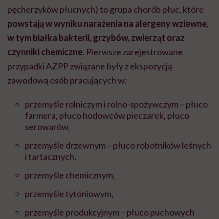
pęcherzyków płucnych) to grupa chorób płuc, które
powstają w wyniku narażenia na alergeny wziewne,
w tym białka bakterii, grzybów, zwierząt oraz
czynniki chemiczne
. Pierwsze zarejestrowane
przypadki AZPP związane były z ekspozycją
zawodową osób pracujących w:
przemyśle rolniczym i rolno-spożywczym – płuco
farmera, płuco hodowców pieczarek, płuco
serowarów,
przemyśle drzewnym – płuco robotników leśnych
i tartacznych,
przemyśle chemicznym,
przemyśle tytoniowym,
przemyśle produkcyjnym – płuco puchowych