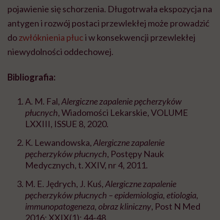
pojawienie się schorzenia. Długotrwała ekspozycja na
antygen i rozwój postaci przewlekłej może prowadzić
do
zwłóknienia płuc
i w konsekwencji przewlekłej
niewydolności oddechowej.
Bibliografia:
A. M. Fal,
Alergiczne zapalenie pęcherzyków
płucnych
, Wiadomości Lekarskie, VOLUME
LXXIII, ISSUE 8, 2020.
K. Lewandowska,
Alergiczne zapalenie
pęcherzyków płucnych
, Postępy Nauk
Medycznych, t. XXIV, nr 4, 2011.
M. E. Jędrych, J. Kuś,
Alergiczne zapalenie
pęcherzyków płucnych – epidemiologia, etiologia,
immunopatogeneza, obraz kliniczny
, Post N Med
2016; XXIX(1): 44-48.