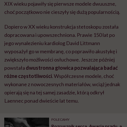
XIX wieku pojawiły się pierwsze modele dwuuszne,
choć początkowo nie cieszyły się dużą popularnością.
Dopiero w XX wieku konstrukcja stetoskopu została
dopracowana i upowszechniona. Prawie 150 lat po
jego wynalezieniu kardiolog David Littmann
wyposażył go w membranę, co poprawiło akustykę i
zwiększyło możliwości osłuchowe. Jeszcze później
powstała
dwustronna głowica pozwalająca badać
różne częstotliwości
. Współczesne modele, choć
wykonane z nowoczesnych materiałów, wciąż jednak
opierają się na tej samej zasadzie, którą odkrył
Laennec ponad dwieście lat temu.
POLECAMY
Rozrusznik serca. Awaria prądu, a