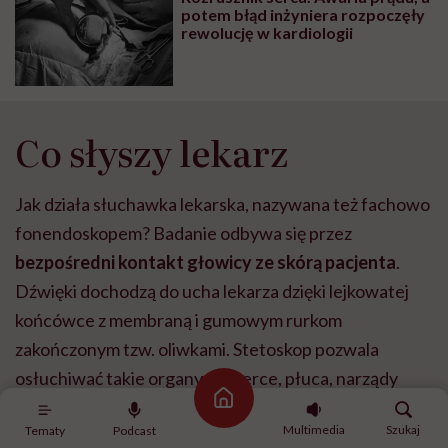
potem błąd inżyniera rozpoczęły
rewolucję w kardiologii
Co słyszy lekarz
Jak działa słuchawka lekarska, nazywana też fachowo
fonendoskopem? Badanie odbywa się przez
bezpośredni kontakt głowicy ze skórą pacjenta
.
Dźwięki dochodzą do ucha lekarza dzięki lejkowatej
końcówce z membraną i gumowym rurkom
zakończonym tzw. oliwkami. Stetoskop pozwala
osłuchiwać takie organy, jak serce, płuca, narządy
Strona główna
umiejscowione w
jamie brzusznej
, umożliwia też
Multimedia
Szukaj
Tematy
Podcast
wykonanie pomiaru ciśnienia krwi. Badanie pozwala