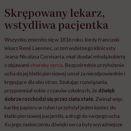
Skrępowany lekarz,
wstydliwa pacjentka
Wszystko zmieniło się w 1816 roku, kiedy francuski
lekarz René Laennec, uczeń wybitnego klinicysty
Jeana-Nicolasa Corvisarta, miał zbadać młodą kobietę
z objawami
choroby serca
. Bezpośrednie przyłożenie
ucha do jej klatki piersiowej uznał za nieodpowiednie i
krępujące dla obu stron. Szukając rozwiązania,
przypomniał sobie z czasów szkolnych, że
dźwięk
dobrze rozchodzi się przez ciała stałe
. Zwinął więc
kartkę papieru w rulon i przyłożył jeden koniec do
klatki piersiowej pacjentki, a drugi do swojego ucha.
Ku jego zaskoczeniu dźwięki serca były wyraźniejsze