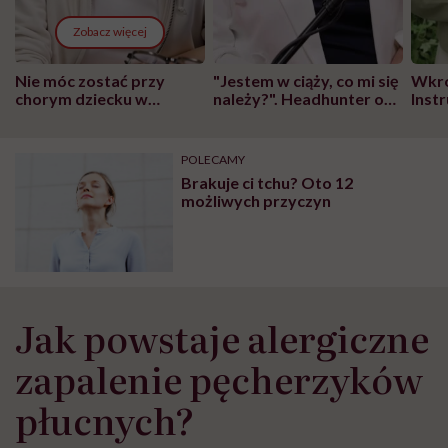
Zobacz więcej
Nie móc zostać przy
"Jestem w ciąży, co mi się
Wkró
chorym dziecku w
należy?". Headhunter o
Inst
szpitalu to tortura.
zmianie pokoleniowej u
atak
"Przeszkadzać w tym
kobiet w ciąży na rynku
wars
może chyba tylko
pracy
eksp
POLECAMY
głupota i brak
Brakuje ci tchu? Oto 12
wyobraźni"
możliwych przyczyn
Jak powstaje alergiczne
zapalenie pęcherzyków
płucnych?