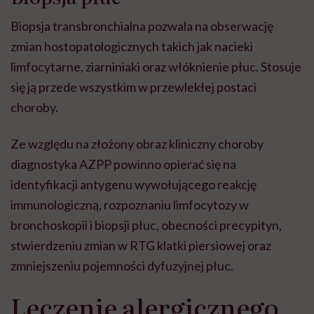
Biopsja transbronchialna pozwala na obserwację
zmian hostopatologicznych takich jak nacieki
limfocytarne, ziarniniaki oraz włóknienie płuc. Stosuje
się ją przede wszystkim w przewlekłej postaci
choroby.
Ze względu na złożony obraz kliniczny choroby
diagnostyka AZPP powinno opierać się na
identyfikacji antygenu wywołującego reakcję
immunologiczną, rozpoznaniu limfocytozy w
bronchoskopii i biopsji płuc, obecności precypityn,
stwierdzeniu zmian w RTG klatki piersiowej oraz
zmniejszeniu pojemności dyfuzyjnej płuc.
Leczenie alergicznego