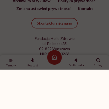
Archiwum artykułów
Polityka prywatności
Zmiana ustawień prywatności
Kontakt
Skontaktuj się z nami
Fundacja Hello Zdrowie
ul. Poleczki 35
02-822 Warszawa
NIP 9512613236
Strona główna
Kontakt z redakcją
Multimedia
Szukaj
Tematy
Podcast
redakcja@hellozdrowie.pl
Dołącz do naszej społeczności
Właścicielem serwisu
HelloZdrowie
jest Fundacja należąca