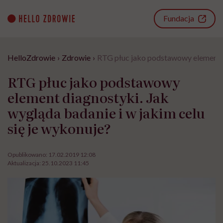
Go
to
Fundacja
content
HelloZdrowie
›
Zdrowie
›
RTG płuc jako podstawowy element di
RTG płuc jako podstawowy
element diagnostyki. Jak
wygląda badanie i w jakim celu
się je wykonuje?
Opublikowano:
17.02.2019 12:08
Aktualizacja:
25.10.2023 11:45