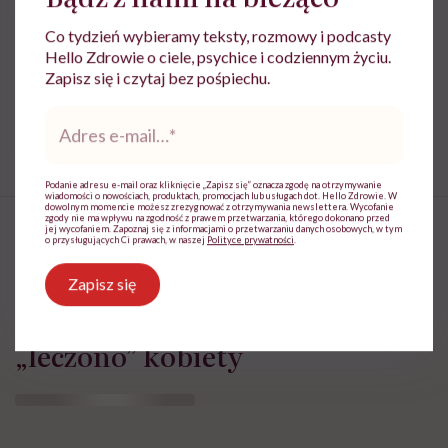
Co tydzień wybieramy teksty, rozmowy i podcasty
Treści zawarte w serwisie mają wyłącznie
i
Hello Zdrowie o ciele, psychice i codziennym życiu.
charakter informacyjny i nie stanowią porady
Zapisz się i czytaj bez pośpiechu.
lekarskiej. Pamiętaj, że w przypadku
problemów ze zdrowiem należy bezwzględnie
Adres
skonsultować się z lekarzem.
e-
mail
*
Podanie adresu e-mail oraz kliknięcie „Zapisz się” oznacza zgodę na otrzymywanie
wiadomości o nowościach, produktach, promocjach lub usługach dot. Hello Zdrowie. W
dowolnym momencie możesz zrezygnować z otrzymywania newslettera. Wycofanie
zgody nie ma wpływu na zgodność z prawem przetwarzania, którego dokonano przed
jej wycofaniem. Zapoznaj się z informacjami o przetwarzaniu danych osobowych, w tym
o przysługujących Ci prawach, w naszej
Polityce prywatności
.
Palenie na stosie, histeria i
Zapisz się
lobotomia. Czyli rzecz o tym, jak
„leczono” kobiety