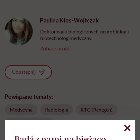
Paulina Kłos-Wojtczak
Doktor nauk biologicznych, neurobiolog i
biotechnolog medyczny
Zobacz profil
Udostępnij
Powiązane tematy:
Medycyna
Radiologia
RTG (Rentgen)
Układ oddechowy
Bądź z nami na bieżąco