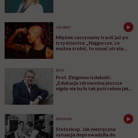
leczyć modne hasło”
OBJAWY
Mięśnie zaczynamy tracić już po
trzydziestce. „Najgorsze, co
można zrobić, to uznać utratę
sprawności za nieunikniony
element starzenia”
SEKS
Prof. Zbigniew Izdebski:
„Edukacja zdrowotna jeszcze
nigdy nie była tak potrzebna jak
teraz, kiedy jest taki chaos
informacyjny”
BADANIA
Stetoskop. Jak niezręczna
sytuacja doprowadziła do