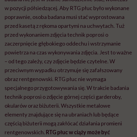
w pozycji półsiedzącej. Aby RTG płuc było wykonane
poprawnie, osoba badana musi stać wyprostowana
przed kasetą z rękoma opartymi na uchwytach. Tuż
przed wykonaniem zdjęcia technik poprosi o
zaczerpnięcie głębokiego oddechu i wstrzymanie
powietrza na czas wykonywania zdjęcia. Jest to ważne
– od tego zależy, czy zdjęcie będzie czytelne. W
przeciwnym wypadku otrzymuje się zafałszowany
obraz rentgenowski. RTG płuc nie wymaga
specjalnego przygotowywania się. W trakcie badania
technik poprosi o zdjęcie górnej części garderoby,
okularów oraz biżuterii. Wszystkie metalowe
elementy znajdujące się na ubraniach lub będące
częścią biżuterii mogą zakłócać działania promieni
rentgenowskich.
RTG płuc w ciąży może być