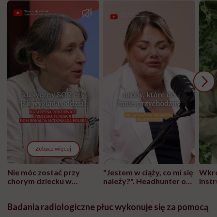
Zobacz więcej
Nie móc zostać przy
"Jestem w ciąży, co mi się
Wkró
chorym dziecku w
należy?". Headhunter o
Inst
szpitalu to tortura.
zmianie pokoleniowej u
atak
"Przeszkadzać w tym
kobiet w ciąży na rynku
wars
Badania radiologiczne płuc wykonuje się za pomocą
może chyba tylko
pracy
eksp
głupota i brak