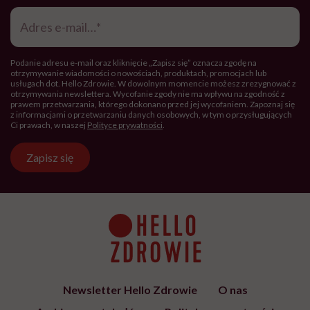
Adres
e-
mail
*
Podanie adresu e-mail oraz kliknięcie „Zapisz się” oznacza zgodę na
otrzymywanie wiadomości o nowościach, produktach, promocjach lub
usługach dot. Hello Zdrowie. W dowolnym momencie możesz zrezygnować z
otrzymywania newslettera. Wycofanie zgody nie ma wpływu na zgodność z
prawem przetwarzania, którego dokonano przed jej wycofaniem. Zapoznaj się
z informacjami o przetwarzaniu danych osobowych, w tym o przysługujących
Ci prawach, w naszej
Polityce prywatności
.
Zapisz się
Newsletter Hello Zdrowie
O nas