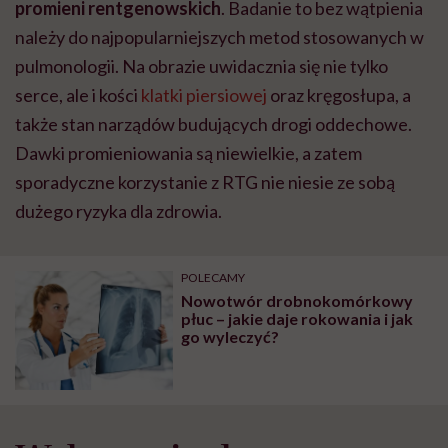
promieni rentgenowskich
. Badanie to bez wątpienia
wyobraźni"
należy do najpopularniejszych metod stosowanych w
pulmonologii. Na obrazie uwidacznia się nie tylko
serce, ale i kości
klatki piersiowej
oraz kręgosłupa, a
także stan narządów budujących drogi oddechowe.
Dawki promieniowania są niewielkie, a zatem
sporadyczne korzystanie z RTG nie niesie ze sobą
dużego ryzyka dla zdrowia.
POLECAMY
Nowotwór drobnokomórkowy
płuc – jakie daje rokowania i jak
go wyleczyć?