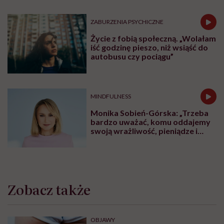
ZABURZENIA PSYCHICZNE
Życie z fobią społeczną. „Wolałam
iść godzinę pieszo, niż wsiąść do
autobusu czy pociągu”
MINDFULNESS
Monika Sobień-Górska: „Trzeba
bardzo uważać, komu oddajemy
swoją wrażliwość, pieniądze i
zaufanie”
Zobacz także
OBJAWY