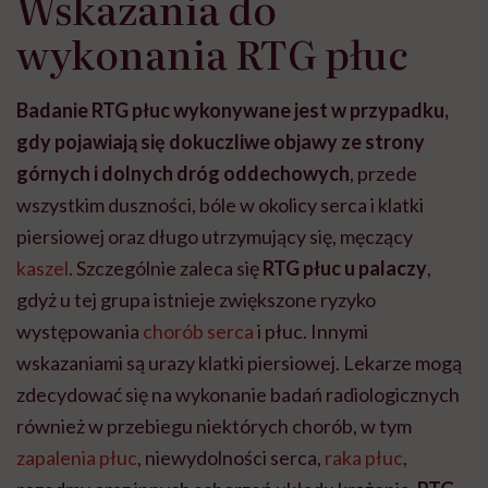
Wskazania do
wykonania RTG płuc
Badanie RTG płuc wykonywane jest w przypadku,
gdy pojawiają się dokuczliwe objawy ze strony
górnych i dolnych dróg oddechowych
, przede
wszystkim duszności, bóle w okolicy serca i klatki
piersiowej oraz długo utrzymujący się, męczący
kaszel
. Szczególnie zaleca się
RTG płuc u palaczy
,
gdyż u tej grupa istnieje zwiększone ryzyko
występowania
chorób serca
i płuc. Innymi
wskazaniami są urazy klatki piersiowej. Lekarze mogą
zdecydować się na wykonanie badań radiologicznych
również w przebiegu niektórych chorób, w tym
zapalenia płuc
, niewydolności serca,
raka płuc
,