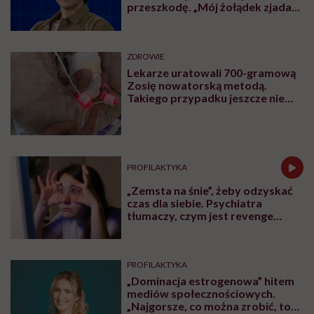
przeszkodę. „Mój żołądek zjada
sam siebie”
ZDROWIE
Lekarze uratowali 700-gramową
Zosię nowatorską metodą.
Takiego przypadku jeszcze nie
było
PROFILAKTYKA
„Zemsta na śnie”, żeby odzyskać
czas dla siebie. Psychiatra
tłumaczy, czym jest revenge
bedtime procrastination
PROFILAKTYKA
„Dominacja estrogenowa” hitem
mediów społecznościowych.
„Najgorsze, co można zrobić, to