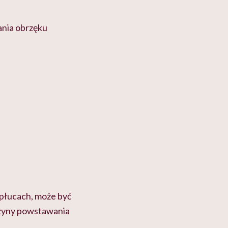
nia obrzęku
płucach, może być
czyny powstawania