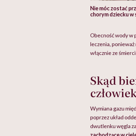
 i miał
Najlepsza dieta wydaje się
Nie móc zostać pr
 lekko
banalna, a może
chorym dziecku w 
ie”
zapobiegać nowotworom
to tortura. "Prze
w tym może chyba 
głupota i brak wyo
Obecność wody w pł
leczenia, ponieważ 
włącznie ze śmierci
Skąd bie
człowie
Wymiana gazu międ
poprzez układ odd
dwutlenku węgla z
zachodzące w ciele