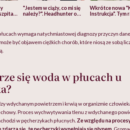
zy
"Jestem w ciąży, co mi się
Wkrótce nowa "
szpitalu
należy?". Headhunter o
Instrukcja". Tym 
szkadzać
zmianie pokoleniowej u
atakach paniki. Z
tylko
kobiet w ciąży na rynku
warsztat pacjen
braźni"
pracy
ekspercki
ucach wymaga natychmiastowej diagnozy przyczyn danej 
może być objawem ciężkich chorób, które niosą ze sobą lic
ą.
rze się woda w płucach u
ka?
zy wdychanym powietrzem i krwią w organizmie człowiek
echowy. Proces wychwytywania tlenu z wdychanego powiet
achodzi w pęcherzykach płucnych.
Ze względu na proces
 zdarza się, że pęcherzyki wypełniają się płynem
. Groma