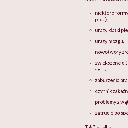
niektóre form
płuc),
urazy klatki pi
urazy mózgu,
nowotwory zło
zwiększone ci
serca,
zaburzenia pra
czynnik zakaźn
problemy z wąt
zatrucie po sp