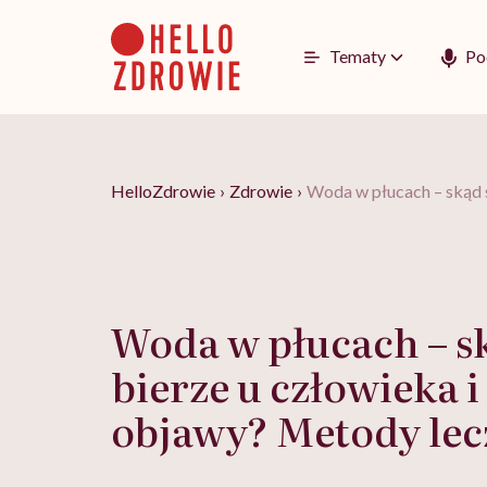
Go
to
content
Tematy
Po
HelloZdrowie
›
Zdrowie
›
Woda w płucach – skąd s
Woda w płucach – sk
bierze u człowieka i
objawy? Metody lec