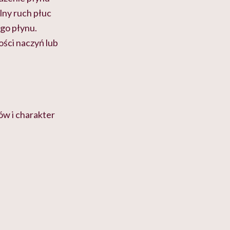
lny ruch płuc
ego płynu.
ści naczyń lub
ów i charakter