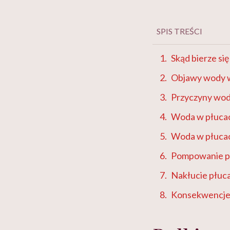
SPIS TREŚCI
Skąd bierze si
Objawy wody 
Przyczyny wod
Woda w płucac
Woda w płucac
Pompowanie pł
Nakłucie płuca
Konsekwencje