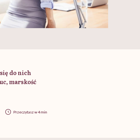
się do nich
uc, marskość
Przeczytasz w 4 min