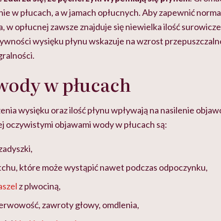
 nie w płucach, a w jamach opłucnych. Aby zapewnić norma
 w opłucnej zawsze znajduje się niewielka ilość surowicz
ywności wysięku płynu wskazuje na wzrost przepuszczalno
gralności.
wody w płucach
nia wysięku oraz ilość płynu wpływają na nasilenie objaw
ej oczywistymi objawami wody w płucach są:
zadyszki,
 tchu, które może wystąpić nawet podczas odpoczynku,
aszel
z plwociną,
nerwowość, zawroty głowy, omdlenia,