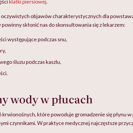
ęści
klatki piersiowej
.
 oczywistych objawów charakterystycznych dla powstawa
 powinny skłonić nas do skonsultowania się z lekarzem:
ści występujące podczas snu,
ry,
owego śluzu podczas kaszlu,
ści.
ny wody w płucach
 krwionośnych, które powoduje gromadzenie się płynu w 
mi czynnikami. W praktyce medycznej najczęstsze przy