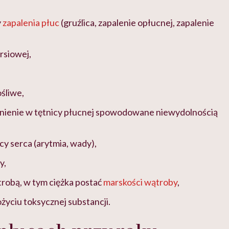
y
zapalenia płuc
(gruźlica, zapalenie opłucnej, zapalenie
ersiowej,
śliwe,
śnienie w tętnicy płucnej spowodowane niewydolnością
cy serca (arytmia, wady),
y,
robą, w tym ciężka postać
marskości wątroby
,
ożyciu toksycznej substancji.