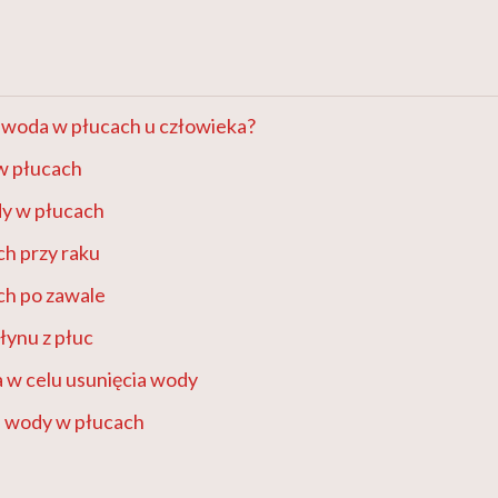
ę woda w płucach u człowieka?
w płucach
y w płucach
h przy raku
h po zawale
ynu z płuc
 w celu usunięcia wody
 wody w płucach