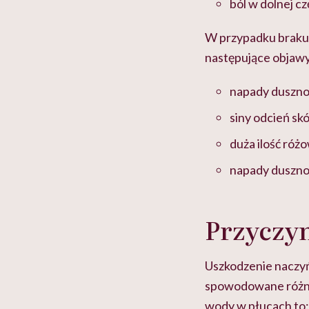
ból w dolnej cz
W przypadku braku
następujące objawy
napady duszno
siny odcień skó
duża ilość róż
napady duszno
Przyczy
Uszkodzenie naczyń
spowodowane różny
wody w płucach to: